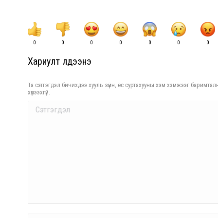
0
0
0
0
0
0
0
Хариулт үлдээнэ үү
Та сэтгэгдэл бичихдээ хууль зүйн, ёс суртахууны хэм хэмжээг баримталн
хүлээхгүй.
Comment
Name *