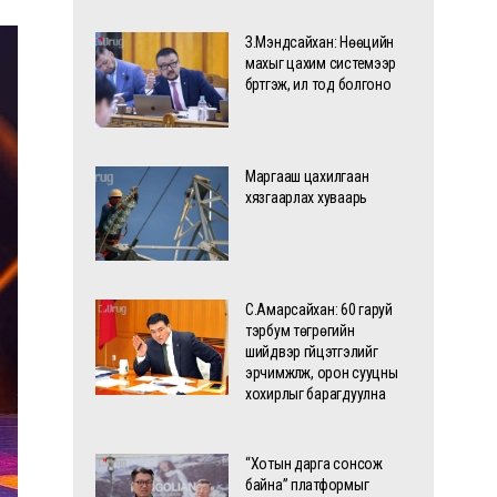
З.Мэндсайхан: Нөөцийн
махыг цахим системээр
бүртгэж, ил тод болгоно
Маргааш цахилгаан
хязгаарлах хуваарь
С.Амарсайхан: 60 гаруй
тэрбум төгрөгийн
шийдвэр гүйцэтгэлийг
эрчимжүүлж, орон сууцны
хохирлыг барагдуулна
“Хотын дарга сонсож
байна” платформыг