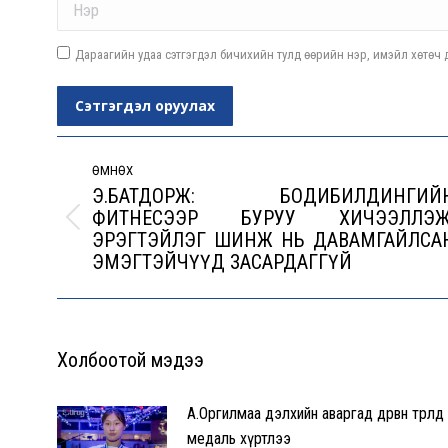
Дараагийн удаа сэтгэгдэл бичихийн тулд өөрийн нэр, имэйл хөтөч д
Сэтгэгдэл оруулах
Post
navigation
ӨМНӨХ
Э.БАТДОРЖ: БОДИБИЛДИНГИЙ
ФИТНЕСЭЭР БУРУУ ХИЧЭЭЛЛЭЖ
Previous
ЭРЭГТЭЙЛЭГ ШИНЖ НЬ ДАВАМГАЙЛСА
post:
ЭМЭГТЭЙЧҮҮД ЗАСАРДАГГҮЙ
Холбоотой мэдээ
А.Оргилмаа дэлхийн аваргад дөрвөн төрөлд
медаль хүртлээ