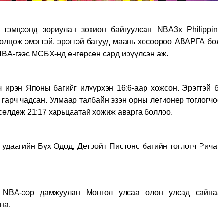
 тэмцээнд зориулан зохион байгуулсан NBA3x Philippin
ролцож эмэгтэй, эрэгтэй багууд маань хосоороо АВАРГА бо
NBA-гээс МСБХ-нд өнгөрсөн сард ирүүлсэн аж.
ч ирэн Японы багийг илүүрхэн 16:6-аар хожсон. Эрэгтэй б
р гарч чадсан. Улмаар талбайн эзэн орны легионер тоглогч
рсөлдөж 21:17 харьцаатай хожиж аварга боллоо.
удаагийн Бүх Одод, Детройт Пистонс багийн тоглогч Рича
г NBA-ээр дамжуулан Монгол улсаа олон улсад сайна
на.