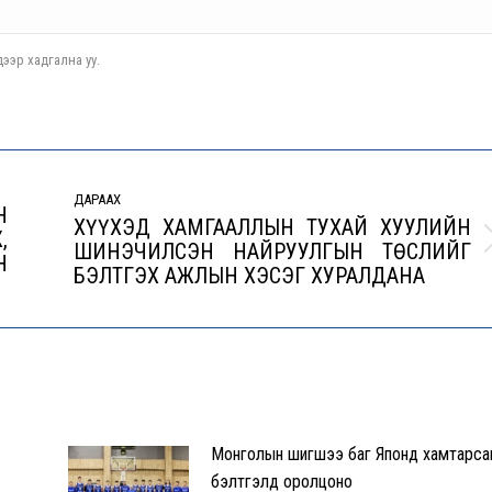
ээр хадгална уу.
ДАРААХ
Н
ХҮҮХЭД ХАМГААЛЛЫН ТУХАЙ ХУУЛИЙН
,
ШИНЭЧИЛСЭН НАЙРУУЛГЫН ТӨСЛИЙГ
Next
Н
БЭЛТГЭХ АЖЛЫН ХЭСЭГ ХУРАЛДАНА
post:
Монголын шигшээ баг Японд хамтарса
бэлтгэлд оролцоно