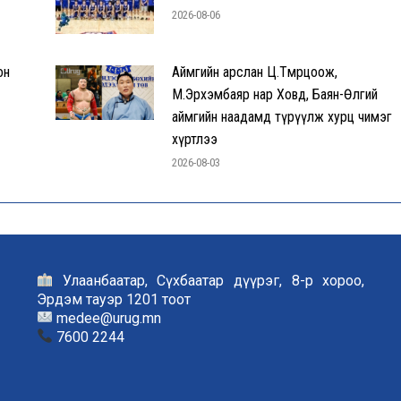
2026-08-06
он
Аймгийн арслан Ц.Төмөрцоож,
М.Эрхэмбаяр нар Ховд, Баян-Өлгий
аймгийн наадамд түрүүлж хурц чимэг
хүртлээ
2026-08-03
Улаанбаатар, Сүхбаатар дүүрэг, 8-р хороо,
Эрдэм тауэр 1201 тоот
medee@urug.mn
7600 2244