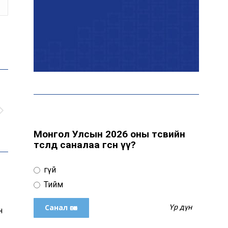
Эрчим хүчний сайд
Б.Найдалаа: Дундговийн
эрчим хүчний томоохон
төслүүдэд дэмжлэг үзүүлнэ
Давхардсан
зохицуулалтыг бууруулах
хүрээнд 83 дүрэм, журмыг
цуцалжээ
Монгол Улсын 2026 оны төсвийн
төсөлд саналаа өгсөн үү?
Өчигдөр 102 тусгай
дугаарт 2321 дуудлага,
Үгүй
мэдээлэл бүртгэгджээ
Тийм
Үр дүн
н
Монголын шигшээ баг
Японд хамтарсан