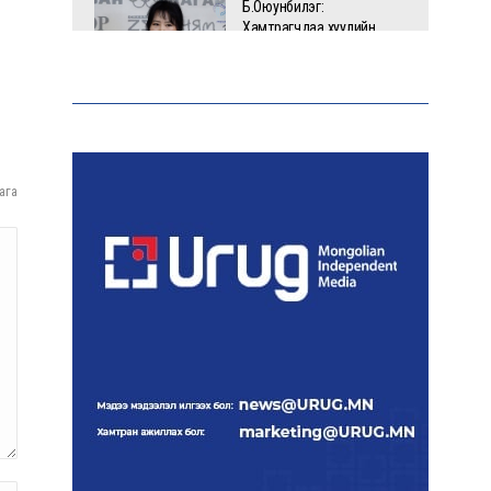
Б.Оюунбилэг:
Хамтрагчдаа хуулийн
байгууллагаар далайлгаж
дарамталсан
Б.Дашпүрэв: Шатахууны
нийлүүлэлт хэвийн
үргэлжилж, нөөцийг
ага
нэмэгдүүлэхэд анхаарч
байна
Д.Амарбаясгалан: Зах
зээлийн буруу бодлого
шатахууны хямралаар
илэрч байна
Голомт банк АНЭУ-ын
Mashreq банканд Дирхам
валютын данс нээлээ