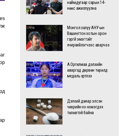
наймдугаар сарын 14-
нөөс ажиллуулна
es
лж
Монгол залуу АНУ-ын
Вашингтон хотын орон
гэргүй эмэгтэйг
хүчирхийлэгчээс аварчээ
аг
оор
А.Оргилмаа дэлхийн
аваргад дөрвөн төрөлд
медаль хүртлээ
рд
Дэлхий даяар элсэн
чихрийн үнэ нэмэгдэх
төлөвтэй байна
ар