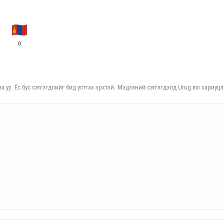
0
а уу. Ёс бус сэтгэгдлийг бид устгах эрхтэй. Мэдээний сэтгэгдэлд Urug.mn хариуцл