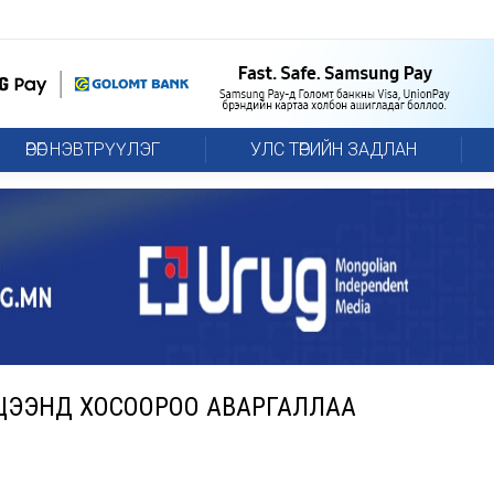
ӨРӨГ НЭВТРҮҮЛЭГ
УЛС ТӨРИЙН ЗАДЛАН
ЦЭЭНД ХОСООРОО АВАРГАЛЛАА