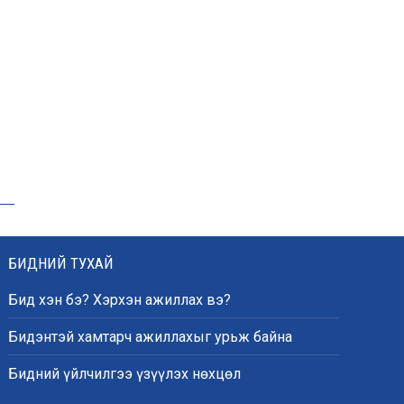
бэлтгэлд оролцоно
Өнөөдөр цахилгаан
хязгаарлах байршил
“Явуулын оффис” өнөөдөр
“Нарантуул” ОУХТ-д
ажиллана
БИДНИЙ ТУХАЙ
Бид хэн бэ? Хэрхэн ажиллах вэ?
Н.Номтойбаяр:
Өвөлжилтийн бэлтгэлд
Бидэнтэй хамтарч ажиллахыг урьж байна
зориулж Дорнод аймгийн
Онцгой комисст 50 тонн
шатахуун олгоно
Бидний үйлчилгээ үзүүлэх нөхцөл