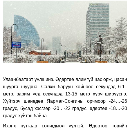
on
on
Facebook
Twitter
Улаанбаатарт үүлшинэ. Өдөртөө ялимгүй цас орж, цасан
шуурга шуурна. Салхи баруун хойноос секундэд 6-11
метр, зарим үед секундэд 13-15 метр хүрч ширүүснэ.
Хүйтэрч шөнөдөө Яармаг-Сонгины орчмоор -24…-26
градус, бусад хэсгээр -20…-22 градус, өдөртөө -18…-20
градус хүйтэн байна.
Ихэнх нутгаар солигдмол үүлтэй. Өдөртөө төвийн