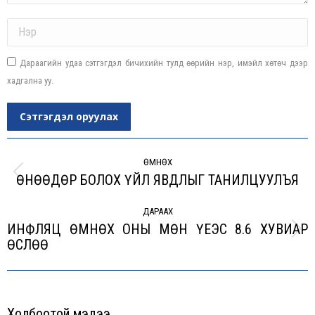
Name *
Дараагийн удаа сэтгэгдэл бичихийн тулд өөрийн нэр, имэйл хөтөч дээр
хадгална уу.
Сэтгэгдэл оруулах
Post
navigation
ӨМНӨХ
ӨНӨӨДӨР БОЛОХ ҮЙЛ ЯВДЛЫГ ТАНИЛЦУУЛЪЯ
Previous
post:
ДАРААХ
ИНФЛЯЦ ӨМНӨХ ОНЫ МӨН ҮЕЭС 8.6 ХУВИАР
Next
ӨСЛӨӨ
post:
Холбоотой мэдээ