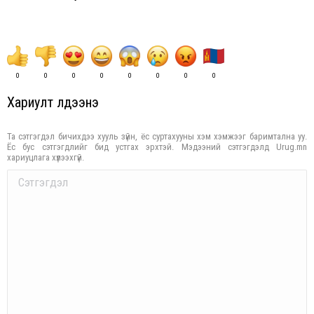
0
0
0
0
0
0
0
0
Хариулт үлдээнэ үү
Та сэтгэгдэл бичихдээ хууль зүйн, ёс суртахууны хэм хэмжээг баримтална уу.
Ёс бус сэтгэгдлийг бид устгах эрхтэй. Мэдээний сэтгэгдэлд Urug.mn
хариуцлага хүлээхгүй.
Comment