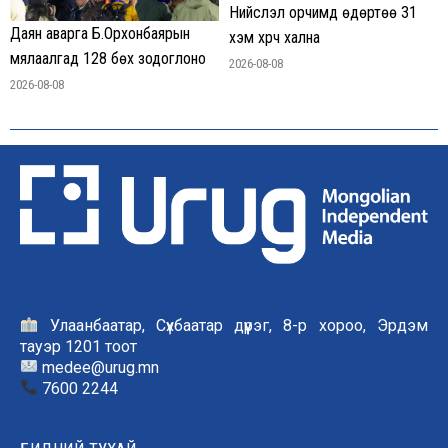
Нийслэл орчимд өдөртөө 31
Даян аварга Б.Орхонбаярын
хэм хүрч хална
мялаалгад 128 бөх зодоглоно
2026-08-08
2026-08-08
Улаанбаатар, Сүхбаатар дүүрэг, 8-р хороо, Эрдэм
тауэр 1201 тоот
medee@urug.mn
7600 2244