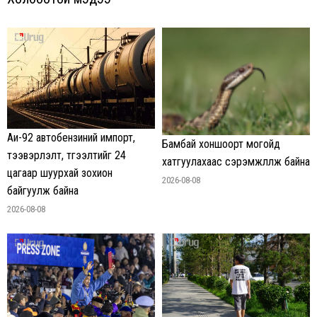
Аи-92 автобензиний импорт,
Бамбай хоншоорт могойд
тээвэрлэлт, түгээлтийг 24
хатгуулахаас сэрэмжлүүлж байна
цагаар шуурхай зохион
2026-08-08
байгуулж байна
2026-08-08