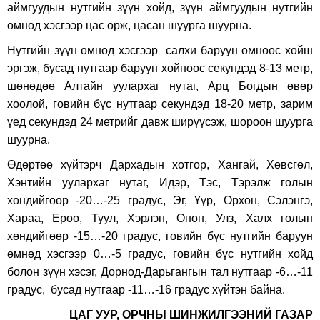
аймгуудын нутгийн зүүн хойд, зүүн аймгуудын нутгийн
өмнөд хэсгээр цас орж, цасан шуурга шуурна.
Нутгийн зүүн өмнөд хэсгээр салхи баруун өмнөөс хойш
эргэж, бусад нутгаар баруун хойноос секундэд 8-13 метр,
шөнөдөө Алтайн уулархаг нутаг, Арц Богдын өвөр
хоолой, говийн бүс нутгаар секундэд 18-20 метр, зарим
үед секундэд 24 метрийг давж ширүүсэж, шороон шуурга
шуурна.
Өдөртөө хүйтэрч Дархадын хотгор, Хангай, Хөвсгөл,
Хэнтийн уулархаг нутаг, Идэр, Тэс, Тэрэлж голын
хөндийгөөр -20…-25 градус, Эг, Үүр, Орхон, Сэлэнгэ,
Хараа, Ерөө, Туул, Хэрлэн, Онон, Улз, Халх голын
хөндийгөөр -15…-20 градус, говийн бүс нутгийн баруун
өмнөд хэсгээр 0…-5 градус, говийн бүс нутгийн хойд
болон зүүн хэсэг, Дорнод-Дарьгангын тал нутгаар -6…-11
градус, бусад нутгаар -11…-16 градус хүйтэн байна.
ЦАГ УУР, ОРЧНЫ ШИНЖИЛГЭЭНИЙ ГАЗАР