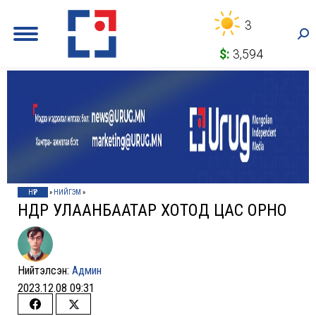
3
Sea
$:
3,594
НҮҮР
»
НИЙГЭМ
»
ӨНӨӨДӨР УЛААНБААТАР ХОТОД ЦАС ОРНО
Нийтэлсэн:
Админ
2023.12.08 09:31
Share
Share