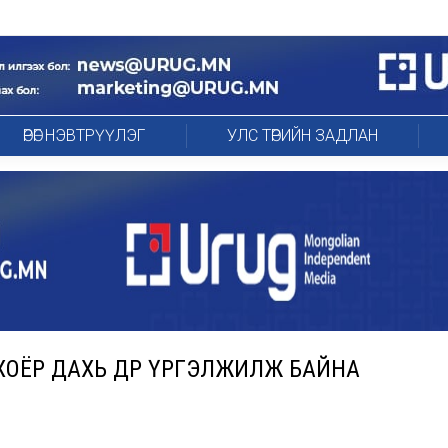
ӨРӨГ НЭВТРҮҮЛЭГ
УЛС ТӨРИЙН ЗАДЛАН
ОЁР ДАХЬ ӨДРӨӨ ҮРГЭЛЖИЛЖ БАЙНА