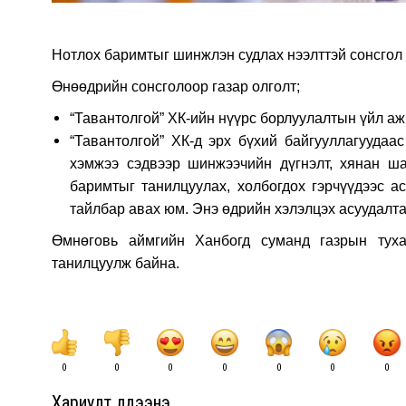
Нотлох баримтыг шинжлэн судлах нээлттэй сонсгол
Өнөөдрийн сонсголоор газар олголт;
“Тавантолгой” ХК-ийн нүүрс борлуулалтын үйл а
“Тавантолгой” ХК-д эрх бүхий байгууллагуудаа
хэмжээ сэдвээр шинжээчийн дүгнэлт, хянан ша
баримтыг танилцуулах, холбогдох гэрчүүдээс ас
тайлбар авах юм. Энэ өдрийн хэлэлцэх асуудалт
Өмнөговь аймгийн Ханбогд суманд газрын туха
танилцуулж байна.
0
0
0
0
0
0
0
Хариулт үлдээнэ үү