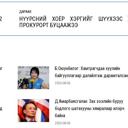
ДАРААХ
2
НҮҮРСНИЙ ХОЁР ХЭРГИЙГ ШҮҮХЭЭС
Next
ПРОКУРОРТ БУЦААЖЭЭ
post:
ыг
Б.Оюунбилэг: Хамтрагчдаа хуулийн
байгууллагаар далайлгаж дарамталса
2026-08-06
Д.Амарбаясгалан: Зах зээлийн буруу
эд
бодлого шатахууны хямралаар илэрч
байна
2026-08-06