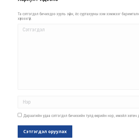
Та сэтгэгдэл бичихдээ хууль зүйн, ёс суртахууны хэм хэмжээг баримталн
хүлээхгүй.
Comment
Name *
Дараагийн удаа сэтгэгдэл бичихийн тулд өөрийн нэр, имэйл хөтөч д
Сэтгэгдэл оруулах