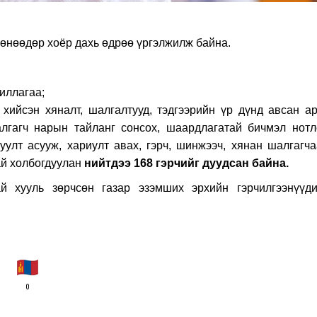
 өнөөдөр хоёр дахь өдрөө үргэлжилж байна.
жиллагаа;
с хийсэн хяналт, шалгалтууд, тэдгээрийн үр дүнд авсан а
лгагч нарын тайланг сонсох, шаардлагатай бичмэл нотл
уулт асууж, хариулт авах, гэрч, шинжээч, хянан шалгагча
ай холбогдуулан
нийтдээ 168 гэрчийг дуудсан байна.
й хууль зөрчсөн газар эзэмших эрхийн гэрчилгээнүүди
0