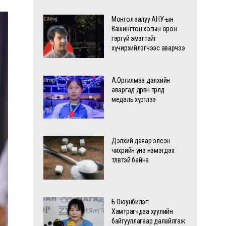
Монгол залуу АНУ-ын
Вашингтон хотын орон
гэргүй эмэгтэйг
хүчирхийлэгчээс аварчээ
А.Оргилмаа дэлхийн
аваргад дөрвөн төрөлд
медаль хүртлээ
Дэлхий даяар элсэн
чихрийн үнэ нэмэгдэх
төлөвтэй байна
Б.Оюунбилэг:
Хамтрагчдаа хуулийн
байгууллагаар далайлгаж