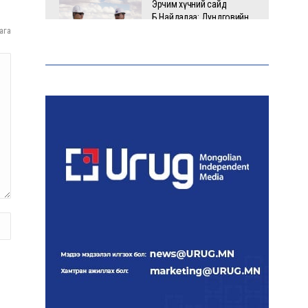
Эрчим хүчний сайд
Б.Найдалаа: Дундговийн
эрчим хүчний томоохон
ага
төслүүдэд дэмжлэг
үзүүлнэ
Давхардсан
зохицуулалтыг бууруулах
хүрээнд 83 дүрэм, журмыг
цуцалжээ
Өчигдөр 102 тусгай дугаарт
2321 дуудлага, мэдээлэл
бүртгэгджээ
Монголын шигшээ баг
Японд хамтарсан
бэлтгэлд оролцоно