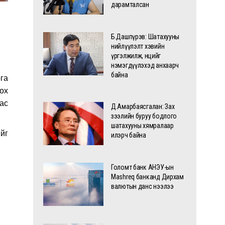
дарамталсан
Б.Дашпүрэв: Шатахууны
нийлүүлэлт хэвийн
үргэлжилж, нөөцийг
нэмэгдүүлэхэд анхаарч
байна
рга
ох
ас
Д.Амарбаясгалан: Зах
зээлийн буруу бодлого
шатахууны хямралаар
йг
илэрч байна
Голомт банк АНЭУ-ын
Mashreq банканд Дирхам
валютын данс нээлээ