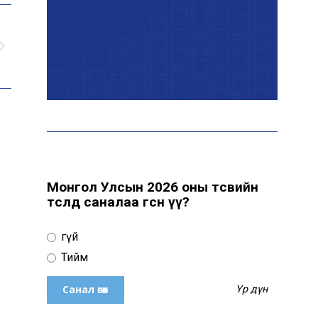
Өнөөдөр цахилгаан
хязгаарлах байршил
“Явуулын оффис” өнөөдөр
“Нарантуул” ОУХТ-д
ажиллана
Монгол Улсын 2026 оны төсвийн
н
төсөлд саналаа өгсөн үү?
Н.Номтойбаяр:
Өвөлжилтийн бэлтгэлд
Үгүй
зориулж Дорнод аймгийн
Онцгой комисст 50 тонн
Тийм
шатахуун олгоно
Үр дүн
Хэт халалтаас