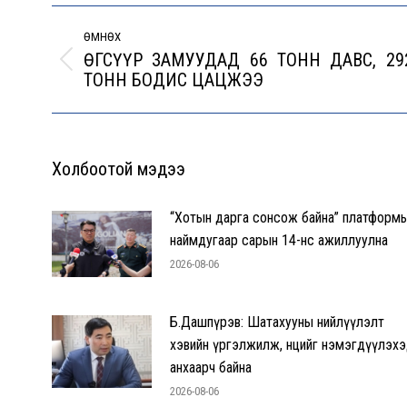
Post
navigation
ӨМНӨХ
ӨГСҮҮР ЗАМУУДАД 66 ТОНН ДАВС, 29
Previous
ТОНН БОДИС ЦАЦЖЭЭ
post:
Холбоотой мэдээ
“Хотын дарга сонсож байна” платформ
наймдугаар сарын 14-нөөс ажиллуулна
2026-08-06
Б.Дашпүрэв: Шатахууны нийлүүлэлт
хэвийн үргэлжилж, нөөцийг нэмэгдүүлэх
анхаарч байна
2026-08-06