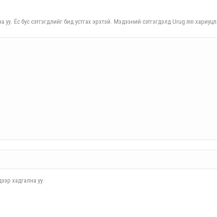
а уу. Ёс бус сэтгэгдлийг бид устгах эрхтэй. Мэдээний сэтгэгдэлд Urug.mn хариуцл
ээр хадгална уу.