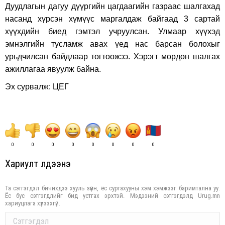
Дуудлагын дагуу дүүргийн цагдаагийн газраас шалгахад
насанд хүрсэн хүмүүс маргалдаж байгаад 3 сартай
хүүхдийн биед гэмтэл учруулсан. Улмаар хүүхэд
эмнэлгийн тусламж авах үед нас барсан болохыг
урьдчилсан байдлаар тогтоожээ. Хэрэгт мөрдөн шалгах
ажиллагаа явуулж байна.
Эх сурвалж: ЦЕГ
0
0
0
0
0
0
0
0
Хариулт үлдээнэ үү
Та сэтгэгдэл бичихдээ хууль зүйн, ёс суртахууны хэм хэмжээг баримтална уу.
Ёс бус сэтгэгдлийг бид устгах эрхтэй. Мэдээний сэтгэгдэлд Urug.mn
хариуцлага хүлээхгүй.
Comment