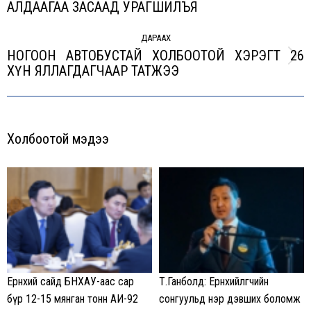
АЛДААГАА ЗАСААД УРАГШИЛЪЯ
post:
ДАРААХ
НОГООН АВТОБУСТАЙ ХОЛБООТОЙ ХЭРЭГТ 26
Next
ХҮН ЯЛЛАГДАГЧААР ТАТЖЭЭ
post:
Холбоотой мэдээ
Ерөнхий сайд БНХАУ-аас сар
Т.Ганболд: Ерөнхийлөгчийн
бүр 12-15 мянган тонн АИ-92
сонгуульд нэр дэвших боломж