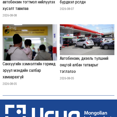
автобензин тогтмол нийлүүлэх
бүрдвэл өрсөлдөнө
хүсэлт тавилаа
2026-08-07
2026-08-08
Автобензин, дизель түлшний
Санхүүгийн хэмнэлтийн горимд
онцгой албан татварыг
эрүүл мэндийн салбар
тэглэлээ
хамаарахгүй
2026-08-05
2026-08-05