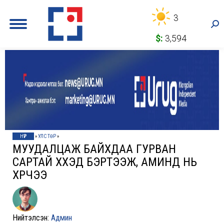
3
Sea
$:
3,594
НҮҮР
»
УЛС ТӨР
»
МУУДАЛЦАЖ БАЙХДАА ГУРВАН
САРТАЙ ХҮҮХЭД БЭРТЭЭЖ, АМИНД НЬ
ХҮРЧЭЭ
Нийтэлсэн:
Админ