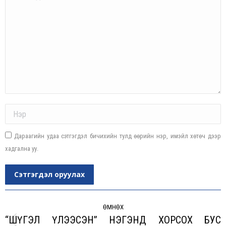
Name *
Дараагийн удаа сэтгэгдэл бичихийн тулд өөрийн нэр, имэйл хөтөч дээр
хадгална уу.
Сэтгэгдэл оруулах
Post
navigation
ӨМНӨХ
“ШҮГЭЛ ҮЛЭЭСЭН” НЭГЭНД ХОРСОХ БУС
Previous