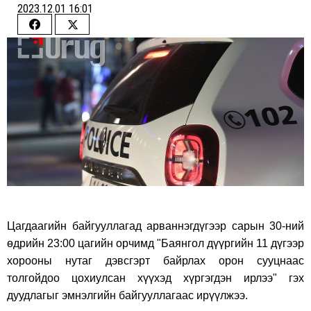
2023.12.01 16:01
Share
Share
on
on
Facebook
Twitter
Цагдаагийн байгууллагад арваннэгдүгээр сарын 30-ний
өдрийн 23:00 цагийн орчимд "Баянгол дүүргийн 11 дүгээр
хорооны нутаг дэвсгэрт байрлах орон сууцнаас
толгойдоо цохиулсан хүүхэд хүргэгдэн ирлээ" гэх
дуудлагыг эмнэлгийн байгууллагаас ирүүлжээ.