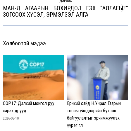
ДАРААХ
МАН-Д АГААРЫН БОХИРДОЛ ГЭХ “АЛЛАГЫГ”
Next
ЗОГСООХ ХҮСЭЛ, ЭРМЭЛЗЭЛ АЛГА
post:
Холбоотой мэдээ
COP17: Дэлхий монгол руу
Ерөнхий сайд Н.Учрал Газрын
харах өдрүүд
тосны үйлдвэрийн бүтээн
байгуулалтыг эрчимжүүлэх
2026-08-10
үүрэг өглөө