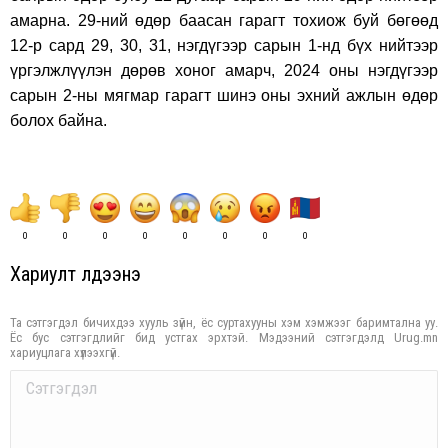
амарна. 29-ний өдөр баасан гарагт тохиож буй бөгөөд
12-р сард 29, 30, 31, нэгдүгээр сарын 1-нд бүх нийтээр
үргэлжлүүлэн дөрөв хоног амарч, 2024 оны нэгдүгээр
сарын 2-ны мягмар гарагт шинэ оны эхний ажлын өдөр
болох байна.
0
0
0
0
0
0
0
0
Хариулт үлдээнэ үү
Та сэтгэгдэл бичихдээ хууль зүйн, ёс суртахууны хэм хэмжээг баримтална уу.
Ёс бус сэтгэгдлийг бид устгах эрхтэй. Мэдээний сэтгэгдэлд Urug.mn
хариуцлага хүлээхгүй.
Comment