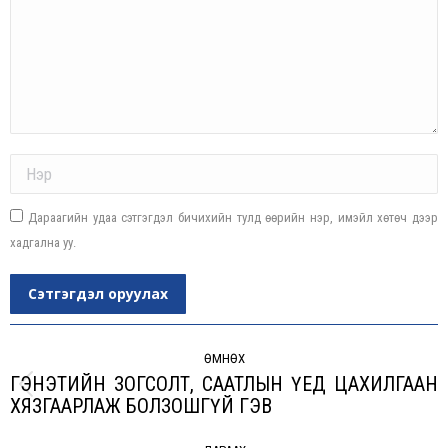
Name *
Дараагийн удаа сэтгэгдэл бичихийн тулд өөрийн нэр, имэйл хөтөч дээр
хадгална уу.
Сэтгэгдэл оруулах
Post
navigation
ӨМНӨХ
ГЭНЭТИЙН ЗОГСОЛТ, СААТЛЫН ҮЕД ЦАХИЛГААН
Previous
ХЯЗГААРЛАЖ БОЛЗОШГҮЙ ГЭВ
post: