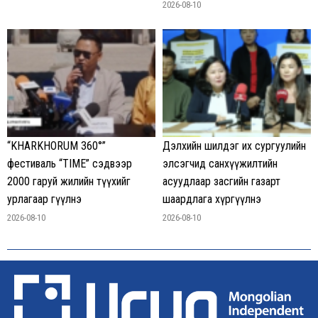
2026-08-10
“KHARKHORUM 360°”
Дэлхийн шилдэг их сургуулийн
фестиваль “TIME” сэдвээр
элсэгчид санхүүжилтийн
2000 гаруй жилийн түүхийг
асуудлаар засгийн газарт
урлагаар өгүүлнэ
шаардлага хүргүүлнэ
2026-08-10
2026-08-10