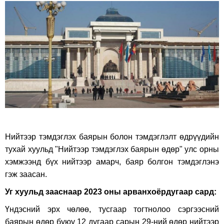
on
on
Facebook
Twitter
Нийтээр тэмдэглэх баярын болон тэмдэглэлт өдрүүдийн
тухай хуульд "Нийтээр тэмдэглэх баярын өдөр" улс орны
хэмжээнд бүх нийтээр амарч, баяр болгон тэмдэглэнэ
гэж заасан.
Уг хуульд зааснаар 2023 оны
арванхоёрдугаар сард:
Үндэсний эрх чөлөө, тусгаар тогтнолоо сэргээсний
баярын өдөр буюу 12 дугаар сарын 29-ний өдөр нийтээр