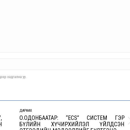
ээр хадгална уу.
ДАРААХ
,
О.ОДОНБААТАР: “ECS” СИСТЕМ ГЭР
Н
БҮЛИЙН ХҮЧИРХИЙЛЭЛ ҮЙЛДСЭН
Next