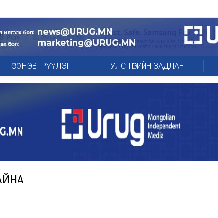
ӨРӨГ НЭВТРҮҮЛЭГ
УЛС ТӨРИЙН ЗАДЛАН
АЙНА