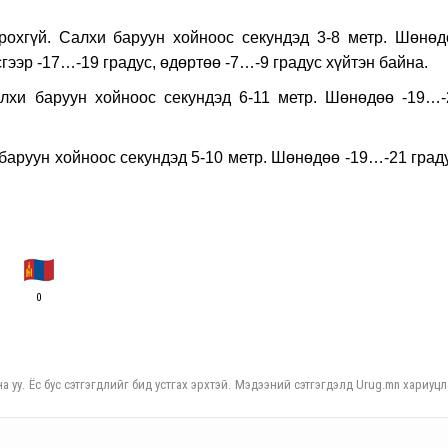
рохгүй. Салхи баруун хойноос секундэд 3-8 метр. Шөнөд
ээр -17…-19 градус, өдөртөө -7…-9 градус хүйтэн байна.
хи баруун хойноос секундэд 6-11 метр. Шөнөдөө -19…-
руун хойноос секундэд 5-10 метр. Шөнөдөө -19…-21 граду
0
а уу. Ёс бус сэтгэгдлийг бид устгах эрхтэй. Мэдээний сэтгэгдэлд Urug.mn хариуцл