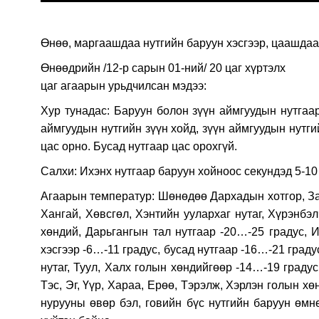
Өнөө, маргаашдаа нутгийн баруун хэсгээр, цаашдаа 
Өнөөдрийн /12-р сарын 01-ний/ 20 цаг хүртэлх
цаг агаарын урьдчилсан мэдээ:
Хур тунадас: Баруун болон зүүн аймгуудын нутгаа
аймгуудын нутгийн зүүн хойд, зүүн аймгуудын нутги
цас орно. Бусад нутгаар цас орохгүй.
Салхи: Ихэнх нутгаар баруун хойноос секундэд 5-10 
Агаарын температур: Шөнөдөө Дархадын хотгор, Зав
Хангай, Хөвсгөл, Хэнтийн уулархаг нутаг, Хүрэнбэл
хөндий, Дарьгангын тал нутгаар -20…-25 градус, 
хэсгээр -6…-11 градус, бусад нутгаар -16…-21 град
нутаг, Туул, Халх голын хөндийгөөр -14…-19 градус
Тэс, Эг, Үүр, Хараа, Ерөө, Тэрэлж, Хэрлэн голын х
нурууны өвөр бэл, говийн бүс нутгийн баруун өмнө