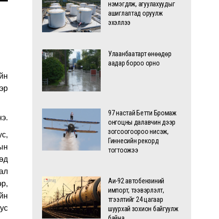
нэмэгдүүлж, агуулахуудыг
ашиглалтад оруулж
эхэллээ
Улаанбаатарт өнөөдөр
аадар бороо орно
йн
ээр
97 настай Бетти Бромаж
нэ.
онгоцны далавчин дээр
зогсоогоороо нисэж,
с,
Гиннесийн рекорд
лын
тогтоожээ
өд
тал
Аи-92 автобензиний
эр,
импорт, тээвэрлэлт,
айн
түгээлтийг 24 цагаар
ус
шуурхай зохион байгуулж
байна