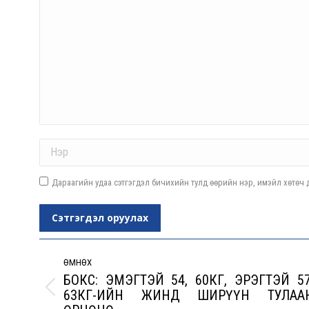
Name *
Дараагийн удаа сэтгэгдэл бичихийн тулд өөрийн нэр, имэйл хөтөч д
Сэтгэгдэл оруулах
Post
navigation
ӨМНӨХ
БОКС: ЭМЭГТЭЙ 54, 60КГ, ЭРЭГТЭЙ 57
63КГ-ИЙН ЖИНД ШИРҮҮН ТУЛАА
Previous