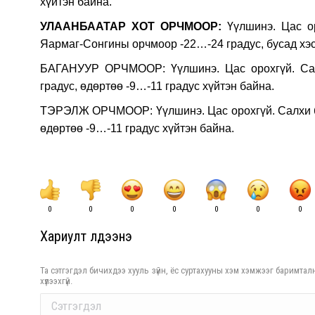
хүйтэн байна.
УЛААНБААТАР ХОТ ОРЧМООР:
Үүлшинэ. Цас о
Яармаг-Сонгины орчмоор -22…-24 градус, бусад хэсг
БАГАНУУР ОРЧМООР: Үүлшинэ. Цас орохгүй. Сал
градус, өдөртөө -9…-11 градус хүйтэн байна.
ТЭРЭЛЖ ОРЧМООР: Үүлшинэ. Цас орохгүй. Салхи ба
өдөртөө -9…-11 градус хүйтэн байна.
0
0
0
0
0
0
0
Хариулт үлдээнэ үү
Та сэтгэгдэл бичихдээ хууль зүйн, ёс суртахууны хэм хэмжээг баримталн
хүлээхгүй.
Comment