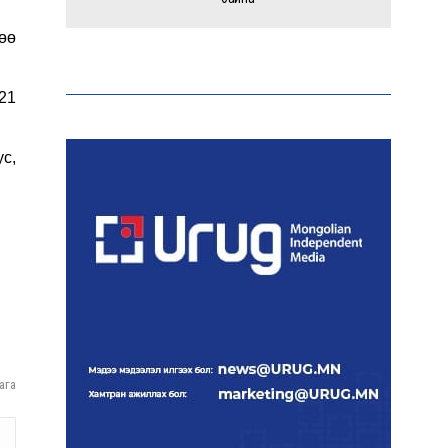
өө
Тайландад 14 настай
сурагч сургуулийнхаа
21
багш, сурагчид руу гал
нээжээ
с,
Ерөнхий сайд БНХАУ-аас
сар бүр 12-15 мянган тонн
АИ-92 автобензин
тогтмол нийлүүлэх хүсэлт
тавилаа
Бамбай хоншоорт могойд
хатгуулахаас сэрэмжлүүлж
байна
ага
Даян аварга