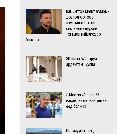
Вашингтон Киевт агаарын
довтолгооноос
хамгаалах Patriot
системийн пуужин
тогтмол нийлүүлэхээр
болжээ
30 орны 570 гаруй
эрдэмтэн чуулна
Л.Мессигийн аав 68
насандаа өвчний улмаас
өөд болжээ
Шатахууны нөөц