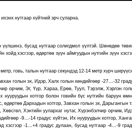
ихэнх нутгаар хүйтний эрч суларна.
р үүлшинэ, бусад нутгаар солигдмол үүлтэй. Шөнөдөө төви
йн хойд хэсгээр, өдөртөө зүүн аймгуудын нутгийн зүүн хэсг
метр, говь, талын нутгаар секундэд 12-14 метр хүрч ширүүс
хан голын эх, Идэр, Халх голын хөндийгөөр -27…-32 граду
чир орчим, Эг, Үүр, Хараа, Ерөө, Туул, Тэрэлж, Хэрлэн го
Их нууруудын хотгор болон говийн бүс нутгийн баруун өмн
ус, өдөртөө Дархадын хотгор, Завхан голын эх, Дарьгангын 
, Хөвсгөл, Хэнтийн уулархаг нутаг, Хүрэнбэлчир орчим, Ид
өндийгөөр -9…-14 градус хүйтэн, Их нууруудын хотгор, Ханг
д хэсгээр -1…+4 градус дулаан, бусад нутгаар -4…-9 град