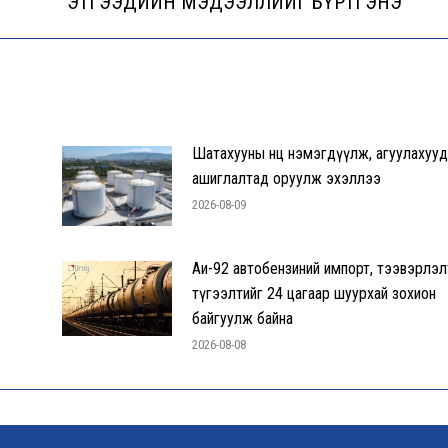
ЭТГЭЭДИЙН МЭДЭЭЛЛИЙГ БҮРТГЭНЭ
post:
Шатахууны нөөц нэмэгдүүлж, агуулахуу
ашиглалтад оруулж эхэллээ
2026-08-09
Аи-92 автобензиний импорт, тээвэрлэл
түгээлтийг 24 цагаар шуурхай зохион
байгуулж байна
2026-08-08