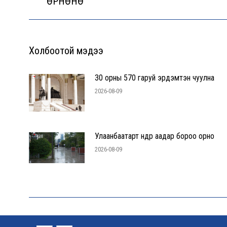
ӨРНӨНӨ
post:
Холбоотой мэдээ
30 орны 570 гаруй эрдэмтэн чуулна
2026-08-09
Улаанбаатарт өнөөдөр аадар бороо орно
2026-08-09