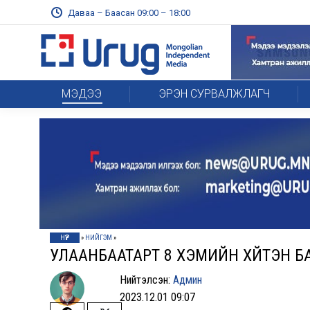
Даваа – Баасан 09:00 – 18:00
МЭДЭЭ
ЭРЭН СУРВАЛЖЛАГЧ
НҮҮР
»
НИЙГЭМ
»
УЛААНБААТАРТ 8 ХЭМИЙН ХҮЙТЭН Б
Нийтэлсэн:
Админ
2023.12.01 09:07