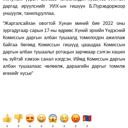
даргад ирүүлснийг УИХ-ын гишүүн Б.Пүрэвдоржоор
уншуулж, танилцууллаа.
“Жаргалсайхан овогтой Хунан миний бие 2022 оны
зургадугаар сарын 17-ны өдрөөс Хүний эрхийн Үндэсний
Комиссын даргын албан тушаалд томилогдон ажиллаж
байгаа бөгөөд Комиссын гишүүд цаашдаа Комиссын
даргын албан тушаалыг ротацын зарчмаар сэлгэн хаших
нь зүйтэй хэмээн санал нэгдсэн. Иймд Комиссын даргын
албан тушаалаас чөлөөлж, дараагийн даргыг томилж
өгөхийг хүсье”
0
0
0
0
0
0
0
0