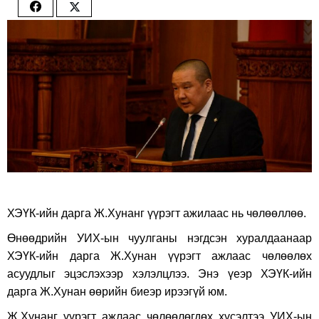
Share
Share
on
on
Facebook
Twitter
ХЭҮК-ийн дарга Ж.Хунанг үүрэгт ажилаас нь чөлөөллөө.
Өнөөдрийн УИХ-ын чуулганы нэгдсэн хуралдаанаар
ХЭҮК-ийн дарга Ж.Хунан үүрэгт ажлаас чөлөөлөх
асуудлыг эцэслэхээр хэлэлцлээ. Энэ үеэр ХЭҮК-ийн
дарга Ж.Хунан өөрийн биеэр ирээгүй юм.
Ж.Хунанг үүрэгт ажлаас чөлөөлөгдөх хүсэлтээ УИХ-ын