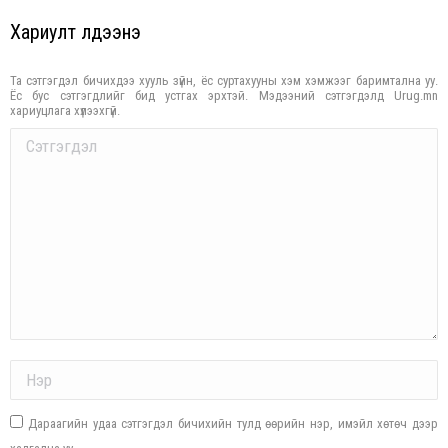
Хариулт үлдээнэ үү
Та сэтгэгдэл бичихдээ хууль зүйн, ёс суртахууны хэм хэмжээг баримтална уу.
Ёс бус сэтгэгдлийг бид устгах эрхтэй. Мэдээний сэтгэгдэлд Urug.mn
хариуцлага хүлээхгүй.
Comment
Name *
Дараагийн удаа сэтгэгдэл бичихийн тулд өөрийн нэр, имэйл хөтөч дээр