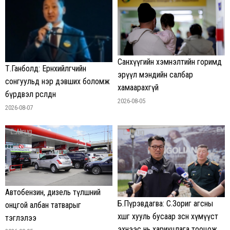
Санхүүгийн хэмнэлтийн горимд
Т.Ганболд: Ерөнхийлөгчийн
эрүүл мэндийн салбар
сонгуульд нэр дэвших боломж
хамаарахгүй
бүрдвэл өрсөлдөнө
2026-08-05
2026-08-07
Автобензин, дизель түлшний
Б.Пүрэвдагва: С.Зориг агсны
онцгой албан татварыг
хөшөөг хууль бусаар зөөсөн хүмүүст
тэглэлээ
эхнээс нь хариуцлага тооцож