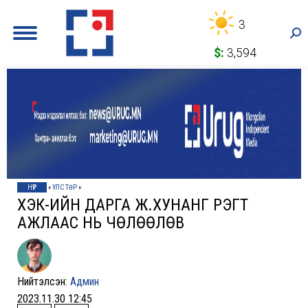
3
Sea
$:
3,594
НҮҮР
»
УЛС ТӨР
»
ХЭҮК-ИЙН ДАРГА Ж.ХУНАНГ ҮҮРЭГТ
АЖЛААС НЬ ЧӨЛӨӨЛӨВ
Нийтэлсэн:
Админ
2023.11.30 12:45