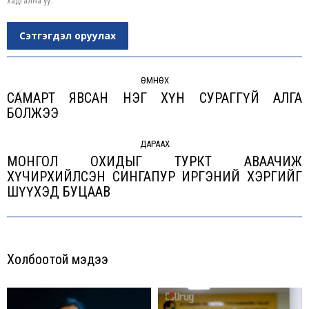
хадгална уу.
Сэтгэгдэл оруулах
Post
navigation
ӨМНӨХ
САМАРТ ЯВСАН НЭГ ХҮН СУРАГГҮЙ АЛГА
Previous
БОЛЖЭЭ
post:
ДАРААХ
МОНГОЛ ОХИДЫГ ТУРКТ АВААЧИЖ
ХҮЧИРХИЙЛСЭН СИНГАПУР ИРГЭНИЙ ХЭРГИЙГ
Next
ШҮҮХЭД БУЦААВ
post:
Холбоотой мэдээ