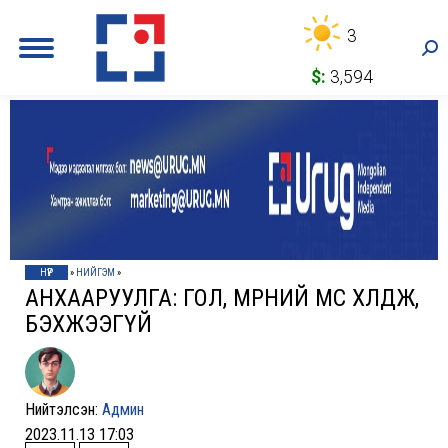
3
Sea
$:
3,594
НҮҮР
»
НИЙГЭМ
»
АНХААРУУЛГА: ГОЛ, МӨРНИЙ МӨС ХӨЛДӨЖ,
БЭХЖЭЭГҮЙ
Нийтэлсэн:
Админ
2023.11.13 17:03