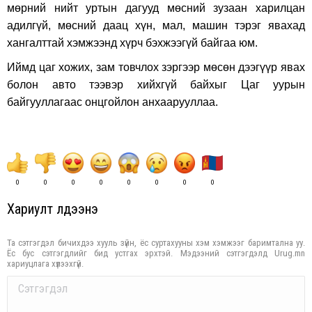
мөрний нийт уртын дагууд мөсний зузаан харилцан
адилгүй, мөсний даац хүн, мал, машин тэрэг явахад
хангалттай хэмжээнд хүрч бэхжээгүй байгаа юм.
Иймд цаг хожих, зам товчлох зэргээр мөсөн дээгүүр явах
болон авто тээвэр хийхгүй байхыг Цаг уурын
байгууллагаас онцгойлон анхаарууллаа.
0
0
0
0
0
0
0
0
Хариулт үлдээнэ үү
Та сэтгэгдэл бичихдээ хууль зүйн, ёс суртахууны хэм хэмжээг баримтална уу.
Ёс бус сэтгэгдлийг бид устгах эрхтэй. Мэдээний сэтгэгдэлд Urug.mn
хариуцлага хүлээхгүй.
Comment