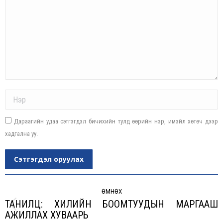
Name *
Дараагийн удаа сэтгэгдэл бичихийн тулд өөрийн нэр, имэйл хөтөч дээр
хадгална уу.
Сэтгэгдэл оруулах
Post
navigation
ӨМНӨХ
ТАНИЛЦ: ХИЛИЙН БООМТУУДЫН МАРГААШ
Previous
АЖИЛЛАХ ХУВААРЬ
post: