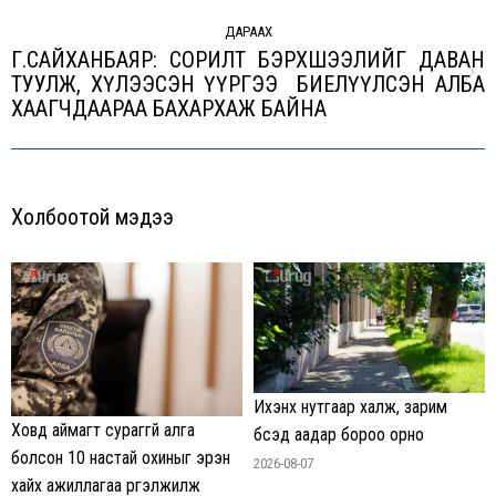
ДАРААХ
Г.САЙХАНБАЯР: СОРИЛТ БЭРХШЭЭЛИЙГ ДАВАН
ТУУЛЖ, ХҮЛЭЭСЭН ҮҮРГЭЭ БИЕЛҮҮЛСЭН АЛБА
Next
ХААГЧДААРАА БАХАРХАЖ БАЙНА
post:
Холбоотой мэдээ
Ихэнх нутгаар халж, зарим
Ховд аймагт сураггүй алга
бүсэд аадар бороо орно
болсон 10 настай охиныг эрэн
2026-08-07
хайх ажиллагаа үргэлжилж