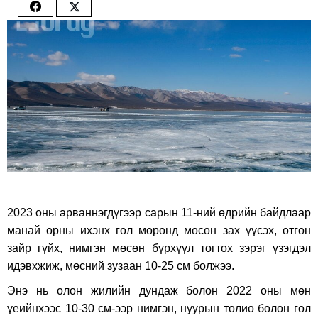
Share
Share
on
on
Facebook
Twitter
2023 оны арваннэгдүгээр сарын 11-ний өдрийн байдлаар
манай орны ихэнх гол мөрөнд мөсөн зах үүсэх, өтгөн
зайр гүйх, нимгэн мөсөн бүрхүүл тогтох зэрэг үзэгдэл
идэвхжиж, мөсний зузаан 10-25 см болжээ.
Энэ нь олон жилийн дундаж болон 2022 оны мөн
үеийнхээс 10-30 см-ээр нимгэн, нуурын толио болон гол