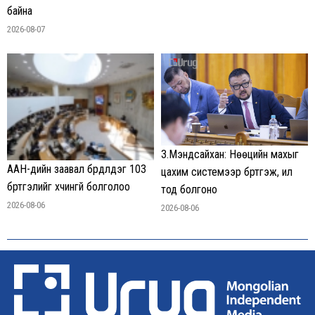
байна
2026-08-07
З.Мэндсайхан: Нөөцийн махыг
ААН-үүдийн заавал бүрдүүлдэг 103
цахим системээр бүртгэж, ил
бүртгэлийг хүчингүй болголоо
тод болгоно
2026-08-06
2026-08-06