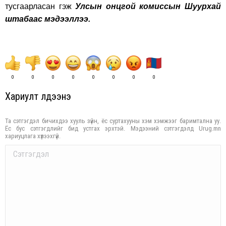
тусгаарласан гэж
Улсын онцгой комиссын Шуурхай
штабаас мэдээллээ.
0
0
0
0
0
0
0
0
Хариулт үлдээнэ үү
Та сэтгэгдэл бичихдээ хууль зүйн, ёс суртахууны хэм хэмжээг баримтална уу.
Ёс бус сэтгэгдлийг бид устгах эрхтэй. Мэдээний сэтгэгдэлд Urug.mn
хариуцлага хүлээхгүй.
Comment