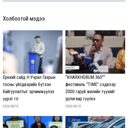
Холбоотой мэдээ
Ерөнхий сайд Н.Учрал Газрын
“KHARKHORUM 360°”
тосны үйлдвэрийн бүтээн
фестиваль “TIME” сэдвээр
байгуулалтыг эрчимжүүлэх
2000 гаруй жилийн түүхийг
үүрэг өглөө
урлагаар өгүүлнэ
2026-08-10
2026-08-10