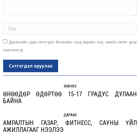
Name *
Дараагийн удаа сэтгэгдэл бичихийн тулд өөрийн нэр, имэйл хөтөч дээр
хадгална уу.
Сэтгэгдэл оруулах
Post
navigation
ӨМНӨХ
ӨНӨӨДӨР ӨДӨРТӨӨ 15-17 ГРАДУС ДУЛААН
Previous
БАЙНА
post:
ДАРААХ
АМРАЛТЫН ГАЗАР, ФИТНЕСС, САУНЫ ҮЙЛ
Next
АЖИЛЛАГААГ НЭЭЛЭЭ
post: