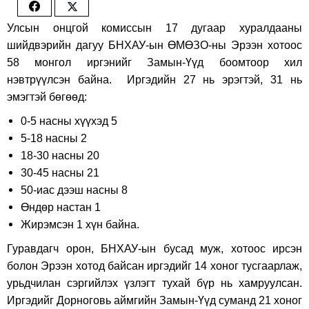
Share
Share
Улсын онцгой комиссын 17 дугаар хуралдааны
on
on
шийдвэрийн дагуу БНХАУ-ын ӨМӨЗО-ны Эрээн хотоос
Facebook
Twitter
58 монгол иргэнийг Замын-Үүд боомтоор хил
нэвтрүүлсэн байна. Иргэдийн 27 нь эрэгтэй, 31 нь
эмэгтэй бөгөөд:
0-5 насны хүүхэд 5
5-18 насны 2
18-30 насны 20
30-45 насны 21
50-иас дээш насны 8
Өндөр настан 1
Жирэмсэн 1 хүн байна.
Гуравдагч орон, БНХАУ-ын бусад муж, хотоос ирсэн
болон Эрээн хотод байсан иргэдийг 14 хоног тусгаарлаж,
урьдчилан сэргийлэх үзлэгт тухай бүр нь хамруулсан.
Иргэдийг Дорноговь аймгийн Замын-Үүд суманд 21 хоног