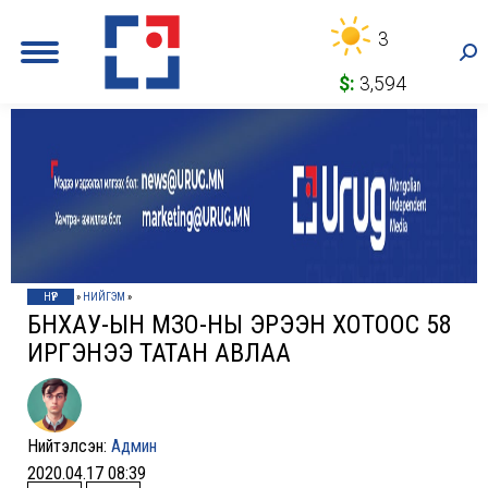
3
Sea
$:
3,594
НҮҮР
»
НИЙГЭМ
»
БНХАУ-ЫН ӨМӨЗО-НЫ ЭРЭЭН ХОТООС 58
ИРГЭНЭЭ ТАТАН АВЛАА
Нийтэлсэн:
Админ
2020.04.17 08:39