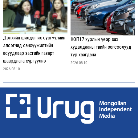
Дэлхийн шилдэг их сургуулийн
КОП17 хурлын үеэр зах
элсэгчид санхүүжилтийн
худалдааны төвийн зогсоолууд
асуудлаар засгийн газарт
түр хаагдана
шаардлага хүргүүлнэ
2026-08-10
2026-08-10