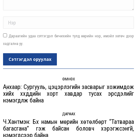
Name *
Дараагийн удаа сэтгэгдэл бичихийн тулд өөрийн нэр, имэйл хөтөч дээр
хадгална уу.
Сэтгэгдэл оруулах
Post
navigation
ӨМНӨХ
Анхаар: Сургууль, цэцэрлэгийн засварыг хожимдож
хийх хүүхдүүдийн хорт хавдар тусах эрсдэлийг
Previous
нэмэгдүүлж байна
post:
ДАРААХ
Ч.Хантүмэн: Бүх намын мөрийн хөтөлбөрт “Татвараа
багасгана” гэж байсан боловч хэрэгжсэнгүй,
Next
нэмэгдсээр байна
post: