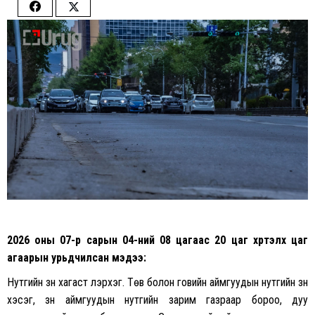
Share
Share
on
on
Facebook
Twitter
2026 оны 07-р сарын 04-ний 08 цагаас 20 цаг хүртэлх
цаг
агаарын урьдчилсан мэдээ:
Нутгийн зүүн хагаст үүлэрхэг. Төв болон говийн аймгуудын нутгийн зүүн
хэсэг, зүүн аймгуудын нутгийн зарим газраар бороо, дуу