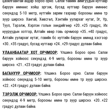
цахилгаантай аадар бороо орно. Салхи төвийн аймгуудын нутгаар
баруун өмнөөс хойш эргэж, бусад нутгаар баруун өмнөөс
секундэд 5-10 метр, нутгийн зарим газраар борооны өмнө түр
зуур ширүүснэ. Хангай, Хөвсгөл, Хэнтийн уулархаг нутаг, Эг, Үүр,
Туул, Тэрэлж, Хэрлэн голын хөндийгөөр +20…+25 градус, Их
нууруудын хотгор, Алтайн өвөр говь орчмоор +35…+40 градус,
Алтайн уулархаг нутаг, говийн бүс нутгийн баруун өмнөд хэсгээр
+30…+35 градус, бусад нутгаар +24…+29 градус дулаан байна.
УЛААНБААТАР ХОТ ОРЧМООР
:
Үүлшинэ. Бороо орно. Салхи
баруун хойноос секундэд 4-9 метр, борооны өмнө түр зуур
ширүүснэ. +21…+23 градус дулаан байна.
БАГАНУУР ОРЧМООР
:
Үүлшинэ. Бороо орно. Салхи баруун
хойноос секундэд 5-10 метр, борооны өмнө түр зуур ширүүснэ.
+22…+24 градус дулаан байна.
ТЭРЭЛЖ ОРЧМООР:
Үүлшинэ. Бороо орно. Салхи баруун хойноос
секундэд 4-9 метр, борооны өмнө түр зуур ширүүснэ. +20…+22
градус дулаан байна.