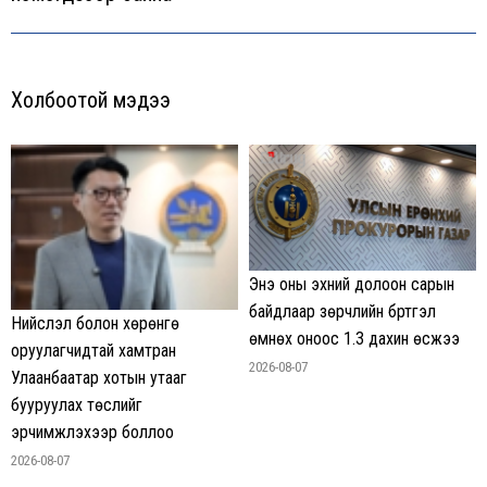
Холбоотой мэдээ
Энэ оны эхний долоон сарын
байдлаар зөрчлийн бүртгэл
Нийслэл болон хөрөнгө
өмнөх оноос 1.3 дахин өсжээ
оруулагчидтай хамтран
2026-08-07
Улаанбаатар хотын утааг
бууруулах төслийг
эрчимжүүлэхээр боллоо
2026-08-07