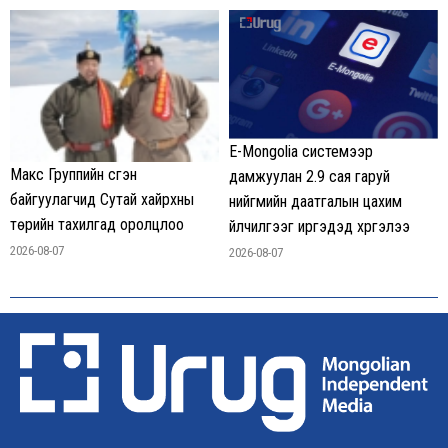
E-Mongolia системээр
Макс Группийн үүсгэн
дамжуулан 2.9 сая гаруй
байгуулагчид Сутай хайрхны
нийгмийн даатгалын цахим
төрийн тахилгад оролцлоо
үйлчилгээг иргэдэд хүргэлээ
2026-08-07
2026-08-07