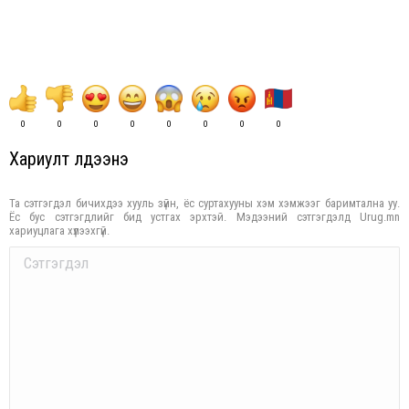
0
0
0
0
0
0
0
0
Хариулт үлдээнэ үү
Та сэтгэгдэл бичихдээ хууль зүйн, ёс суртахууны хэм хэмжээг баримтална уу.
Ёс бус сэтгэгдлийг бид устгах эрхтэй. Мэдээний сэтгэгдэлд Urug.mn
хариуцлага хүлээхгүй.
Comment