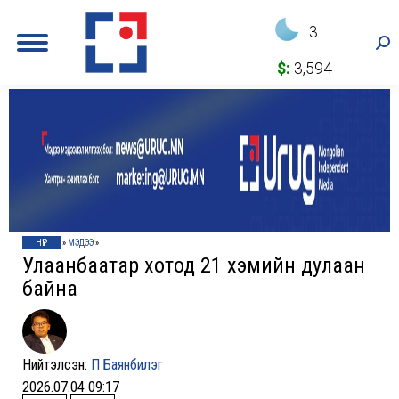
3
Sea
$:
3,594
НҮҮР
»
МЭДЭЭ
»
Улаанбаатар хотод 21 хэмийн дулаан
байна
Нийтэлсэн:
П Баянбилэг
2026.07.04 09:17