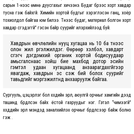
сарын 1-нээс өмнө дуусгахыг хичээнэ. Будаг бүрээс хорт хавдар
тусна гэж байхгүй. Химийн хортой будгыг хэрэглэсэн ганц, хоёр
тохиолдол байгаа юм билээ. Түүнээс будаг, материал болгон хорт
хавдар үүсгэдэггүй” гэсэн байр суурийг илэрхийлээд буй.
Хавдрын өвчлөлийн нууц хугацаа нь 10 ба түүнээс
олон жил үргэлжилдэг. Өөрөөр хэлбэл, хавдарт
үүсгэгч дэгдэмхий органик хортой бодисуудаар
амьсгалснаас хойш бие махбод дотор эсийн
гэмтэл удаан хугацаанд анзаарагдахгүйгээр
явагдаж, хавдрын эс үүсэж бий болох суурийг
тавьдгийг мэргэжилтнүүд анхааруулж байгаа.
Сургууль, цэцэрлэг бол хүүхдийн эрүүл, аюулгүй орчныг хамгийн дээд
түвшинд бүрдүүлсэн байх ёстой газруудыг нэг. Гэтэл “чимээгүй”
хүүхдүүдийн эрүүл мэндэд заналхийлэх орчныг бүрдүүлсээр байж болно
гэж үү.