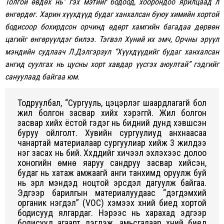
Толгой өвдөх нь” гэх мэтийг бодоод, хоорондоо ярилцаад л
өнгөрдөг. Харин хүүхдүүд будаг ханхалсан буюу химийн хортой
бодисоор бохирдсон орчинд өдөрт хамгийн багадаа дөрвөн
цагийг өнгөрүүлдэг билээ. Тэгвэл Хүний их эмч, Орчны эрүүл
мэндийн судлаач Л.Дэлгэрзул “Хүүхдүүдийг будаг ханхалсан
ангид суулгах нь цусны хорт хавдар үүсгэх аюултай” гэдгийг
сануулаад байгаа юм.
Тодруулбал, “Сургууль, цэцэрлэг шаардлагагүй бол
жил болгон засвар хийх хэрэггүй. Жил болгон
засвар хийх ёстой гэдэг нь бидний дунд хэвшсэн
буруу ойлголт. Хувийн сургуулиуд анхнаасаа
чанартай материалаар сургуулиар хийж 3 жилдээ
нэг засах нь бий. Хүүхдүүдийг хичээл эхлэхээс долоо
хоногийн өмнө яаруу сандруу засвар хийсэн,
будаг нь хатаж амжаагүй анги танхимд оруулж буй
нь эрүүл мэндэд ноцтой эрсдэл дагуулж байгаа.
Эдгээр барилгын материалуудаас “дэгдэмхий
органик нэгдэл” (VOC) хэмээх хүний биед хортой
бодисууд ялгардаг. Нэрээс нь харахад эдгээр
бодисууд агаарт дэгдэж, амьсгалаар хүний биед