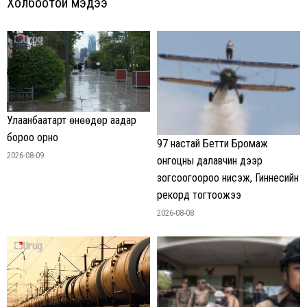
Холбоотой мэдээ
Улаанбаатарт өнөөдөр аадар
бороо орно
97 настай Бетти Бромаж
2026-08-09
онгоцны далавчин дээр
зогсоогоороо нисэж, Гиннесийн
рекорд тогтоожээ
2026-08-08