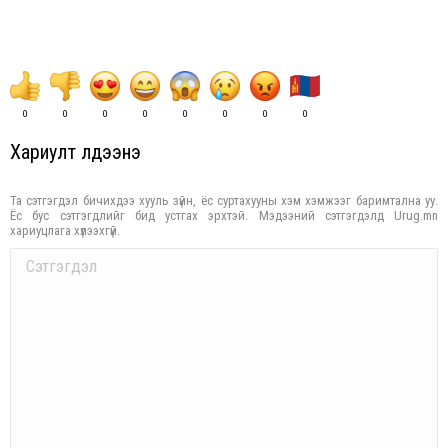
0
0
0
0
0
0
0
0
Хариулт үлдээнэ үү
Та сэтгэгдэл бичихдээ хууль зүйн, ёс суртахууны хэм хэмжээг баримтална уу.
Ёс бус сэтгэгдлийг бид устгах эрхтэй. Мэдээний сэтгэгдэлд Urug.mn
хариуцлага хүлээхгүй.
Comment