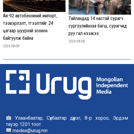
Аи-92 автобензиний импорт,
Тайландад 14 настай сурагч
тээвэрлэлт, түгээлтийг 24
сургуулийнхаа багш, сурагчид
цагаар шуурхай зохион
руу гал нээжээ
байгуулж байна
2026-08-08
2026-08-08
Улаанбаатар, Сүхбаатар дүүрэг, 8-р хороо, Эрдэм
тауэр 1201 тоот
medee@urug.mn