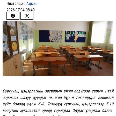
Нийтэлсэн:
Админ
2026.07.04 08:40
Share
Share
on
on
Facebook
Twitter
Сургууль, цэцэрлэгийн засварын ажил есдүгээр сарын 1-тэй
зэрэгцэх шахуу дуусдаг нь жил бүр л тохиолддог хэвшмэл
зүйл болоод удаж буй. Томчууд сургууль, цэцэрлэгээр 5-10
минутын хугацаатай ороод гарахдаа “Будаг үнэртэж байна.