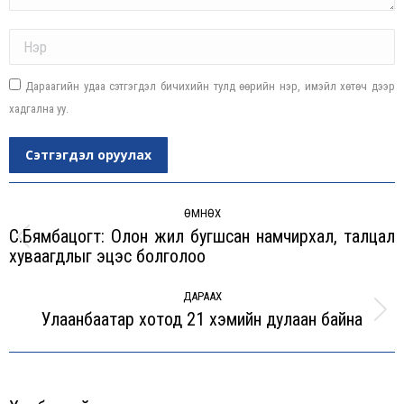
Name *
Дараагийн удаа сэтгэгдэл бичихийн тулд өөрийн нэр, имэйл хөтөч дээр
хадгална уу.
Сэтгэгдэл оруулах
Post
navigation
ӨМНӨХ
С.Бямбацогт: Олон жил бугшсан намчирхал, талцал
Previous
хуваагдлыг эцэс болголоо
post:
ДАРААХ
Улаанбаатар хотод 21 хэмийн дулаан байна
Next
post: