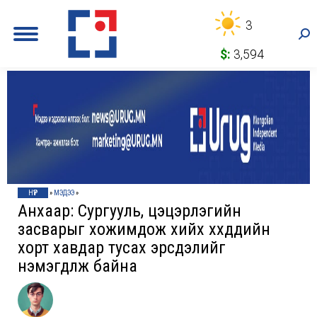
3
Sea
$:
3,594
НҮҮР
»
МЭДЭЭ
»
Анхаар: Сургууль, цэцэрлэгийн
засварыг хожимдож хийх хүүхдүүдийн
хорт хавдар тусах эрсдэлийг
нэмэгдүүлж байна