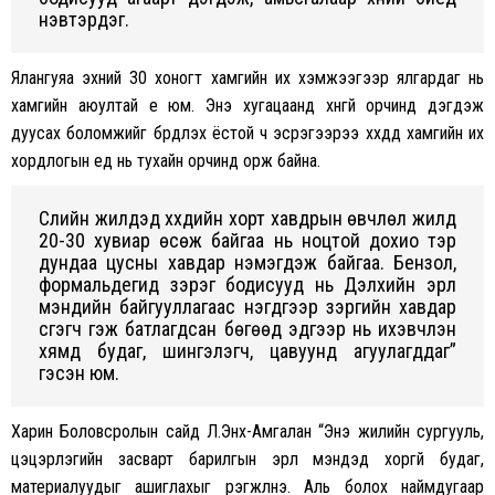
нэвтэрдэг.
Ялангуяа эхний 30 хоногт хамгийн их хэмжээгээр ялгардаг нь
хамгийн аюултай үе юм. Энэ хугацаанд хүнгүй орчинд дэгдэж
дуусах боломжийг бүрдүүлэх ёстой ч эсрэгээрээ хүүхдүүд хамгийн их
хордлогын үед нь тухайн орчинд орж байна.
Сүүлийн жилүүдэд хүүхдийн хорт хавдрын өвчлөл жилд
20-30 хувиар өсөж байгаа нь ноцтой дохио тэр
дундаа цусны хавдар нэмэгдэж байгаа. Бензол,
формальдегид зэрэг бодисууд нь Дэлхийн эрүүл
мэндийн байгууллагаас нэгдүгээр зэргийн хавдар
үүсгэгч гэж батлагдсан бөгөөд эдгээр нь ихэвчлэн
хямд будаг, шингэлэгч, цавуунд агуулагддаг”
гэсэн юм.
Харин Боловсролын сайд Л.Энх-Амгалан “Энэ жилийн сургууль,
цэцэрлэгийн засварт барилгын эрүүл мэндэд хоргүй будаг,
материалуудыг ашиглахыг үүрэгжүүлнэ. Аль болох наймдугаар