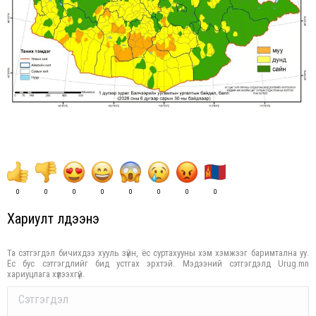
0
0
0
0
0
0
0
0
Хариулт үлдээнэ үү
Та сэтгэгдэл бичихдээ хууль зүйн, ёс суртахууны хэм хэмжээг баримтална уу.
Ёс бус сэтгэгдлийг бид устгах эрхтэй. Мэдээний сэтгэгдэлд Urug.mn
хариуцлага хүлээхгүй.
Comment