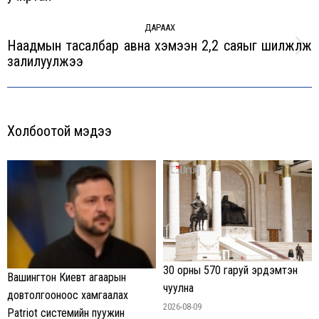
post:
ДАРААХ
Наадмын тасалбар авна хэмээн 2,2 саяыг шилжүүлж
Next
залилуулжээ
post:
Холбоотой мэдээ
30 орны 570 гаруй эрдэмтэн
Вашингтон Киевт агаарын
чуулна
довтолгооноос хамгаалах
2026-08-09
Patriot системийн пуужин