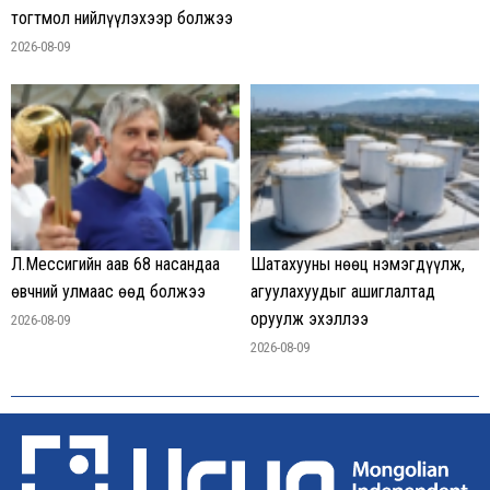
тогтмол нийлүүлэхээр болжээ
2026-08-09
Л.Мессигийн аав 68 насандаа
Шатахууны нөөц нэмэгдүүлж,
өвчний улмаас өөд болжээ
агуулахуудыг ашиглалтад
оруулж эхэллээ
2026-08-09
2026-08-09