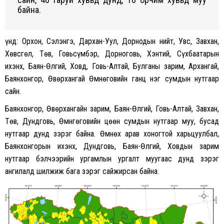
байна.
Үүнд: Орхон, Сэлэнгэ, Дархан-Уул, Дорнодын нийт, Увс, Завхан,
Хөвсгөл, Төв, Говьсүмбэр, Дорноговь, Хэнтий, Сүхбаатарын
ихэнх, Баян-Өлгий, Ховд, Говь-Алтай, Булганы зарим, Архангай,
Баянхонгор, Өвөрхангай Өмнөговийн ганц нэг сумдын нутгаар
сайн.
Баянхонгор, Өвөрхангайн зарим, Баян-Өлгий, Говь-Алтай, Завхан,
Төв, Дундговь, Өмнгөговийн цөөн сумдын нутгаар муу, бусад
нутгаар дунд зэрэг байна. Өмнөх арав хоногтой харьцуулбал,
Баянхонгорын ихэнх, Дундговь, Баян-Өлгий, Ховдын зарим
нутгаар бэлчээрийн ургамлын ургалт муугаас дунд зэрэг
ангилалд шилжиж бага зэрэг сайжирсан байна.