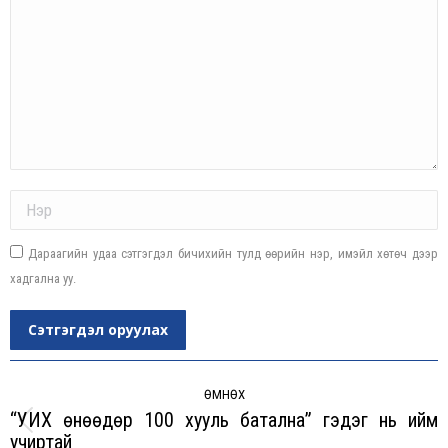
Name *
Дараагийн удаа сэтгэгдэл бичихийн тулд өөрийн нэр, имэйл хөтөч дээр
хадгална уу.
Сэтгэгдэл оруулах
Post
navigation
ӨМНӨХ
“УИХ өнөөдөр 100 хууль батална” гэдэг нь ийм
Previous
учиртай