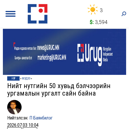
3
Sea
$:
3,594
НҮҮР
»
МЭДЭЭ
»
Нийт нутгийн 50 хувьд бэлчээрийн
ургамалын ургалт сайн байна
Нийтэлсэн:
П Баянбилэг
2026.07.03 10:04