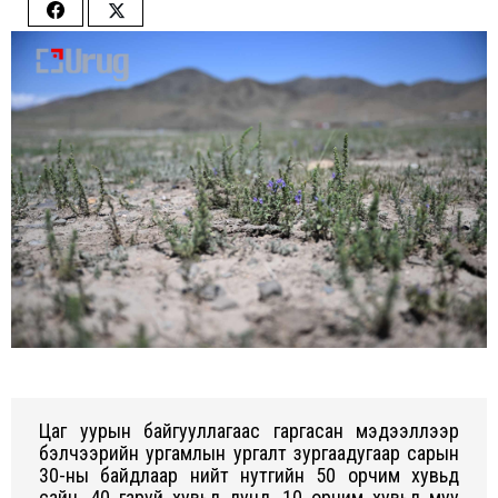
Share
Share
on
on
Facebook
Twitter
Цаг уурын байгууллагаас гаргасан мэдээллээр
бэлчээрийн ургамлын ургалт зургаадугаар сарын
30-ны байдлаар нийт нутгийн 50 орчим хувьд
сайн, 40 гаруй хувьд дунд, 10 орчим хувьд муу