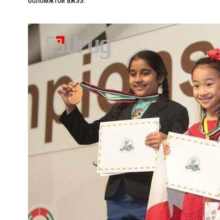
боломжтой ажээ.