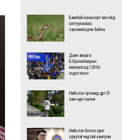
Бамбай хоншоорт могойд
хатгуулахаас
сэрэмжлүүлж байна
Даян аварга
Б.Орхонбаярын
мялаалгад 128 бөх
зодоглоно
Нийслэл орчимд өдөртөө 31
хэм хүрч хална
Нийслэл болон хөрөнгө
оруулагчидтай хамтран