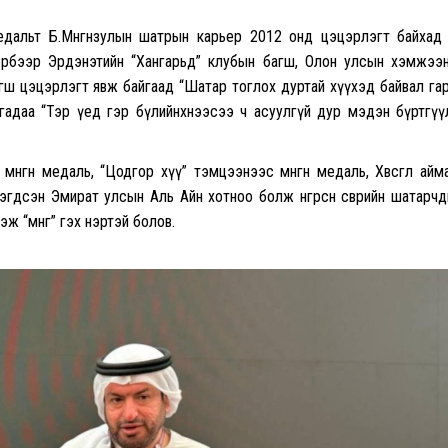
едальт Б.Мөнгөнзулын шатрын карьер 2012 онд цэцэрлэгт байхад
тэрбээр Эрдэнэтийн “Хангарьд” клубын багш, Олон улсын хэмжээ
агш цэцэрлэгт явж байгаад “Шатар тоглох дуртай хүүхэд байвал га
илцлагадаа “Тэр үед гэр бүлийнхнээсээ ч асуулгүй дур мэдэн бүртгү
нгөн медаль, “Цодгор хүү” тэмцээнээс мөнгөн медаль, Хөвсгөл айм
эгдсэн Эмират улсын Аль Айн хотноо болж өнгөрсөн өсвөрийн шатарч
 “мөнгө” гэх нэртэй болов.