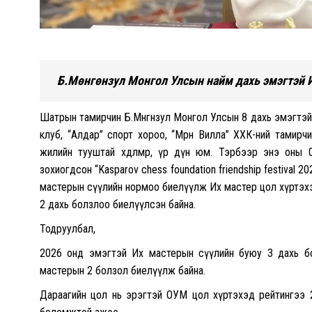
Б.Мөнгөнзул Монгол Улсын найм дахь эмэгтэй 
Шатрын тамирчин Б.Мөнгөнзул Монгол Улсын 8 дахь эмэгтэй
клуб, “Алдар” спорт хороо, “Мөрөн Вилла” ХХК-ний тамирч
жилийн тууштай хөдөлмөр, үр дүн юм. Тэрбээр энэ оны
зохиогдсон “Kasparov chess foundation friendship festival 2
мастерын сүүлийн нормоо биелүүлж Их мастер цол хүртэхэ
2 дахь болзлоо биелүүлсэн байна.
Тодруулбал,
2026 онд эмэгтэй Их мастерын сүүлийн буюу 3 дахь б
мастерын 2 болзол биелүүлж байна.
Дараагийн цол нь эрэгтэй ОУМ цол хүртэхэд рейтингээ 