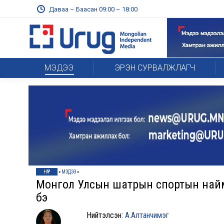
Даваа – Баасан 09:00 – 18:00
МЭДЭЭ
ЭРЭН СУРВАЛЖЛАГЧ
НҮҮР
»
МЭДЭЭ
»
Монгол Улсын шатрын спортын найм 
бэ
Нийтэлсэн:
А.Алтанчимэг