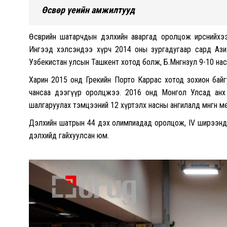
Өсвөр үеийн амжилтууд
Өсвөрийн шатарчдын дэлхийн аваргад оролцож ирснийхээ
Ингээд хэлсэндээ хүрч 2014 оны зургадугаар сард Ази т
Узбекистан улсын Ташкент хотод болж, Б.Мөнгөнзул 9-10 на
Харин 2015 онд Грекийн Порто Каррас хотод зохион байг
чансаа дээгүүр оролцжээ. 2016 онд Монгол Улсад анх 
шалгаруулах тэмцээний 12 хүртэлх насны ангилалд мөнгөн м
Дэлхийн шатрын 44 дэх олимпиадад оролцож, IV ширээнд
дэлхийд гайхуулсан юм.