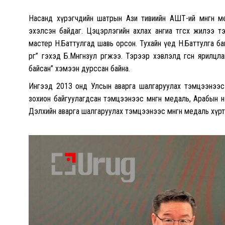
Насанд хүрэгчдийн шатрын Ази тивиийн АШТ-ий мөнгөн м
эхэлсэн байдаг. Цэцэрлэгийн ахлах ангиа төгсөх жилээ 
мастер Н.Баттулгад шавь орсон. Тухайн үед Н.Баттулга б
өргө” гэхэд Б.Мөнгөнзул өргөжээ. Тэрээр хэвлэлд өгсөн яр
байсан” хэмээн дурссан байна.
Ингээд 2013 онд Улсын аварга шалгаруулах тэмцээнээс мө
зохион байгуулагдсан тэмцээнээс мөнгөн медаль, Арабын н
Дэлхийн аварга шалгаруулах тэмцээнээс мөнгөн медаль хүртэж