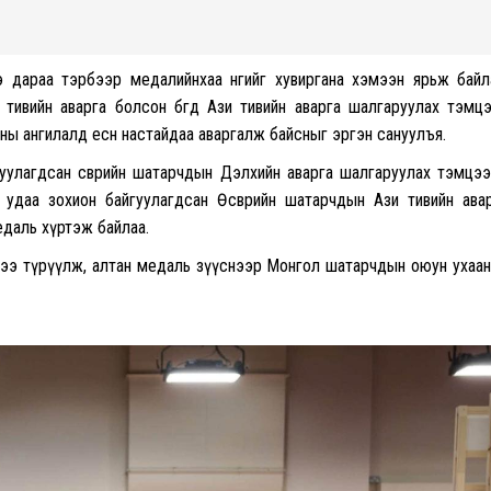
 дараа тэрбээр медалийнхаа өнгийг хувиргана хэмээн ярьж байл
ивийн аварга болсон бөгөөд Ази тивийн аварга шалгаруулах тэмц
сны ангилалд есөн настайдаа аваргалж байсныг эргэн сануулъя.
уулагдсан өсвөрийн шатарчдын Дэлхийн аварга шалгаруулах тэмцэ
удаа зохион байгуулагдсан Өсвөрийн шатарчдын Ази тивийн ава
едаль хүртэж байлаа.
ээ түрүүлж, алтан медаль зүүснээр Монгол шатарчдын оюун ухаа