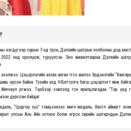
?
оны нэгдүгээр сарын 7-нд төрсөн, Дэлхийн шатрын холбооны дэд мас
 2022 онд оролцож, түрүүлсэн. Энэ амжилтаараа Дэлхийн шат
.
 эхэлжээ. Цэцэрлэгийн ахлах ангиа төгсөх жилээ Эрдэнэтийн “Хангар
авь орсон байна. Тухайн үед Н.Баттулга багш цэцэрлэгт явж байг
Мөнгөнзул өргөжээ. Тэрбээр хэвлэлд өгсөн ярилцлагадаа “Тэр үед 
мээн дурссан байдаг.
даль, “Цодгор хүү” тэмцээнээс мөнгөн медаль, Хөвсгөл аймагт зох
ират улсын Аль Айн хотноо болж өнгөрсөн өсвөрийн шатарчдын Дэлх