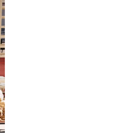
хариуцлага тооцжээ
ХААН Банк Ногоон нуур
орчмыг тохижуулж,
цэцэрлэгт хүрээлэн
байгуулна
Ховд аймагт сураггүй алга
болсон 10 настай охиныг
эрэн хайх ажиллагаа
үргэлжилж байна
Гадаад худалдааны бараа
эргэлт 19.4 тэрбум
ам.долларт хүрч, экспорт
57.5 хувиар өсжээ
ЦААШ УНШИХ