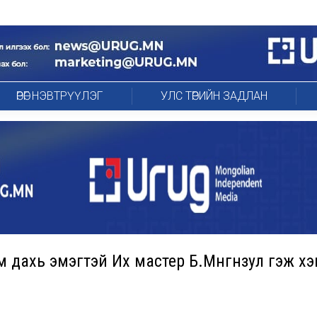
ӨРӨГ НЭВТРҮҮЛЭГ
УЛС ТӨРИЙН ЗАДЛАН
дахь эмэгтэй Их мастер Б.Мөнгөнзул гэж хэ