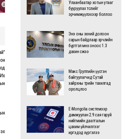
Улаанбаатар хотын утааг
бууруулах төслийг
эрчимжүүлэхээр боллоо
Энэ оны эхний долоон
сарын байдлаар зөрчлийн
бүртгэл өмнөх оноос 1.3
дахин өсжээ
ай”
лон
тод
Макс Группийн үүсгэн
 Их
байгуулагчид Сутай
рын
хайрхны төрийн тахилгад
оролцлоо
E-Mongolia системээр
сын
дамжуулан 2.9 сая гаруй
нийгмийн даатгалын
цахим үйлчилгээг
лэх
иргэдэд хүргэлээ