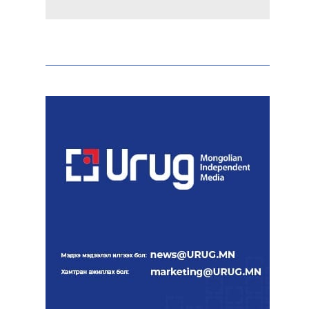
Холливудын алдартай хос
болох Том Холланд,
Зендаяа нар нууцаар
хуримаа хийжээ
Монголбанк 7 дугаар
сард 1,439.2 кг үнэт
металл худалдан авлаа
Нийгмийн даатгалын
сангийн хөрөнгө 7.6 тэрбум
төгрөгөөр арвижлаа
Киев ОХУ-Украины хилээс
2000 гаруй км зайд
байрлах Wildberries-н