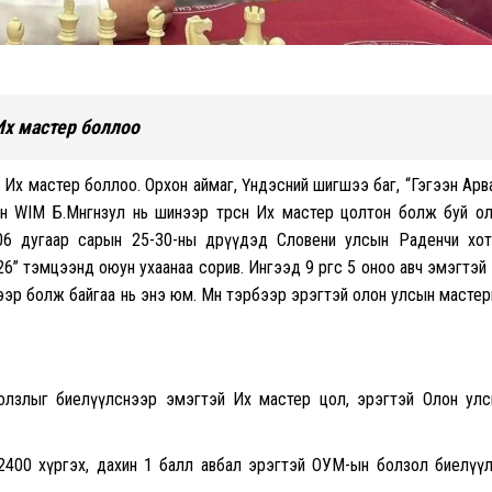
Их мастер боллоо
 Их мастер боллоо. Орхон аймаг, Үндэсний шигшээ баг, “Гэгээн Арв
ин WIM Б.Мөнгөнзул нь шинээр төрсөн Их мастер цолтон болж буй о
 06 дугаар сарын 25-30-ны өдрүүдэд Словени улсын Раденчи хо
026” тэмцээнд оюун ухаанаа сорив. Ингээд 9 өргөөс 5 оноо авч эмэгтэй
эр болж байгаа нь энэ юм. Мөн тэрбээр эрэгтэй олон улсын масте
олзлыг биелүүлснээр эмэгтэй Их мастер цол, эрэгтэй Олон ул
2400 хүргэх, дахин 1 балл авбал эрэгтэй ОУМ-ын болзол биелүү