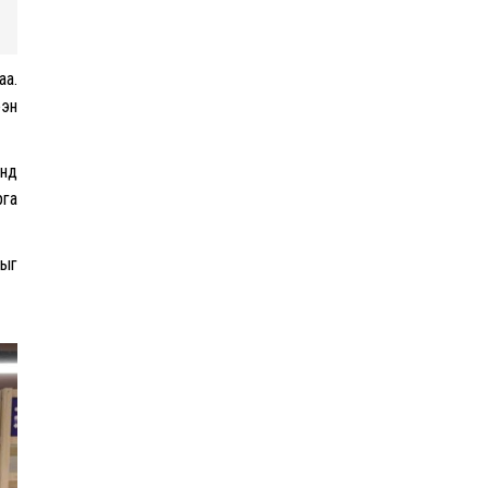
Шатахууны нийлүүлэлт
эрчимжиж, түгээлтийн
хүчин чадлыг нэмэгдүүлж
байна
аа.
ээн
“Сүхбаатар дүүрэгт
үйлдвэрлэв- 2026”
энд
үзэсгэлэн үргэлжилж
рга
байна
ныг
Т.Ганболд: Ерөнхийлөгчийн
сонгуульд нэр дэвших
боломж бүрдвэл өрсөлдөнө
Цахим орчинд тархсан
бичлэгийн дараа
автобусны жолоочид