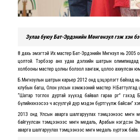
Зулаа буюу Бат-Эрдэнийн Мөнгөнзул гэж хэн бэ
8 дахь эмэгтэй Их мастер Бат-Эрдэнийн Мөнгөнзул нь 2005 
цолтой. Тэрбээр анх удаа дэлхийн шатрын олимпиадад
холбооны мастер цолны болзол хангаж, цолоо ахиулсан юм
Б.Мөнгөнзулын шатрын карьер 2012 онд цэцэрлэгт байхад нь
клубын багш, Олон улсын хэмжээний мастер Н.Баттулгад ш
“Шатар тоглох дуртай хүүхэд байвал гараа өргө” гэхэд Б.
бүлийнхнээсээ ч асуулгүй дур мэдэн бүртгүүлж байсан” хэ
2013 онд Улсын аварга шалгаруулах тэмцээнээс мөнгөн ме
байгуулсан тэмцээнээс мөнгөн медаль, Арабын нэгдсэн Эм
аварга шалгаруулах тэмцээнээс мөнгөн медаль хүртэж байв.