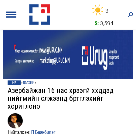
3
Sea
$:
3,594
НҮҮР
»
ДЭЛХИЙ
»
Азербайжан 16 нас хүрээгүй хүүхдүүдэд
нийгмийн сүлжээнд бүртгүүлэхийг
хориглоно
Нийтэлсэн:
П Баянбилэг