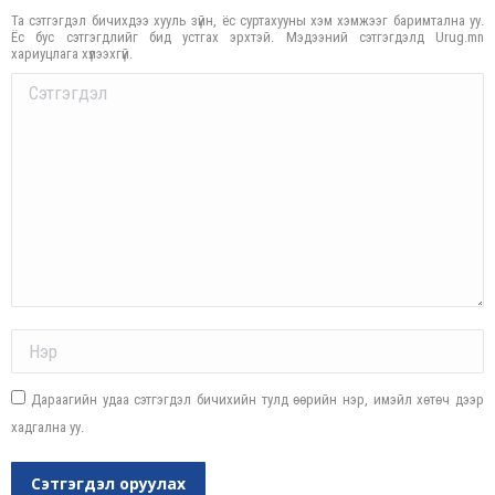
Та сэтгэгдэл бичихдээ хууль зүйн, ёс суртахууны хэм хэмжээг баримтална уу.
Ёс бус сэтгэгдлийг бид устгах эрхтэй. Мэдээний сэтгэгдэлд Urug.mn
хариуцлага хүлээхгүй.
Comment
Name *
Дараагийн удаа сэтгэгдэл бичихийн тулд өөрийн нэр, имэйл хөтөч дээр
хадгална уу.
Сэтгэгдэл оруулах