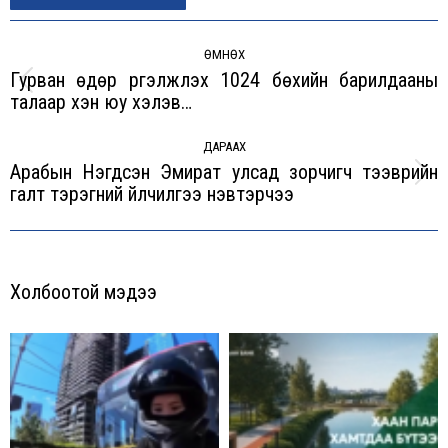
Post
navigation
ӨМНӨХ
Гурван өдөр үргэлжлэх 1024 бөхийн барилдааны
Previous
талаар хэн юу хэлэв…
post:
ДАРААХ
Арабын Нэгдсэн Эмират улсад зорчигч тээврийн
Next
галт тэрэгний үйлчилгээ нэвтэрчээ
post:
Холбоотой мэдээ