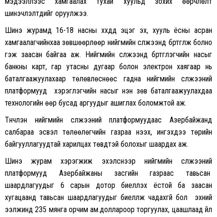
мэдээллээс хамгаалах тухай хуульд зохих өөрчлөлт
шинэчлэлтүүдийг оруулжээ.
Шинэ журамд 16-18 насны хүүхдүүд эцэг эх, хууль ёсны асран
хамгаалагчийнхаа зөвшөөрлөөр нийгмийн сүлжээнд бүртгүүлж болно
гэж заасан байгаа аж. Нийгмийн сүлжээнд бүртгүүлэгчийн насыг
банкны карт, гар утасны дугаар болон электрон хаягаар нь
баталгаажуулахаар төлөвлөснөөс гадна нийгмийн сүлжээний
платформууд хэрэглэгчийн насыг үнэн зөв баталгаажуулахдаа
технологийн өөр бусад аргуудыг ашиглах боломжтой аж.
Түүнчлэн нийгмийн сүлжээний платформуудаас Азербайжанд
салбараа эсвэл төлөөлөгчийн газраа нээх, ингэхдээ төрийн
байгууллагуудтай харилцах төвүүдтэй болохыг шаардах аж.
Шинэ журам хэрэгжиж эхэлснээр нийгмийн сүлжээний
платформууд Азербайжаны засгийн газраас тавьсан
шаардлагуудыг 6 сарын дотор биелүүлэх ёстой ба заасан
хугацаанд тавьсан шаардлагуудыг биелүүлж чадахгүй бол эхний
ээлжинд 235 мянга орчим ам.доллароор торгуулах, цаашлаад үйл