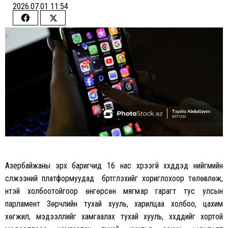
2026.07.01 11:54
Share
Share
on
on
Facebook
Twitter
Азербайжаны эрх баригчид 16 нас хүрээгүй хүүхдүүдэд нийгмийн
сүлжээний платформуудад бүртгүүлэхийг хориглохоор төлөвлөж,
үүнтэй холбоотойгоор өнгөрсөн мягмар гарагт тус улсын
парламент Зөрчлийн тухай хууль, харилцаа холбоо, цахим
хөгжил, мэдээллийг хамгаалах тухай хууль, хүүхдүүдийг хортой