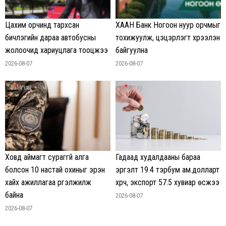
Цахим орчинд тархсан
ХААН Банк Ногоон нуур орчмыг
бичлэгийн дараа автобусны
тохижуулж, цэцэрлэгт хүрээлэн
жолоочид хариуцлага тооцжээ
байгуулна
2026-08-07
2026-08-07
Гадаад худалдааны бараа
Ховд аймагт сураггүй алга
эргэлт 19.4 тэрбум ам.долларт
болсон 10 настай охиныг эрэн
хүрч, экспорт 57.5 хувиар өсжээ
хайх ажиллагаа үргэлжилж
байна
2026-08-07
2026-08-07