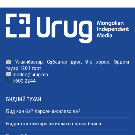
Улаанбаатар, Сүхбаатар дүүрэг, 8-р хороо, Эрдэм
тауэр 1201 тоот
medee@urug.mn
7600 2244
БИДНИЙ ТУХАЙ
Бид хэн бэ? Хэрхэн ажиллах вэ?
Бидэнтэй хамтарч ажиллахыг урьж байна