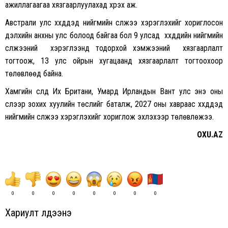
ажиллагаагаа хязгаарлуулахад хүрэх аж.
Австрали улс хүүхдүүдэд нийгмийн сүлжээ хэрэглэхийг хориглосон
дэлхийн анхны улс болоод байгаа бол 9 улсад хүүхдүүдийн нийгмийн
сүлжээний хэрэглээнд тодорхой хэмжээний хязгаарлалт
тогтоож, 13 улс ойрын хугацаанд хязгаарлалт тогтоохоор
төлөвлөөд байна.
Хамгийн сүүлд Их Британи, Умард Ирландын Вант улс энэ оны
сүүлээр зохих хуулийн төслийг баталж, 2027 оны хавраас хүүхдүүдэд
нийгмийн сүлжээ хэрэглэхийг хориглож эхлэхээр төлөвлөжээ.
OXU.AZ
0
0
0
0
0
0
0
0
Хариулт үлдээнэ үү