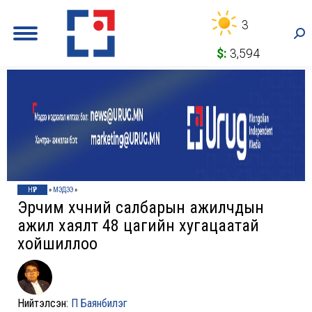
3
Sea
$:
3,594
НҮҮР
»
МЭДЭЭ
»
Эрчим хүчний салбарын ажилчдын
ажил хаялт 48 цагийн хугацаатай
хойшиллоо
Нийтэлсэн:
П Баянбилэг