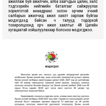
ажиллаж буй ажилчин, алба хаагчдын цалин, хөлс
тэдгээрийн нийгмийн баталгааг сайжруулах
зорилготой өнөөдрөөс эхлэн эрчим хүчний
салбарын ажилчид ажил хаялт зарлаж буйгаа
мэдэгдээд байсан ч талууд тодорхой
тохиролцоонд хүрч ажил хаялтыг 48 Цагийн
хугацаатай хойшлуулахаар болсноо мэдэгджээ.