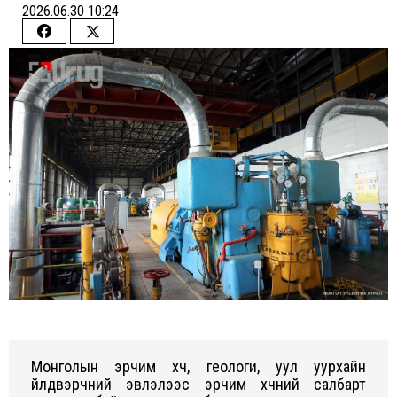
2026.06.30 10:24
Share
Share
on
on
Facebook
Twitter
Монголын эрчим хүч, геологи, уул уурхайн
үйлдвэрчний эвлэлээс эрчим хүчний салбарт