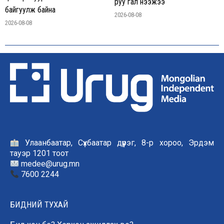
руу гал нээжээ
байгуулж байна
2026-08-08
2026-08-08
Улаанбаатар, Сүхбаатар дүүрэг, 8-р хороо, Эрдэм
тауэр 1201 тоот
medee@urug.mn
7600 2244
БИДНИЙ ТУХАЙ