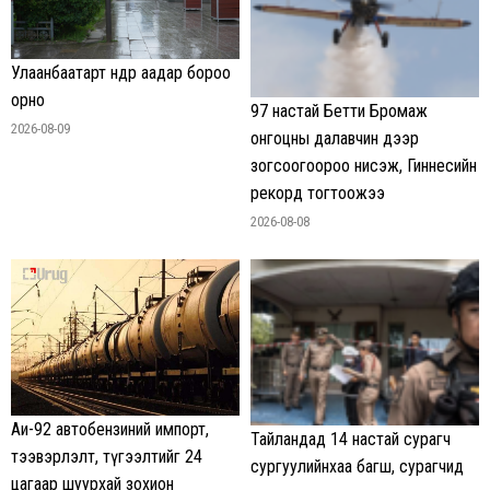
Улаанбаатарт өнөөдөр аадар бороо
орно
97 настай Бетти Бромаж
2026-08-09
онгоцны далавчин дээр
зогсоогоороо нисэж, Гиннесийн
рекорд тогтоожээ
2026-08-08
Аи-92 автобензиний импорт,
Тайландад 14 настай сурагч
тээвэрлэлт, түгээлтийг 24
сургуулийнхаа багш, сурагчид
цагаар шуурхай зохион