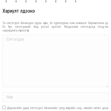
0
0
0
0
0
0
0
0
Хариулт үлдээнэ үү
Та сэтгэгдэл бичихдээ хууль зүйн, ёс суртахууны хэм хэмжээг баримтална уу.
Ёс бус сэтгэгдлийг бид устгах эрхтэй. Мэдээний сэтгэгдэлд Urug.mn
хариуцлага хүлээхгүй.
Comment
Name *
Дараагийн удаа сэтгэгдэл бичихийн тулд өөрийн нэр, имэйл хөтөч дээр