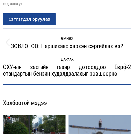
хадгална уу.
Сэтгэгдэл оруулах
Post
navigation
ӨМНӨХ
ЗӨВЛӨГӨӨ: Наршихаас хэрхэн сэргийлэх вэ?
Previous
post:
ДАРААХ
ОХУ-ын засгийн газар дотооддоо Евро-2
Next
стандартын бензин худалдаалахыг зөвшөөрнө
post:
Холбоотой мэдээ