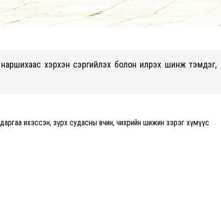
л наршихаас хэрхэн сэргийлэх болон илрэх шинж тэмдэг,
 ядаргаа ихэссэн, зүрх судасны өвчин, чихрийн шижин зэрэг хүмүүс