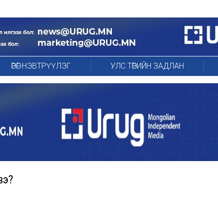
ӨРӨГ НЭВТРҮҮЛЭГ
УЛС ТӨРИЙН ЗАДЛАН
вэ?