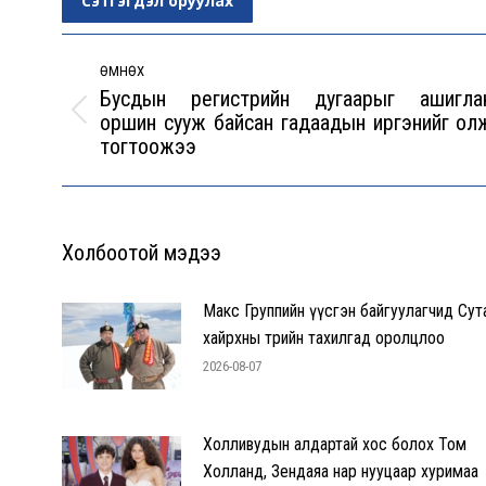
Сэтгэгдэл оруулах
Post
navigation
ӨМНӨХ
Бусдын регистрийн дугаарыг ашигла
оршин сууж байсан гадаадын иргэнийг ол
Previous
тогтоожээ
post:
Холбоотой мэдээ
Макс Группийн үүсгэн байгуулагчид Сут
хайрхны төрийн тахилгад оролцлоо
2026-08-07
Холливудын алдартай хос болох Том
Холланд, Зендаяа нар нууцаар хуримаа