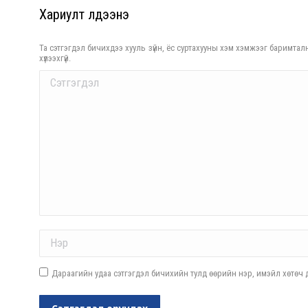
Хариулт үлдээнэ үү
Та сэтгэгдэл бичихдээ хууль зүйн, ёс суртахууны хэм хэмжээг баримталн
хүлээхгүй.
Comment
Name *
Дараагийн удаа сэтгэгдэл бичихийн тулд өөрийн нэр, имэйл хөтөч д