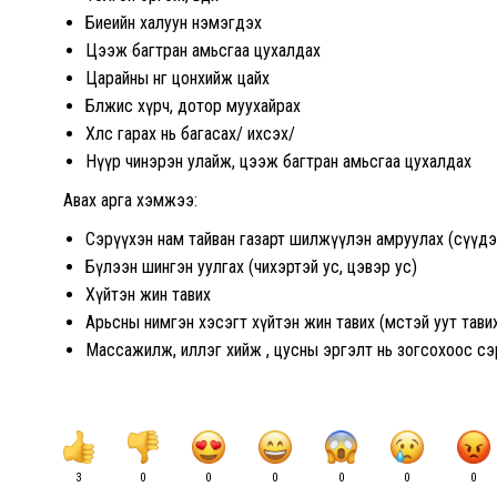
Биеийн халуун нэмэгдэх
Цээж багтран амьсгаа цухалдах
Царайны өнгө цонхийж цайх
Бөөлжис хүрч, дотор муухайрах
Хөлс гарах нь багасах/ ихсэх/
Нүүр чинэрэн улайж, цээж багтран амьсгаа цухалдах
Авах арга хэмжээ:
Сэрүүхэн нам тайван газарт шилжүүлэн амруулах (сүүдэрт,
Бүлээн шингэн уулгах (чихэртэй ус, цэвэр ус)
Хүйтэн жин тавих
Арьсны нимгэн хэсэгт хүйтэн жин тавих (мөстэй уут тави
Массажилж, иллэг хийж , цусны эргэлт нь зогсохоос сэ
3
0
0
0
0
0
0