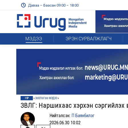
Даваа – Баасан 09:00 – 18:00
МЭДЭЭ
ЭРЭН СУРВАЛЖЛАГЧ
НҮҮР
»
ЗӨВЛӨГӨӨ МЭДЭЭ
»
ЗӨВЛӨГӨӨ: Наршихаас хэрхэн сэргийлэх 
Нийтэлсэн:
П Баянбилэг
2026.06.30 10:02