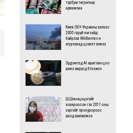
тэрбум төгрөгөөр
арвижлаа
Киев ОХУ-Украины хилээс
2000 гаруй км зайд
байрлах Wildberries-н
агуулахад цохилт үзүүлжээ
Эрдэмтэд AI ашиглан цоо
шинэ вирусүүд бүтээжээ
Ш.Шинэцэцэгийг
хохироосон гэх 2011 оны
хэргийг прокуророос
шүүхэд шилжүүлжээ