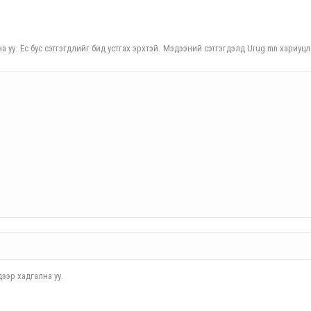
а уу. Ёс бус сэтгэгдлийг бид устгах эрхтэй. Мэдээний сэтгэгдэлд Urug.mn хариуцл
ээр хадгална уу.