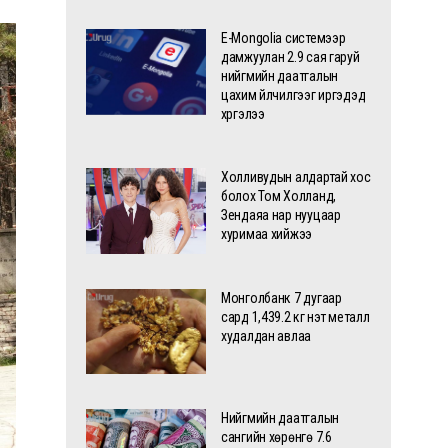
E-Mongolia системээр
дамжуулан 2.9 сая гаруй
нийгмийн даатгалын
цахим үйлчилгээг иргэдэд
хүргэлээ
Холливудын алдартай хос
болох Том Холланд,
Зендаяа нар нууцаар
хуримаа хийжээ
Монголбанк 7 дугаар
сард 1,439.2 кг үнэт металл
худалдан авлаа
Нийгмийн даатгалын
сангийн хөрөнгө 7.6