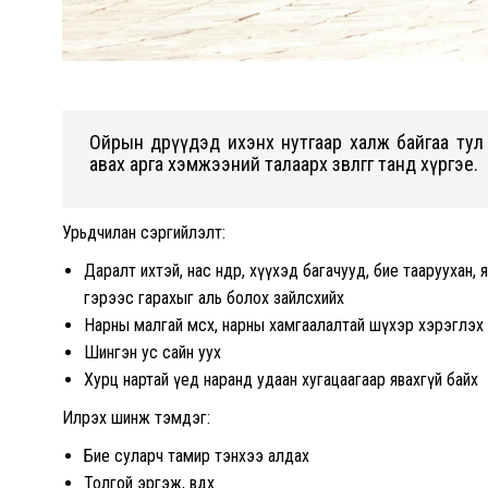
Ойрын өдрүүдэд ихэнх нутгаар халж байгаа ту
авах арга хэмжээний талаарх зөвлөгөөг танд хүргэе.
Урьдчилан сэргийлэлт:
Даралт ихтэй, нас өндөр, хүүхэд багачууд, бие тааруухан,
гэрээс гарахыг аль болох зайлсхийх
Нарны малгай өмсөх, нарны хамгаалалтай шүхэр хэрэглэх
Шингэн ус сайн уух
Хурц нартай үед наранд удаан хугацаагаар явахгүй байх
Илрэх шинж тэмдэг:
Бие суларч тамир тэнхээ алдах
Толгой эргэж, өвдөх