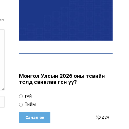
Цахим орчинд тархсан
ага
бичлэгийн дараа
автобусны жолоочид
хариуцлага тооцжээ
ХААН Банк Ногоон нуур
орчмыг тохижуулж,
цэцэрлэгт хүрээлэн
байгуулна
Монгол Улсын 2026 оны төсвийн
төсөлд саналаа өгсөн үү?
Ховд аймагт сураггүй алга
болсон 10 настай охиныг
Үгүй
эрэн хайх ажиллагаа
үргэлжилж байна
Тийм
Үр дүн
Гадаад худалдааны бараа
эргэлт 19.4 тэрбум