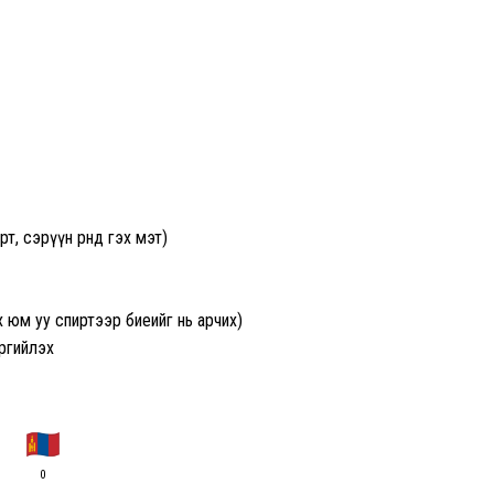
 сэрүүн өрөөнд гэх мэт)
х юм уу спиртээр биеийг нь арчих)
ргийлэх
0