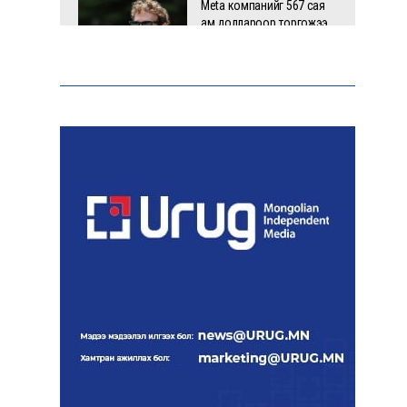
Meta компанийг 567 сая
ам.доллароор торгожээ
Шатахууны нийлүүлэлт
эрчимжиж, түгээлтийн хүчин
чадлыг нэмэгдүүлж байна
“Сүхбаатар дүүрэгт
үйлдвэрлэв- 2026”
үзэсгэлэн үргэлжилж байна
Т.Ганболд:
Ерөнхийлөгчийн
сонгуульд нэр дэвших
боломж бүрдвэл
өрсөлдөнө