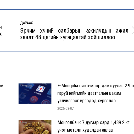
ДАРААХ
н
Эрчим хүчний салбарын ажилчдын ажил
ж
Next
хаялт 48 цагийн хугацаатай хойшиллоо
post:
ай
E-Mongolia системээр дамжуулан 2.9 с
гаруй нийгмийн даатгалын цахим
үйлчилгээг иргэдэд хүргэлээ
2026-08-07
Монголбанк 7 дугаар сард 1,439.2 кг
үнэт металл худалдан авлаа