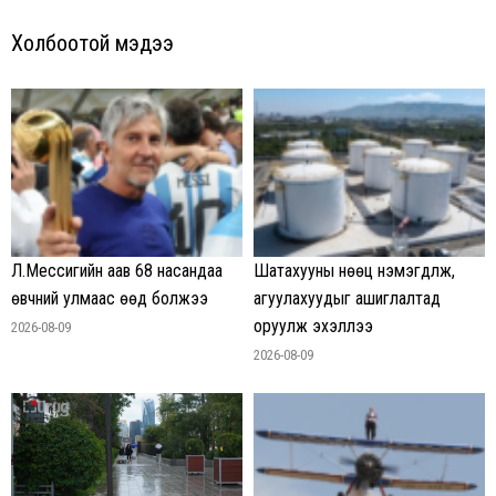
Холбоотой мэдээ
Л.Мессигийн аав 68 насандаа
Шатахууны нөөц нэмэгдүүлж,
өвчний улмаас өөд болжээ
агуулахуудыг ашиглалтад
оруулж эхэллээ
2026-08-09
2026-08-09