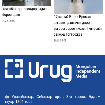
Улаанбаатарт өнөөдөр аадар
бороо орно
97 настай Бетти Бромаж
2026-08-09
онгоцны далавчин дээр
зогсоогоороо нисэж, Гиннесийн
рекорд тогтоожээ
2026-08-08
Улаанбаатар, Сүхбаатар дүүрэг, 8-р хороо, Эрдэм
тауэр 1201 тоот