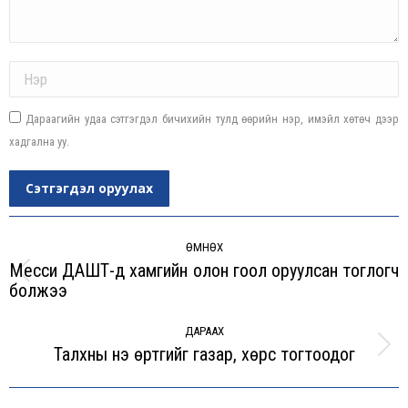
Name *
Дараагийн удаа сэтгэгдэл бичихийн тулд өөрийн нэр, имэйл хөтөч дээр
хадгална уу.
Сэтгэгдэл оруулах
Post
navigation
ӨМНӨХ
Месси ДАШТ-д хамгийн олон гоол оруулсан тоглогч
Previous
болжээ
post:
ДАРААХ
Талхны үнэ өртгийг газар, хөрс тогтоодог
Next
post: