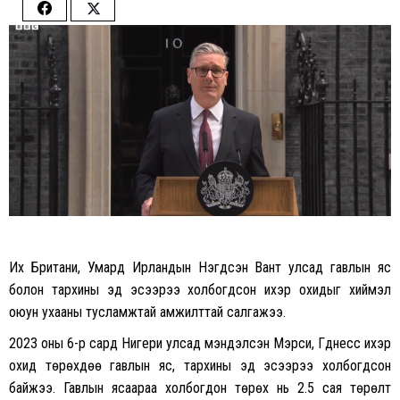
Share
Share
on
on
Facebook
Twitter
Их Британи, Умард Ирландын Нэгдсэн Вант улсад гавлын яс
болон тархины эд эсээрээ холбогдсон ихэр охидыг хиймэл
оюун ухааны тусламжтай амжилттай салгажээ.
2023 оны 6-р сард Нигери улсад мэндэлсэн Мэрси, Гүүднесс ихэр
охид төрөхдөө гавлын яс, тархины эд эсээрээ холбогдсон
байжээ. Гавлын ясаараа холбогдон төрөх нь 2.5 сая төрөлт