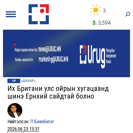
3
Sea
$:
3,594
НҮҮР
»
ДЭЛХИЙ
»
Их Британи улс ойрын хугацаанд
шинэ Ерөнхий сайдтай болно
Нийтэлсэн:
П Баянбилэг
2026.06.23 15:31