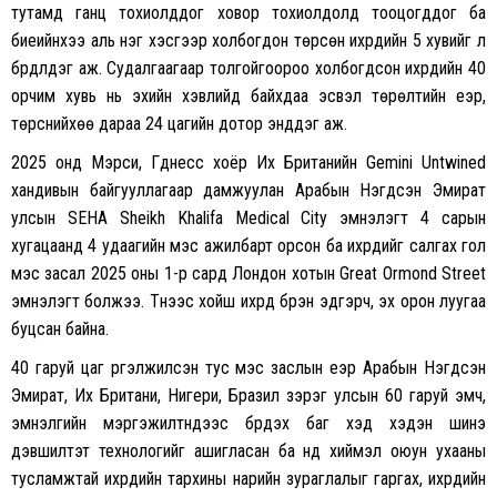
тутамд ганц тохиолддог ховор тохиолдолд тооцогддог ба
биеийнхээ аль нэг хэсгээр холбогдон төрсөн ихрүүдийн 5 хувийг л
бүрдүүлдэг аж. Судалгаагаар толгойгоороо холбогдсон ихрүүдийн 40
орчим хувь нь эхийн хэвлийд байхдаа эсвэл төрөлтийн үеэр,
төрснийхөө дараа 24 цагийн дотор энддэг аж.
2025 онд Мэрси, Гүүднесс хоёр Их Британийн Gemini Untwined
хандивын байгууллагаар дамжуулан Арабын Нэгдсэн Эмират
улсын SEHA Sheikh Khalifa Medical City эмнэлэгт 4 сарын
хугацаанд 4 удаагийн мэс ажилбарт орсон ба ихрүүдийг салгах гол
мэс засал 2025 оны 1-р сард Лондон хотын Great Ormond Street
эмнэлэгт болжээ. Түүнээс хойш ихрүүд бүрэн эдгэрч, эх орон луугаа
буцсан байна.
40 гаруй цаг үргэлжилсэн тус мэс заслын үеэр Арабын Нэгдсэн
Эмират, Их Британи, Нигери, Бразил зэрэг улсын 60 гаруй эмч,
эмнэлгийн мэргэжилтнүүдээс бүрдэх баг хэд хэдэн шинэ
дэвшилтэт технологийг ашигласан ба үүнд хиймэл оюун ухааны
тусламжтай ихрүүдийн тархины нарийн зураглалыг гаргах, ихрүүдийн