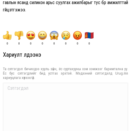
гавлын ясанд силикон арьс суулгах ажилбарыг тус бүр амжилттай
гүйцэтгэжээ.
0
0
0
0
0
0
0
0
Хариулт үлдээнэ үү
Та сэтгэгдэл бичихдээ хууль зүйн, ёс суртахууны хэм хэмжээг баримтална уу.
Ёс бус сэтгэгдлийг бид устгах эрхтэй. Мэдээний сэтгэгдэлд Urug.mn
хариуцлага хүлээхгүй.
Comment