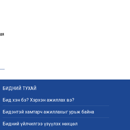
орчмыг тохижуулж,
цэцэрлэгт хүрээлэн
байгуулна
Ховд аймагт сураггүй алга
ая
болсон 10 настай охиныг
эрэн хайх ажиллагаа
үргэлжилж байна
Гадаад худалдааны бараа
эргэлт 19.4 тэрбум
ам.долларт хүрч, экспорт
57.5 хувиар өсжээ
БИДНИЙ ТУХАЙ
Бид хэн бэ? Хэрхэн ажиллах вэ?
Ихэнх нутгаар халж, зарим
Бидэнтэй хамтарч ажиллахыг урьж байна
бүсэд аадар бороо орно
Бидний үйлчилгээ үзүүлэх нөхцөл