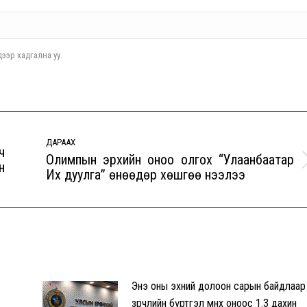
ээр хадгална уу.
ДАРААХ
ч
Олимпын эрхийн оноо олгох “Улаанбаатар
н
Next
Их дуулга” өнөөдөр хөшгөө нээлээ
post:
Энэ оны эхний долоон сарын байдлаар
зөрчлийн бүртгэл өмнөх оноос 1.3 дахин