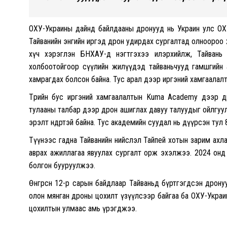
ОХУ-Украины дайнд байлдааны дронууд нь Украин улс ОХУ
Тайванийн энгийн иргэд дрон удирдах сургалтад олноороо
хүч хэрэглэн БНХАУ-д нэгтгэхээ илэрхийлж, Тайвань
холбоотойгоор сүүлийн жилүүдэд тайваньчууд гамшгийн 
хамрагдах болсон байна. Тус арал дээр иргэний хамгаалал
Төрийн бус иргэний хамгаалалтын Kuma Academy дээр д
тулааны талбар дээр дрон ашиглах давуу талуудыг ойлгу
эрэлт өндөртэй байна. Тус академийн суудал нь дүүрсэн тул 
Түүнээс гадна Тайванийн нийслэл Тайпей хотын зарим ахл
аврах ажиллагаа явуулах сургалт орж эхэлжээ. 2024 онд
болгон бууруулжээ.
Өнгөрсөн 12-р сарын байдлаар Тайваньд бүртгэгдсэн дрону
олон мянган дроны цохилт үзүүлсээр байгаа ба ОХУ-Укра
цохилтын улмаас амь үрэгджээ.