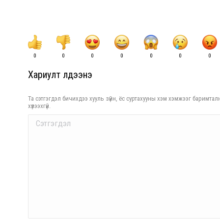
0
0
0
0
0
0
0
Хариулт үлдээнэ үү
Та сэтгэгдэл бичихдээ хууль зүйн, ёс суртахууны хэм хэмжээг баримталн
хүлээхгүй.
Comment