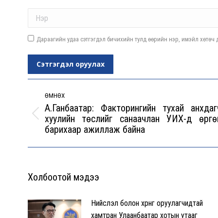
Name *
Дараагийн удаа сэтгэгдэл бичихийн тулд өөрийн нэр, имэйл хөтөч д
Сэтгэгдэл оруулах
Post
navigation
ӨМНӨХ
А.Ганбаатар: Факторингийн тухай анхдаг
хуулийн төслийг санаачлан УИХ-д өргө
Previous
барихаар ажиллаж байна
post:
Холбоотой мэдээ
Нийслэл болон хөрөнгө оруулагчидтай
хамтран Улаанбаатар хотын утааг