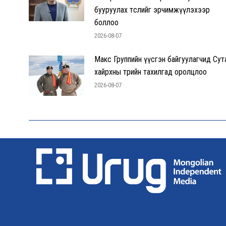
бууруулах төслийг эрчимжүүлэхээр
боллоо
2026-08-07
Макс Группийн үүсгэн байгуулагчид Сут
хайрхны төрийн тахилгад оролцлоо
2026-08-07