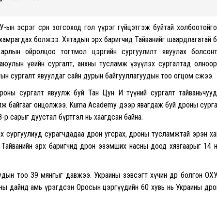
-ын эсрэг сөрөн зогсоход гол үүрэг гүйцэтгэж буйтай холбоотойг
 хамрагдах болжээ. Хятадын эрх баригчид Тайванийг шаардлагатай 
 арлын ойролцоо тогтмол цэргийн сургуулилт явуулах болсон
аюулын үеийн сургалт, анхны тусламж үзүүлэх сургалтад олноо
тын сургалт явуулдаг сайн дурын байгууллагуудын тоо огцом өсжээ.
роны сургалт явуулж буй Тан Цун И түүний сургалт тайваньчуу
улж байгааг онцолжээ. Kuma Academy дээр явагдаж буй дроны сург
8-р сарыг дуустал бүртгэл нь хаагдсан байна.
ах сургуулиуд сурагчдадаа дрон угсрах, дроны тусламжтай эрэн ха
 Тайванийн эрх баригчид дрон эзэмших насны доод хязгаарыг 14 
удын тоо 39 мянгыг давжээ. Украины зэвсэгт хүчин өдөр болгон ОХ
ины дайнд амь үрэгдсэн Оросын цэргүүдийн 60 хувь нь Украины др