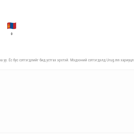
0
а уу. Ёс бус сэтгэгдлийг бид устгах эрхтэй. Мэдээний сэтгэгдэлд Urug.mn хариуцл