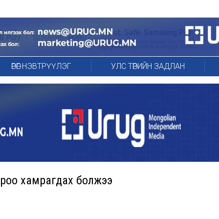
ӨРӨГ НЭВТРҮҮЛЭГ
УЛС ТӨРИЙН ЗАДЛАН
ороо хамрагдах болжээ