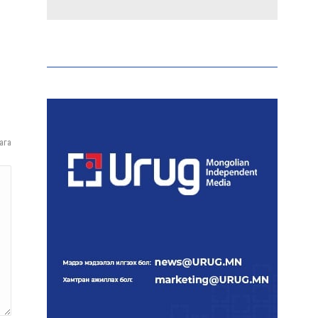
Эрдэмтэд AI ашиглан цоо
шинэ вирусүүд бүтээжээ
Ш.Шинэцэцэгийг
хохироосон гэх 2011 оны
хэргийг прокуророос
ага
шүүхэд шилжүүлжээ
Meta компанийг 567 сая
ам.доллароор торгожээ
Шатахууны нийлүүлэлт
эрчимжиж, түгээлтийн
хүчин чадлыг нэмэгдүүлж