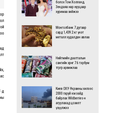
болох Том Холланд,
Зендаяа нар нууцаар
хуримаа хийжээ
оор
бол
той
Монголбанк 7 дугаар
сард 1,439.2 кг үнэт
роо
металл худалдан авлаа
дад
алт
Нийгмийн даатгалын
сангийн хөрөнгө 7.6 тэрбум
төгрөгөөр арвижлаа
йх,
нас
Киев ОХУ-Украины хилээс
У-д
2000 гаруй км зайд
оны
байрлах Wildberries-н
агуулахад цохилт
үзүүлжээ