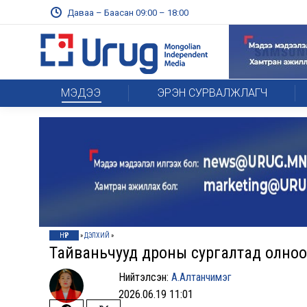
Даваа – Баасан 09:00 – 18:00
МЭДЭЭ
ЭРЭН СУРВАЛЖЛАГЧ
НҮҮР
»
ДЭЛХИЙ
»
Тайваньчууд дроны сургалтад олно
Нийтэлсэн:
А.Алтанчимэг
2026.06.19 11:01