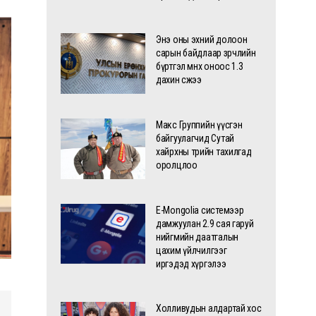
Энэ оны эхний долоон
сарын байдлаар зөрчлийн
бүртгэл өмнөх оноос 1.3
дахин өсжээ
Макс Группийн үүсгэн
байгуулагчид Сутай
хайрхны төрийн тахилгад
оролцлоо
E-Mongolia системээр
дамжуулан 2.9 сая гаруй
нийгмийн даатгалын
цахим үйлчилгээг
иргэдэд хүргэлээ
Холливудын алдартай хос