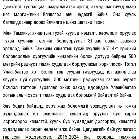
дэмжлэг туслалцаа шаардлагатай иргэд, ахмад настнууд ямар
нэг мэргэжлийн үйлчилгээ авч чадахгүй байна. Энэ хууль
батлагдсанаар асрах үйлчилгээ шинэ шатанд гарна.
Мөн Тамхины хяналтын тухай хуульд нэмэлт, өөрчлөлт оруулах
тухай хуулийн төслийг боловсруулан ЗГ-аас санал авахаар
хүргүүлээд байна. Тамхины хяналтын тухай хуулийн 6.7.14-т ерөнхий
боловсролын сургуулийн хичээлийн болон дотуур байрны 500
метрийн радиуст тамхи худалдан борлуулахыг хориглосон. Гэтэл
Улаанбаатар хот болон төв суурин газруудад үйл ажиллагаа
явуулж буй сургуулийн 500 метрийн радиусаар газрын зурагт
бүсчлэл тогтоон зураглал хийж үзэхэд үндсэндээ Улаанбаатар
хотын аль ч хэсэгт тамхи худалдах боломжгүй байдалтай байна.
Энэ бодит байдалд хэрэгжих боломжгүй зохицуулалт нь тамхи
худалдаалах үйл ажиллагааг хяналтад оруулах бус харин
эсрэгээрээ хяналтгүй, хууль бус худалдааг дэлгэрүүлж, хяналтгүй
худалдаалах сөрөг нөлөөг үзүүлж байна. Цагдаагийн байгууллагаас
гаргасан мэдээллээр, 2015-2024 оны хооронд тамхины