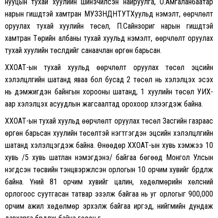
нууцын тухай хуулийн шинэчилсэн найруулга, О.Амгаланбаатар
нарын гишүүдтэй хамтран МУЗЗНДНТУТХуульд нэмэлт, өөрчлөлт
оруулах тухай хуулийн төсөл, П.Сайнзориг нарын гишүүдтэй
хамтран Төрийн албаны тухай хуульд нэмэлт, өөрчлөлт оруулах
тухай хуулийн төслүүдийг санаачлан өргөн барьсан.
ХХОАТ-ын тухай хуульд өөрчлөлт оруулах төсөл эцсийн
хэлэлцүүлгийн шатанд яваа бол бусад 2 төсөл нь хэлэлцэх эсэх
нь дэмжигдэн байнгын хорооны шатанд, 1 хуулийн төсөл УИХ-
аар хэлэлцэх асуудлын жагсаалтад орохоор хүлээгдэж байна.
ХХОАТ-ын тухай хуульд өөрчлөлт оруулах төсөл Засгийн газраас
өргөн барьсан хуулийн төсөлтэй нэгтгэгдэн эцсийн хэлэлцүүлгийн
шатанд хэлэлцэгдэж байна. Өнөөдөр ХХОАТ-ын хувь хэмжээ 10
хувь /5 хувь шатлан нэмэгдэнэ/ байгаа бөгөөд Монгол Улсын
нэгдсэн төсвийн тэнцвэржүүлсэн орлогын 10 орчим хувийг бүрдүүлж
байна. Үүний 81 орчим хувийг цалин, хөдөлмөрийн хөлсний
орлогоос суутгасан татвар эзэлж байгаа нь уг орлогыг 900,000
орчим ажил хөдөлмөр эрхэлж байгаа иргэд, нийгмийн дундаж