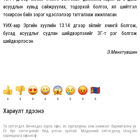
асуудлын хувьд сайжруулах, тодорхой болгох, ял шийтгэл
тохирсон байх зэрэг үндэслэлээр татгалзаж ажилласан.
УИХ-аар Эрүүгийн хуулийн 13.14 дүгээр зүйлийг хүчингүй болгож,
бусад асуудлыг судлан шийдвэрлэхийг ЗГ-т үүрэг болгож
шийдвэрлэсэн.
Э.Мөнхтүвшин
0
0
0
0
0
0
0
0
Хариулт үлдээнэ үү
Та сэтгэгдэл бичихдээ хууль зүйн, ёс суртахууны хэм хэмжээг баримтална уу.
Ёс бус сэтгэгдлийг бид устгах эрхтэй. Мэдээний сэтгэгдэлд Urug.mn
хариуцлага хүлээхгүй.