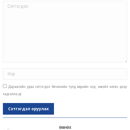
Comment
Name *
Дараагийн удаа сэтгэгдэл бичихийн тулд өөрийн нэр, имэйл хөтөч дээр
хадгална уу.
Сэтгэгдэл оруулах
Post
navigation
ӨМНӨХ