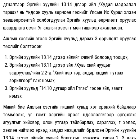
дүгнэлтээр Эрүүгийн хуулийн 13.14 дүгээр зүйл /Худал мэдээлэл
тараах/ нь Үндсэн хууль зөрчсөн гэснийг Улсын Их Хурал хүлээн
зөвшөөрсөнтэй холбогдуулан Эрүүгийн хуульд өөрчлөлт оруулах
шаардлага үүссэн. Уг ажлын хэсэгт мөн гишүүнээр ажилласан.
Ажлын хэсгийн зүгээс Эрүүгийн хуульд дараах 3 өөрчлөлт оруулах
төслийг бэлтгэсэн:
Эрүүгийн хуулийн 13.14 дүгээр зүйлийг хүчингүй болсонд тооцох,
Эрүүгийн хуулийн 13.11 дүгээр зүйл /Хувь хүний нууцыг
задруулах/-ийн 2.2-д “Хүний нэр төр, алдар хүндийг гутаах
зорилгоор” гэж нэмэх,
Эрүүгийн хуульд “14.10 дугаар зүйл.Гүтгэх” гэсэн зүйл, заалт
нэмэх.
Миний бие Ажлын хэсгийн гишүүний хувьд хэт ерөнхий байдлаар
томьёолж, уг гэмт хэргийн хүрээг үндэслэлгүйгээр өргөжүүлж
агуулгыг хийсвэр, олон утгаар тайлбарлах, хэрэглэх, үг хэлэх,
хэвлэн нийтлэх эрхэд халдах нөхцөлийг бүрдүүлсэн Эрүүгийн хуулийн
13.14 дүгээр зүйлийг хүчингүй болгохыг дэмжиж, харин 2, 3 дахь