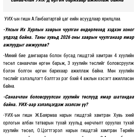
УИХ-ын гишүүн А.Ганбаатартай цаг үеийн асуудлаар ярилцлаа.
-Улсын Их Хурлын хаврын чуулган өндөрлөхөд хэдхэн хоног
үлдээд байна. Таны хувьд 2026 оны хаврын чуулганаар ямар
ажлуудыг амжуулав
?
-Миний бие дангаараа болон бусад гишүүдтэй хамтран 4 хуулийн
төсөл санаачлан өргөн барьж, 3 хуулийн төслийг боловсруулж
бэлэн болгон өргөн барихаар ажиллаж байна. Мөн хуулийн
төслийг хэлэлцүүлэгт бэлтгэх үүрэг бүхий 4 ажлын хэсэгт ажилласан
байна.
-Санаачлан боловсруулсан хуулийн төслүүд ямар шатандаа
байна. УИХ-аар хэлэлцэгдэж эхэлсэн үү
?
-УИХ-ын гишүүн Ж.Баярмаа нарын гишүүдтэй хамтран Хувь хүний
орлогын албан татварын тухай хуульд өөрчлөлт оруулах тухай
хуулийн төсөл, О.Цогтгэрэл нарын гишүүдтэй хамтран Төрийн