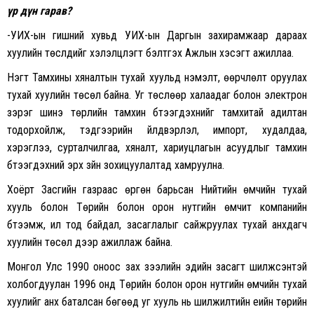
үр дүн гарав
?
-УИХ-ын гишүүний хувьд УИХ-ын Даргын захирамжаар дараах
хуулийн төслүүдийг хэлэлцүүлэгт бэлтгэх Ажлын хэсэгт ажиллаа.
Нэгт Тамхины хяналтын тухай хуульд нэмэлт, өөрчлөлт оруулах
тухай хуулийн төсөл байна. Уг төслөөр халаадаг болон электрон
зэрэг шинэ төрлийн тамхин бүтээгдэхүүнийг тамхитай адилтан
тодорхойлж, тэдгээрийн үйлдвэрлэл, импорт, худалдаа,
хэрэглээ, сурталчилгаа, хяналт, хариуцлагын асуудлыг тамхин
бүтээгдэхүүний эрх зүйн зохицуулалтад хамруулна.
Хоёрт Засгийн газраас өргөн барьсан Нийтийн өмчийн тухай
хууль болон Төрийн болон орон нутгийн өмчит компанийн
бүтээмж, ил тод байдал, засаглалыг сайжруулах тухай анхдагч
хуулийн төсөл дээр ажиллаж байна.
Монгол Улс 1990 оноос зах зээлийн эдийн засагт шилжсэнтэй
холбогдуулан 1996 онд Төрийн болон орон нутгийн өмчийн тухай
хуулийг анх баталсан бөгөөд уг хууль нь шилжилтийн үеийн төрийн