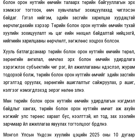
болон орон нутгийн өмчийн талаарх төрийн байгууллагын эрх
хэмжээг тогтоон, өмч хувьчлалыг зохицуулахад чиглэсэн
байдаг. Гэтэл нийгэм, эдийн засгийн харилцаа хурдацтай
өөрчлөгдөхийн хэрээр Төрийн болон орон нутгийн өмчийн тухай
хуулийн зохицуулалт нь цаг үеийн нөхцөл байдалтай нийцэхгүй,
нийгмийн харилцааны өөрчлөлт, хөгжлөөс хоцрох болсон.
Хууль батлагдсанаар төрийн болон орон нутгийн өмчийн төрөл,
хөрөнгийн ангилал, өмчлөх эрх болон өмчийн удирдлага
хэрэгжүүлэх субъектийн чиг үүрэг, үйл ажиллагааны үндэслэл, журам
тодорхой болж, төрийн болон орон нутгийн өмчийг эдийн засгийн
эргэлтэд оруулах, хөрөнгийн ашиглалтыг сайжруулах, үр ашиг,
үнэлгээг нэмэгдүүлэхэд эерэг нөлөө үзүүлнэ.
Мөн төрийн болон орон нутгийн өмчийн удирдлагын нэгдмэл
байдлыг хангах, төрийн болон орон нутгийн өмчит аж ахуйн
нэгжийг улс төрөөс хараат бус, нээлттэй, ил тод, зах зээлийн
зарчмаар үйл ажиллагаа явуулах тогтолцоог бүрдүүлнэ.
Монгол Улсын Үндсэн хуулийн цэцийн 2025 оны 10 дугаар