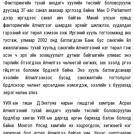
-Факторингийн тухай анхдагч хуулийн төслийг боловсруулж
дуусаад ЗГ-аас санал авахаар хүргүүлээд байна. Мөн D-Parliament
дээр иргэдээс санал авч байгаа. Манай улсын хувьд
факторингийн үйлчилгээг шаардах эрхийг шилжүүлэх, худалдах
гэрээний нэг төрөл хэмээн үзэж Иргэний хууль тогтоомжид анх
тусгаж, улмаар 2002 онд батлагдсан Банк бус санхүүгийн үйл
ажиллагааны тухай хуульд санхүүгийн үйлчилгээний нэг төрөл гэж
үзсэн ч эрх зүйн зохицуулалт дутмаг байгаагийн улмаас энэ
төрлийн бүтээгдэхүүн үйлчилгээ чөлөөтэй хөгжих, зах зээлд үүргээ
гүйцэтгэх боломж бүрдэхгүй байна. Энэ хууль батлагдсанаар
зээлийн үйлчилгээнээс бусад санхүүжилтийн тогтолцоог
бүрдүүлснээр чөлөөт өрсөлдөөн нэмэгдэж, зээлийн хүү буурахад
эерэг нөлөө үзүүлнэ.
УИХ-ын гишүүн Д.Энхтуяа нарын гишүүдтэй хамтран Асрах
үйлчилгээний тухай анхдагч хуулийн төслийг боловсруулан
бүрдүүлбэр ханган УИХ-ын даргад өргөн барихад бэлэн болоод
байна. Монгол Улсад хамгийн их хоцрогдсон, хөгжөөгүй нэг
харилцаа бол асрах үйлчилгээ байгаа юм. Үүнээс шалтгаалан