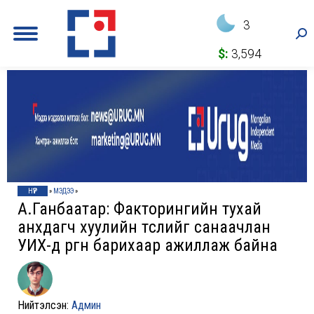
3
Sea
$:
3,594
НҮҮР
»
МЭДЭЭ
»
А.Ганбаатар: Факторингийн тухай
анхдагч хуулийн төслийг санаачлан
УИХ-д өргөн барихаар ажиллаж байна
Нийтэлсэн:
Админ