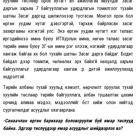
хуулийн төслөөр орон нутагт үйл ажиллагаа явуулдаг Засаг
даргын харьяа 7 байгууллагын удирдлагын томилгоог тухайн
шатны Засаг даргад шилжүүлэхээр тусгасан. Монгол орон бол
өргөн уудам нутаг дэвсгэртэй, тархаж байрласан засаг
захиргааны нэгжтэй улс. Энэ өргөн уудам нутагт нэг талаас
иргэдийнхээ өмнө буюу ИТХурлын өмнө, нөгөө талаас засаг
төрийн өмнө буюу ЗГ-ын өмнө үүрэг хүлээж, нэгжийг удирдлагаар
хангаж байгаа хүн бол тухайн шатны Засаг дарга байдаг. Бодит
байдал дээр томилж, чөлөөлөх эрх байхгүй нөхцөлд харьяа
байгууллагыг удирдлагаар хангаж үр дүнтэй ажиллуулахад
хүндрэлтэй.
Төрийн албаны тухай хуульд нэмэлт, өөрчлөлт оруулах тухай
хуулийн төслөөр төрийн байгууллага, албан тушаалтан цахим
орчинд аливаа мэдээ, мэдээллийг бүүст хийж олон нийтэд
сурталчилдаг асуудлыг хязгаарлана.
-Санаачлан өргөн барихаар боловсруулж буй ямар төслүүд
байна. Эдгээр төслүүдээр ямар асуудлыг шийдвэрлэх вэ
?