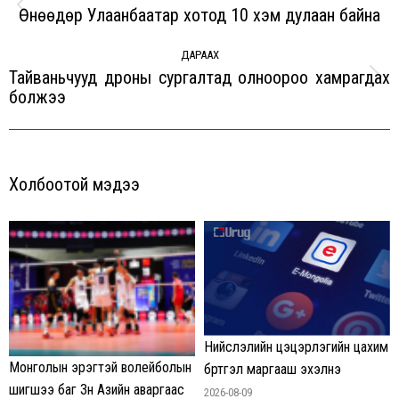
Өнөөдөр Улаанбаатар хотод 10 хэм дулаан байна
Previous
post:
ДАРААХ
Тайваньчууд дроны сургалтад олноороо хамрагдах
Next
болжээ
post:
Холбоотой мэдээ
Нийслэлийн цэцэрлэгийн цахим
Монголын эрэгтэй волейболын
бүртгэл маргааш эхэлнэ
шигшээ баг Зүүн Азийн аваргаас
2026-08-09