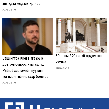
анх удаа медаль хүртлээ
2026-08-09
30 орны 570 гаруй эрдэмтэн
Вашингтон Киевт агаарын
чуулна
довтолгооноос хамгаалах
2026-08-09
Patriot системийн пуужин
тогтмол нийлүүлэхээр болжээ
2026-08-09