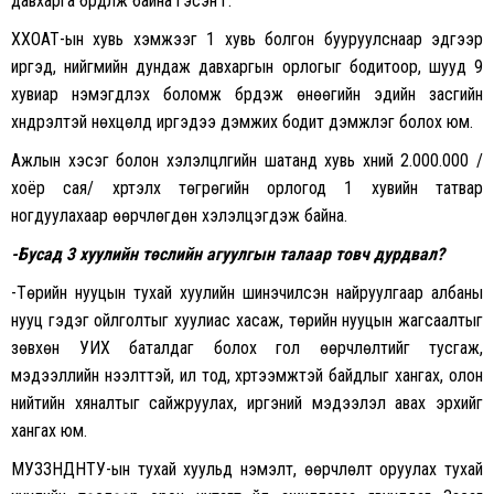
давхарга бүрдүүлж байна гэсэн үг.
ХХОАТ-ын хувь хэмжээг 1 хувь болгон бууруулснаар эдгээр
иргэд, нийгмийн дундаж давхаргын орлогыг бодитоор, шууд 9
хувиар нэмэгдүүлэх боломж бүрдэж өнөөгийн эдийн засгийн
хүндрэлтэй нөхцөлд иргэдээ дэмжих бодит дэмжлэг болох юм.
Ажлын хэсэг болон хэлэлцүүлгийн шатанд хувь хүний 2.000.000 /
хоёр сая/ хүртэлх төгрөгийн орлогод 1 хувийн татвар
ногдуулахаар өөрчлөгдөн хэлэлцэгдэж байна.
-Бусад 3 хуулийн төслийн агуулгын талаар товч дурдвал
?
-Төрийн нууцын тухай хуулийн шинэчилсэн найруулгаар албаны
нууц гэдэг ойлголтыг хуулиас хасаж, төрийн нууцын жагсаалтыг
зөвхөн УИХ баталдаг болох гол өөрчлөлтийг тусгаж,
мэдээллийн нээлттэй, ил тод, хүртээмжтэй байдлыг хангах, олон
нийтийн хяналтыг сайжруулах, иргэний мэдээлэл авах эрхийг
хангах юм.
МУЗЗНДНТУ-ын тухай хуульд нэмэлт, өөрчлөлт оруулах тухай