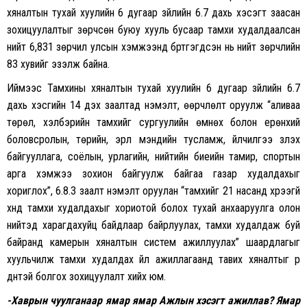
хяналтын тухай хуулийн 6 дугаар зүйлийн 6.7 дахь хэсэгт заасан
зохицуулалтыг зөрчсөн буюу хууль бусаар тамхи худалдаалсан
нийт 6,831 зөрчил улсын хэмжээнд бүртгэгдсэн нь нийт зөрчлийн
83 хувийг эзэлж байна.
Иймээс Тамхины хяналтын тухай хуулийн 6 дугаар зүйлийн 6.7
дахь хэсгийн 14 дэх заалтад нэмэлт, өөрчлөлт оруулж “аливаа
төрөл, хэлбэрийн тамхийг сургуулийн өмнөх болон ерөнхий
боловсролын, төрийн, эрүүл мэндийн тусламж, үйлчилгээ үзүүлэх
байгууллага, соёлын, урлагийн, нийтийн биеийн тамир, спортын
арга хэмжээ зохион байгуулж байгаа газар худалдахыг
хориглох”, 6.8.3 заалт нэмэлт оруулан “тамхийг 21 насанд хүрээгүй
хүнд тамхи худалдахыг хориотой болох тухай анхааруулга олон
нийтэд харагдахуйц байдлаар байрлуулах, тамхи худалдаж буй
байранд камерын хяналтын систем ажиллуулах” шаардлагыг
хуульчилж тамхи худалдах үйл ажиллагаанд тавих хяналтыг үр
дүнтэй болгох зохицуулалт хийх юм.
-Хаврын чуулганаар ямар ямар Ажлын хэсэгт ажиллав
?
Ямар