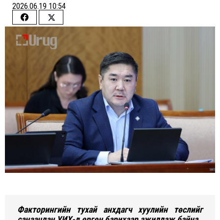
2026.06.19 10:54
Share
Share
on
on
Facebook
Twitter
Факторингийн тухай анхдагч хуулийн төслийг
санаачлан УИХ-д өргөн барихаар ажиллаж байна