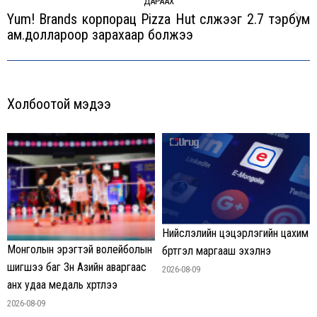
ДАРААХ
Yum! Brands корпорац Pizza Hut сүлжээг 2.7 тэрбум
Next
ам.доллароор зарахаар болжээ
post:
Холбоотой мэдээ
Нийслэлийн цэцэрлэгийн цахим
Монголын эрэгтэй волейболын
бүртгэл маргааш эхэлнэ
шигшээ баг Зүүн Азийн аваргаас
2026-08-09
анх удаа медаль хүртлээ
2026-08-09