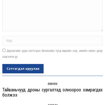
Name *
Дараагийн удаа сэтгэгдэл бичихийн тулд өөрийн нэр, имэйл хөтөч дээр
хадгална уу.
Сэтгэгдэл оруулах
Post
navigation
ӨМНӨХ
Тайваньчууд дроны сургалтад олноороо хамрагдах
Previous
болжээ
post: