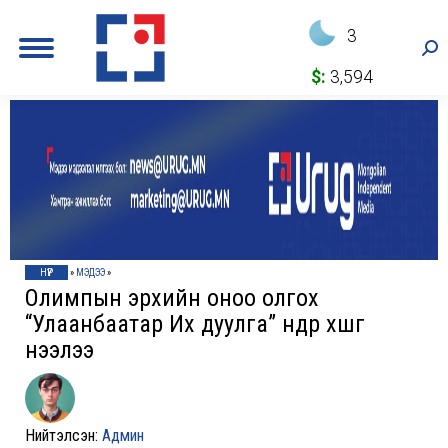
3
Sea
$:
3,594
НҮҮР
»
МЭДЭЭ
»
Олимпын эрхийн оноо олгох
“Улаанбаатар Их дуулга” өнөөдөр хөшгөө
нээлээ
Нийтэлсэн:
Админ