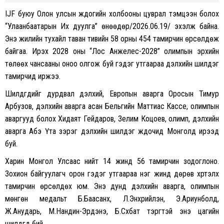
IJF буюу Олон улсын жүдогийн холбооны цуврал тэмцээн болох
“Улаанбаатарын Их дуулга” өнөөдөр/2026.06.19/ эхэлж байна.
Энэ жилийн тухайл таван тивийн 58 орны 454 тамирчин өрсөлдөж
байгаа. Ирэх 2028 оны “Лос Анжелес-2028” олимпын эрхийн
төлөөх чансааны оноо олгож буй гэдэг утгаараа дэлхийн шилдэг
тамирчид иржээ.
Шилдгүүдийг дурдвал дэлхий, Европын аварга Оросын Тимур
Арбузов, дэлхийн аварга асан Бельгийн Маттиас Кассе, олимпын
аваргууд болох Хидаят Гейдаров, Зелим Коцоев, олимп, дэлхийн
аварга Абэ Үта зэрэг дэлхийн шилдэг жүдочид Монголд ирээд
буй.
Харин Монгол Улсаас нийт 14 жинд 56 тамирчин зодоглоно.
Зохион байгуулагч орон гэдэг утгаараа нэг жинд дөрөв хүртэлх
тамирчин өрсөлдөх юм. Энэ дунд дэлхийн аварга, олимпын
мөнгөн медальт Б.Баасанхүү, Л.Энхрийлэн, Э.Ариунболд,
Ж.Анударь, М.Нандин-Эрдэнэ, Б.Сүхбат тэргүүтэй энэ цагийн
шилдгүүд бий.