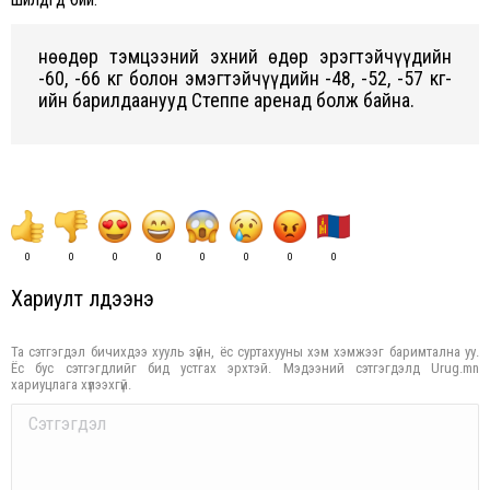
Өнөөдөр тэмцээний эхний өдөр эрэгтэйчүүдийн
-60, -66 кг болон эмэгтэйчүүдийн -48, -52, -57 кг-
ийн барилдаанууд Степпе аренад болж байна.
0
0
0
0
0
0
0
0
Хариулт үлдээнэ үү
Та сэтгэгдэл бичихдээ хууль зүйн, ёс суртахууны хэм хэмжээг баримтална уу.
Ёс бус сэтгэгдлийг бид устгах эрхтэй. Мэдээний сэтгэгдэлд Urug.mn
хариуцлага хүлээхгүй.
Comment