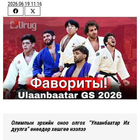
2026.06.19 11:16
Share
Share
on
on
Facebook
Twitter
Олимпын эрхийн оноо олгох “Улаанбаатар Их
дуулга” өнөөдөр хөшгөө нээлээ