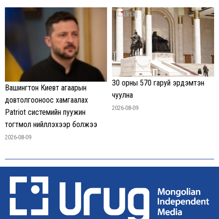
30 орны 570 гаруй эрдэмтэн
Вашингтон Киевт агаарын
чуулна
довтолгооноос хамгаалах
2026-08-09
Patriot системийн пуужин
тогтмол нийлүүлэхээр болжээ
2026-08-09