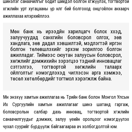
шинэлэг санаачилгыг бодит шийдэл болгон хөгжүүлэх, тогтвортой
хөгжлийн урт хугацааны үр нөлөөг бий болгоход онцгойлон анхаарч
ажиллахаа илэрхийллээ.
Мөн банк нь ирээдүйн харилцагч болох хүүхэд,
залуучуудад санхүүгийн боловсрол олгох, зөв
хандлага, зөв дадал хэвшилтэй, мэдлэгтэй иргэн
болгон төлөвшүүлэхийг эрхэм зорилгоо болгон
ажилладаг. Тиймээс оюутан залуусын боловсрол,
хөгжлийг дэмжихийн зэрэгцээ тэдний инновацлаг
сэтгэлгээ, тогтвортой хөгжлийн талаарх
ойлголтыг нэмэгдүүлэхэд чиглэсэн арга хэмжээ,
төсөл хөтөлбөрүүдийг тогтмол хэрэгжүүлж байна.
Мөн энэхүү хамтын ажиллагаа нь Төрийн банк болон Монгол Улсын
Их Сургуулийн хамтын ажиллагааг шинэ шатанд гаргаж,
боловсролын салбар дахь инновац, тогтвортой хөгжлийн
санаачилгуудыг дэмжих, залуу үеийн оролцоог нэмэгдүүлэх
чухал суурийг бүрдүүлж байгаагаараа ач холбогдолтой юм.