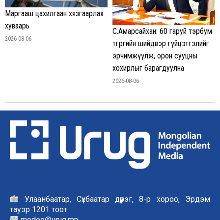
Маргааш цахилгаан хязгаарлах
хуваарь
С.Амарсайхан: 60 гаруй тэрбум
2026-08-06
төгрөгийн шийдвэр гүйцэтгэлийг
эрчимжүүлж, орон сууцны
хохирлыг барагдуулна
2026-08-06
Улаанбаатар, Сүхбаатар дүүрэг, 8-р хороо, Эрдэм
тауэр 1201 тоот
medee@urug.mn