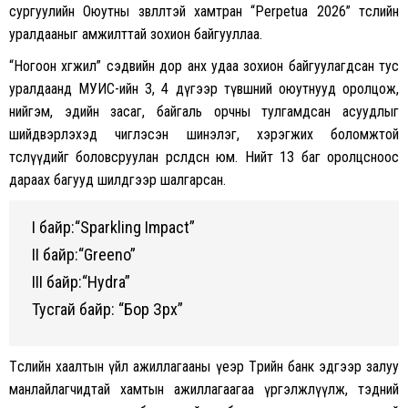
сургуулийн Оюутны зөвлөлтэй хамтран “Perpetua 2026” төслийн
уралдааныг амжилттай зохион байгууллаа.
“Ногоон хөгжил” сэдвийн дор анх удаа зохион байгуулагдсан тус
уралдаанд МУИС-ийн 3, 4 дүгээр түвшний оюутнууд оролцож,
нийгэм, эдийн засаг, байгаль орчны тулгамдсан асуудлыг
шийдвэрлэхэд чиглэсэн шинэлэг, хэрэгжих боломжтой
төслүүдийг боловсруулан өрсөлдсөн юм. Нийт 13 баг оролцсноос
дараах багууд шилдгээр шалгарсан.
I байр:“Sparkling Impact”
II байр:“Greeno”
III байр:“Hydra”
Тусгай байр: “Бор Зүрх”
Төслийн хаалтын үйл ажиллагааны үеэр Төрийн банк эдгээр залуу
манлайлагчидтай хамтын ажиллагаагаа үргэлжлүүлж, тэдний