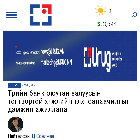
3
Sea
$:
3,594
НҮҮР
»
МЭДЭЭ
»
Төрийн банк оюутан залуусын
тогтвортой хөгжлийн төлөөх санаачилгыг
дэмжин ажиллана
Нийтэлсэн:
Ц.Соёлмаа