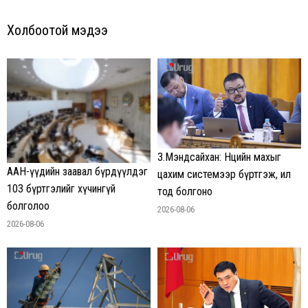
Холбоотой мэдээ
З.Мэндсайхан: Нөөцийн махыг
ААН-үүдийн заавал бүрдүүлдэг
цахим системээр бүртгэж, ил
103 бүртгэлийг хүчингүй
тод болгоно
болголоо
2026-08-06
2026-08-06