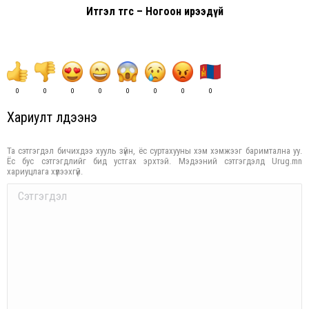
Итгэл төгс – Ногоон ирээдүй
0
0
0
0
0
0
0
0
Хариулт үлдээнэ үү
Та сэтгэгдэл бичихдээ хууль зүйн, ёс суртахууны хэм хэмжээг баримтална уу.
Ёс бус сэтгэгдлийг бид устгах эрхтэй. Мэдээний сэтгэгдэлд Urug.mn
хариуцлага хүлээхгүй.
Comment