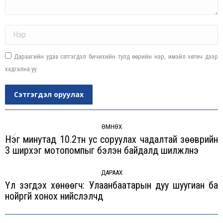
Name *
Дараагийн удаа сэтгэгдэл бичихийн тулд өөрийн нэр, имэйл хөтөч дээр
хадгална уу.
Сэтгэгдэл оруулах
Post
navigation
ӨМНӨХ
Нэг минутад 10.2тн ус соруулах чадалтай зөөврийн
Previous
3 ширхэг мотопомпыг бэлэн байдалд шилжүүлнэ
post:
ДАРААХ
Үл үзэгдэх хөнөөгч: Улаанбаатарын дуу шуугиан ба
Next
нойргүй хонох нийслэлчүүд
post: