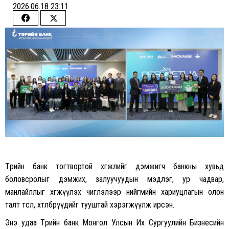
2026.06.18 23:11
Share
Share
on
on
Facebook
Twitter
Төрийн банк тогтвортой хөгжлийг дэмжигч банкны хувьд
боловсролыг дэмжих, залуучуудын мэдлэг, ур чадвар,
манлайллыг хөгжүүлэх чиглэлээр нийгмийн хариуцлагын олон
талт төсөл, хөтөлбөрүүдийг тууштай хэрэгжүүлж ирсэн.
Энэ удаа Төрийн банк Монгол Улсын Их Сургуулийн Бизнесийн