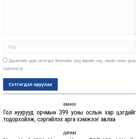
Name *
Дараагийн удаа сэтгэгдэл бичихийн тулд өөрийн нэр, имэйл хөтөч дээр
хадгална уу.
Сэтгэгдэл оруулах
Post
navigation
ӨМНӨХ
Гол нуурууд орчмын 399 усны ослын хар цэгүүдийг
Previous
тодорхойлж, сэргийлэх арга хэмжээг авлаа
post:
ДАРААХ