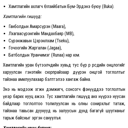
Хамтлагийн ахлагч Өлзийбатын Бум-Эрдэнэ буюу (Buka).
Хамтлагийн гишүүд:
Ганболдын Амарсүрэн (Maara),
Лхагвасүрэнгийн Мандахбаяр (MB),
Сүрэнжавын Цэрэнлхам (Tseku),
Гочоогийн Жаргалан (Jagaa),
Батболдын Уранчимэг (Runaa) нар юм.
Хамтлагийн уран бүтээлчдийн хувьд тус бүр өөр өөрсдийн онцлогийг
харуулсан гэнэтийн сюрпрайзаар дүүрэн онцгой тоглолтыг
тайзнаа амилуулахаар бэлтгэлээ хангаж байна.
Энэ нь мэдээж хөгжөөн дэмжигч, сонсогч фэнүүддээ тоглолтын
үеэр барих нууц ажээ. Тус хамтлагийн гишүүд анх нүүрээ нуусан
байдлаар тоглолтоо толилуулсан нь олны сонирхлыг татаж,
тайзнаа тавьсан дуунууд нь залуусын дунд багагүй шуугианыг
тарьж байсныг эргэн сануулъя.
Хамтлагийн уран бүтээл: