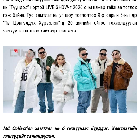
нь “Түүндээ” нэртэй LIVE SHOW-г 2026 оны намар тайзнаа тоглох
гэж байна. Тус хамтлаг нь уг шоу тоглолтоо 9-р сарын 5-ны өдөр
“Төв Цэнгэлдэх Хүрээлэн”-д 20 жилийн ойгоо тохиолдуулан
энэхүү тоглолтоо хийхээр төлөвлөжээ.
MC Collection хамтлаг нь 6 гишүүнээс бүрддэг. Хамтлагийн
гишүүдийг танилцуулъя.