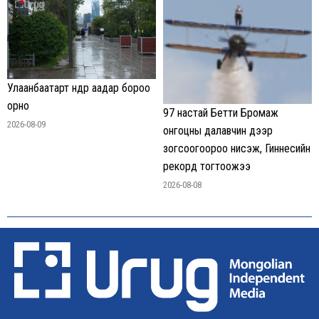
Улаанбаатарт өнөөдөр аадар бороо
орно
97 настай Бетти Бромаж
2026-08-09
онгоцны далавчин дээр
зогсоогоороо нисэж, Гиннесийн
рекорд тогтоожээ
2026-08-08