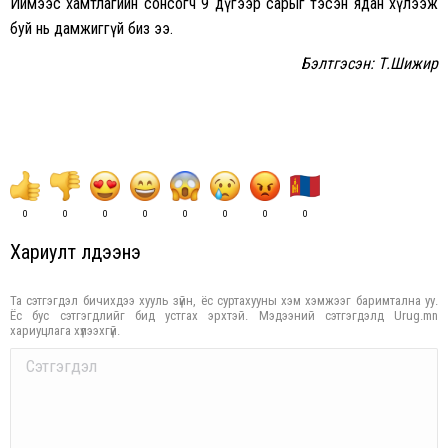
Иймээс хамтлагийн сонсогч 9 дүгээр сарыг тэсэн ядан хүлээж
буй нь дамжиггүй биз ээ.
Бэлтгэсэн: Т.Шижир
0
0
0
0
0
0
0
0
Хариулт үлдээнэ үү
Та сэтгэгдэл бичихдээ хууль зүйн, ёс суртахууны хэм хэмжээг баримтална уу.
Ёс бус сэтгэгдлийг бид устгах эрхтэй. Мэдээний сэтгэгдэлд Urug.mn
хариуцлага хүлээхгүй.
Comment