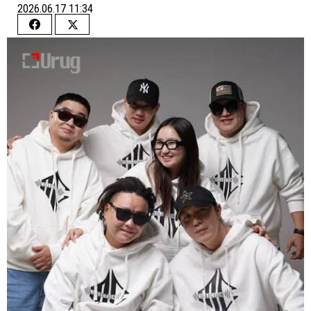
2026.06.17 11:34
Share
Share
on
on
Facebook
Twitter