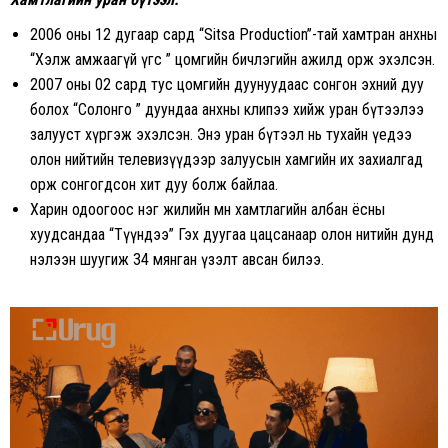
2006 оны 12 дугаар сард “Sitsa Production”-тай хамтран анхны
“Хэлж амжаагүй үгс ” цомгийн бичлэгийн ажилд орж эхэлсэн.
2007 оны 02 сард тус цомгийн дуунуудаас сонгон эхний дуу
болох “Солонго ” дуундаа анхны клипээ хийж уран бүтээлээ
залууст хүргэж эхэлсэн. Энэ уран бүтээл нь тухайн үедээ
олон нийтийн телевизүүдээр залуусын хамгийн их захиалгад
орж сонгогдсон хит дуу болж байлаа.
Харин одоогоос нэг жилийн өмнө хамтлагийн албан ёсны
хуудсандаа “Түүндээ” Гэх дуугаа цацсанаар олон нитийн дунд
нэлээн шуугиж 34 мянган үзэлт авсан билээ.