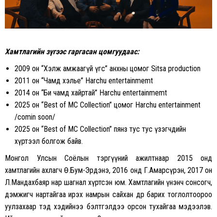
Хамтлагийн зүгээс гаргасан цомгуудаас:
2009 он “Хэлж амжаагүй үгс” анхны цомог Sitsa production
2011 он “Чамд хэлье” Harchu entertainmemt
2014 он “Би чамд хайртай” Harchu entertainmemt
2025 он “Best of MC Collection” цомог Harchu entertainment
/comin soon/
2025 он “Best of MC Collection” пянз тус тус үзэгчдийн
хүртээл болгож байв.
Монгол Улсын Соёлын тэргүүний ажилтнаар 2015 онд
хамтлагийн ахлагч Ө.Бум-Эрдэнэ, 2016 онд Г.Амарсүрэн, 2017 он
Л.Мандахбаяр нар шагнал хүртсэн юм. Хамтлагийн үнэнч сонсогч,
дэмжигч нартайгаа ирэх намрын сайхан өдөр барих тоглолтоороо
уулзахаар тэд хэдийнээ бэлтгэлдээ орсон тухайгаа мэдээлэв.