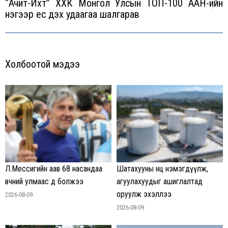
“Ачит-Ихт” ХХК Монгол Улсын ТОП-100 ААН-ийн
Next
нэгээр ес дэх удаагаа шалгарав
post:
Холбоотой мэдээ
Л.Мессигийн аав 68 насандаа
Шатахууны нөөц нэмэгдүүлж,
өвчний улмаас өөд болжээ
агуулахуудыг ашиглалтад
оруулж эхэллээ
2026-08-09
2026-08-09