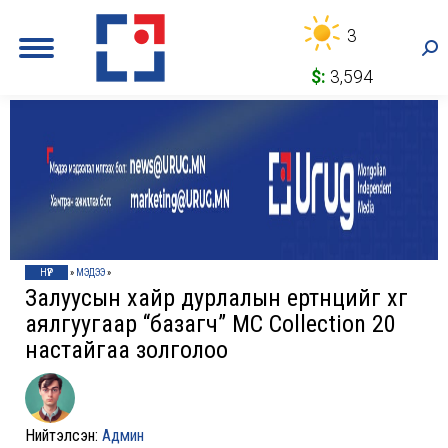
3
Sea
$:
3,594
НҮҮР
»
МЭДЭЭ
»
Залуусын хайр дурлалын ертөнцийг хөг
аялгуугаар “базагч” MC Collection 20
настайгаа золголоо
Нийтэлсэн:
Админ