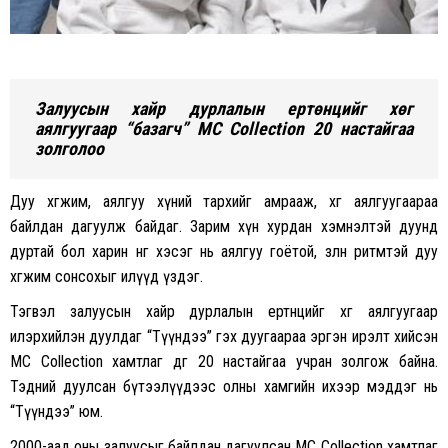
Залуусын хайр дурлалын ертөнцийг хөг
аялгуугаар “базагч” MC Collection 20 настайгаа
золголоо
Дуу хөгжим, аялгуу хүний тархийг амрааж, хөг аялгуугаараа
байлдан дагуулж байдаг. Зарим хүн хурдан хэмнэлтэй дуунд
дуртай бол харин нөгөө хэсэг нь аялгуу гоётой, зөөлөн ритмтэй дуу
хөгжим сонсохыг илүүд үздэг.
Тэгвэл залуусын хайр дурлалын ертөнцийг хөг аялгуугаар
илэрхийлэн дуулдаг “Түүндээ” гэх дуугаараа эргэн ирэлт хийсэн
MC Collection хамтлаг өдгөө 20 настайгаа учран золгож байна.
Тэдний дуулсан бүтээлүүдээс олны хамгийн ихээр мэддэг нь
“Түүндээ” юм.
2000-аад оны залуусыг байлдан дагуулсан MC Collection хамтлаг