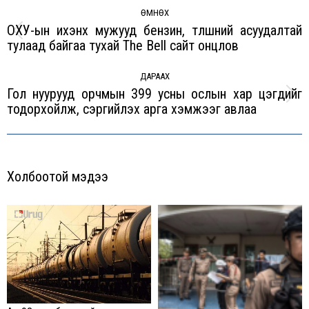
navigation
ӨМНӨХ
ОХУ-ын ихэнх мужууд бензин, түлшний асуудалтай
Previous
тулаад байгаа тухай The Bell сайт онцлов
post:
ДАРААХ
Гол нуурууд орчмын 399 усны ослын хар цэгүүдийг
Next
тодорхойлж, сэргийлэх арга хэмжээг авлаа
post:
Холбоотой мэдээ