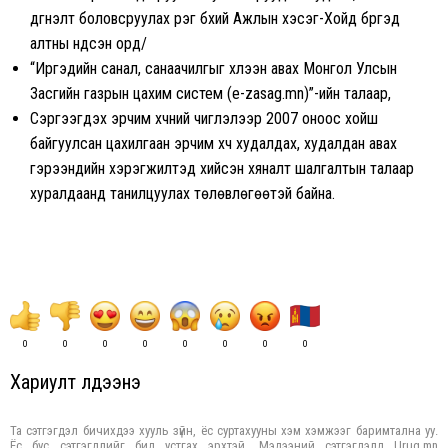
дүгнэлт боловсруулах үүрэг бүхий Ажлын хэсэг-Хойд бүргэд
алтны үндсэн орд/
“Иргэдийн санал, санаачилгыг хүлээн авах Монгол Улсын
Засгийн газрын цахим систем (e-zasag.mn)”-ийн талаар,
Сэргээгдэх эрчим хүчний чиглэлээр 2007 оноос хойш
байгуулсан цахилгаан эрчим хүч худалдах, худалдан авах
гэрээнүүдийн хэрэгжилтэд хийсэн хяналт шалгалтын талаар
хуралдаанд танилцуулах төлөвлөгөөтэй байна.
0
0
0
0
0
0
0
0
Хариулт үлдээнэ үү
Та сэтгэгдэл бичихдээ хууль зүйн, ёс суртахууны хэм хэмжээг баримтална уу.
Ёс бус сэтгэгдлийг бид устгах эрхтэй. Мэдээний сэтгэгдэлд Urug.mn