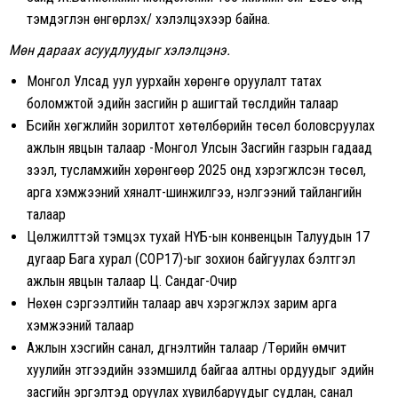
тэмдэглэн өнгөрүүлэх/ хэлэлцэхээр байна.
Мөн дараах асуудлуудыг хэлэлцэнэ.
Монгол Улсад уул уурхайн хөрөнгө оруулалт татах
боломжтой эдийн засгийн үр ашигтай төслүүдийн талаар
Бүсийн хөгжлийн зорилтот хөтөлбөрийн төсөл боловсруулах
ажлын явцын талаар -Монгол Улсын Засгийн газрын гадаад
зээл, тусламжийн хөрөнгөөр 2025 онд хэрэгжүүлсэн төсөл,
арга хэмжээний хяналт-шинжилгээ, үнэлгээний тайлангийн
талаар
Цөлжилттэй тэмцэх тухай НҮБ-ын конвенцын Талуудын 17
дугаар Бага хурал (СОР17)-ыг зохион байгуулах бэлтгэл
ажлын явцын талаар Ц. Сандаг-Очир
Нөхөн сэргээлтийн талаар авч хэрэгжүүлэх зарим арга
хэмжээний талаар
Ажлын хэсгийн санал, дүгнэлтийн талаар /Төрийн өмчит
хуулийн этгээдийн эзэмшилд байгаа алтны ордуудыг эдийн
засгийн эргэлтэд оруулах хувилбаруудыг судлан, санал