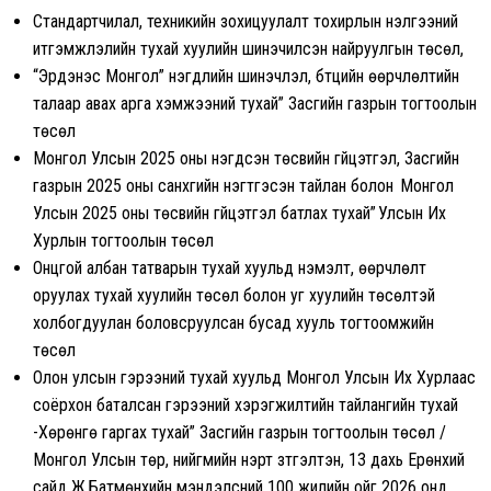
Стандартчилал, техникийн зохицуулалт тохирлын үнэлгээний
итгэмжлэлийн тухай хуулийн шинэчилсэн найруулгын төсөл,
“Эрдэнэс Монгол” нэгдлийн шинэчлэл, бүтцийн өөрчлөлтийн
талаар авах арга хэмжээний тухай” Засгийн газрын тогтоолын
төсөл
Монгол Улсын 2025 оны нэгдсэн төсвийн гүйцэтгэл, Засгийн
газрын 2025 оны санхүүгийн нэгтгэсэн тайлан болон Монгол
Улсын 2025 оны төсвийн гүйцэтгэл батлах тухай” Улсын Их
Хурлын тогтоолын төсөл
Онцгой албан татварын тухай хуульд нэмэлт, өөрчлөлт
оруулах тухай хуулийн төсөл болон уг хуулийн төсөлтэй
холбогдуулан боловсруулсан бусад хууль тогтоомжийн
төсөл
Олон улсын гэрээний тухай хуульд Монгол Улсын Их Хурлаас
соёрхон баталсан гэрээний хэрэгжилтийн тайлангийн тухай
-Хөрөнгө гаргах тухай” Засгийн газрын тогтоолын төсөл /
Монгол Улсын төр, нийгмийн нэрт зүтгэлтэн, 13 дахь Ерөнхий
сайд Ж.Батмөнхийн мэндэлсний 100 жилийн ойг 2026 онд