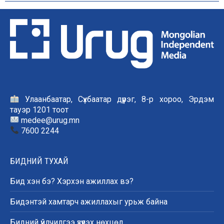
Улаанбаатар, Сүхбаатар дүүрэг, 8-р хороо, Эрдэм
тауэр 1201 тоот
medee@urug.mn
7600 2244
БИДНИЙ ТУХАЙ
Бид хэн бэ? Хэрхэн ажиллах вэ?
Бидэнтэй хамтарч ажиллахыг урьж байна
Бидний үйлчилгээ үзүүлэх нөхцөл