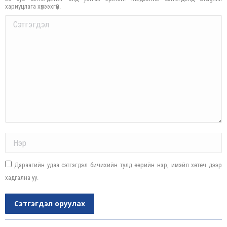
хариуцлага хүлээхгүй.
Comment
Name *
Дараагийн удаа сэтгэгдэл бичихийн тулд өөрийн нэр, имэйл хөтөч дээр
хадгална уу.
Сэтгэгдэл оруулах
Post