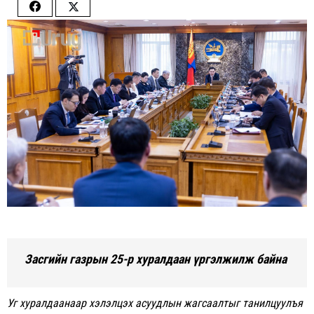
Share
Share
on
on
Facebook
Twitter
Засгийн газрын 25-р хуралдаан үргэлжилж байна
Уг хуралдаанаар хэлэлцэх асуудлын жагсаалтыг танилцуулъя