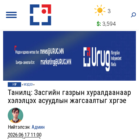
3
Sea
$:
3,594
НҮҮР
»
МЭДЭЭ
»
Танилц: Засгийн газрын хуралдаанаар
хэлэлцэх асуудлын жагсаалтыг хүргэе
Нийтэлсэн:
Админ
2026.06.17 11:00