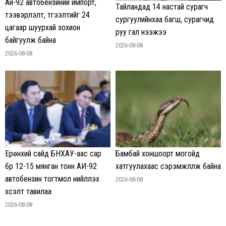
Аи-92 автобензиний импорт,
Тайландад 14 настай сурагч
тээвэрлэлт, түгээлтийг 24
сургуулийнхаа багш, сурагчид
цагаар шуурхай зохион
руу гал нээжээ
байгуулж байна
2026-08-08
2026-08-08
Ерөнхий сайд БНХАУ-аас сар
Бамбай хоншоорт могойд
бүр 12-15 мянган тонн АИ-92
хатгуулахаас сэрэмжлүүлж байна
автобензин тогтмол нийлүүлэх
2026-08-08
хүсэлт тавилаа
2026-08-08