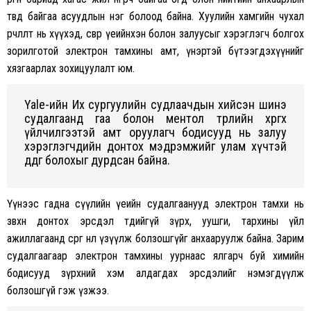
төвд байгаа асуудлын нэг болоод байна. Хуулийн хамгийн чухал
өөрчлөлт нь хүүхэд, өсвөр үеийнхэн болон залуусыг хэрэглэгч болгох
зорилготой электрон тамхины амт, үнэртэй бүтээгдэхүүнийг
хязгаарлах зохицуулалт юм.
Yale-ийн Их сургуулийн судлаачдын хийсэн шинэ
судалгаанд гаа болон ментол төрлийн хөргөх
үйлчилгээтэй амт оруулагч бодисууд нь залуу
хэрэглэгчдийн донтох мэдрэмжийг улам хүчтэй
өдөөдөг болохыг дурдсан байна.
Үүнээс гадна сүүлийн үеийн судалгаанууд электрон тамхи нь
зөвхөн донтох эрсдэл төдийгүй зүрх, уушги, тархины үйл
ажиллагаанд сөрөг нөлөө үзүүлж болзошгүйг анхааруулж байна. Зарим
судалгаагаар электрон тамхины уурнаас ялгарч буй химийн
бодисууд зүрхний хэм алдагдах эрсдэлийг нэмэгдүүлж
болзошгүй гэж үзжээ.