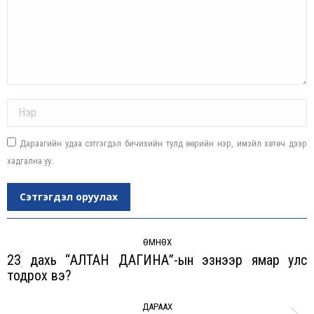
Name *
Дараагийн удаа сэтгэгдэл бичихийн тулд өөрийн нэр, имэйл хөтөч дээр
хадгална уу.
Сэтгэгдэл оруулах
Post
navigation
ӨМНӨХ
23 дахь “АЛТАН ДАГИНА”-ын эзнээр ямар улс
Previous
тодрох вэ?
post:
ДАРААХ