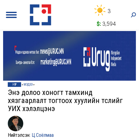
3
Sea
$:
3,594
НҮҮР
»
МЭДЭЭ
»
Энэ долоо хоногт тамхинд
хязгаарлалт тогтоох хуулийн төслийг
УИХ хэлэлцэнэ
Нийтэлсэн:
Ц.Соёлмаа