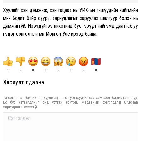
Хуулийг хэн дэмжиж, хэн гацаах нь УИХ-ын гишүүдийн нийгмийн
өмнөх бодит байр суурь, хариуцлагыг харуулах шалгуур болох нь
дамжиггүй. Ирээдүйгээ никотинд бус, эрүүл нийгэмд даатгах уу
гэдэг сонголтын өмнө Монгол Улс ирээд байна.
1
0
0
0
0
0
0
0
Хариулт үлдээнэ үү
Та сэтгэгдэл бичихдээ хууль зүйн, ёс суртахууны хэм хэмжээг баримтална уу.
Ёс бус сэтгэгдлийг бид устгах эрхтэй. Мэдээний сэтгэгдэлд Urug.mn
хариуцлага хүлээхгүй.
Comment