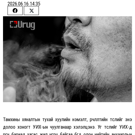
2026.06.16 14:35
Share
Share
on
on
Facebook
Twitter
Тамхины хяналтын тухай хуулийн нэмэлт, өөрчлөлтийн төслийг энэ
долоо хоногт УИХ-ын чуулганаар хэлэлцэнэ. Уг төслийг УИХ-д
өргөн бариад хагас жил өнгөрч байгаа бөгөөд олон нийтийн анхаарлын