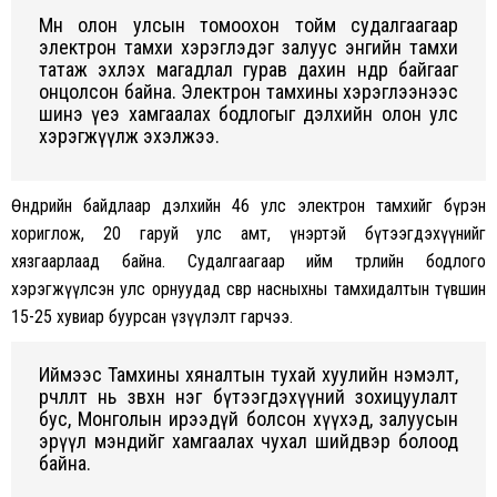
Мөн олон улсын томоохон тойм судалгаагаар
электрон тамхи хэрэглэдэг залуус энгийн тамхи
татаж эхлэх магадлал гурав дахин өндөр байгааг
онцолсон байна. Электрон тамхины хэрэглээнээс
шинэ үеэ хамгаалах бодлогыг дэлхийн олон улс
хэрэгжүүлж эхэлжээ.
Өнөөдрийн байдлаар дэлхийн 46 улс электрон тамхийг бүрэн
хориглож, 20 гаруй улс амт, үнэртэй бүтээгдэхүүнийг
хязгаарлаад байна. Судалгаагаар ийм төрлийн бодлого
хэрэгжүүлсэн улс орнуудад өсвөр насныхны тамхидалтын түвшин
15-25 хувиар буурсан үзүүлэлт гарчээ.
Иймээс Тамхины хяналтын тухай хуулийн нэмэлт,
өөрчлөлт нь зөвхөн нэг бүтээгдэхүүний зохицуулалт
бус, Монголын ирээдүй болсон хүүхэд, залуусын
эрүүл мэндийг хамгаалах чухал шийдвэр болоод
байна.