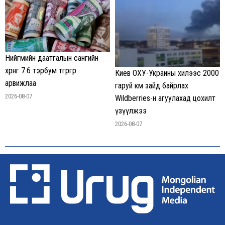
Нийгмийн даатгалын сангийн
хөрөнгө 7.6 тэрбум төгрөгөөр
Киев ОХУ-Украины хилээс 2000
арвижлаа
гаруй км зайд байрлах
2026-08-07
Wildberries-н агуулахад цохилт
үзүүлжээ
2026-08-07