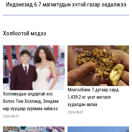
Индонезид 6.7 магнитудын хүчтэй газар хөдөлжээ
Next
post:
Холбоотой мэдээ
Монголбанк 7 дугаар сард
Холливудын алдартай хос
1,439.2 кг үнэт металл
болох Том Холланд, Зендаяа
худалдан авлаа
нар нууцаар хуримаа хийжээ
2026-08-07
2026-08-07