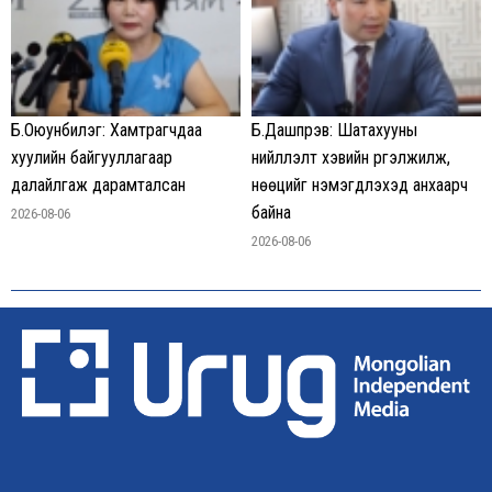
Б.Оюунбилэг: Хамтрагчдаа
Б.Дашпүрэв: Шатахууны
хуулийн байгууллагаар
нийлүүлэлт хэвийн үргэлжилж,
далайлгаж дарамталсан
нөөцийг нэмэгдүүлэхэд анхаарч
байна
2026-08-06
2026-08-06