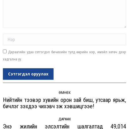
Name *
Дараагийн удаа сэтгэгдэл бичихийн тулд өөрийн нэр, имэйл хөтөч дээр
хадгална уу.
Сэтгэгдэл оруулах
Post
navigation
ӨМНӨХ
Нийтийн тээвэр хувийн орон зай биш, утсаар ярьж,
Previous
бичлэг үзэхдээ чихэвч зүүж хэвшицгээе!
post:
ДАРААХ
Энэ жилийн элсэлтийн шалгалтад 49,014