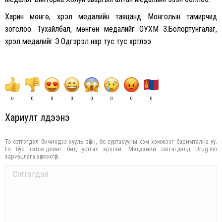
Харин мөнгө, хүрэл медалийн тавцанд Монголын тамирчид
зогслоо. Тухайлбал, мөнгөн медалийг ОУХМ З.Болортунгалаг,
хүрэл медалийг Э.Одгэрэл нар тус тус хүртлээ.
0
0
0
0
0
0
0
0
Хариулт үлдээнэ үү
Та сэтгэгдэл бичихдээ хууль зүйн, ёс суртахууны хэм хэмжээг баримтална уу.
Ёс бус сэтгэгдлийг бид устгах эрхтэй. Мэдээний сэтгэгдэлд Urug.mn
хариуцлага хүлээхгүй.
Comment