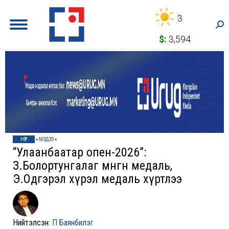
3
Sea
$:
3,594
НҮҮР
»
МЭДЭЭ
»
“Улаанбаатар опен-2026”:
З.Болортунгалаг мөнгөн медаль,
Э.Одгэрэл хүрэл медаль хүртлээ
Нийтэлсэн:
П Баянбилэг