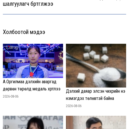
Next
шалгуулагч бүртгүүлжээ
post:
Холбоотой мэдээ
А.Оргилмаа дэлхийн аваргад
дөрвөн төрөлд медаль хүртлээ
Дэлхий даяар элсэн чихрийн үнэ
2026-08-06
нэмэгдэх төлөвтэй байна
2026-08-06