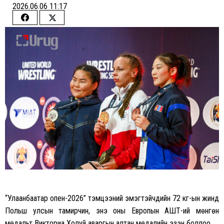
2026.06.06 11:17
Share
Share
on
on
Facebook
Twitter
“Улаанбаатар опен-2026” тэмцээний эмэгтэйчүүдийн 72 кг-ын жинд
Польш улсын тамирчин, энэ оны Европын АШТ-ий мөнгөн
медальт Викториа Холуй аваргын алтан медалийн эзэн боллоо.