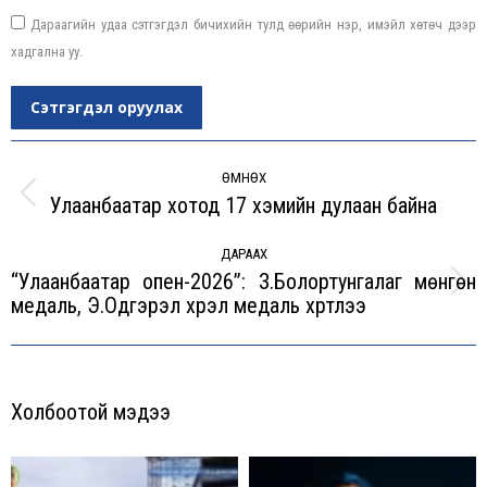
Дараагийн удаа сэтгэгдэл бичихийн тулд өөрийн нэр, имэйл хөтөч дээр
хадгална уу.
Сэтгэгдэл оруулах
Post
navigation
ӨМНӨХ
Улаанбаатар хотод 17 хэмийн дулаан байна
Previous
post:
ДАРААХ
“Улаанбаатар опен-2026”: З.Болортунгалаг мөнгөн
Next
медаль, Э.Одгэрэл хүрэл медаль хүртлээ
post:
Холбоотой мэдээ