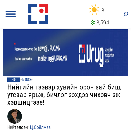
3
Sea
$:
3,594
НҮҮР
»
МЭДЭЭ
»
Нийтийн тээвэр хувийн орон зай биш,
утсаар ярьж, бичлэг үзэхдээ чихэвч зүүж
хэвшицгээе!
Нийтэлсэн:
Ц.Соёлмаа