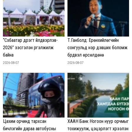
“Сүхбаатар дүүрэгт үйлдвэрлэв-
Т.Ганболд: Ерөнхийлөгчийн
2026” үзэсгэлэн үргэлжилж
сонгуульд нэр дэвших боломж
байна
бүрдвэл өрсөлдөнө
2026-08-07
2026-08-07
Цахим орчинд тархсан
ХААН Банк Ногоон нуур орчмыг
бичлэгийн дараа автобусны
тохижуулж, цэцэрлэгт хүрээлэн