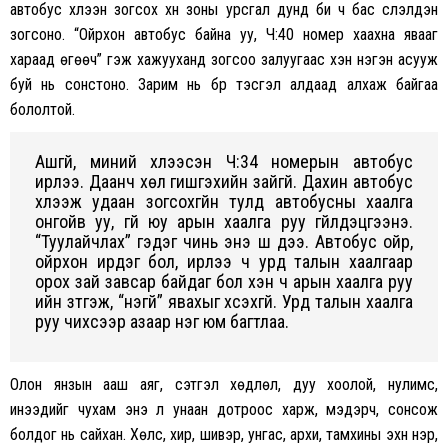
автобус хүлээн зогсох хүн зоны урсгал дунд би ч бас сүлэлдэн
зогсоно. “Ойрхон автобус байна уу, Ч:40 номер хаахна явааг
хараад өгөөч” гэж хажууханд зогсоо залуугаас хэн нэгэн асууж
буй нь сонстоно. Зарим нь бүр тэсгэл алдаад алхаж байгаа
бололтой.
Ашгүй, миний хүлээсэн Ч:34 номерын автобус
ирлээ. Даанч хөл гишгэхийн зайгүй. Дахин автобус
хүлээж удаан зогсохгүйн тулд автобусны хаалга
онгойв уу, үгүй юу арын хаалга руу гүйлдэцгээнэ.
“Туулайчлах” гэдэг чинь энэ шүү дээ. Автобус ойр,
ойрхон ирдэг бол, ирлээ ч урд талын хаалгаар
орох зай завсар байдаг бол хэн ч арын хаалга руу
ийн зүтгэж, “үнэгүй” явахыг хүсэхгүй. Урд талын хаалга
руу чихсээр азаар нэг юм багтлаа.
Олон янзын ааш аяг, сэтгэл хөдлөл, дуу хоолой, нулимс,
инээдийг чухам энэ л унаан дотроос харж, мэдэрч, сонсож
болдог нь сайхан. Хөлс, хир, шивэр, унгас, архи, тамхины эхүүн үнэр,