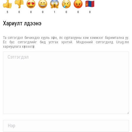
5
0
0
0
1
0
0
0
Хариулт үлдээнэ үү
Та сэтгэгдэл бичихдээ хууль зүйн, ёс суртахууны хэм хэмжээг баримтална уу.
Ёс бус сэтгэгдлийг бид устгах эрхтэй. Мэдээний сэтгэгдэлд Urug.mn
хариуцлага хүлээхгүй.
Comment
Name *