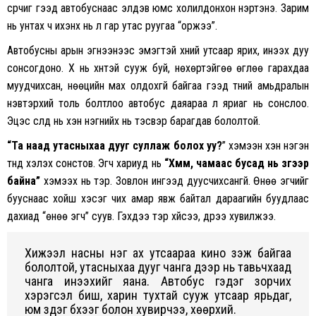
сүрчиг гээд автобуснаас элдэв юмс холилдонхон үнэртэнэ. Зарим
нь унтах ч ихэнх
нь л гар утас руугаа “оржээ”.
Автобусны арын эгнээнээс эмэгтэй хүний утсаар ярих, инээх дуу
сонсогдоно. Хүү нь хүнтэй сууж буй, нөхөртэйгөө өглөө гарахдаа
муудчихсан, нөөцийн мах олдохгүй байгаа гээд түүний амьдралын
нэвтэрхий толь болтлоо автобус даяараа л яриаг нь сонслоо.
Эцэс сүүлд нь хэн нэгнийх нь тэсвэр барагдав бололтой.
“Та наад утасныхаа дууг суллаж болох уу?
” хэмээн хэн нэгэн
түүнд хэлэх сонстов. Эгч хариуд нь
“Хмм, чамаас бусад нь зүгээр
байна”
хэмээх нь тэр. Зовлон ингээд дуусчихсангүй. Өнөө эгчийг
бууснаас хойш хэсэг чих амар явж байтал дараагийн буудлаас
дахиад “өнөө эгч” суув. Гэхдээ тэр хүйсээ, дүрээ хувилжээ.
Хижээл насны нэг ах утсаараа кино үзэж байгаа
бололтой, утасныхаа дууг чанга дээр нь тавьчхаад
чанга инээхийг яана. Автобус гэдэг зорчих
хэрэгсэл биш, харин тухтай сууж утсаар ярьдаг,
юм үздэг бүхээг болон хувирчээ, хөөрхий.