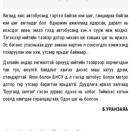
Яагаад хүмүүс автобусанд гэртээ байгаа юм шиг, ганцаараа байгаа
юм шиг аягладаг бол. Өдөржин ажиллаад ядарсан, даралт нь
ихэсдэг өвөө, эмээ гээд автобусанд хэн ч сууж явж мэднэ.
Тэгэхээр нийтийн тээвэр дотор чихэвч зүүж хэвших цаг нь иржээ.
Эс бөгөөс утасныхаа дууг зөвхөн өөртөө л сонсогдох хэмжээнд
тохируулан юм үзэж, утсаар ярьдаг баймаар…
Дэлхийн өндөр хөгжилтэй орнууд нийтийн тээврээр зорчигчдын
тав тух, аюулгүй байдлыг хангах үүднээс маш хатуу дүрэм,
стандарттай. Япон болон БНСУ-д л гэхэд автобус болон метро
дотор гар утсаар барагтаа ярьдаггүй. Дуудлага ирвэл залгаад
“Буугаад залгая” гэсэн зурвас үлдээх нь элбэг. Тиймээс хотын
соёлд хамтдаа суралцацгаая. Одоо цаг нь болсон.
Б.УРАНЗАЯА