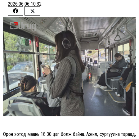
2026.06.06 10:32
Share
Share
on
on
Facebook
Twitter
Орон хотод маань 18.30 цаг болж байна. Ажил, сургуулиа тараад,