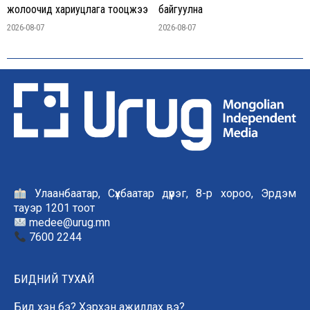
жолоочид хариуцлага тооцжээ
байгуулна
2026-08-07
2026-08-07
Улаанбаатар, Сүхбаатар дүүрэг, 8-р хороо, Эрдэм
тауэр 1201 тоот
medee@urug.mn
7600 2244
БИДНИЙ ТУХАЙ
Бид хэн бэ? Хэрхэн ажиллах вэ?