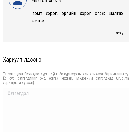
2026-06-05 at 16:59
says:
гэмт хэрэг, эрүүгийн хэрэг үүсгэж шалгах
ёстой
Reply
Хариулт үлдээнэ үү
Та сэтгэгдэл бичихдээ хууль зүйн, ёс суртахууны хэм хэмжээг баримтална уу.
Ёс бус сэтгэгдлийг бид устгах эрхтэй. Мэдээний сэтгэгдэлд Urug.mn
хариуцлага хүлээхгүй.
Comment