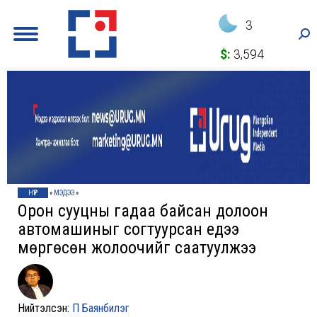
3
Sea
$:
3,594
НҮҮР
»
МЭДЭЭ
»
Орон сууцны гадаа байсан долоон
автомашиныг согтуурсан үедээ
мөргөсөн жолоочийг саатуулжээ
Нийтэлсэн:
П Баянбилэг