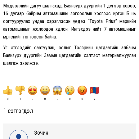
Мэдээллийн дагуу шалгахад, Баянзүрх дүүргийн 1 дүгээр хороо,
16 дугаар байрны автомашины зогсоолын хэсгээс иргэн Б нь
согтууруулах ундаа хэрэглэсэн үедээ “Toyota Prius” маркийн
автомашиныг жолоодон хөдөлсөн. Ингэхдээ нийт 7 автомашиныг
мөргөснийг тогтоосон байна.
Уг этгээдийг саатуулан, ослыг Тээврийн цагдаагийн албаны
Баянзүрх дүүргийн Замын цагдаагийн хэлтэст материалжуулан
шалгаж эхэлжээ.
0
1
0
0
0
0
0
2
1 сэтгэгдэл
Зочин