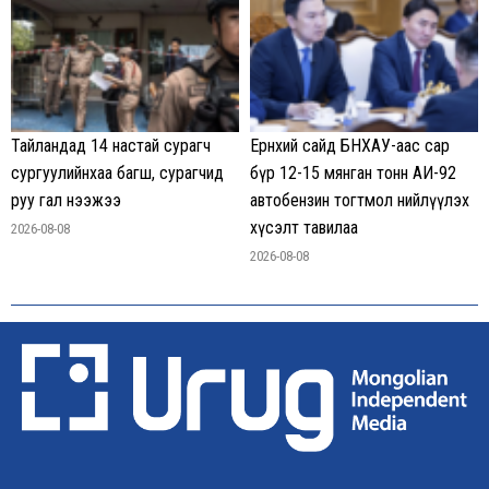
Тайландад 14 настай сурагч
Ерөнхий сайд БНХАУ-аас сар
сургуулийнхаа багш, сурагчид
бүр 12-15 мянган тонн АИ-92
руу гал нээжээ
автобензин тогтмол нийлүүлэх
хүсэлт тавилаа
2026-08-08
2026-08-08