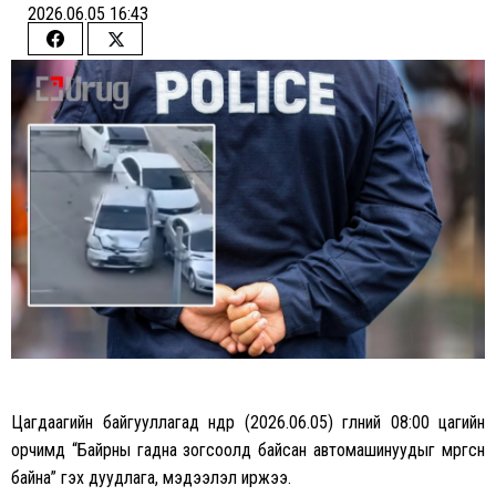
2026.06.05 16:43
Share
Share
on
on
Facebook
Twitter
Цагдаагийн байгууллагад өнөөдөр (2026.06.05) өглөөний 08:00 цагийн
орчимд “Байрны гадна зогсоолд байсан автомашинуудыг мөргөсөн
байна” гэх дуудлага, мэдээлэл иржээ.