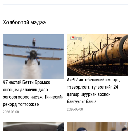
Холбоотой мэдээ
Аи-92 автобензиний импорт,
97 настай Бетти Бромаж
тээвэрлэлт, түгээлтийг 24
онгоцны далавчин дээр
цагаар шуурхай зохион
зогсоогоороо нисэж, Гиннесийн
байгуулж байна
рекорд тогтоожээ
2026-08-08
2026-08-08