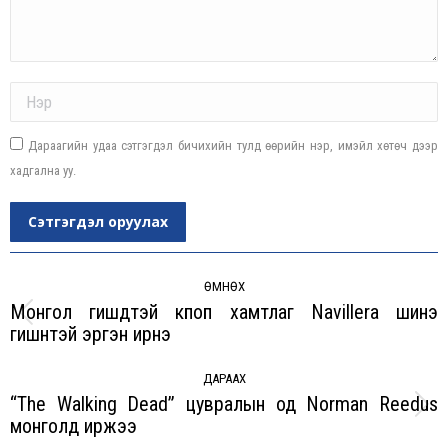
Name *
Дараагийн удаа сэтгэгдэл бичихийн тулд өөрийн нэр, имэйл хөтөч дээр
хадгална уу.
Сэтгэгдэл оруулах
Post
navigation
ӨМНӨХ
Монгол гишүүдтэй кпоп хамтлаг Navillera шинэ
Previous
гишүүнтэй эргэн ирнэ
post:
ДАРААХ
“The Walking Dead” цувралын од Norman Reedus
Next
монголд иржээ
post: