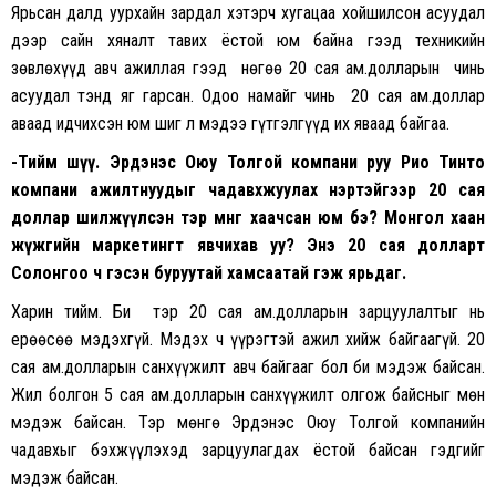
Ярьсан далд уурхайн зардал хэтэрч хугацаа хойшилсон асуудал
дээр сайн хяналт тавих ёстой юм байна гээд техникийн
зөвлөхүүд авч ажиллая гээд нөгөө 20 сая ам.долларын чинь
асуудал тэнд яг гарсан. Одоо намайг чинь 20 сая ам.доллар
аваад идчихсэн юм шиг л мэдээ гүтгэлгүүд их яваад байгаа.
-Тийм шүү. Эрдэнэс Оюу Толгой компани руу Рио Тинто
компани ажилтнуудыг чадавхжуулах нэртэйгээр 20 сая
доллар шилжүүлсэн тэр мөнгө хаачсан юм бэ? Монгол хаан
жүжгийн маркетингт явчихав уу? Энэ 20 сая долларт
Солонгоо ч гэсэн буруутай хамсаатай гэж ярьдаг.
Харин тийм. Би тэр 20 сая ам.долларын зарцуулалтыг нь
ерөөсөө мэдэхгүй. Мэдэх ч үүрэгтэй ажил хийж байгаагүй. 20
сая ам.долларын санхүүжилт авч байгааг бол би мэдэж байсан.
Жил болгон 5 сая ам.долларын санхүүжилт олгож байсныг мөн
мэдэж байсан. Тэр мөнгө Эрдэнэс Оюу Толгой компанийн
чадавхыг бэхжүүлэхэд зарцуулагдах ёстой байсан гэдгийг
мэдэж байсан.