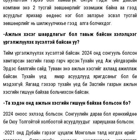
компани энэ 2 тусгай зөвшөөрлийг эзэмшиж байна аа гээд
асуудлыг ярихаар өөдөөс нэг бол эвлэрье эсвэл тусгай
зөвшөөрлийг нь шилжүүлчихье гээд алга болчихдог.
-Ажлын хэсэг шаардлагыг бол тавьж байсан хэлэлцээг
үргэлжлүүлэх хүсэлтэй байсан уу?
Тийм үргэлжлүүлэх хүсэлтэй байсан. 2024 онд сонгууль болсон
хамтарсан засгийн газар гарч ирсэн.Тухайн үед Аж үйлдвэрийн
Эрдэс баялгийн сайд Туваан энэ ажлын хэсгийг ахлаад ажиллаж
байсан. Тухайн үед ямар асуудлууд яригдсаныг бол би
мэдэхгүй. Яагаад гэхээр тухайн үед би Засгийн газрын ажлын
хэсгийн гишүүн байхаа больчихсон байсан.
-Та хэдэн онд ажлын хэсгийн гишүүн байхаа больсон бэ?
2024 оноос эхлээд больсон. Сонгуулийн дараа бол ерөнхийдөө
би Оюу Толгойтой холбоотой асуудлуудыг хариуцахаа больсон.
-2021 онд Дубайн гэрээг цуцалж Монголын талд ногдох өрийг