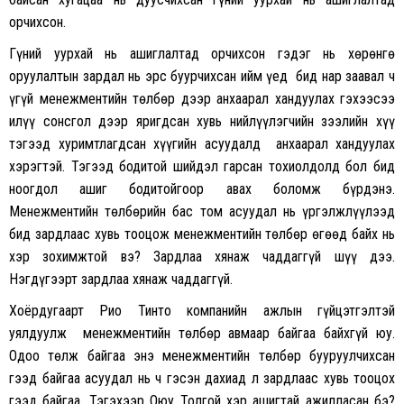
орчихсон.
Гүний уурхай нь ашиглалтад орчихсон гэдэг нь хөрөнгө
оруулалтын зардал нь эрс буурчихсан ийм үед бид нар заавал ч
үгүй менежментийн төлбөр дээр анхаарал хандуулах гэхээсээ
илүү сонсгол дээр яригдсан хувь нийлүүлэгчийн зээлийн хүү
тэгээд хуримтлагдсан хүүгийн асуудалд анхаарал хандуулах
хэрэгтэй. Тэгээд бодитой шийдэл гарсан тохиолдолд бол бид
ноогдол ашиг бодитойгоор авах боломж бүрдэнэ.
Менежментийн төлбөрийн бас том асуудал нь үргэлжлүүлээд
бид зардлаас хувь тооцож менежментийн төлбөр өгөөд байх нь
хэр зохимжтой вэ? Зардлаа хянаж чаддаггүй шүү дээ.
Нэгдүгээрт зардлаа хянаж чаддаггүй.
Хоёрдугаарт Рио Тинто компанийн ажлын гүйцэтгэлтэй
уялдуулж менежментийн төлбөр авмаар байгаа байхгүй юу.
Одоо төлж байгаа энэ менежментийн төлбөр бууруулчихсан
гээд байгаа асуудал нь ч гэсэн дахиад л зардлаас хувь тооцох
гээд байгаа. Тэгэхээр Оюу Толгой хэр ашигтай ажилласан бэ?