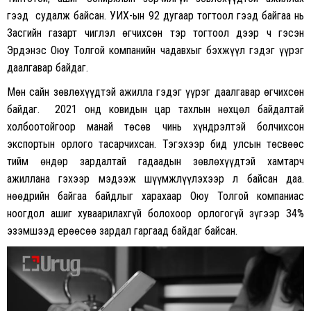
гээд судалж байсан. УИХ-ын 92 дугаар тогтоол гээд байгаа нь
Засгийн газарт чиглэл өгчихсөн тэр тогтоол дээр ч гэсэн
Эрдэнэс Оюу Толгой компанийн чадавхыг бэхжүүл гэдэг үүрэг
даалгавар байдаг.
Мөн сайн зөвлөхүүдтэй ажилла гэдэг үүрэг даалгавар өгчихсөн
байдаг. 2021 онд ковидын цар тахлын нөхцөл байдалтай
холбоотойгоор манай төсөв чинь хүндрэлтэй болчихсон
экспортын орлого тасарчихсан. Тэгэхээр бид улсын төсвөөс
тийм өндөр зардалтай гадаадын зөвлөхүүдтэй хамтарч
ажиллана гэхээр мэдээж шүүмжлүүлэхээр л байсан даа.
Өнөөдрийн байгаа байдлыг харахаар Оюу Толгой компаниас
ноогдол ашиг хуваарилахгүй болохоор орлогогүй зүгээр 34%
эзэмшээд ерөөсөө зардал гаргаад байдаг байсан.