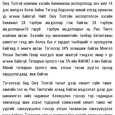
Оюу Толгой компани зэсийн баяжмалаа экспортлоод энэ жил 14
дэх жилдээ болж байна Тэгээд бодохоор манай улсад ерөөсөө
үр өгөөж байхгүй. Нийт Оюу Толгойн экспортолсон зэсийн
баяжмал 24 тэрбум ам.доллар гэж байгаа. 24 тэрбум
ам.долларын10 гаруй тэрбум ам.долларыг нь Рио Тинто
компани авсан. Зээлийн хүү менежментийн төлбөр баталгааны
шимтгэл гээд авч болох бүх л зардал төлбөрийг л оролцуулж
байгаад л мөнгө авсан. Тэгэхээр 34% эзэмшиж байгаа Монгол
Улсын Засгийн Газар ноогдол ашиг авахгүй тэндээс ямар ч үр
өгөөж байхгүй. Татварын орлого гэж 5%-ийн АМНАТ л авч байгаа.
Манай татварын орлого чинь улсын төсөв рүүгээ ороод
зарцуулагдаад явж байгаа.
Тэгэхлээр бид Оюу Толгой төсөл дээр хяналт сайн тавих
хамгийн гол нь Рио Тинтогийн өгөөд байгаа мэдээлэл дээр дүн
шинжилгээ хийх чадавхыг бэхжүүлнэ гэхээр тэр гадаадын
зөвлөхүүд авах эсвэл тодорхой хэмжээний хяналт тавих чиг
үүргийг санхүүжүүлнэ гэхээр улсын төсвөөсөө санхүүжүүлэх