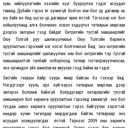
хувь нийлүүлэгчийн зээлийн хүүг бууруулъя гэдэг асуудал
тавиад Дубайн гэрээ яг хүчингүй болгох юм бол үр дагавар нь
юу байх вэ бид үүсэх үр дагаврыг ярих ёстой. Тэгэхээр нэг бол
хойшлуулаад алга болчихно эсвэл хэдүүлээ татварын маргаан
дээрээ эвлэрье гээд байдаг. Онтрегийн тусгай зөвшөөрлийг
Оюу Толгой руу шилжүүлчихье. Оюу Толгойн Хөрөнгө
оруулалтын гэрээний нэг хэсэг болгочихъё. Бид энэ онтрегийн
тусгай зөвшөөрлийг шилжүүлчих юм бол онтрегийн тэр тусгай
зөвшөөрөлтэй талбайг олборлоод татвар тогтворжуулчихсан,
энэ орчиндоо үйл ажиллагаа явуулах гээд байна аа гэдэг.
Засгийн газрын байр суурь ямар байсан бэ гэхээр бид
Нэгдүгээрт хууль эрх зүйгээрээ татварын маргаан дээр
эвлэрэх боломж байхгүй. Хоёрдугаарт онтараагийн тусгай
зөвшөөрөл бол хөрөнгө оруулалтын гэрээнд хамаагүй энэ бол
тусдаа шинэ хөрөнгө оруулалтын гэрээ байгуулах хэрэгтэй.
Өнөөдөр хүчин төгөлдөр мөрдөгдөж байгаа татвараар энэ
асуудал зохицуулагдах ёстой. Тэрнээс 2009 оны хөрөнгө
оруулалтын гэрээ бол хамаагүй. Онтре гэдэг бие даасан