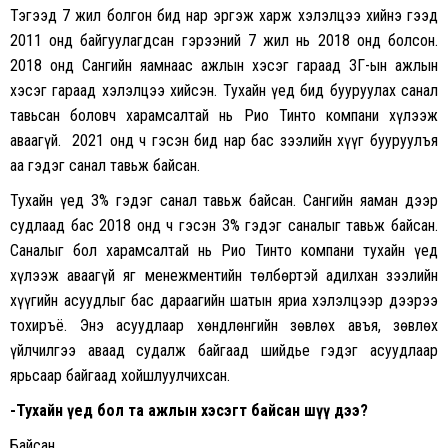
Тэгээд 7 жил болгон бид нар эргэж харж хэлэлцээ хийнэ гээд
2011 онд байгуулагдсан гэрээний 7 жил нь 2018 онд болсон.
2018 онд Сангийн яамнаас ажлын хэсэг гараад ЗГ-ын ажлын
хэсэг гараад хэлэлцээ хийсэн. Тухайн үед бид бууруулах санал
тавьсан боловч харамсалтай нь Рио Тинто компани хүлээж
аваагүй. 2021 онд ч гэсэн бид нар бас зээлийн хүүг бууруулъя
аа гэдэг санал тавьж байсан.
Тухайн үед 3% гэдэг санал тавьж байсан. Сангийн яаман дээр
судлаад бас 2018 онд ч гэсэн 3% гэдэг саналыг тавьж байсан.
Саналыг бол харамсалтай нь Рио Тинто компани тухайн үед
хүлээж аваагүй яг менежментийн төлбөртэй адилхан зээлийн
хүүгийн асуудлыг бас дараагийн шатын яриа хэлэлцээр дээрээ
тохиръё. Энэ асуудлаар хөндлөнгийн зөвлөх авъя, зөвлөх
үйлчилгээ аваад судалж байгаад шийдье гэдэг асуудлаар
ярьсаар байгаад хойшлуулчихсан.
-Тухайн үед бол та ажлын хэсэгт байсан шүү дээ?
Байсан.