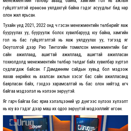
менежментийн төлбөр аваад байна, хамгийн гол нь ажлын
гүйцэтгэлтэй ерөөсөө уялдахгүй байна гэдэг асуудлыг бид нар
олон жил ярьсан.
Тухайн үед 2021, 2022 онд ч гэсэн менежментийн төлбөрийг яаж
бууруулах уу, бууруулж болох хувилбарууд юу байна, хамгийн
гол нь бас гүйцэтгэлтэй нь яаж уялдуулах уу, тэгээд яг
Оюутолгой дээр Рио Тинтогийн томилсон менежментийн баг
сайн ажиллаад, ашигтай ажиллаад, ашигтай ажилласан
тохиолдолд менежментийн төлбөр төлдөг байх хувилбар хүртэл
судлагдаж байсан. Г.Дамдинням сайдын хувьд бол мэдээж
яахав өөрийнх нь ахалсан ажлын хэсэг бас сайн ажилласанд
баярласан байх, гэхдээ харамсалтай нь бас олон нийтэд өгч
байгаа мэдээлэл нь нэлээн зөрүүтэй.
Яг гарч байгаа бас яриа хэлэлцээний үр дүнгээс хүлээх хүлээлт
нь юу вэ гэдэг дээр маш их одоо зөрүүтэй мэдээллийг өгсөн.