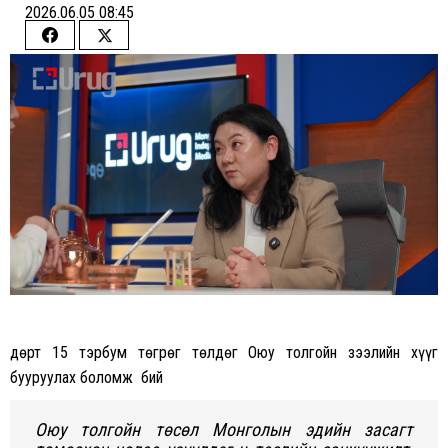
2026.06.05 08:45
Share
Share
on
on
Facebook
Twitter
Өдөрт 15 тэрбум төгрөг төлдөг Оюу толгойн зээлийн хүүг
бууруулах боломж бий
О
юу толгойн төсөл Монголын эдийн засагт