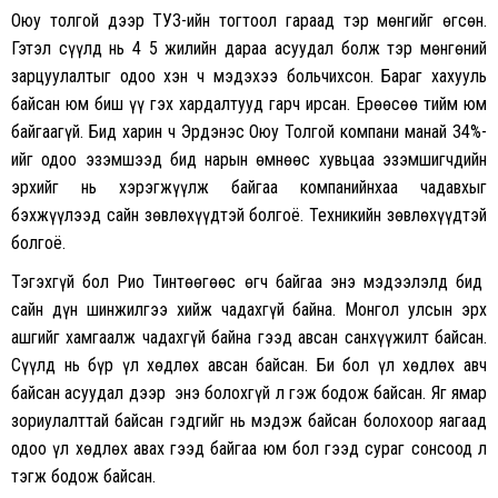
Оюу толгой дээр ТУЗ-ийн тогтоол гараад тэр мөнгийг өгсөн.
Гэтэл сүүлд нь 4 5 жилийн дараа асуудал болж тэр мөнгөний
зарцуулалтыг одоо хэн ч мэдэхээ больчихсон. Бараг хахууль
байсан юм биш үү гэх хардалтууд гарч ирсан. Ерөөсөө тийм юм
байгаагүй. Бид харин ч Эрдэнэс Оюу Толгой компани манай 34%-
ийг одоо эзэмшээд бид нарын өмнөөс хувьцаа эзэмшигчдийн
эрхийг нь хэрэгжүүлж байгаа компанийнхаа чадавхыг
бэхжүүлээд сайн зөвлөхүүдтэй болгоё. Техникийн зөвлөхүүдтэй
болгоё.
Тэгэхгүй бол Рио Тинтөөгөөс өгч байгаа энэ мэдээлэлд бид
сайн дүн шинжилгээ хийж чадахгүй байна. Монгол улсын эрх
ашгийг хамгаалж чадахгүй байна гээд авсан санхүүжилт байсан.
Сүүлд нь бүр үл хөдлөх авсан байсан. Би бол үл хөдлөх авч
байсан асуудал дээр энэ болохгүй л гэж бодож байсан. Яг ямар
зориулалттай байсан гэдгийг нь мэдэж байсан болохоор яагаад
одоо үл хөдлөх авах гээд байгаа юм бол гээд сураг сонсоод л
тэгж бодож байсан.