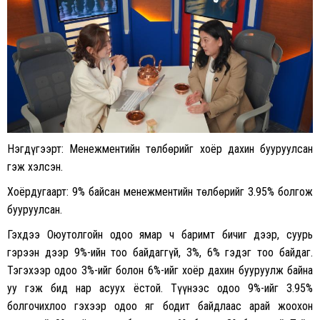
Нэгдүгээрт: Менежментийн төлбөрийг хоёр дахин бууруулсан
гэж хэлсэн.
Хоёрдугаарт: 9% байсан менежментийн төлбөрийг 3.95% болгож
бууруулсан.
Гэхдээ Оюутолгойн одоо ямар ч баримт бичиг дээр, суурь
гэрээн дээр 9%-ийн тоо байдаггүй, 3%, 6% гэдэг тоо байдаг.
Тэгэхээр одоо 3%-ийг болон 6%-ийг хоёр дахин бууруулж байна
уу гэж бид нар асуух ёстой. Түүнээс одоо 9%-ийг 3.95%
болгочихлоо гэхээр одоо яг бодит байдлаас арай жоохон