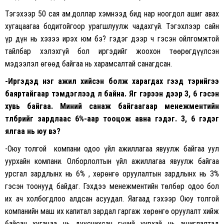
Тэгэхээр 50 сая ам.доллар хэмнээд бид нар ноогдол ашиг авах
хугацаагаа бодитойгоор урагшлуулж чадахгүй. Тэгэхлээр сайн
үр дүн нь хэзээ ирэх юм бэ? гэдэг дээр ч гэсэн ойлгомжтой
тайлбар хэлэхгүй бол иргэдийг жоохон төөрөгдүүлсэн
мэдээлэл өгөөд байгаа нь харамсалтай санагдсан.
-Иргэдэд нэг ажил хийсэн болж харагдах гээд тэрийгээ
баяртайгаар тэмдэглээд л байна. Яг гэрээн дээр 3, 6 гэсэн
хувь байгаа. Миний санаж байгаагаар менежментийн
төлбөрийг зардлаас 6%-аар тооцож авна гэдэг. 3, 6 гэдэг
ялгаа нь юу вэ?
-Оюу толгой компани одоо үйл ажиллагаа явуулж байгаа уул
уурхайн компани. Олборлолтын үйл ажиллагаа явуулж байгаа
урсгал зардлынх нь 6% , хөрөнгө оруулалтын зардлынх нь 3%
гэсэн тоонууд байдаг. Гэхдээ менежментийн төлбөр одоо бол
их ач холбогдлоо алдсан асуудал. Яагаад гэхээр Оюу толгой
компанийн маш их капитал зардал гаргаж хөрөнгө оруулалт хийж
байсан хугацаа нь дуусчихсан гүний уурхай нь ашиглалтад