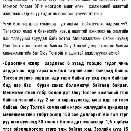
Монгол Улсын ЗГ-т ноогдол ашиг өгөх хэмжээний ашигтай
ажиллаж чадсан уу гэдэг нь ерөөсөө үзүүлэлт биш.
Үгүй бол зардлаа хэмнээд үр ашгаа сайжруулж чадсан уу?.
Тэгэхээр ямар ч бизнесийн хувьд ашигтай ажиллах нь хамгийн
нэн тэргүүний асуудал байх ёстой. Менежментийн багийн хувьд
Рио Тинтогоос томилж байгаа Оюу Толгой дээр томилж байгаа
менежментийн баг Оюу Толгойг л ашигтай ажиллуулах ёстой.
-Одоогийн нөхцөлөөр зардлаас 6 хувьд тооцно гэдэг чинь
зардал нь өндөр гарах юм бол тэдний ашиг байгаад байна.
Тэгсэн хэрнээ зардал өндөр гарч байна уу хэд гарч байгааг
бид нар бас бүрэн хянах боломжгүй байгаад байдаг.
Менежментийн төлбөр болон өдөрт Оюу Толгой компаний төлж
байгаа зээлийн хүү 2-ыг л харьцуулахад маш өндөр зөрөө гарч
байсан. Оюу Толгой компанийн өнгөрсөн жилүүдийн дунджаар
менежментийн төлбөрт жилд 150 сая долларыг монгол төгрөг
рүү шилжүүлээд 30 хоногт болон өдөрт хуваахаар 1,6 тэрбум
төгрөг ойролцоогоор төгрөгөөр төлж байгаа юм. Зээлийн хүүд 15