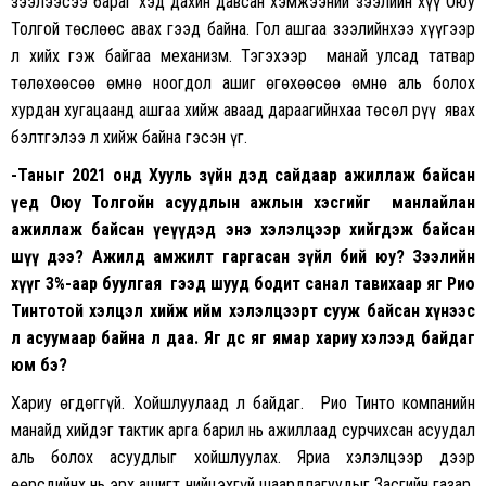
зээлээсээ бараг хэд дахин давсан хэмжээний зээлийн хүү Оюу
Толгой төслөөс авах гээд байна. Гол ашгаа зээлийнхээ хүүгээр
л хийх гэж байгаа механизм. Тэгэхээр манай улсад татвар
төлөхөөсөө өмнө ноогдол ашиг өгөхөөсөө өмнө аль болох
хурдан хугацаанд ашгаа хийж аваад дараагийнхаа төсөл рүү явах
бэлтгэлээ л хийж байна гэсэн үг.
-Таныг 2021 онд Хууль зүйн дэд сайдаар ажиллаж байсан
үед Оюу Толгойн асуудлын ажлын хэсгийг манлайлан
ажиллаж байсан үеүүдэд энэ хэлэлцээр хийгдэж байсан
шүү дээ? Ажилд амжилт гаргасан зүйл бий юу? Зээлийн
хүүг 3%-аар буулгая гээд шууд бодит санал тавихаар яг Рио
Тинтотой хэлцэл хийж ийм хэлэлцээрт сууж байсан хүнээс
л асуумаар байна л даа. Яг өөдөөс яг ямар хариу хэлээд байдаг
юм бэ?
Хариу өгдөггүй. Хойшлуулаад л байдаг. Рио Тинто компанийн
манайд хийдэг тактик арга барил нь ажиллаад сурчихсан асуудал
аль болох асуудлыг хойшлуулах. Яриа хэлэлцээр дээр
өөрсдийнх нь эрх ашигт нийцэхгүй шаардлагуудыг Засгийн газар