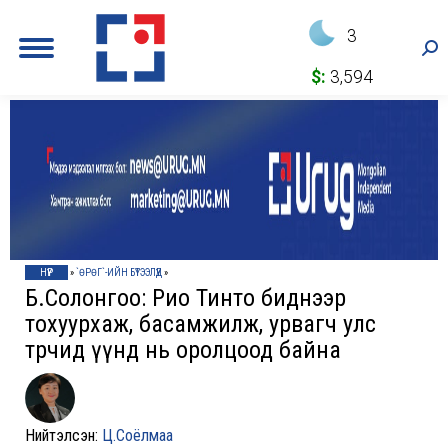
3
Sea
$:
3,594
НҮҮР
»
`ӨРӨГ`-ИЙН БҮТЭЭЛҮҮД
»
Б.Солонгоо: Рио Тинто биднээр
тохуурхаж, басамжилж, урвагч улс
төрчид үүнд нь оролцоод байна
Нийтэлсэн:
Ц.Соёлмаа