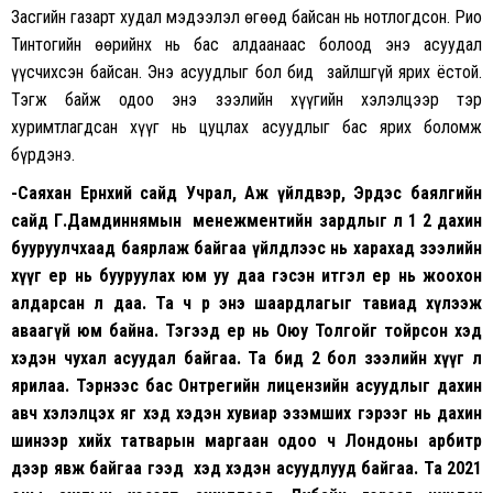
Засгийн газарт худал мэдээлэл өгөөд байсан нь нотлогдсон. Рио
Тинтогийн өөрийнх нь бас алдаанаас болоод энэ асуудал
үүсчихсэн байсан. Энэ асуудлыг бол бид зайлшгүй ярих ёстой.
Тэгж байж одоо энэ зээлийн хүүгийн хэлэлцээр тэр
хуримтлагдсан хүүг нь цуцлах асуудлыг бас ярих боломж
бүрдэнэ.
-Саяхан Ерөнхий сайд Учрал, Аж үйлдвэр, Эрдэс баялгийн
сайд Г.Дамдиннямын менежментийн зардлыг л 1 2 дахин
бууруулчхаад баярлаж байгаа үйлдлээс нь харахад зээлийн
хүүг ер нь бууруулах юм уу даа гэсэн итгэл ер нь жоохон
алдарсан л даа. Та ч өөрөө энэ шаардлагыг тавиад хүлээж
аваагүй юм байна. Тэгээд ер нь Оюу Толгойг тойрсон хэд
хэдэн чухал асуудал байгаа. Та бид 2 бол зээлийн хүүг л
ярилаа. Тэрнээс бас Онтрегийн лицензийн асуудлыг дахин
авч хэлэлцэх яг хэд хэдэн хувиар эзэмших гэрээг нь дахин
шинээр хийх татварын маргаан одоо ч Лондоны арбитр
дээр явж байгаа гээд хэд хэдэн асуудлууд байгаа. Та 2021