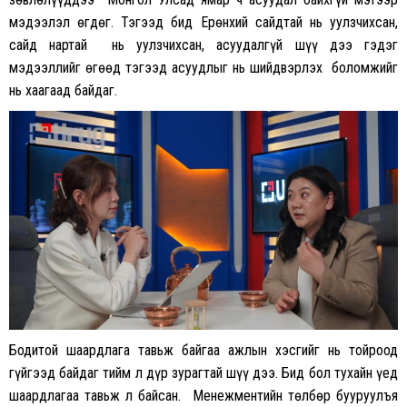
мэдээлэл өгдөг. Тэгээд бид Ерөнхий сайдтай нь уулзчихсан,
сайд нартай нь уулзчихсан, асуудалгүй шүү дээ гэдэг
мэдээллийг өгөөд тэгээд асуудлыг нь шийдвэрлэх боломжийг
нь хаагаад байдаг.
Бодитой шаардлага тавьж байгаа ажлын хэсгийг нь тойроод
гүйгээд байдаг тийм л дүр зурагтай шүү дээ. Бид бол тухайн үед
шаардлагаа тавьж л байсан. Менежментийн төлбөр бууруулъя