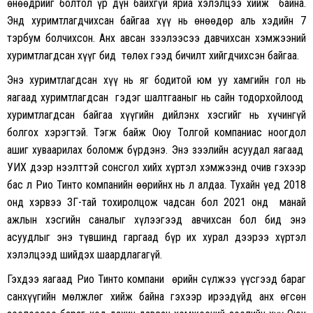
өнөөдрийг болтол үр дүн байхгүй яриа хэлэлцээ хийж байна.
Энд хуримтлагдчихсан байгаа хүү нь өнөөдөр аль хэдийн 7
тэрбум болчихсон. Анх авсан зээлээсээ давчихсан хэмжээний
хуримтлагдсан хүүг бид төлөх гээд бичилт хийгдчихсэн байгаа.
Энэ хуримтлагдсан хүү нь яг бодитой юм уу хамгийн гол нь
яагаад хуримтлагдсан гэдэг шалтгааныг нь сайн тодорхойлоод
хуримтлагдсан байгаа хүүгийн дийлэнх хэсгийг нь хүчингүй
болгох хэрэгтэй. Тэгж байж Оюу Толгой компаниас ноогдол
ашиг хуваарилах боломж бүрдэнэ. Энэ зээлийн асуудал яагаад
УИХ дээр нээлттэй сонсгол хийх хүртэл хэмжээнд очив гэхээр
бас л Рио Тинто компанийн өөрийнх нь л алдаа. Тухайн үед 2018
онд хэрвээ ЗГ-тай тохиролцож чадсан бол 2021 онд манай
ажлын хэсгийн саналыг хүлээгээд авчихсан бол бид энэ
асуудлыг энэ түвшинд гаргаад бүр их хурал дээрээ хүртэл
хэлэлцээд шийдэх шаардлагагүй.
Гэхдээ яагаад Рио Тинто компани өрийн сүлжээ үүсгээд бараг
санхүүгийн мөлжлөг хийж байна гэхээр ирээдүйд анх өгсөн