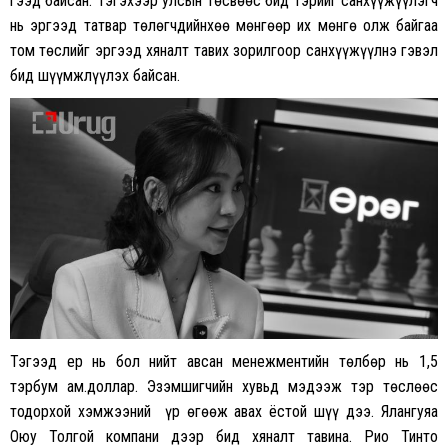
гээд байсан. Тэгэхээр улсын төсвөөс бид тэрийг санхүүжүүлэгч
нь эргээд татвар төлөгчдийнхөө мөнгөөр их мөнгө олж байгаа
том төслийг эргээд хяналт тавих зорилгоор санхүүжүүлнэ гэвэл
бид шүүмжлүүлэх байсан.
Тэгээд ер нь бол нийт авсан менежментийн төлбөр нь 1,5
тэрбум ам.доллар. Эзэмшигчийн хувьд мэдээж тэр төслөөс
тодорхой хэмжээний үр өгөөж авах ёстой шүү дээ. Ялангуяа
Оюу Толгой компани дээр бид хяналт тавина. Рио Тинто