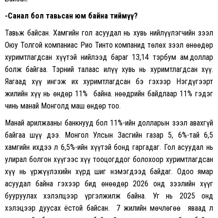
-Санал бол тавьсан юм байна тиймүү?
Тавьж байсан. Хамгийн гол асуудал нь хувь нийлүүлэгчийн зээл
Оюу Толгой компаниас Рио Тинто компанид төлөх зээл өнөөдөр
хуримтлагдсан хүүтэй нийлээд бараг 13,14 тэрбум ам.доллар
болж байгаа. Тэрний талаас илүү хувь нь хуримтлагдсан хүү.
Яагаад хүү ингэж их хуримтлагдсан бэ гэхээр Нэгдүгээрт
жилийн хүү нь өндөр 11% байна. Өнөөдрийн байдлаар 11% гэдэг
чинь манай Монголд маш өндөр тоо.
Манай арилжааны банкнууд бол 11%-ийн долларын зээл авахгүй
байгаа шүү дээ. Монгол Улсын Засгийн газар 5, 6%-тай 6,5
хамгийн ихдээ л 6,5%-ийн хүүтэй бонд гаргадаг. Гол асуудал нь
улирал болгон хүүгээс хүү тооцогддог болохоор хуримтлагдсан
хүү нь үржүүлэхийн хүрд шиг нэмэгдээд байдаг. Одоо ямар
асуудал байна гэхээр бид өнөөдөр 2026 онд зээлийн хүүг
бууруулах хэлэлцээр үргэлжилж байна. Уг нь 2025 онд
хэлэцээр дуусах ёстой байсан. 7 жилийн мөчлөгөө яваад л