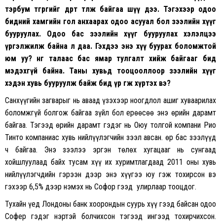
тэрбум төгрөгийг өдөрт төлж байгаа шүү дээ. Тэгэхээр одоо
бидний хамгийн гол анхаарах одоо асууал бол зээлийн хүүг
бууруулах. Одоо бас зээлийн хүүг бууруулах хэлэлцээ
үргэлжилж байна л даа. Гэхдээ энэ хүү буурах боломжтой
юм уу? нөгөө талаас бас ямар тулгалт хийж байгааг бид
мэдэхгүй байна. Таны хувьд тооцооллоор зээлийн хүүг
хэдэн хувь бууруулж байж бид үр өгөөж хүртэх вэ?
Санхүүгийн загварыг нь аваад үзэхээр ноогдлол ашиг хуваарилах
боломжгүй болгож байгаа зүйл бол ерөөсөө энэ өрийн дарамт
байгаа. Тэгээд өрийн дарамт гэдэг нь Оюу толгой компани Рио
Тинто компаниас хувь нийлүүлэгчийн зээл авсан. Өөр бас зээлүүд
ч байгаа. Энэ зээлээ эргэн төлөх хугацааг нь сунгаад
хойшлуулаад байх тусам хүү их хуримтлагдаад 2011 оны хувь
нийлүүлэгчдийн гэрээн дээр энэ хүүгээ юу гэж тохирсон вэ
гэхээр 6,5% дээр нэмэх нь Софор гээд улирлаар тооцдог.
Тухайн үед Лондоны банк хоорондын суурь хүү гээд байсан одоо
Софер гэдэг нэртэй болчихсон тэгээд ингээд тохирчихсон.