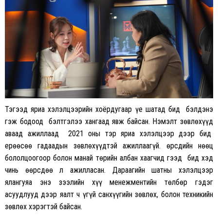
Тэгээд яриа хэлэлцээрийн хоёрдугаар үе шатад бид бэлдэнэ
гэж бодоод бэлтгэлээ хангаад явж байсан. Нэмэлт зөвлөхүүд
аваад ажиллаад 2021 оны тэр яриа хэлэлцээр дээр бид
ерөөсөө гадаадын зөвлөхүүдтэй ажиллаагүй. Өөрсдийн нөөц
бололцоогоор болон манай төрийн албан хаагчид гээд бид хэд
чинь өөрсдөө л ажилласан. Дараагийн шатны хэлэлцээр
ялангуяа энэ зээлийн хүү менежментийн төлбөр гэдэг
асуудлууд дээр яалт ч үгүй санхүүгийн зөвлөх, болон техникийн
зөвлөх хэрэгтэй байсан.