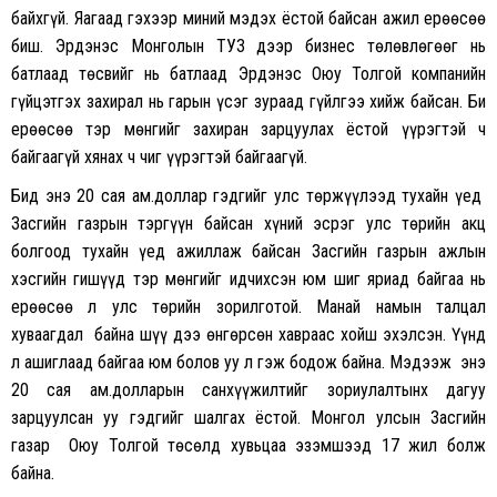
байхгүй. Яагаад гэхээр миний мэдэх ёстой байсан ажил ерөөсөө
биш. Эрдэнэс Монголын ТУЗ дээр бизнес төлөвлөгөөг нь
батлаад төсвийг нь батлаад Эрдэнэс Оюу Толгой компанийн
гүйцэтгэх захирал нь гарын үсэг зураад гүйлгээ хийж байсан. Би
ерөөсөө тэр мөнгийг захиран зарцуулах ёстой үүрэгтэй ч
байгаагүй хянах ч чиг үүрэгтэй байгаагүй.
Бид энэ 20 сая ам.доллар гэдгийг улс төржүүлээд тухайн үед
Засгийн газрын тэргүүн байсан хүний эсрэг улс төрийн акц
болгоод тухайн үед ажиллаж байсан Засгийн газрын ажлын
хэсгийн гишүүд тэр мөнгийг идчихсэн юм шиг яриад байгаа нь
ерөөсөө л улс төрийн зорилготой. Манай намын талцал
хуваагдал байна шүү дээ өнгөрсөн хавраас хойш эхэлсэн. Үүнд
л ашиглаад байгаа юм болов уу л гэж бодож байна. Мэдээж энэ
20 сая ам.долларын санхүүжилтийг зориулалтынх дагуу
зарцуулсан уу гэдгийг шалгах ёстой. Монгол улсын Засгийн
газар Оюу Толгой төсөлд хувьцаа эзэмшээд 17 жил болж
байна.