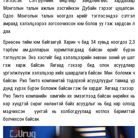
тэглэсэн. Сэтгүүлчийн өнцгөөр хөндлөнгөөс хардахаар
Монголын талын ажлын хэсгийнхэн Дубайн гэрээг цуцалсан.
Одоо Монголын талын ноогдох өрийг тэглэсэндээ сэтгэл
амраад хэлэлцээрээ зогсоочихсон юм болов уу гэж хардсан л
даа.
Ерөөсөө тийм юм байгаагүй. Харин ч бид 34 хувьд ноогдох 2,3
тэрбум ам.долларын хуримтлагдаад байсан өрийг бүрэн
тэглүүлсэн. Энэ хэсгийг бид хэлэлцээрийн зөвхөн эхний үе шат
гэж харж байсан. Яагаад гэхээр бид олон асуудлаар
үргэлжлүүлж хэлэлцээр хийх шаардлага байсан. Мөн боломж ч
байсан. Рио Тинто компанитай тодорхой асуудлуудыг тавиад үр
дүнд хүрэх бүрэн боломж байсан гэж би хардаг. Яагаад гэхээр
Рио Тинто компанийн хамгийн их эмзэглээд байсан өөрийнх нь
нэр хүндтэй сөрөг нөлөөтэй байх асуудлыг нь бид нар олоод
мэдчихсэн үүнтэй нь холбогдуулаад нотлох баримттай
болчихсон байсан.