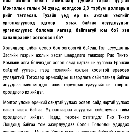
оны ажлын хэсэгт ажиллаад Дубайн гэрээг цуцлах
Монголын талын 34 хувьд ноогдсон 2,3 тэрбум долларын
өрийг тэглэсэн. Тухайн үед ер нь ажлын хэсгийг
үргэлжлүүлээд эдгээр ярьж байгаа асуудлуудыг
үргэлжлүүлэх боломж яагаад байгаагүй юм бэ? хэн
хэлэлцээрийг зогсоосон бэ?
Хэлэлцээр албан ёсоор бол зогсоогүй байсан. Гол асуудал нь
Засгийн газрын ажлын хэсэг шаардлага тавихаар Рио Тинто
Компани алга болчихдог эсвэл сайд нартай нь уулзана Ерөнхий
сайдтай уулзана гээд техникийн ажлын хэсэгтэй ерөөсөө
уулздаггүй. Тэгэхээр ерөнхийдөө шаардлага сайн тавиад байгаа
асуудлаа сайн мэддэг ажил хариуцсан хүмүүсийг нь тойрох
оролдлого их хийдэг.
Монгол улсын ерөнхий сайдтай уулзах эсвэл сайд нартай уулзах
санал тавьж байгаа. Уулзалтаараа асуудлыг хойшлуулах тийм
оролдлогыг хийдэг. Надад төрсөн сэтгэгдэл Рио Тинто
Лондонд байгаа том захирлууддаа болон Төлөөлөн удирдах
зөвлөлүүддээ Монгол Улсад ямар ч асуудал байхгүй мэтээр