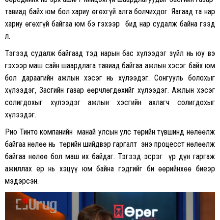
тавиад байх юм бол хариу өгөхгүй алга болчихдог. Яагаад та нар
хариу өгөхгүй байгаа юм бэ гэхээр бид нар судалж байна гээд
л.
Тэгээд судалж байгаад тэд нарын бас хүлээдэг зүйл нь юу вэ
гэхээр маш сайн шаардлага тавиад байгаа ажлын хэсэг байх юм
бол дараагийн ажлын хэсэг нь хүлээдэг. Сонгууль болохыг
хүлээдэг, Засгийн газар өөрчлөгдөхийг хүлээдэг. Ажлын хэсэг
солигдохыг хүлээдэг ажлын хэсгийн ахлагч солигдохыг
хүлээдэг.
Рио Тинто компанийн манай улсын улс төрийн түвшинд нөлөөлж
байгаа нөлөө нь төрийн шийдвэр гаргалт энэ процесст нөлөөлж
байгаа нөлөө бол маш их байдаг. Тэгээд эсрэг үр дүн гаргаж
ажиллах ер нь хэцүү юм байна гэдгийг би өөрийнхөө биеэр
мэдэрсэн.