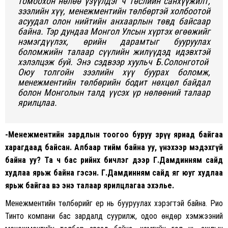
томоохон нөлөө үзүүлдэг ч төслийн санхүүжилт,
зээлийн хүү, менежментийн төлбөртэй холбоотой
асуудал олон нийтийн анхаарлын төвд байсаар
байна. Тэр дундаа Монгол Улсын хүртэх өгөөжийг
нэмэгдүүлэх, өрийн дарамтыг бууруулах
боломжийн талаар сүүлийн жилүүдэд идэвхтэй
хэлэлцэж буй. Энэ сэдвээр хуульч Б.Солонготой
Оюу толгойн зээлийн хүү буурах боломж,
менежментийн төлбөрийн бодит нөхцөл байдал
болон Монголын талд үүсэх үр нөлөөний талаар
ярилцлаа.
-Менежментийн зардлын тоогоо буруу зөрүү яриад байгаа
харагдаад байсан. Албаар тийм байна уу, үнэхээр мэдэхгүй
байна уу? Та ч бас өөрийнхөө бичлэг дээр Г.Дамдинням сайд
худлаа ярьж байна гэсэн. Г.Дамдинням сайд яг юуг худлаа
ярьж байгаа вэ энэ талаар ярилцлагаа эхэлье.
Менежментийн төлбөрийг ер нь бууруулах хэрэгтэй байна. Рио
Тинто компани бас зардалд суурилж, одоо өндөр хэмжээний