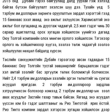
2015 онд Дубайн гэрээ байгуулаад далд уурхай гэж хэлээд
байгаа бүтээн байгуулалт эхэлсэн шүү дээ. Тухайн үед 5
тэрбум ам.долларын хөрөнгө оруулалтын зардал хэрэгтэй гээд
15 банкнаас зээл аваад энэ ажлыг эхлүүлсэн. Харамсалтай энэ
ажлыг бол хугацаанд нь дуусгаж чадаагүй. 2,5 жил гэдэг чинь 30
сараар ашиглалтад орох хугацаа хойшилсон үүнийгээ дагаад
Оюу Толгой компанийн олох мөнгөн орлого хойшилсон. Тэгэхээр
орлого нь хойшилчихоор хүүгээ, зээлээ төлж чадахгүй зээлээ
хойшлуулах нөхцөл байдалд хүрсэн.
Төслийн санхүүжилтийн Дубайн гэрээгээр авсан гадаадын 15
банкнаас Оюу Толгойн тусгай зөвшөөрлийг барьцаалсан гэдэг
хэл амтай зээлийг бас эргүүлж төлөх боломжгүй болчихсон.
Нийт 2,4 тэрбум ам.долларын зээлийн эргэн төлөлтийг нь сунгах
асуудал яригдсан. 2 тэрбум ам.доллароор зардлаа
хэтрүүлчихсэн болохоор нэмээд 2 тэрбум ам.доллар-ын зээл
авах асуудлыг Засгийн газар тавьж байсан. Яагаад энэ асуудал
үүссэн юм бэ гэдэг шалтгааныг нь Рио Тинтотой ярих ёстой.
Рио Тинто компани зардал хэтэрсэн хугацаа хойшилсон дээр