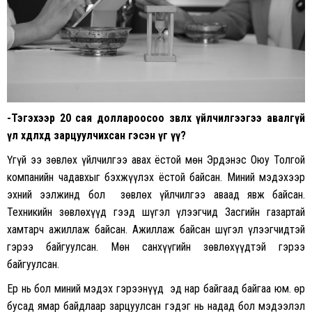
-Тэгэхээр 20 сая доллароосоо зөвлөх үйлчилгээгээ авалгүй
үл хөдлөхөд зарцуулчихсан гэсэн үг үү?
Үгүй ээ зөвлөх үйлчилгээ авах ёстой мөн Эрдэнэс Оюу Толгой
компанийн чадавхыг бэхжүүлэх ёстой байсан. Миний мэдэхээр
эхний ээлжинд бол зөвлөх үйлчилгээ аваад явж байсан.
Техникийн зөвлөхүүд гээд шүгэл үлээгчид Засгийн газартай
хамтарч ажиллаж байсан. Ажиллаж байсан шүгэл үлээгчидтэй
гэрээ байгуулсан. Мөн санхүүгийн зөвлөхүүдтэй гэрээ
байгуулсан.
Ер нь бол миний мэдэх гэрээнүүд эд нар байгаад байгаа юм. Өөр
бусад ямар байдлаар зарцуулсан гэдэг нь надад бол мэдээлэл