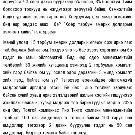
зөрүүтэй. 9% хоёр дахин буурахаар 6% болно, 3% болохгүй. Тийм
болохоор тоонууд нь нэгдүгээрт зөрүүтэй байна. Хэмнэлтийн
бодит үр ашиг хэзээ гарах вэ? Хоёрдугаарт, яг ямар өгөөжийг
бид нар эндээс авах бэ? “Хоёр тэрбум америк долларын
хэмнэлт хийнэ” гэж ярьсан.
Манай улсад 1.5 тэрбум америк долларын өгөөж орж ирнэ гэж
тайлбарлаж байгаа юм. Гэхдээ энэ нь бас хэзээ хэрэгжих юм бэ
гэдэг нь маш ойлгомжгүй. Бид нар одоо менежментийн
төлбөрийг 30 жилийн хугацаанд хэмнээд 2 тэрбумын хэмнэлт
хийх гээд байгаа юм уу, эсвэл одоо дараагийн 5 жилд хэмнэлт
хийх гээд байгаа юм уу? Тэгэхээр ерөнхийдөө ойлгомжгүй
мэдээллийг иргэдэд өгсөн. Би бас энэ төслийг хариуцаж
байсан хүний хувьд яриа хэлэлцээний ажлын хэсгийн гишүүнээр
ажиллаж байсаны хувьд мэдээж тоо баримтуудыг мэднэ. 2025
онд Оюу Толгой компаниас Рио Тинто компани менежментийн
төлбөрт 100 сая ам.доллар л төлсөн байгаа 100 гаруй сая
ам.доллар тэгэхээр 2 дахин бууруулна гэдэг нь 50 сая
ам.доллар бид нар хэмнэж байна гэсэн үг.