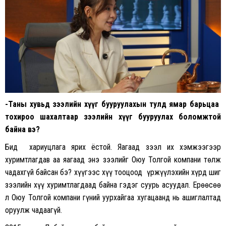
-Таны хувьд зээлийн хүүг бууруулахын тулд ямар барьцаа
тохироо шахалтаар зээлийн хүүг бууруулах боломжтой
байна вэ?
Бид хариуцлага ярих ёстой. Яагаад зээл их хэмжээгээр
хуримтлагдав аа яагаад энэ зээлийг Оюу Толгой компани төлж
чадахгүй байсан бэ? хүүгээс хүү тооцоод үржүүлэхийн хүрд шиг
зээлийн хүү хуримтлагдаад байна гэдэг суурь асуудал. Ерөөсөө
л Оюу Толгой компани гүний уурхайгаа хугацаанд нь ашиглалтад
оруулж чадаагүй.