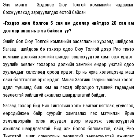
Энэ мөнгө Эрдэнэс Оюу Толгой компанийн чадавхыг
бэхжүүлэхэд зарцуулагдах ёстой байсан.
-Гэхдээ жил болгон 5 сая ам доллар нийтдээ 20 сая ам
доллар авах нь өөрөө зөв байсан уу?
Энийг бол Оюу Толгой компанийн засаглалын хүрээнд шийдсэн.
Яагаад шийдсэн бэ гэхээр одоо Оюу Толгой дээр Рио тинто
компани дэлхийн хамгийн шилдэг зөвлөхүүдтэй хамт орж ирдэг
хуулийн зөвлөх гэхээрээ дэлхийн хамгийн өндөр үнэтэй одоо
хуульчдыг хөлслөөд ороод ирдэг. Ер нь яриа хэлэлцээнд маш
сайн бэлтгэлтэй орж ирдэг. Манай Засгийн газрын ажлын хэсэг
адил түвшинд биш юм аа гэхэд ойролцоо түвшний гадаадын
зөвлөхтэй зайлшгүй ажиллах шаардлагатай байдаг.
Яагаад гэхээр бид Рио Тинтогийн хэлж байгааг нягтлах, үгүйсгэх,
өөрсдийнхөө байр суурийг хамгаалах гэх мэтчилэн. Яриа
хэлэлцээрийн олон асуудал дээр мэдээж зөвлөхүүдтэй
ажиллах шаардлагатай. Бид аль болох боломжтой, сайн, Рио
Тинтотой, ашиг сонирхлын зөрчилгүй зөвлөхүүдтэй ажиллах