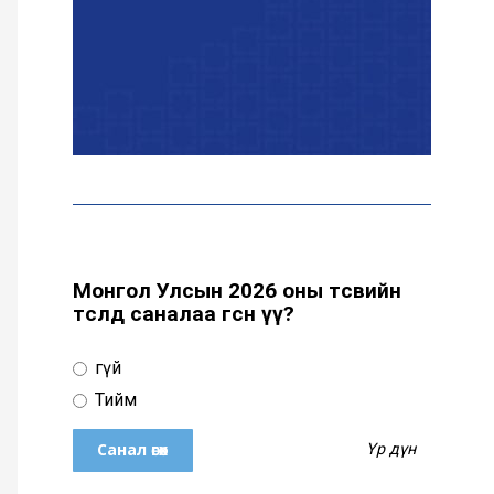
байна
“Сүхбаатар дүүрэгт
үйлдвэрлэв- 2026”
үзэсгэлэн үргэлжилж
байна
Т.Ганболд: Ерөнхийлөгчийн
сонгуульд нэр дэвших
боломж бүрдвэл өрсөлдөнө
Монгол Улсын 2026 оны төсвийн
төсөлд саналаа өгсөн үү?
Цахим орчинд тархсан
Үгүй
бичлэгийн дараа
автобусны жолоочид
Тийм
хариуцлага тооцжээ
Үр дүн
ХААН Банк Ногоон нуур