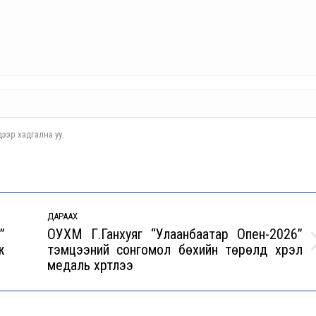
ээр хадгална уу.
ДАРААХ
”
ОУХМ Г.Ганхуяг “Улаанбаатар Опен-2026”
ж
тэмцээний сонгомол бөхийн төрөлд хүрэл
Next
медаль хүртлээ
post: