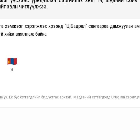
иг үүсхээс урьдчилан сэргийлэх зөвлөгөө өгч, шүдний сойз
йг зөвлөн чиглүүлжээ.
арга хэмжээг хэрэгжүүлэх хүрээнд “Ц.Бадрал” сангаараа дамжуулан а
гүй хийж ажиллаж байна.
0
а уу. Ёс бус сэтгэгдлийг бид устгах эрхтэй. Мэдээний сэтгэгдэлд Urug.mn хариуцл