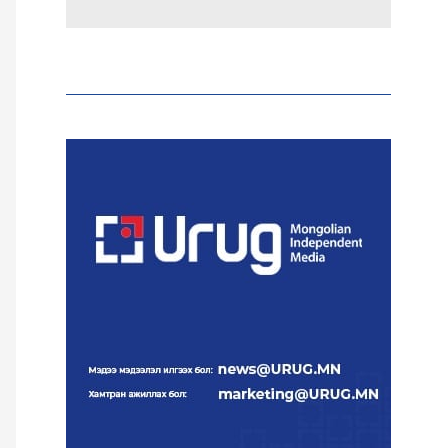
Эрдэмтэд AI ашиглан цоо
шинэ вирусүүд бүтээжээ
Ш.Шинэцэцэгийг
хохироосон гэх 2011 оны
хэргийг прокуророос
шүүхэд шилжүүлжээ
Meta компанийг 567 сая
ам.доллароор торгожээ
Шатахууны нийлүүлэлт
эрчимжиж, түгээлтийн
хүчин чадлыг нэмэгдүүлж