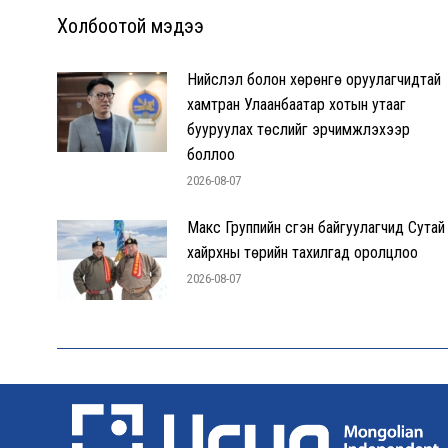
Холбоотой мэдээ
Нийслэл болон хөрөнгө оруулагчидтай
хамтран Улаанбаатар хотын утааг
бууруулах төслийг эрчимжүүлэхээр
боллоо
2026-08-07
Макс Группийн үүсгэн байгуулагчид Сутай
хайрхны төрийн тахилгад оролцлоо
2026-08-07