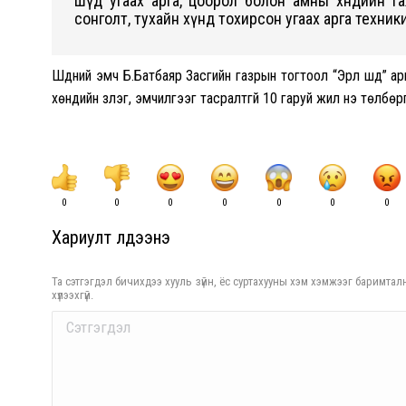
шүд угаах арга, цоорол болон амны хөндийн гаж
сонголт, тухайн хүнд тохирсон угаах арга техники
Шүдний эмч Б.Батбаяр Засгийн газрын тогтоол “Эрүүл шүд” 
хөндийн үзлэг, эмчилгээг тасралтгүй 10 гаруй жил үнэ төлбөр
0
0
0
0
0
0
0
Хариулт үлдээнэ үү
Та сэтгэгдэл бичихдээ хууль зүйн, ёс суртахууны хэм хэмжээг баримталн
хүлээхгүй.
Comment