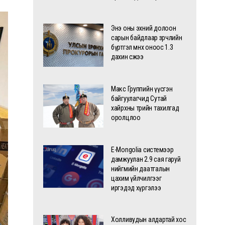
Энэ оны эхний долоон
сарын байдлаар зөрчлийн
бүртгэл өмнөх оноос 1.3
дахин өсжээ
Макс Группийн үүсгэн
байгуулагчид Сутай
хайрхны төрийн тахилгад
оролцлоо
E-Mongolia системээр
дамжуулан 2.9 сая гаруй
нийгмийн даатгалын
цахим үйлчилгээг
иргэдэд хүргэлээ
Холливудын алдартай хос