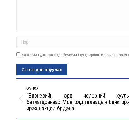
Name *
Дараагийн удаа сэтгэгдэл бичихийн тулд өөрийн нэр, имэйл хөтөч д
Сэтгэгдэл оруулах
Post
navigation
ӨМНӨХ
“Бизнесийн эрх чөлөөний хууль
батлагдсанаар Монголд гадаадын банк ор
Previous
ирэх нөхцөл бүрдэнэ
post: