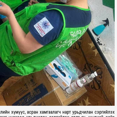
үлийн хүмүүс, асран хамгаалагч нарт урьдчилан сэргийлэх