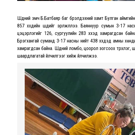
Шүдний эмч Б.Батбаяр баг бүрэлдэхүүний хамт Булган аймгий
857 хүүхдийн шүдийг эрүүлжүүллээ. Баяннуур сумын 3-17 
цэцэрлэгийг 126, сургуулийн 283 хүүхэд хамрагдсан бай
Бүрэгхангай суманд 3-17 насны нийт 438 хүүхдэд амны хөнд
хамрагдсан байна. Шүдний ломбо, цоорол зогсоох түрхлэг, ш
шаардлагатай үйлчилгээг хийж үйлчилжээ.