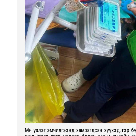
Мөн үзлэг эмчилгээнд хамрагдсан хүүхэд, гэр б