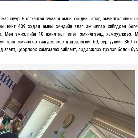
н Баяннуур, Бүрэгхангай суманд амны хөндийн үзлэг, эмчилгээ хийж н
насны нийт 409 хүүхдэд амны хөндийн үзлэг эмчилгээ хийгдсэн бөг
на. Мөн эмнэлгийн 10 ажилтныг үзлэг, эмчилгээнд хамруулжээ. 
ийн үзлэг эмчилгээ хийгдсэнээс цэцэрлэгийн 69, сургуулийн 369 хүү
үд авалт, цоорлоос хамгаалах сийлант, эрдэсжүүлэх түрхлэг болон бу