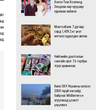
болох Том Холланд,
Зендаяа нар нууцаар
хуримаа хийжээ
ийт
өөд
Мөн
Монголбанк 7 дугаар
сард 1,439.2 кг үнэт
хэд
металл худалдан авлаа
сад
Нийгмийн даатгалын
сангийн хөрөнгө 7.6 тэрбум
төгрөгөөр арвижлаа
Киев ОХУ-Украины хилээс
2000 гаруй км зайд
байрлах Wildberries-н
агуулахад цохилт
үзүүлжээ