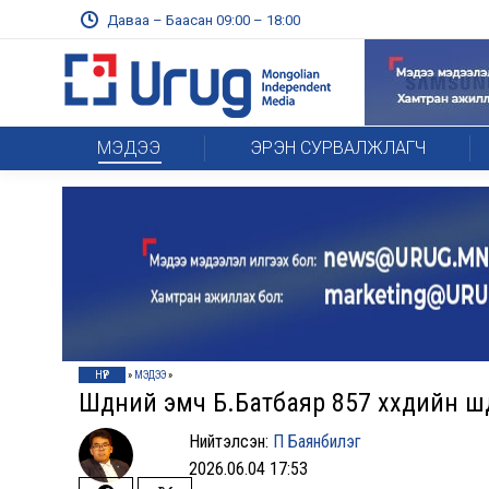
Даваа – Баасан 09:00 – 18:00
МЭДЭЭ
ЭРЭН СУРВАЛЖЛАГЧ
НҮҮР
»
МЭДЭЭ
»
Шүдний эмч Б.Батбаяр 857 хүүхдийн 
Нийтэлсэн:
П Баянбилэг
2026.06.04 17:53