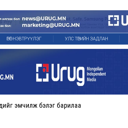
ӨРӨГ НЭВТРҮҮЛЭГ
УЛС ТӨРИЙН ЗАДЛАН
шүдийг эмчилж бэлэг барилаа