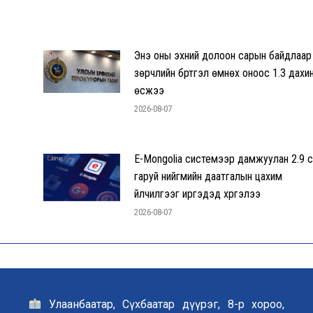
Энэ оны эхний долоон сарын байдлаар
зөрчлийн бүртгэл өмнөх оноос 1.3 дахи
өсжээ
2026-08-07
E-Mongolia системээр дамжуулан 2.9 с
гаруй нийгмийн даатгалын цахим
үйлчилгээг иргэдэд хүргэлээ
2026-08-07
Улаанбаатар, Сүхбаатар дүүрэг, 8-р хороо,