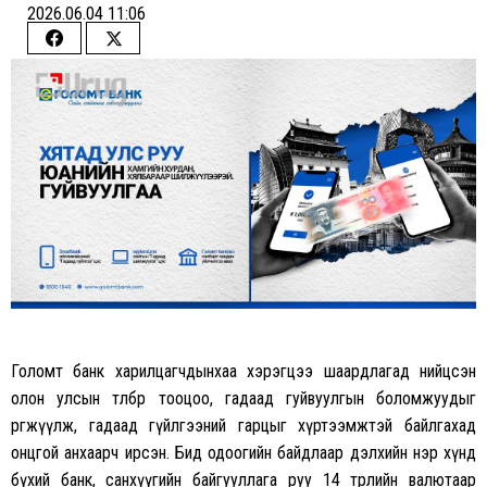
2026.06.04 11:06
Share
Share
on
on
Facebook
Twitter
Голомт банк харилцагчдынхаа хэрэгцээ шаардлагад нийцсэн
олон улсын төлбөр тооцоо, гадаад гуйвуулгын боломжуудыг
өргөжүүлж, гадаад гүйлгээний гарцыг хүртээмжтэй байлгахад
онцгой анхаарч ирсэн. Бид одоогийн байдлаар дэлхийн нэр хүнд
бүхий банк, санхүүгийн байгууллага руу 14 төрлийн валютаар