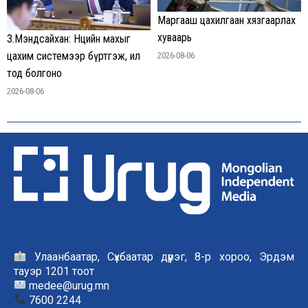
Маргааш цахилгаан хязгаарлах
хуваарь
З.Мэндсайхан: Нөөцийн махыг
цахим системээр бүртгэж, ил
2026-08-06
тод болгоно
2026-08-06
Улаанбаатар, Сүхбаатар дүүрэг, 8-р хороо, Эрдэм
тауэр 1201 тоот
medee@urug.mn
7600 2244