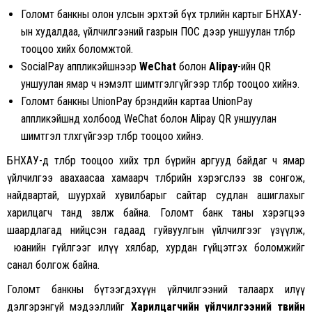
Голомт банкны олон улсын эрхтэй бүх төрлийн картыг БНХАУ-
ын худалдаа, үйлчилгээний газрын ПОС дээр уншуулан төлбөр
тооцоо хийх боломжтой.
SocialPay аппликэйшнээр
WeChat
болон
Alipay
-ийн QR
уншуулан ямар ч нэмэлт шимтгэлгүйгээр төлбөр тооцоо хийнэ.
Голомт банкны UnionPay брэндийн картаа UnionPay
аппликэйшнд холбоод WeChat болон Alipay QR уншуулан
шимтгэл төлөхгүйгээр төлбөр тооцоо хийнэ.
БНХАУ-д төлбөр тооцоо хийх төрөл бүрийн аргууд байдаг ч ямар
үйлчилгээ авахаасаа хамаарч төлбөрийн хэрэгслээ зөв сонгож,
найдвартай, шуурхай хувилбарыг сайтар судлан ашиглахыг
харилцагч танд зөвлөж байна. Голомт банк таны хэрэгцээ
шаардлагад нийцсэн гадаад гуйвуулгын үйлчилгээг үзүүлж,
юанийн гүйлгээг илүү хялбар, хурдан гүйцэтгэх боломжийг
санал болгож байна.
Голомт банкны бүтээгдэхүүн үйлчилгээний талаарх илүү
дэлгэрэнгүй мэдээллийг
Харилцагчийн үйлчилгээний төвийн