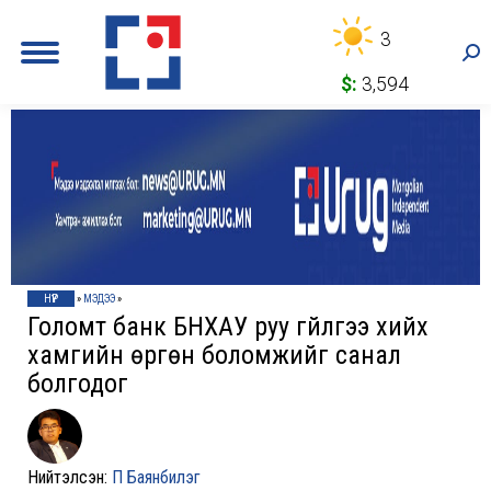
3
Sea
$:
3,594
НҮҮР
»
МЭДЭЭ
»
Голомт банк БНХАУ руу гүйлгээ хийх
хамгийн өргөн боломжийг санал
болгодог
Нийтэлсэн:
П Баянбилэг