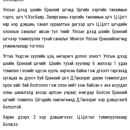
Улсын дээд шүүхийн Ерөнхий шүүгчид Эрүүгийн хэргийн танхимын
тэргүүн, шүүгч Ч.Хосбаяр, Захиргааны хэргийн танхимын шүүгч Ц.Цогт
нар нэр дэвшин, санал хураалтын дүнгээр шүүгч Ц.Цогт шүүгчдийн
олонхын саналыг авсан тул түүнийг Улсын дээд шүүхийн Ерөнхий
шүүгчээр томилуулах тухай саналыг Монгол Улсын Ерөнхийлөгчид
уламжлахаар тогтлоо.
Угтаа Үндсэн хуулийн цэц өнгөрөгч долоо хоногт Улсын дээд
шүүхийн Ерөнхий шүүгчийг Шүүхийн тухай хуулиар 6 жилээр 1 удаа
томилно гэснийг үндсэн хууль зөрчсөн байна гэж дүгнэлт гаргахад
хугацаа нь дуусч буй Ерөнхий шүүгч Д.Ганзориг дахин томилогдох
орон зайг бий болголоо гэж олон нийт үзэж байсан ч энэ асуудал
олны шүүмжлэлд ихээр өртсөн учраас өчигдөр болсон Ерөнхий
шүүгчийг томилох Шүүгчдийн зөвлөгөөнд Д.Ганзориг нэр дэвшсэнгүй
бололтой.
Харин дээрх 2 нэр дэвшигчээс Ц.Цогтыг томилуулахаар
болжээ.