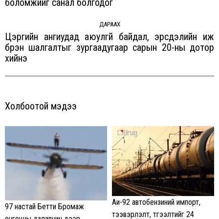
боломжийг санал болгодог
post:
ДАРААХ
Цэргийн ангиудад аюулгүй байдал, эрсдэлийн иж
бүрэн шалгалтыг зургаадугаар сарын 20-ны дотор
Next
хийнэ
post:
Холбоотой мэдээ
Аи-92 автобензиний импорт,
97 настай Бетти Бромаж
тээвэрлэлт, түгээлтийг 24
онгоцны далавчин дээр