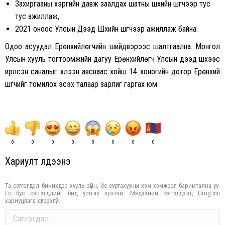
Захиргааны хэргийн давж заалдах шатны шүүхийн шүүгчээр тус
тус ажиллаж,
2021 оноос Улсын Дээд Шүүхийн шүүгчээр ажиллаж байна.
Одоо асуудал Ерөнхийлөгчийн шийдвэрээс шалтгаална. Монгол
Улсын хууль тогтоомжийн дагуу Ерөнхийлөгч Улсын дээд шүүхээс
ирүүлсэн саналыг хүлээн авснаас хойш 14 хоногийн дотор Ерөнхий
шүүгчийг томилох эсэх талаар зарлиг гаргах юм.
0
0
0
0
0
0
0
0
Хариулт үлдээнэ үү
Та сэтгэгдэл бичихдээ хууль зүйн, ёс суртахууны хэм хэмжээг баримтална уу.
Ёс бус сэтгэгдлийг бид устгах эрхтэй. Мэдээний сэтгэгдэлд Urug.mn
хариуцлага хүлээхгүй.
Comment