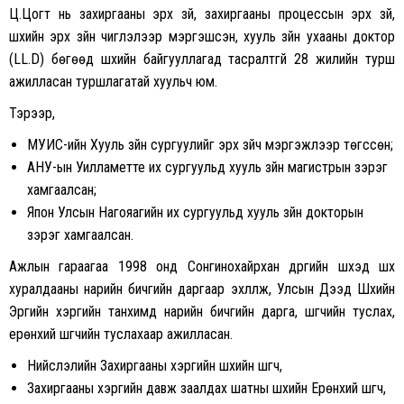
Ц.Цогт нь захиргааны эрх зүй, захиргааны процессын эрх зүй,
шүүхийн эрх зүйн чиглэлээр мэргэшсэн, хууль зүйн ухааны доктор
(LL.D) бөгөөд шүүхийн байгууллагад тасралтгүй 28 жилийн турш
ажилласан туршлагатай хуульч юм.
Тэрээр,
МУИС-ийн Хууль зүйн сургуулийг эрх зүйч мэргэжлээр төгссөн;
АНУ-ын Уилламетте их сургуульд хууль зүйн магистрын зэрэг
хамгаалсан;
Япон Улсын Нагояагийн их сургуульд хууль зүйн докторын
зэрэг хамгаалсан.
Ажлын гараагаа 1998 онд Сонгинохайрхан дүүргийн шүүхэд шүүх
хуралдааны нарийн бичгийн даргаар эхлүүлж, Улсын Дээд Шүүхийн
Эрүүгийн хэргийн танхимд нарийн бичгийн дарга, шүүгчийн туслах,
ерөнхий шүүгчийн туслахаар ажилласан.
Нийслэлийн Захиргааны хэргийн шүүхийн шүүгч,
Захиргааны хэргийн давж заалдах шатны шүүхийн Ерөнхий шүүгч,