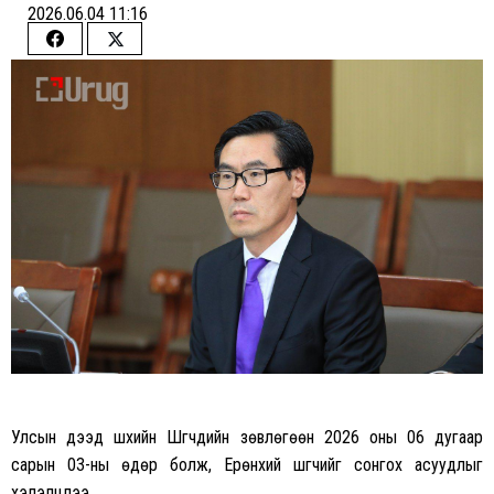
2026.06.04 11:16
Share
Share
on
on
Facebook
Twitter
Улсын дээд шүүхийн Шүүгчдийн зөвлөгөөн 2026 оны 06 дугаар
сарын 03-ны өдөр болж, Ерөнхий шүүгчийг сонгох асуудлыг
хэлэлцлээ.