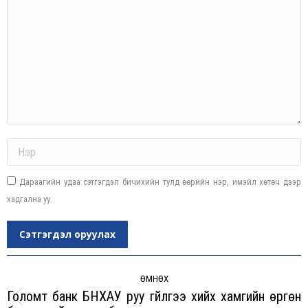
Name *
Дараагийн удаа сэтгэгдэл бичихийн тулд өөрийн нэр, имэйл хөтөч дээр
хадгална уу.
Сэтгэгдэл оруулах
Post
navigation
ӨМНӨХ
Голомт банк БНХАУ руу гүйлгээ хийх хамгийн өргөн
Previous