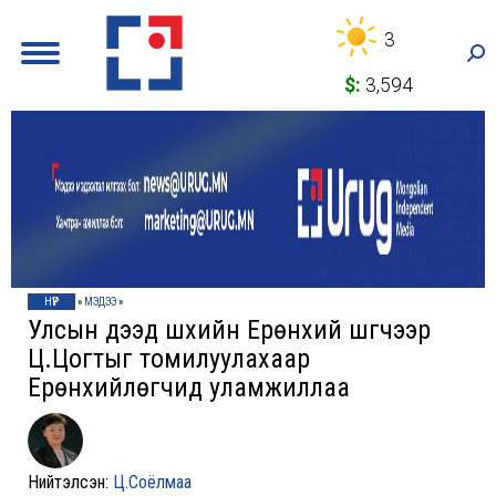
3
Sea
$:
3,594
НҮҮР
»
МЭДЭЭ
»
Улсын дээд шүүхийн Ерөнхий шүүгчээр
Ц.Цогтыг томилуулахаар
Ерөнхийлөгчид уламжиллаа
Нийтэлсэн:
Ц.Соёлмаа