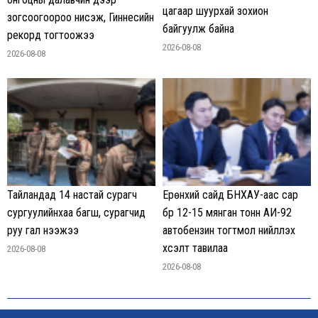
цагаар шуурхай зохион
зогсоогоороо нисэж, Гиннесийн
байгуулж байна
рекорд тогтоожээ
2026-08-08
2026-08-08
Тайландад 14 настай сурагч
Ерөнхий сайд БНХАУ-аас сар
сургуулийнхаа багш, сурагчид
бүр 12-15 мянган тонн АИ-92
руу гал нээжээ
автобензин тогтмол нийлүүлэх
хүсэлт тавилаа
2026-08-08
2026-08-08