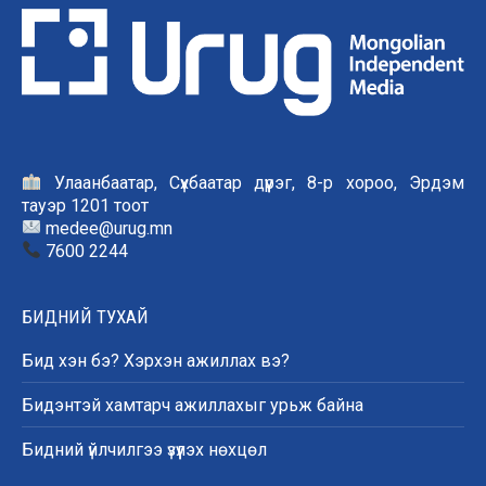
Улаанбаатар, Сүхбаатар дүүрэг, 8-р хороо, Эрдэм
тауэр 1201 тоот
medee@urug.mn
7600 2244
БИДНИЙ ТУХАЙ
Бид хэн бэ? Хэрхэн ажиллах вэ?
Бидэнтэй хамтарч ажиллахыг урьж байна
Бидний үйлчилгээ үзүүлэх нөхцөл