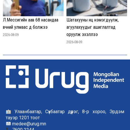
Л.Мессигийн аав 68 насандаа
Шатахууны нөөц нэмэгдүүлж,
өвчний улмаас өөд болжээ
агуулахуудыг ашиглалтад
оруулж эхэллээ
2026-08-09
2026-08-09
Улаанбаатар, Сүхбаатар дүүрэг, 8-р хороо, Эрдэм
тауэр 1201 тоот
medee@urug.mn
7600 2244