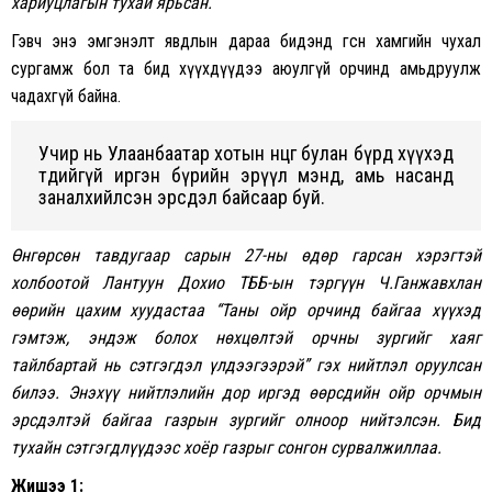
хариуцлагын тухай ярьсан.
Гэвч энэ эмгэнэлт явдлын дараа бидэнд өгсөн хамгийн чухал
сургамж бол та бид хүүхдүүдээ аюулгүй орчинд амьдруулж
чадахгүй байна.
Учир нь Улаанбаатар хотын өнцөг булан бүрд хүүхэд
төдийгүй иргэн бүрийн эрүүл мэнд, амь насанд
заналхийлсэн эрсдэл байсаар буй.
Өнгөрсөн тавдугаар сарын 27-ны өдөр гарсан хэрэгтэй
холбоотой Лантуун Дохио ТББ-ын тэргүүн Ч.Ганжавхлан
өөрийн цахим хуудастаа “Таны ойр орчинд байгаа хүүхэд
гэмтэж, эндэж болох нөхцөлтэй орчны зургийг хаяг
тайлбартай нь сэтгэгдэл үлдээгээрэй” гэх нийтлэл оруулсан
билээ. Энэхүү нийтлэлийн дор иргэд өөрсдийн ойр орчмын
эрсдэлтэй байгаа газрын зургийг олноор нийтэлсэн. Бид
тухайн сэтгэгдлүүдээс хоёр газрыг сонгон сурвалжиллаа.
Жишээ 1: