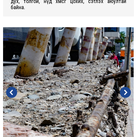
дух, толгой, нүд хөмсгөө цохих, сэтлэх аюултай
байна.