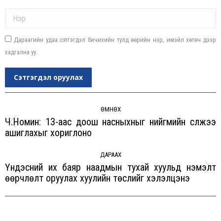
Name *
Дараагийн удаа сэтгэгдэл бичихийн тулд өөрийн нэр, имэйл хөтөч дээр
хадгална уу.
Сэтгэгдэл оруулах
Post
navigation
ӨМНӨХ
Ч.Номин: 13-аас доош насныхныг нийгмийн сүлжээ
Previous
ашиглахыг хориглоно
post:
ДАРААХ
Үндэсний их баяр наадмын тухай хуульд нэмэлт
Next
өөрчлөлт оруулах хуулийн төслийг хэлэлцэнэ
post: