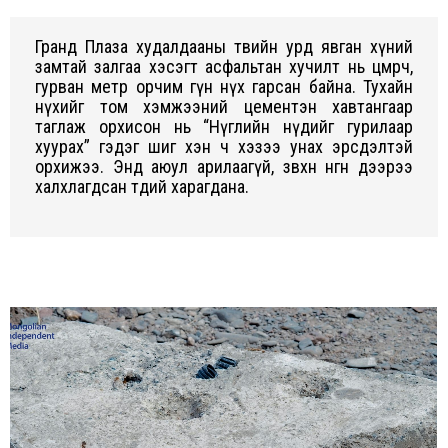
Гранд Плаза худалдааны төвийн урд явган хүний
замтай залгаа хэсэгт асфальтан хучилт нь цөмөрч,
гурван метр орчим гүн нүх гарсан байна. Тухайн
нүхийг том хэмжээний цементэн хавтангаар
таглаж орхисон нь “Нүглийн нүдийг гурилаар
хуурах” гэдэг шиг хэн ч хэзээ унах эрсдэлтэй
орхижээ. Энд аюул арилаагүй, зөвхөн өнгөн дээрээ
халхлагдсан төдий харагдана.