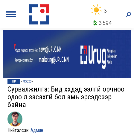
3
Sea
$:
3,594
НҮҮР
»
МЭДЭЭ
»
Сурвалжилга: Бид хүүхдэд ээлгүй орчноо
одоо л засахгүй бол амь эрсэдсээр
байна
Нийтэлсэн:
Админ