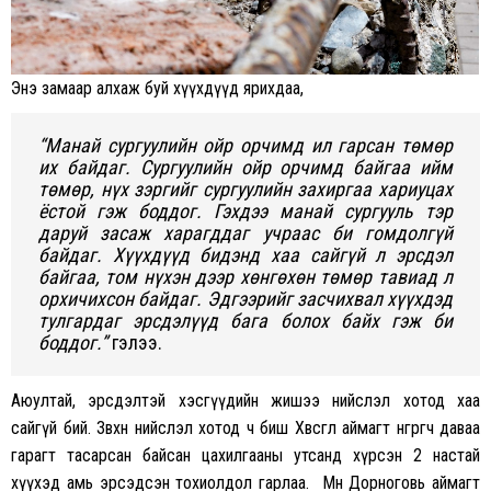
Энэ замаар алхаж буй хүүхдүүд ярихдаа,
“Манай сургуулийн ойр орчимд ил гарсан төмөр
их байдаг. Сургуулийн ойр орчимд байгаа ийм
төмөр, нүх зэргийг сургуулийн захиргаа хариуцах
ёстой гэж боддог. Гэхдээ манай сургууль тэр
даруй засаж харагддаг учраас би гомдолгүй
байдаг. Хүүхдүүд бидэнд хаа сайгүй л эрсдэл
байгаа, том нүхэн дээр хөнгөхөн төмөр тавиад л
орхичихсон байдаг. Эдгээрийг засчихвал хүүхдэд
тулгардаг эрсдэлүүд бага болох байх гэж би
боддог.”
гэлээ.
Аюултай, эрсдэлтэй хэсгүүдийн жишээ нийслэл хотод хаа
сайгүй бий. Зөвхөн нийслэл хотод ч биш Хөвсгөл аймагт өнгөрөгч даваа
гарагт тасарсан байсан цахилгааны утсанд хүрсэн 2 настай
хүүхэд амь эрсэдсэн тохиолдол гарлаа.
Мөн Дорноговь аймагт