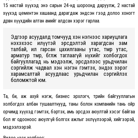
15 настай хүүхэд энэ сарын 24-нд шороонд даруулж, 2 настай
хүүхэд цементэн хашаанд дарагдаж эндсэн гээд долоо хоногт
дөрвөн хүүхдийн алтан амийг алдсан хэрэг гарлаа.
Эдгээр асуудалд томчууд хэн нэгнээс хариуцлага
нэхэхээс илүүтэй эрсдэлтэй харагдсан зам
талбай, ил гарсан цахилгааны утас, төмөр утас,
арматур төмөр, бөглөж таглаагүй нүхийг холбогдох
байгууллагад нь мэдээлж, эрсдэлээс урьдчилан
сэргийлж чадвал хэн нэгэн гэмтэх, эндэх зэрэг
харамсалтай асуудлаас урьдчилан сэргийлэх
боломжтой юм.
Та, би, аж ахуй нэгж, бизнес эрхлэгч, төрийн байгууллагын
холбогдох албан тушаалтнууд, таны болон компанийн тань ойр
орчимд хүүхэд гэмтэх, бэртэх, амь эрсдэх аюултай хэсэг байгаа
бол яг одооноос аюулгүй болгох ажлыг эхлүүлээрэй, хийгээрэй,
мэдээлээрэй.
Видео үзэх холбоос: