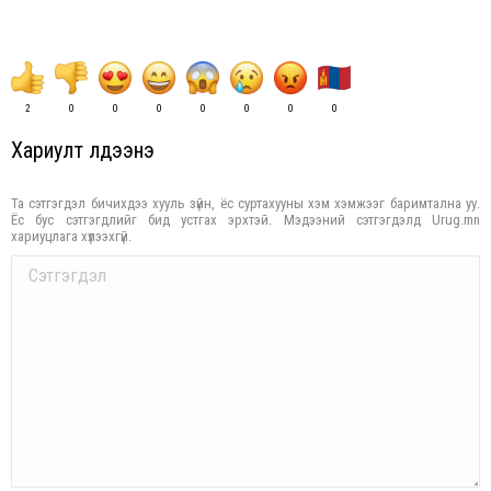
2
0
0
0
0
0
0
0
Хариулт үлдээнэ үү
Та сэтгэгдэл бичихдээ хууль зүйн, ёс суртахууны хэм хэмжээг баримтална уу.
Ёс бус сэтгэгдлийг бид устгах эрхтэй. Мэдээний сэтгэгдэлд Urug.mn
хариуцлага хүлээхгүй.
Comment