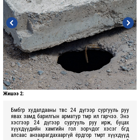
Жишээ 2:
Бөмбөгөр худалдааны төвөөс 24 дүгээр сургууль руу
явах замд барилгын арматур төмөр ил гарчээ. Энэ
хэсгээр 24 дүгээр сургууль руу ирж, буцах
хүүхдүүдийн хамгийн гол зорчдог хэсэг бөгөөд
алсаас анзаарагдахааргүй ёрдгор төмөрт хүүхдүүд