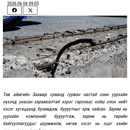
2026.06.04 09:05
Share
Share
on
on
Facebook
Twitter
Төв аймгийн Заамар суманд гурван настай охин уурхайн
нүхэнд унасан харамсалтай хэрэг гарснаас хойш олон нийт
хэсэг хугацаанд бухимдаж, буруутныг эрж хайсан. Зарим нь
уурхайн компанийг буруутгаж, зарим нь төрийн
байгууллагуудыг шүүмжилж, нөгөө хэсэг нь эцэг эхийн