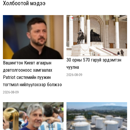
Холбоотой мэдээ
30 орны 570 гаруй эрдэмтэн
Вашингтон Киевт агаарын
чуулна
довтолгооноос хамгаалах
2026-08-09
Patriot системийн пуужин
тогтмол нийлүүлэхээр болжээ
2026-08-09