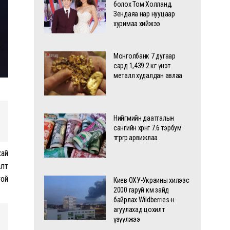
болох Том Холланд,
Зендаяа нар нууцаар
хуримаа хийжээ
Монголбанк 7 дугаар
сард 1,439.2 кг үнэт
металл худалдан авлаа
Нийгмийн даатгалын
сангийн хөрөнгө 7.6 тэрбум
төгрөгөөр арвижлаа
хай
алт
той
Киев ОХУ-Украины хилээс
2000 гаруй км зайд
байрлах Wildberries-н
агуулахад цохилт
үзүүлжээ