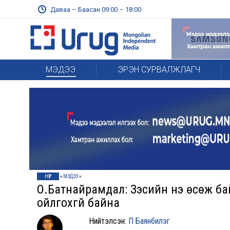
Даваа – Баасан 09:00 – 18:00
МЭДЭЭ
ЭРЭН СУРВАЛЖЛАГЧ
НҮҮР
»
МЭДЭЭ
»
О.Батнайрамдал: Зэсийн үнэ өсөж б
ойлгохгүй байна
Нийтэлсэн:
П Баянбилэг