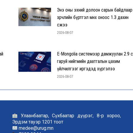
Энэ оны эхний долоон сарын байдлаар
зөрчлийн бүртгэл өмнөх оноос 1.3 дахин
өсжээ
2026-08-07
ай
E-Mongolia системээр дамжуулан 2.9 с
гаруй нийгмийн даатгалын цахим
үйлчилгээг иргэдэд хүргэлээ
2026-08-07
Улаанбаатар, Сүхбаатар дүүрэг, 8-р хороо,
Эрдэм тауэр 1201 тоот
medee@urug.mn