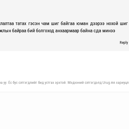
уулалтаа татах гэсэн чам шиг байгаа юман дээрээ нохой шиг
жлын байраа бий болгоход анхаармаар байна сда минээ
Reply
а уу. Ёс бус сэтгэгдлийг бид устгах эрхтэй. Мэдээний сэтгэгдэлд Urug.mn хариуцл