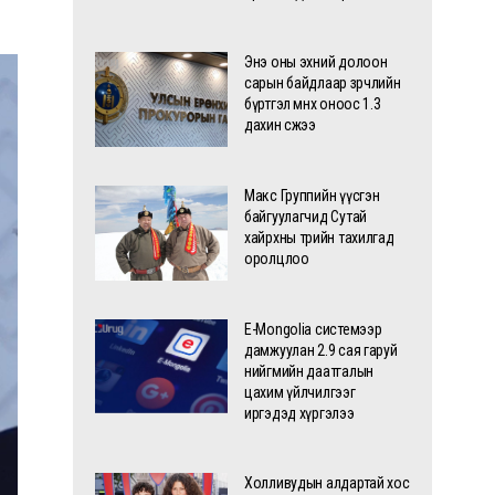
Энэ оны эхний долоон
сарын байдлаар зөрчлийн
бүртгэл өмнөх оноос 1.3
дахин өсжээ
Макс Группийн үүсгэн
байгуулагчид Сутай
хайрхны төрийн тахилгад
оролцлоо
E-Mongolia системээр
дамжуулан 2.9 сая гаруй
нийгмийн даатгалын
цахим үйлчилгээг
иргэдэд хүргэлээ
Холливудын алдартай хос