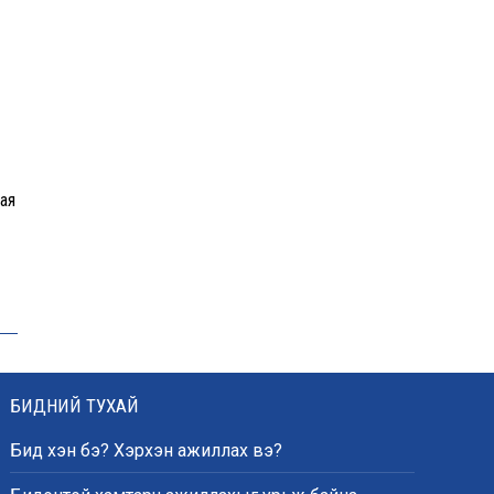
ая
БИДНИЙ ТУХАЙ
Бид хэн бэ? Хэрхэн ажиллах вэ?