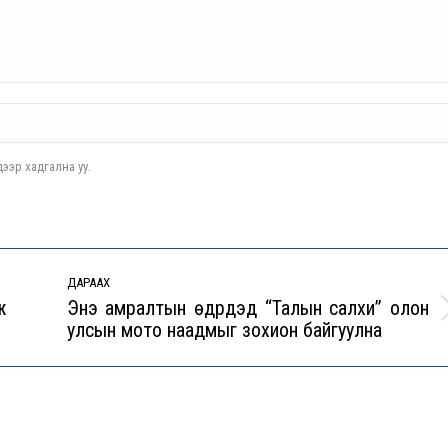
ээр хадгална уу.
ДАРААХ
ж
Энэ амралтын өдрүүдэд “Талын салхи” олон
Next
улсын мото наадмыг зохион байгуулна
post: