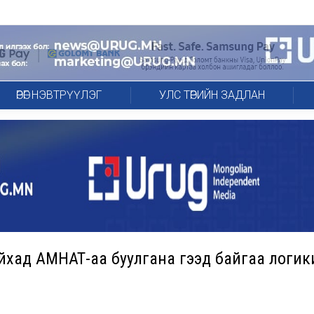
ӨРӨГ НЭВТРҮҮЛЭГ
УЛС ТӨРИЙН ЗАДЛАН
айхад АМНАТ-аа буулгана гээд байгаа логик