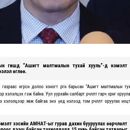
ын гишүүд “Ашигт малтмалын тухай хууль”-д нэмэлт
ээлэл өглөө.
газраас өнгөрсөн долоо хоногт өргөн барьсан “Ашигт малтмалын ту
оор хэлэлцэх гэж байна. Уул уурхайн салбарт өөрчлөлт гарч хөрөнгө оруул
хэлэлцээр явж байгаа энэ үед нэлээд том өөрчлөлт оруулах ноц
нэмэлт зэсийн АМНАТ-ыг гурав дахин бууруулах өөрчлөлт
лароос дээш байсан тохиолдолд 15 хувь байсан татварыг