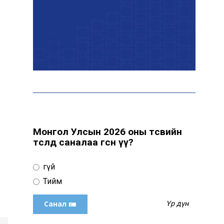
байна
“Сүхбаатар дүүрэгт
үйлдвэрлэв- 2026”
үзэсгэлэн үргэлжилж
байна
Т.Ганболд: Ерөнхийлөгчийн
сонгуульд нэр дэвших
боломж бүрдвэл өрсөлдөнө
Монгол Улсын 2026 оны төсвийн
төсөлд саналаа өгсөн үү?
Цахим орчинд тархсан
Үгүй
бичлэгийн дараа
автобусны жолоочид
Тийм
хариуцлага тооцжээ
Үр дүн
ХААН Банк Ногоон нуур