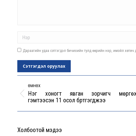
Name *
Дараагийн удаа сэтгэгдэл бичихийн тулд өөрийн нэр, имэйл хөтөч д
Сэтгэгдэл оруулах
Post
navigation
ӨМНӨХ
Нэг хоногт явган зорчигч мөргө
Previous
гэмтээсэн 11 осол бүртгэгджээ
post:
Холбоотой мэдээ