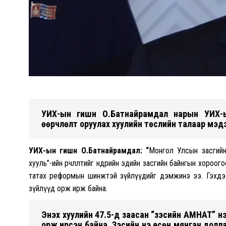
УИХ-ын гишүүн О.Батнайрамдал нарын УИХ-
өөрчлөлт оруулах хуулийн төслийн талаар мэд
УИХ-ын гишүүн О.Батнайрамдал: “
Монгол Улсын засгийн 
хууль”-ийн өөрчлөлтийг өнөөдрийн эдийн засгийн байнгын хороог
татах реформын шинжтэй зүйлүүдийг дэмжинэ ээ. Гэхдээ 
зүйлүүд орж ирж байна.
Энэхүү хуулийн 47.5-д заасан “зэсийн АМНАТ” 
орж ирсэн байна. Зэсийн үнэ есөн мянган дол