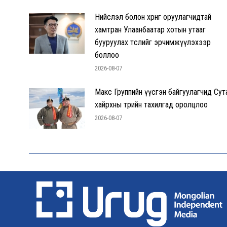
Нийслэл болон хөрөнгө оруулагчидтай
хамтран Улаанбаатар хотын утааг
бууруулах төслийг эрчимжүүлэхээр
боллоо
2026-08-07
Макс Группийн үүсгэн байгуулагчид Сут
хайрхны төрийн тахилгад оролцлоо
2026-08-07