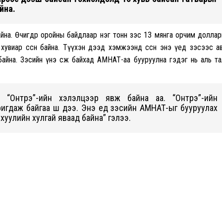
айна.
айна. Өчигдөр оройны байдлаар нэг тонн зэс 13 мянга орчим долла
увиар өссөн байна. Түүхэн дээд хэмжээнд өссөн энэ үед зэсээс а
айна. Зэсийн үнэ өсөж байхад АМНАТ-аа бууруулна гэдэг нь аль т
 “Онтрэ”-ийн хэлэлцээр явж байна аа. “Онтрэ”-ийн
гдаж байгаа шүү дээ. Энэ үед зэсийн АМНАТ-ыг бууруулах
 хуулийн хулгай яваад байна” гэлээ.