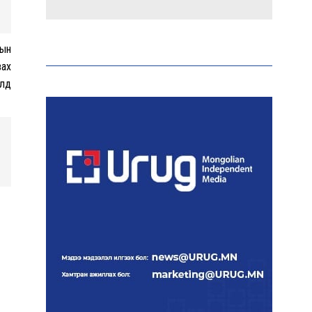
Эрдэмтэд AI ашиглан цоо
шинэ вирусүүд бүтээжээ
рын
вах
алд
Ш.Шинэцэцэгийг
хохироосон гэх 2011 оны
хэргийг прокуророос
шүүхэд шилжүүлжээ
Meta компанийг 567 сая
ам.доллароор торгожээ
Шатахууны нийлүүлэлт
эрчимжиж, түгээлтийн
хүчин чадлыг нэмэгдүүлж