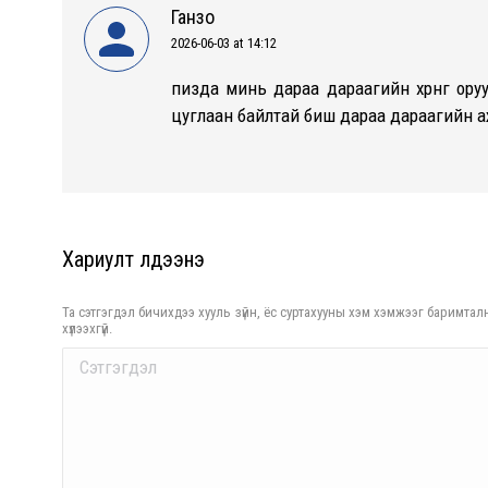
Ганзо
2026-06-03 at 14:12
says:
пизда минь дараа дараагийн хөрөнгө ор
цуглаан байлтай биш дараа дараагийн а
Хариулт үлдээнэ үү
Та сэтгэгдэл бичихдээ хууль зүйн, ёс суртахууны хэм хэмжээг баримталн
хүлээхгүй.
Comment