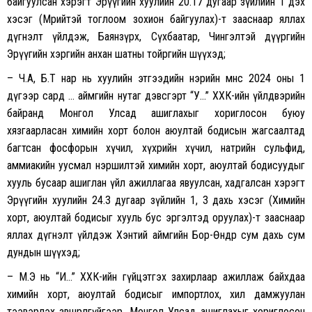
байгуулсан хэрэгт Эрүүгийн хуулийн 20.17 дугаар зүйлийн 1 дэх
хэсэг (Мөрийтэй тоглоом зохион байгуулах)-т зааснаар яллах
дүгнэлт үйлдэж, Баянзүрх, Сүхбаатар, Чингэлтэй дүүргийн
Эрүүгийн хэргийн анхан шатны тойргийн шүүхэд;
– Ч.А, Б.Т нар нь хуулийн этгээдийн нэрийн өмнөөс 2024 оны 1
дүгээр сард … аймгийн нутаг дэвсгэрт “У…” ХХК-ийн үйлдвэрийн
байранд Монгол Улсад ашиглахыг хориглосон буюу
хязгаарласан химийн хорт болон аюултай бодисын жагсаалтад
багтсан фосфорын хүчил, хүхрийн хүчил, натрийн сульфид,
аммиакийн уусмал нэршилтэй химийн хорт, аюултай бодисуудыг
хууль бусаар ашиглан үйл ажиллагаа явуулсан, хадгалсан хэрэгт
Эрүүгийн хуулийн 24.3 дугаар зүйлийн 1, 3 дахь хэсэг (Химийн
хорт, аюултай бодисыг хууль бус эргэлтэд оруулах)-т зааснаар
яллах дүгнэлт үйлдэж Хэнтий аймгийн Бор-Өндөр сум дахь сум
дундын шүүхэд;
– М.Э нь “И…” ХХК-ийн гүйцэтгэх захирлаар ажиллаж байхдаа
химийн хорт, аюултай бодисыг импортлох, хил дамжуулан
тээвэрлэх зөвшөөрөлгүйгээр, Монгол Улсад ашиглахыг хориглосон