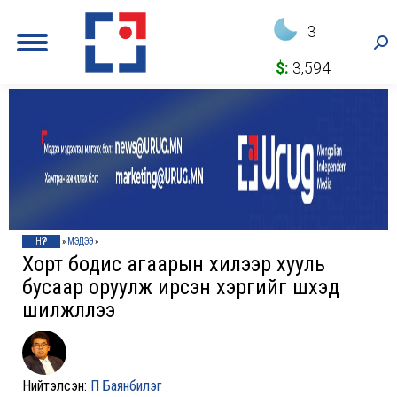
3
Sea
$:
3,594
НҮҮР
»
МЭДЭЭ
»
Хорт бодис агаарын хилээр хууль
бусаар оруулж ирсэн хэргийг шүүхэд
шилжүүллээ
Нийтэлсэн:
П Баянбилэг