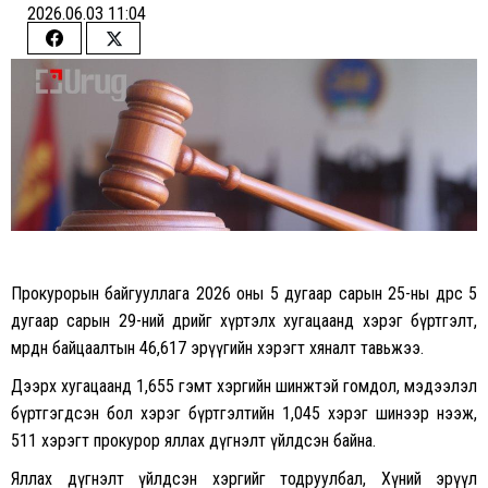
2026.06.03 11:04
Share
Share
on
on
Facebook
Twitter
Прокурорын байгууллага 2026 оны 5 дугаар сарын 25-ны өдрөөс 5
дугаар сарын 29-ний өдрийг хүртэлх хугацаанд хэрэг бүртгэлт,
мөрдөн байцаалтын 46,617 эрүүгийн хэрэгт хяналт тавьжээ.
Дээрх хугацаанд 1,655 гэмт хэргийн шинжтэй гомдол, мэдээлэл
бүртгэгдсэн бол хэрэг бүртгэлтийн 1,045 хэрэг шинээр нээж,
511 хэрэгт прокурор яллах дүгнэлт үйлдсэн байна.
Яллах дүгнэлт үйлдсэн хэргийг тодруулбал, Хүний эрүүл