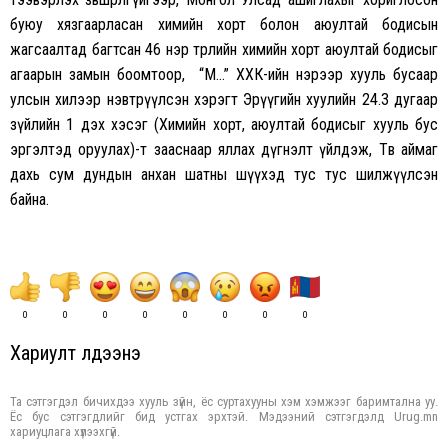
буюу хязгаарласан химийн хорт болон аюултай бодисын
жагсаалтад багтсан 46 нэр төрлийн химийн хорт аюултай бодисыг
агаарын замын боомтоор, “М…” ХХК-ийн нэрээр хууль бусаар
улсын хилээр нэвтрүүлсэн хэрэгт Эрүүгийн хуулийн 24.3 дугаар
зүйлийн 1 дэх хэсэг (Химийн хорт, аюултай бодисыг хууль бус
эргэлтэд оруулах)-т зааснаар яллах дүгнэлт үйлдэж, Төв аймаг
дахь сум дундын анхан шатны шүүхэд тус тус шилжүүлсэн
байна.
0
0
0
0
0
0
0
0
Хариулт үлдээнэ үү
Та сэтгэгдэл бичихдээ хууль зүйн, ёс суртахууны хэм хэмжээг баримтална уу.
Ёс бус сэтгэгдлийг бид устгах эрхтэй. Мэдээний сэтгэгдэлд Urug.mn
хариуцлага хүлээхгүй.