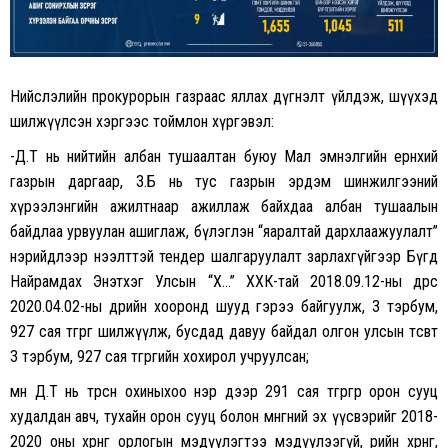
Нийслэлийн прокурорын газраас яллах дүгнэлт үйлдэж, шүүхэд
шилжүүлсэн хэргээс тоймлон хүргэвэл:
-Д.Т нь нийтийн албан тушаалтан буюу Мал эмнэлгийн ерөнхий
газрын даргаар, З.Б нь тус газрын эрдэм шинжилгээний
хүрээлэнгийн ажилтнаар ажиллаж байхдаа албан тушаалын
байдлаа урвуулан ашиглаж, бүлэглэн “яаралтай дархлаажуулалт”
нэрийдлээр нээлттэй тендер шалгаруулалт зарлахгүйгээр Бүгд
Найрамдах Энэтхэг Улсын “Х…” ХХК-тай 2018.09.12-ны өдрөөс
2020.04.02-ны өдрийн хооронд шууд гэрээ байгуулж, 3 тэрбум,
927 сая төгрөг шилжүүлж, бусдад давуу байдал олгон улсын төсөвт
3 тэрбум, 927 сая төгрөгийн хохирол учруулсан;
мөн Д.Т нь төрсөн охиныхоо нэр дээр 291 сая төгрөгөөр орон сууц
худалдан авч, тухайн орон сууц болон мөнгөний эх үүсвэрийг 2018-
2020 оны хөрөнгө орлогын мэдүүлэгтээ мэдүүлээгүй, өөрийн хөрөнгө,