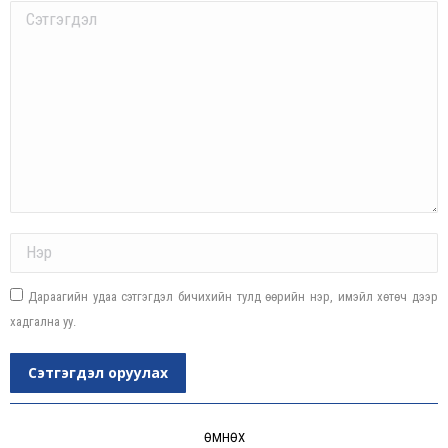
Comment
Name *
Дараагийн удаа сэтгэгдэл бичихийн тулд өөрийн нэр, имэйл хөтөч дээр
хадгална уу.
Сэтгэгдэл оруулах
Post
navigation
ӨМНӨХ