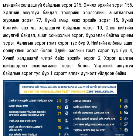
мэндийн халдашгүй байдлын эсрэг 215, Өмчлөх эрхийн эсрэг 155,
Хөдөлгөөний аюулгүй байдал, тээврийн хэрэгслийн ашиглалтын
журмын эсрэг 77, Хүний амьд явах эрхийн эсрэг 15, Хүний
бэлгийн эрх чөлөө, халдашгүй байдлын эсрэг 10, Олон нийтийн
аюулгүй байдал, ашиг сонирхлын эсрэг, Хүрээлэн байгаа орчны
эсрэг, Авлигын эсрэг гэмт хэрэг тус бүр 9, Нийтийн албаны ашиг
сонирхлын эсрэг болон Эдийн засгийн гэмт хэрэг тус бүр 4,
Хүний халдашгүй чөлөөтэй байх эрхийн эсрэг 2, Хэрэг шалган
шийдвэрлэх ажиллагааны эсрэг болон Үндэсний аюулгүй
байдлын эсрэг тус бүр 1 хэрэгт яллах дүгнэлт үйлдсэн байна.