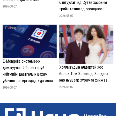
байгуулагчид Сутай хайрхны
2026-08-07
төрийн тахилгад оролцлоо
2026-08-07
E-Mongolia системээр
Холливудын алдартай хос
дамжуулан 2.9 сая гаруй
болох Том Холланд, Зендаяа
нийгмийн даатгалын цахим
нар нууцаар хуримаа хийжээ
үйлчилгээг иргэдэд хүргэлээ
2026-08-07
2026-08-07