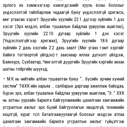
орлого их хэмжээгээр нэмэгдсэнийг хууль ёсны болохыг
үндэслэлтэй тайлбарлаж чадаагүй буюу үндэслэлгүй хөрөнгөжсөн,
мөнгө угаасан хэрэгт Эрүүгийн хуулийн 22.1 дүгээр зүйлийн 1 дэх
хэсэг (Эрх мэдэл, албан тушаалын байдлаа урвуулан ашиглах),
Эрүүгийн хуулийн 22.10 дугаар зүйлийн 1 дэх хэсэг
(Үндэслэлгүйгээр хөрөнгөжих), Эрүүгийн хуулийн 18.6 дугаар
зүйлийн 2 дахь хэсгийн 2.2 дахь заалт (Мөнгө угаах гэмт хэргийг
байнга тогтвортой үйлдэх)-т зааснаар яллах дүгнэлт үйлдэж,
Баянзүрх, Сүхбаатар, Чингэлтэй дүүргийн Эрүүгийн хэргийн анхан
шатны тойргийн шүүхэд;
– М.К нь нийтийн албан тушаалтан буюу “… бүсийн эрчим хүчний
систем” ТӨХК-ийн харьяа … салбарын даргаар ажиллаж байхдаа,
бүрэн эрх, албан тушаалын байдлаа урвуулан ашиглаж, “Э…” ХХК
нь алтны уурхайн барилга байгууламжийн цахилгаан хангамжийн
угсралтын ажлыг эрх бүхий байгууллагын зөвшөөрөлгүй, техникийн
нөхцөлгүй, зураг төслөө баталгаажуулаагүй болохыг мэдсэн атлаа
цахилгаан хангамжийн барилга угсралтын ажлыг гүйцэтгэж