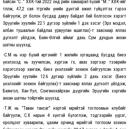
байсан “С…” ХХК-тай 2022 онд өөрийн хамаарал бүхий “М…” ХХК-ийг
төлөөлж, 47,2 сая төгрөгийн үнийн дүнтэй ажил гүйцэтгэх гэрээ
байгуулж, өөртөө болон бусдад давуу байдал бий болгосон хэрэгт
Эрүүгийн хуулийн 22.1 дүгээр зүйлийн 1 дэх хэсэг (Эрх мэдэл,
албан тушаалын байдлаа урвуулан ашиглах)-т зааснаар яллах
дүгнэлт үйлдэж, Баян-Өлгий аймаг дахь Сум дундын анхан
шатны шүүхэд;
-С.М нь нэр бүхий иргэнийг 1 жилийн хугацаанд бусдад биеэ
үнэлэхэд нь зуучилсан, хүргэж өгөх, авах зэргээр тээврийн
хэрэгслээр хангаж, биеэ үнэлэхийг зохион байгуулсан хэрэгт
Эрүүгийн хуулийн 12.6 дугаар зүйлийн 2 дахь хэсэг (Биеэ
үнэлэхийг зохион байгуулах)-т зааснаар яллах дүгнэлт үйлдэж,
Баянгол, Хан-Уул, Сонгинохайрхан дүүргийн Эрүүгийн хэргийн
анхан шатны тойргийн шүүхэд;
-Т.Ж нь “Таван тансаг” нэртэй мөрийтэй тоглоомын клубийг
байгуулж, С.Х нарын 4 хүнтэй бүлэглэж, тэдгээрийн үүрэг,
оролцоог хуваарилж, цахим орчинд мөрийтэй тоглоом зохион