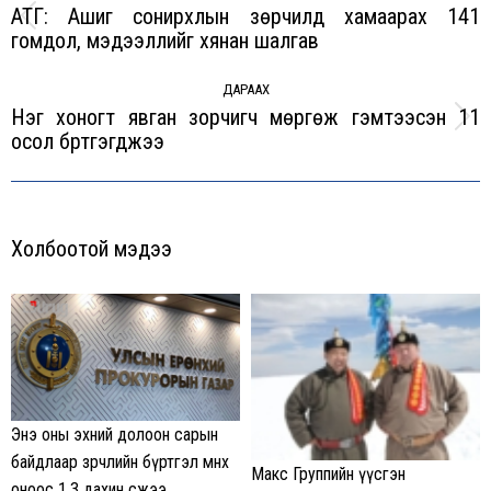
АТГ: Ашиг сонирхлын зөрчилд хамаарах 141
Previous
гомдол, мэдээллийг хянан шалгав
post:
ДАРААХ
Нэг хоногт явган зорчигч мөргөж гэмтээсэн 11
Next
осол бүртгэгджээ
post:
Холбоотой мэдээ
Энэ оны эхний долоон сарын
байдлаар зөрчлийн бүртгэл өмнөх
Макс Группийн үүсгэн
оноос 1.3 дахин өсжээ