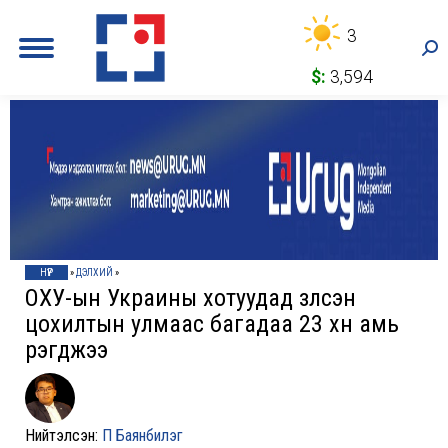
3
Sea
$:
3,594
НҮҮР
»
ДЭЛХИЙ
»
ОХУ-ын Украины хотуудад үзүүлсэн
цохилтын улмаас багадаа 23 хүн амь
үрэгджээ
Нийтэлсэн:
П Баянбилэг