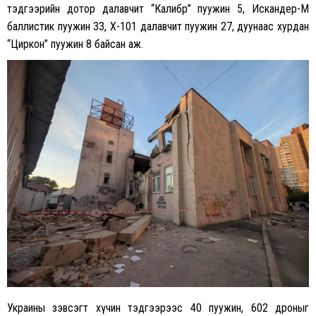
тэдгээрийн дотор далавчит “Калибр” пуужин 5, Искандер-М
баллистик пуужин 33, X-101 далавчит пуужин 27, дуунаас хурдан
“Циркон” пуужин 8 байсан аж.
Украины зэвсэгт хүчин тэдгээрээс 40 пуужин, 602 дроныг