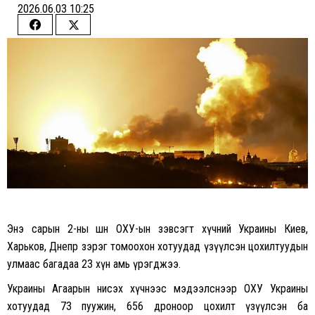
2026.06.03 10:25
Share
Share
on
on
Facebook
Twitter
Энэ сарын 2-ны шөнө ОХУ-ын зэвсэгт хүчний Украины Киев,
Харьков, Днепр зэрэг томоохон хотуудад үзүүлсэн цохилтуудын
улмаас багадаа 23 хүн амь үрэгджээ.
Украины Агаарын нисэх хүчнээс мэдээлснээр ОХУ Украины
хотуудад 73 пуужин, 656 дроноор цохилт үзүүлсэн ба