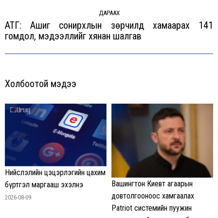
ДАРААХ
АТГ: Ашиг сонирхлын зөрчилд хамаарах 141
Next
гомдол, мэдээллийг хянан шалгав
post:
Холбоотой мэдээ
Нийслэлийн цэцэрлэгийн цахим
Вашингтон Киевт агаарын
бүртгэл маргааш эхэлнэ
довтолгооноос хамгаалах
2026-08-09
Patriot системийн пуужин