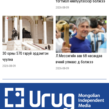
тогтмол нийлүүлэхээр болжээ
2026-08-09
30 орны 570 гаруй эрдэмтэн
Л.Мессигийн аав 68 насандаа
чуулна
өвчний улмаас өөд болжээ
2026-08-09
2026-08-09