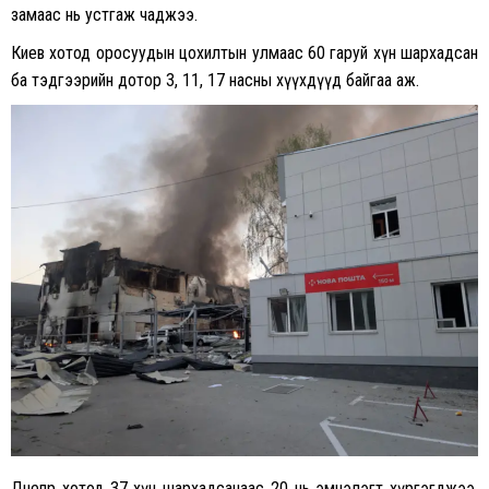
замаас нь устгаж чаджээ.
Киев хотод оросуудын цохилтын улмаас 60 гаруй хүн шархадсан
ба тэдгээрийн дотор 3, 11, 17 насны хүүхдүүд байгаа аж.
Днепр хотод 37 хүн шархадсанаас 20 нь эмнэлэгт хүргэгджээ.