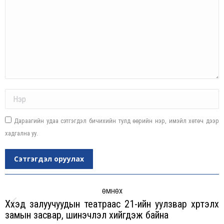
Name *
Дараагийн удаа сэтгэгдэл бичихийн тулд өөрийн нэр, имэйл хөтөч дээр
хадгална уу.
Сэтгэгдэл оруулах
Post
navigation
ӨМНӨХ
Хүүхэд залуучуудын театраас 21-ийн уулзвар хүртэлх
Previous
замын засвар, шинэчлэл хийгдэж байна
post: