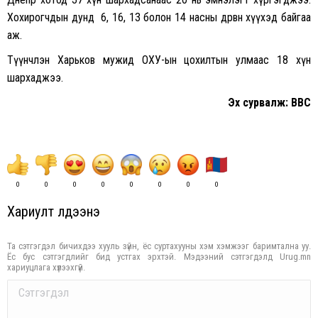
Хохирогчдын дунд 6, 16, 13 болон 14 насны дөрвөн хүүхэд байгаа
аж.
Түүнчлэн Харьков мужид ОХУ-ын цохилтын улмаас 18 хүн
шархаджээ.
Эх сурвалж: BBC
0
0
0
0
0
0
0
0
Хариулт үлдээнэ үү
Та сэтгэгдэл бичихдээ хууль зүйн, ёс суртахууны хэм хэмжээг баримтална уу.
Ёс бус сэтгэгдлийг бид устгах эрхтэй. Мэдээний сэтгэгдэлд Urug.mn
хариуцлага хүлээхгүй.
Comment