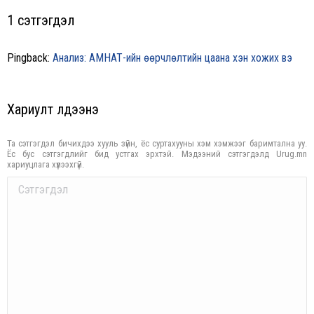
1 сэтгэгдэл
Pingback:
Анализ: АМНАТ-ийн өөрчлөлтийн цаана хэн хожих вэ
Хариулт үлдээнэ үү
Та сэтгэгдэл бичихдээ хууль зүйн, ёс суртахууны хэм хэмжээг баримтална уу.
Ёс бус сэтгэгдлийг бид устгах эрхтэй. Мэдээний сэтгэгдэлд Urug.mn
хариуцлага хүлээхгүй.
Comment