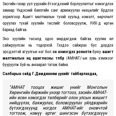
З
асгийн газар уул уурхайн бүтээгдэхүүний борлуулалтыг нэмэгдүүлэх
замаар Үндэсний баялгийн санг арвижуулах нөхцөлийг бүрдүүлэх
зорилгоор Ашигт малтмалын тухай хуульд нэмэлт, өөрчлөлт
оруулах тухай хуулийн төслийг боловсруулж, УИХ-д өргөн
бариад байгаа.
Энэ хуулийн төсөлд одоо мөрдөгдөж байгаа хуулиа илүү
сайжруулсан нь тодорхой. Гэхдээ сайжрах бус дордох
эрсдэлтэй агуулгын нэг бол
өсөн нэмэгдэх рояалти
буюу
ашигт
малтмалын нөөц ашигласны төлбөр
/АМНАТ/-ын хувь хэмжээг
бууруулж буй нь анхаарал татаж байна.
Салбарын сайд Г.Дамдинням үүнийг тайбарлахдаа,
“АМНАТ тооцох жишиг үнийг Монголын
Хөрөнгийн биржийн үнээр тогтоох, зэсийн АМНАТ-
ийн өсөн нэмэгдэх төлбөрийг олон улсын жишигт
нийцүүлэх, баяжуулах, боловсруулах үйлдвэрийн
бүтээгдэхүүнд ногдох АМНАТ-ийг оновчтой
тогтоож, нэмүү өртөг шингэсэн бүтээгдэхүүн