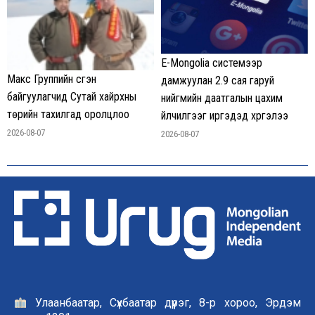
E-Mongolia системээр
Макс Группийн үүсгэн
дамжуулан 2.9 сая гаруй
байгуулагчид Сутай хайрхны
нийгмийн даатгалын цахим
төрийн тахилгад оролцлоо
үйлчилгээг иргэдэд хүргэлээ
2026-08-07
2026-08-07
Улаанбаатар, Сүхбаатар дүүрэг, 8-р хороо, Эрдэм