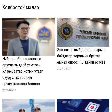
Холбоотой мэдээ
Энэ оны эхний долоон сарын
байдлаар зөрчлийн бүртгэл
Нийслэл болон хөрөнгө
өмнөх оноос 1.3 дахин өсжээ
оруулагчидтай хамтран
2026-08-07
Улаанбаатар хотын утааг
бууруулах төслийг
эрчимжүүлэхээр боллоо
2026-08-07