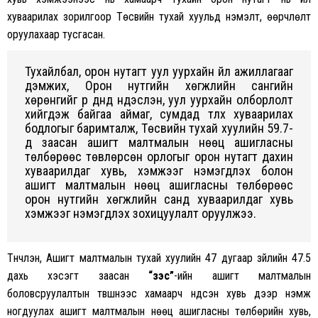
хуваарилах зорилгоор Төсвийн тухай хуульд нэмэлт, өөрчлөлт
оруулахаар тусгасан
.
Тухайлбал, орон нутагт уул уурхайн үйл ажиллагааг
дэмжих, Орон нутгийн хөгжлийн сангийн
хөрөнгийг үр дүнд үндэслэн, уул уурхайн олборлолт
хийгдэж байгаа аймаг, сумдад
түлхүү
хуваарилах
бодлогыг баримталж, Төсвийн тухай хуулийн 59.7-
д
заасан ашигт малтмалын нөөц ашигласны
төлбөрөөс төвлөрсөн орлогыг орон нутагт дахин
хуваарилдаг хувь, хэмжээг нэмэгдүүлэх болон
ашигт малтмалын нөөц ашигласны төлбөрөөс
орон нутгийн хөгжлийн санд хуваарилдаг хувь
хэмжээг нэмэгдүүлэх зохицуулалт оруулжээ.
Түүнчлэн, Ашигт малтмалын тухай хуулийн
47
дугаар зүйлийн 47.5
дахь хэсэгт заасан
“зэс”
-ийн ашигт малтмалын
боловсруулалтын түвшнээс хамаарч үндсэн хувь дээр нэмж
ногдуулах ашигт малтмалын нөөц ашигласны төлбөрийн хувь,