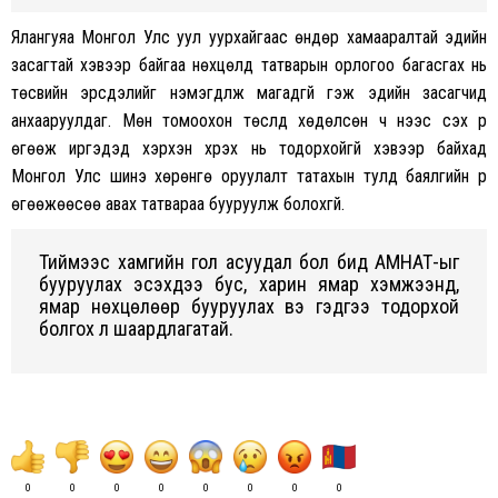
Ялангуяа Монгол Улс уул уурхайгаас өндөр хамааралтай эдийн
засагтай хэвээр байгаа нөхцөлд татварын орлогоо багасгах нь
төсвийн эрсдэлийг нэмэгдүүлж магадгүй гэж эдийн засагчид
анхааруулдаг. Мөн томоохон төслүүд хөдөлсөн ч үүнээс үүсэх үр
өгөөж иргэдэд хэрхэн хүрэх нь тодорхойгүй хэвээр байхад
Монгол Улс шинэ хөрөнгө оруулалт татахын тулд баялгийн үр
өгөөжөөсөө авах татвараа бууруулж болохгүй.
Тиймээс хамгийн гол асуудал бол бид АМНАТ-ыг
бууруулах эсэхдээ бус, харин ямар хэмжээнд,
ямар нөхцөлөөр бууруулах вэ гэдгээ тодорхой
болгох л шаардлагатай.
0
0
0
0
0
0
0
0