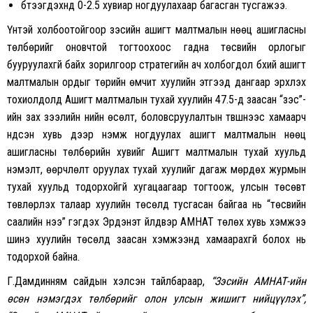
бүтээгдэхүүнд 0-2.5 хувиар ногдуулахаар багасган тусгажээ.
Үүнтэй холбоотойгоор зэсийн ашигт малтмалын нөөц ашигласны
төлбөрийг оновчтой тогтоохоос гадна төсвийн орлогыг
бууруулахгүй байх зорилгоор стратегийн ач холбогдол бүхий ашигт
малтмалын ордыг төрийн өмчит хуулийн этгээд дангаар эрхлэх
тохиолдолд Ашигт малтмалын тухай хуулийн 47.5-д заасан “зэс”-
ийн зах зээлийн үнийн өсөлт, боловсруулалтын түвшнээс хамаарч
үндсэн хувь дээр нэмж ногдуулах ашигт малтмалын нөөц
ашигласны төлбөрийн хувийг Ашигт малтмалын тухай хуульд
нэмэлт, өөрчлөлт оруулах тухай хуулийг дагаж мөрдөх журмын
тухай хуульд тодорхойгүй хугацаагаар тогтоож, улсын төсөвт
төвлөрүүлэх талаар хуулийн төсөлд тусгасан байгаа нь “төсвийн
саалийн үнээ” гэгдэх Эрдэнэт үйлдвэр АМНАТ төлөх хувь хэмжээ
шинэ хуулийн төсөлд заасан хэмжээнд хамаарахгүй болох нь
тодорхой байна.
Г.Дамдинням сайдын хэлсэн тайлбараар,
“Зэсийн АМНАТ-ийн
өсөн нэмэгдэх төлбөрийг олон улсын жишигт нийцүүлэх”,