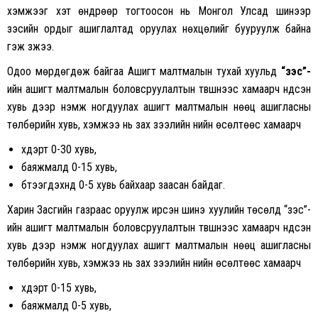
хэмжээг
хэт
өндрөөр тогтоосон нь Монгол Улсад шинээр
зэсийн ордыг ашиглалтад оруулах нөхцөлийг бууруулж байна
гэж үзжээ.
Одоо мөрдөгдөж байгаа Ашигт малтмалын тухай хуульд
“зэс”-
ийн ашигт малтмалын боловсруулалтын түвшнээс хамаарч үндсэн
хувь дээр нэмж ногдуулах ашигт малтмалын нөөц ашигласны
төлбөрийн хувь, хэмжээ
нь
зах зээлийн үнийн өсөлтөөс хамаарч
хүдэрт 0-30 хувь,
баяжмалд 0-15 хувь,
бүтээгдэхүүнд 0-5
хувь
байхаар заасан байдаг.
Харин Засгийн газраас оруулж ирсэн шинэ хуулийн төсөлд “зэс”-
ийн ашигт малтмалын боловсруулалтын түвшнээс хамаарч үндсэн
хувь дээр нэмж ногдуулах ашигт малтмалын нөөц ашигласны
төлбөрийн
хувь
, хэмжээ нь зах зээлийн үнийн өсөлтөөс хамаарч
хүдэрт 0-15 хувь,
баяжмалд 0-5 хувь,