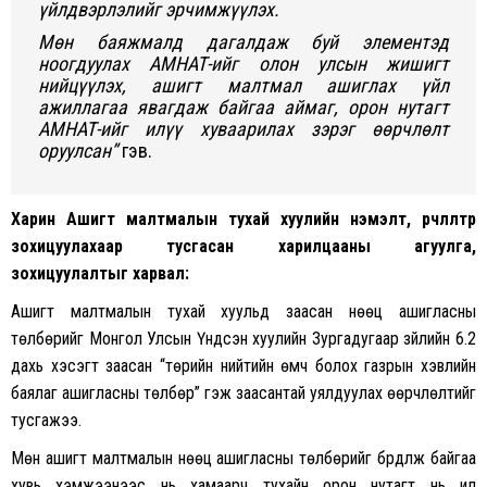
үйлдвэрлэлийг эрчимжүүлэх.
Мөн баяжмалд дагалдаж буй элементэд
ноогдуулах АМНАТ-ийг олон улсын жишигт
нийцүүлэх, ашигт малтмал ашиглах үйл
ажиллагаа явагдаж байгаа аймаг, орон нутагт
АМНАТ-ийг илүү хуваарилах зэрэг өөрчлөлт
оруулсан”
гэв.
Харин Ашигт малтмалын тухай хуулийн нэмэлт, өөрчлөлтөөр
зохицуулахаар тусгасан харилцааны агуулга,
зохицуулалтыг харвал:
Ашигт малтмалын тухай хуульд заасан нөөц ашигласны
төлбөрийг Монгол Улсын Үндсэн хуулийн Зургадугаар зүйлийн 6.2
дахь хэсэгт заасан “төрийн нийтийн өмч болох газрын хэвлийн
баялаг ашигласны төлбөр”
гэж
заасантай уялдуулах өөрчлөлтийг
тусгажээ.
Мөн ашигт малтмалын нөөц ашигласны төлбөрийг бүрдүүлж байгаа
хувь хэмжээнээс нь хамаарч тухайн орон нутагт нь илүү