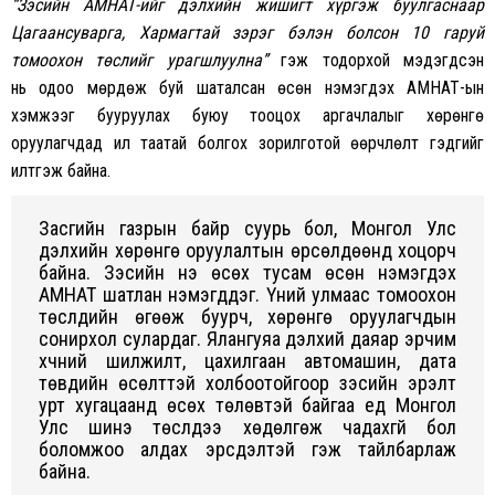
“Зэсийн АМНАТ-ийг дэлхийн жишигт хүргэж буулгаснаар
Цагаансуварга, Хармагтай зэрэг бэлэн болсон 10 гаруй
томоохон төслийг урагшлуулна”
гэж тодорхой мэдэгдсэн
нь одоо мөрдөж буй шаталсан өсөн нэмэгдэх АМНАТ-ын
хэмжээг бууруулах буюу тооцох аргачлалыг хөрөнгө
оруулагчдад илүү таатай болгох зорилготой өөрчлөлт гэдгийг
илтгэж байна.
Засгийн газрын байр суурь бол, Монгол Улс
дэлхийн хөрөнгө оруулалтын өрсөлдөөнд хоцорч
байна. Зэсийн үнэ өсөх тусам өсөн нэмэгдэх
АМНАТ шатлан нэмэгддэг. Үүний улмаас томоохон
төслүүдийн өгөөж буурч, хөрөнгө оруулагчдын
сонирхол сулардаг. Ялангуяа дэлхий даяар эрчим
хүчний шилжилт, цахилгаан автомашин, дата
төвүүдийн өсөлттэй холбоотойгоор зэсийн эрэлт
урт хугацаанд өсөх төлөвтэй байгаа үед Монгол
Улс шинэ төслүүдээ хөдөлгөж чадахгүй бол
боломжоо алдах эрсдэлтэй гэж тайлбарлаж
байна.