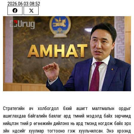
2026.06.03 08:52
Share
Share
on
on
Facebook
Twitter
Стратегийн ач холбогдол бүхий ашигт малтмалын ордыг
ашиглахдаа байгалийн баялаг ард түмний мэдэлд байх зарчимд
нийцүүлэн түүний үр өгөөжийн дийлэнх нь ард түмэнд ногдож байх эрх
зүйн үндсийг хуулиар тогтооно гэж хуульчилсан. Энэ хүрээнд