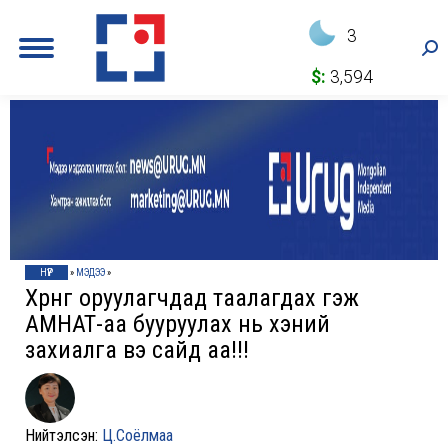
3
Sea
$:
3,594
НҮҮР
»
МЭДЭЭ
»
Хөрөнгө оруулагчдад таалагдах гэж
АМНАТ-аа бууруулах нь хэний
захиалга вэ сайд аа!!!
Нийтэлсэн:
Ц.Соёлмаа