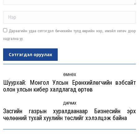
Name *
Дараагийн удаа сэтгэгдэл бичихийн тулд өөрийн нэр, имэйл хөтөч дээр
хадгална уу.
Сэтгэгдэл оруулах
Post
navigation
ӨМНӨХ
Шуурхай: Монгол Улсын Ерөнхийлөгчийн вэбсайт
Previous
олон улсын кибер халдлагад өртөв
post:
ДАРААХ
Засгийн газрын хуралдаанаар Бизнесийн эрх
Next
чөлөөний тухай хуулийн төслийг хэлэлцэж байна
post: