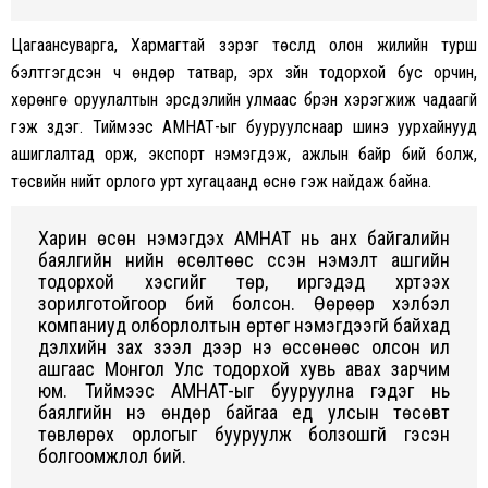
Цагаансуварга, Хармагтай зэрэг төслүүд олон жилийн турш
бэлтгэгдсэн ч өндөр татвар, эрх зүйн тодорхой бус орчин,
хөрөнгө оруулалтын эрсдэлийн улмаас бүрэн хэрэгжиж чадаагүй
гэж үздэг. Тиймээс АМНАТ-ыг бууруулснаар шинэ уурхайнууд
ашиглалтад орж, экспорт нэмэгдэж, ажлын байр бий болж,
төсвийн нийт орлого урт хугацаанд өснө гэж найдаж байна.
Харин өсөн нэмэгдэх АМНАТ нь анх байгалийн
баялгийн үнийн өсөлтөөс үүссэн нэмэлт ашгийн
тодорхой хэсгийг төр, иргэдэд хүртээх
зорилготойгоор бий болсон. Өөрөөр хэлбэл
компаниуд олборлолтын өртөг нэмэгдээгүй байхад
дэлхийн зах зээл дээр үнэ өссөнөөс олсон илүү
ашгаас Монгол Улс тодорхой хувь авах зарчим
юм. Тиймээс АМНАТ-ыг бууруулна гэдэг нь
баялгийн үнэ өндөр байгаа үед улсын төсөвт
төвлөрөх орлогыг бууруулж болзошгүй гэсэн
болгоомжлол бий.