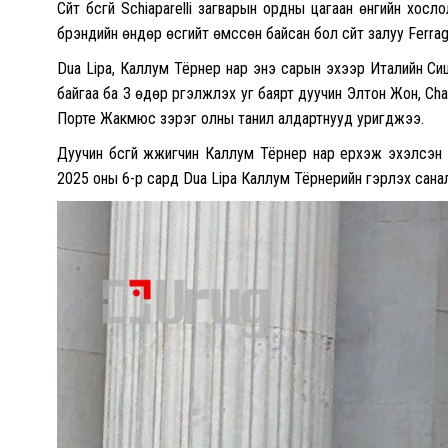
Сүйт бүсгүй Schiaparelli загварын ордны цагаан өнгийн хосл
брэндийн өндөр өсгийт өмссөн байсан бол сүйт залуу Ferra
Dua Lipa, Каллум Тёрнер нар энэ сарын эхээр Италийн С
байгаа ба 3 өдөр үргэлжлэх уг баярт дуучин Элтон Жон, Cha
Порте Жакмюс зэрэг олны танил алдартнууд уригджээ.
Дуучин бүсгүй жүжигчин Каллум Тёрнер нар үерхэж эхэлсэ
2025 оны 6-р сард Dua Lipa Каллум Тёрнерийн гэрлэх санал