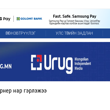
ӨРӨГ НЭВТРҮҮЛЭГ
УЛС ТӨРИЙН ЗАДЛАН
ёрнер нар гэрлэжээ