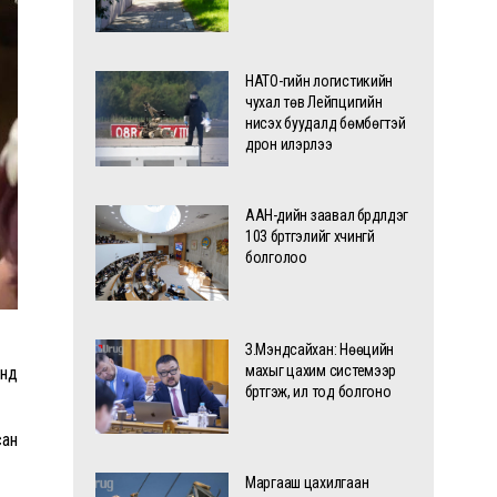
НАТО-гийн логистикийн
чухал төв Лейпцигийн
нисэх буудалд бөмбөгтэй
дрон илэрлээ
ААН-үүдийн заавал бүрдүүлдэг
103 бүртгэлийг хүчингүй
болголоо
З.Мэндсайхан: Нөөцийн
махыг цахим системээр
анд
бүртгэж, ил тод болгоно
сан
Маргааш цахилгаан