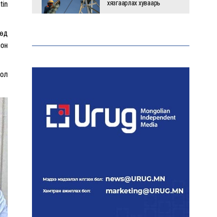
хязгаарлах хуваарь
tin
өөд
мон
С.Амарсайхан: 60 гаруй
тэрбум төгрөгийн
шийдвэр гүйцэтгэлийг
бол
эрчимжүүлж, орон сууцны
хохирлыг барагдуулна
“Хотын дарга сонсож
байна” платформыг
наймдугаар сарын 14-
нөөс ажиллуулна
Монгол залуу АНУ-ын
Вашингтон хотын орон
гэргүй эмэгтэйг
хүчирхийлэгчээс аварчээ