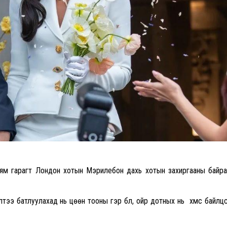
ням гарагт Лондон хотын Мэрилебон дахь хотын захиргааны байр
тээ батлуулахад нь цөөн тооны гэр бүл, ойр дотных нь хүмүүс байлц