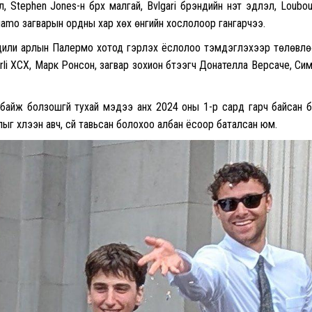
ол, Stephen Jones-н бүрх малгай, Bvlgari брэндийн үнэт эдлэл, Loubou
gamo загварын ордны хар хөх өнгийн хослолоор гангарчээ.
ицили арлын Палермо хотод гэрлэх ёслолоо тэмдэглэхээр төлөвл
rli XCX, Марк Ронсон, загвар зохион бүтээгч Донателла Версаче, Си
н байж болзошгүй тухай мэдээ анх 2024 оны 1-р сард гарч байсан 
ыг хүлээн авч, сүй тавьсан болохоо албан ёсоор баталсан юм.