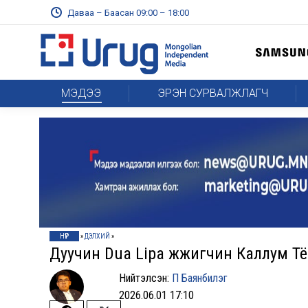
Даваа – Баасан 09:00 – 18:00
МЭДЭЭ
ЭРЭН СУРВАЛЖЛАГЧ
НҮҮР
»
ДЭЛХИЙ
»
Дуучин Dua Lipa жүжигчин Каллум Т
Нийтэлсэн:
П Баянбилэг
2026.06.01 17:10