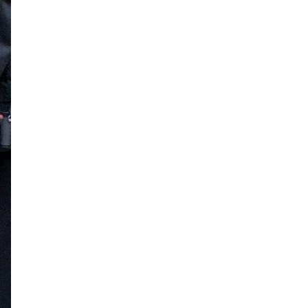
нэмэгдүүлэхэд анхаарч
байна
Д.Амарбаясгалан: Зах
зээлийн буруу бодлого
шатахууны хямралаар
илэрч байна
Голомт банк АНЭУ-ын
Mashreq банканд Дирхам
валютын данс нээлээ
АЧААЛЖ БАЙНА