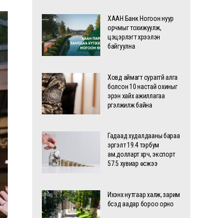
ХААН Банк Ногоон нуур
орчмыг тохижуулж,
цэцэрлэгт хүрээлэн
байгуулна
Ховд аймагт сураггүй алга
болсон 10 настай охиныг
эрэн хайх ажиллагаа
үргэлжилж байна
Гадаад худалдааны бараа
эргэлт 19.4 тэрбум
ам.долларт хүрч, экспорт
57.5 хувиар өсжээ
Ихэнх нутгаар халж, зарим
бүсэд аадар бороо орно