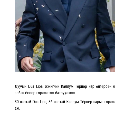
Дуучин Dua Lipa, жүжигчин Каллум Тёрнер нар өнгөрсөн 
албан ёсоор гэрлэлтээ батлуулжээ.
30 настай Dua Lipa, 36 настай Каллум Тёрнер нарыг гэрлэл
аж.