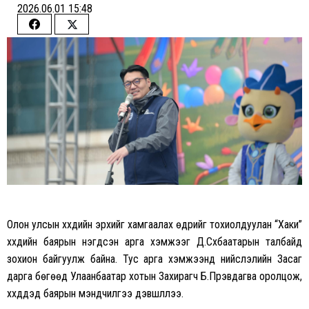
2026.06.01 15:48
Share
Share
on
on
Facebook
Twitter
Олон улсын хүүхдийн эрхийг хамгаалах өдрийг тохиолдуулан “Хаки”
хүүхдийн баярын нэгдсэн арга хэмжээг Д.Сүхбаатарын талбайд
зохион байгуулж байна. Тус арга хэмжээнд нийслэлийн Засаг
дарга бөгөөд Улаанбаатар хотын Захирагч Б.Пүрэвдагва оролцож,
хүүхдүүдэд баярын мэндчилгээ дэвшүүллээ.