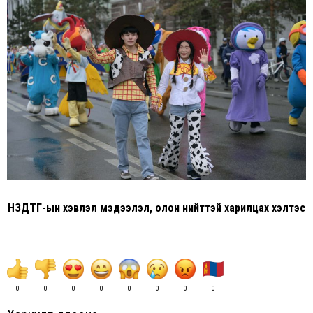
НЗДТГ-ын хэвлэл мэдээлэл, олон нийттэй харилцах хэлтэс
0
0
0
0
0
0
0
0