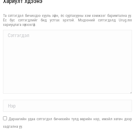
Хариулт үлдээнэ үү
Та сэтгэгдэл бичихдээ хууль зүйн, ёс суртахууны хэм хэмжээг баримтална уу.
Ёс бус сэтгэгдлийг бид устгах эрхтэй. Мэдээний сэтгэгдэлд Urug.mn
хариуцлага хүлээхгүй.
Comment
Name *
Дараагийн удаа сэтгэгдэл бичихийн тулд өөрийн нэр, имэйл хөтөч дээр
хадгална уу.