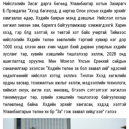
Нийслэлийн Засаг дарга бөгөөд Улаанбаатар хотын Захирагч
Б.Пүрэвдагва “Хүүхэд багачууд, дүү нартаа Олон улсын хүүхдийн эрхийг
хамгаалах өдөр, Хүүхдийн баярын мэнд дэвшүүлье. Нийслэл хотын
хөгжил зөвхөн зам, барилга байгууламжаар хэмжигдэхгүй. Харин
хүүхэд, гэр бүлд ээлтэй, хүн төвтэй хот байх учиртай. Тиймээс
нийслэлийн Хүүхдийн төлөө зөвлөлийн тэргүүний хувиар нэг дор
1000 хүүхэд хүлээн авах хүчин чадал бүхий дөрвөн улирлын хүүхдийн
зусланг төр, хувийн хэвшлийн түншлэлээр эхлүүлж, 2028 онд
ашиглалтад оруулна. Мөн Монгол Улсын Ерөнхий сайдын
санаачилгаар эхэлсэн “Хүүхдийн төлөө за бол заавал хий” үндэсний
хөдөлгөөнийг нийслэл хотод эхлүүлнэ. Түүнчлэн Хүүхэд хөгжлийн
ордны засвар, тохижилтын ажлыг эхлүүлж, мэдээллийн технологи,
хиймэл оюун, англи хэл, инновац, бүтээлч сэтгэлгээг хөгжүүлэх
танхимуудыг төр, хувийн хэвшлийн түншлэлээр байгуулахаар
төлөвлөөд байна. Хүүхдийн эрхийг хангасан, хүүхдэд ээлтэй
Улаанбаатарын төлөө хүн бүр “За” гэж заавал хийцгээе” гэлээ.