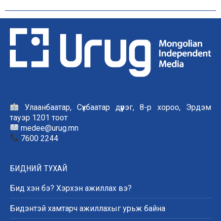
Улаанбаатар, Сүхбаатар дүүрэг, 8-р хороо, Эрдэм
тауэр 1201 тоот
medee@urug.mn
7600 2244
БИДНИЙ ТУХАЙ
Бид хэн бэ? Хэрхэн ажиллах вэ?
Бидэнтэй хамтарч ажиллахыг урьж байна