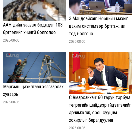
З.Мэндсайхан: Нөөцийн махыг
ААН-үүдийн заавал бүрдүүлдэг 103
цахим системээр бүртгэж, ил
бүртгэлийг хүчингүй болголоо
тод болгоно
2026-08-06
2026-08-06
Маргааш цахилгаан хязгаарлах
хуваарь
С.Амарсайхан: 60 гаруй тэрбум
2026-08-06
төгрөгийн шийдвэр гүйцэтгэлийг
эрчимжүүлж, орон сууцны
хохирлыг барагдуулна
2026-08-06