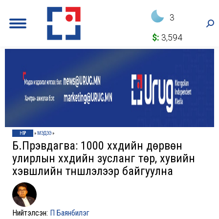
3
Sea
$:
3,594
НҮҮР
»
МЭДЭЭ
»
Б.Пүрэвдагва: 1000 хүүхдийн дөрвөн
улирлын хүүхдийн зусланг төр, хувийн
хэвшлийн түншлэлээр байгуулна
Нийтэлсэн:
П Баянбилэг