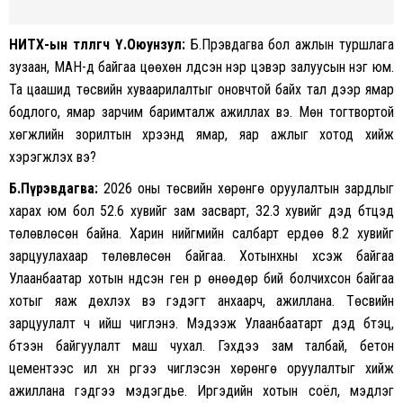
НИТХ-ын төлөөлөгч Ү.Оюунзул:
Б.Пүрэвдагва бол ажлын туршлага
зузаан, МАН-д байгаа цөөхөн үлдсэн нэр цэвэр залуусын нэг юм.
Та цаашид төсвийн
хуваарилалтыг
оновчтой байх тал дээр ямар
бодлого, ямар зарчим баримталж ажиллах вэ. Мөн тогтвортой
хөгжлийн зорилтын хүрээнд ямар, яар ажлыг хотод хийж
хэрэгжүүлэх вэ?
Б.Пүрэвдагва:
2026 оны төсвийн хөрөнгө оруулалтын зардлыг
харах юм бол 52.6 хувийг зам засварт, 32.3 хувийг дэд бүтцэд
төлөвлөсөн байна. Харин нийгмийн салбарт ердөө 8.2 хувийг
зарцуулахаар төлөвлөсөн байгаа. Хотынхны хүсэж байгаа
Улаанбаатар хотын үндсэн ген рүү өнөөдөр бий болчихсон байгаа
хотыг яаж дөхүүлэх вэ гэдэгт анхаарч, ажиллана. Төсвийн
зарцуулалт ч ийш чиглэнэ. Мэдээж Улаанбаатарт дэд бүтэц,
бүтээн байгуулалт маш чухал. Гэхдээ зам талбай, бетон
цементээс илүү хүн рүүгээ чиглэсэн хөрөнгө оруулалтыг хийж
ажиллана гэдгээ мэдэгдье. Иргэдийн хотын соёл, мэдлэг