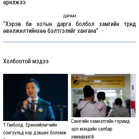
өрнүүлжээ
post:
ДАРААХ
“Хэрэв би хотын дарга болбол хамгийн түрүүнд
Next
өвөлжилтийнхөө бэлтгэлийг хангана”
post:
Холбоотой мэдээ
Санхүүгийн хэмнэлтийн горимд
Т.Ганболд: Ерөнхийлөгчийн
эрүүл мэндийн салбар
сонгуульд нэр дэвших боломж
хамаарахгүй