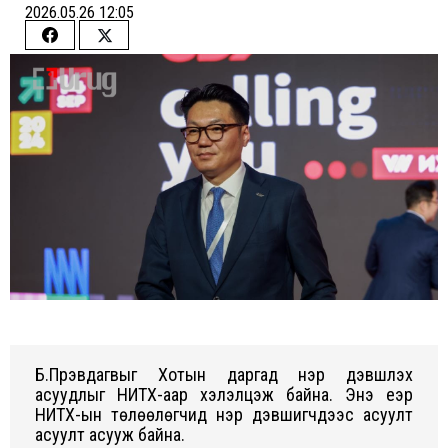
2026.05.26 12:05
Share
Share
on
on
Facebook
Twitter
Б.Пүрэвдагвыг Хотын даргад нэр дэвшүүлэх
асуудлыг НИТХ-аар хэлэлцэж байна
. Энэ үеэр
НИТХ-ын төлөөлөгчид нэр дэвшигчдээс асуулт
асуулт асууж байна.