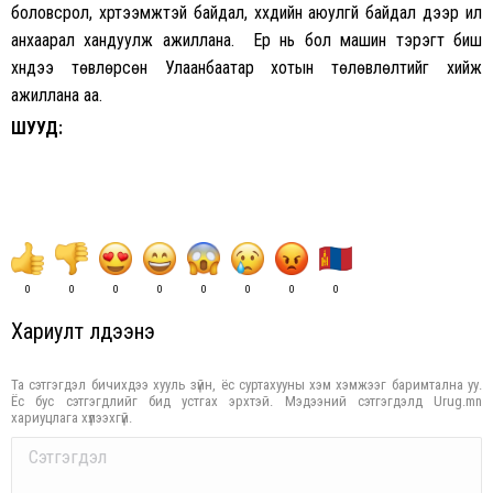
боловсрол, хүртээмжтэй байдал, хүүхдийн аюулгүй байдал дээр илүү
анхаарал хандуулж ажиллана. Ер нь бол машин тэрэгт биш
хүндээ төвлөрсөн Улаанбаатар хотын төлөвлөлтийг хийж
ажиллана аа.
ШУУД:
0
0
0
0
0
0
0
0
Хариулт үлдээнэ үү
Та сэтгэгдэл бичихдээ хууль зүйн, ёс суртахууны хэм хэмжээг баримтална уу.
Ёс бус сэтгэгдлийг бид устгах эрхтэй. Мэдээний сэтгэгдэлд Urug.mn
хариуцлага хүлээхгүй.
Comment