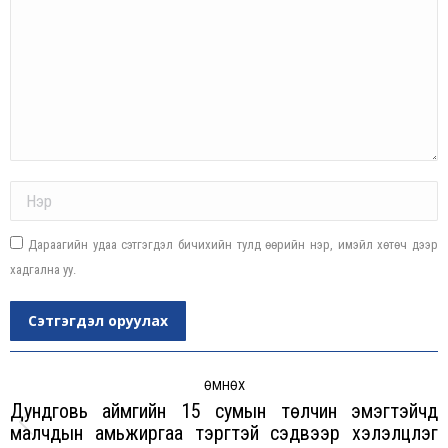
Name *
Дараагийн удаа сэтгэгдэл бичихийн тулд өөрийн нэр, имэйл хөтөч дээр
хадгална уу.
Сэтгэгдэл оруулах
Post
navigation
ӨМНӨХ
Дундговь аймгийн 15 сумын төлчин эмэгтэйчүүд
малчдын амьжиргаа тэргүүтэй сэдвээр хэлэлцүүлэг
Previous