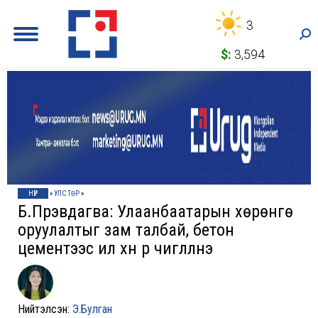
3
Sea
$:
3,594
НҮҮР
»
УЛС ТӨР
»
Б.Пүрэвдагва: Улаанбаатарын хөрөнгө
оруулалтыг зам талбай, бетон
цементээс илүү хүн рүү чиглүүлнэ
Нийтэлсэн:
Э.Булган