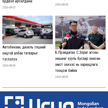
бүрдвэл өрсөлдөнө
2026-08-05
2026-08-07
Автобензин, дизель түлшний
Б.Пүрэвдагва: С.Зориг агсны
онцгой албан татварыг
хөшөөг хууль бусаар зөөсөн
тэглэлээ
хүмүүст эхнээс нь хариуцлага
2026-08-05
тооцож байна
2026-08-03