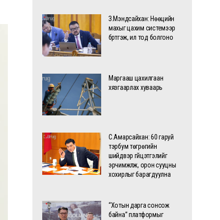
З.Мэндсайхан: Нөөцийн
махыг цахим системээр
бүртгэж, ил тод болгоно
Маргааш цахилгаан
хязгаарлах хуваарь
С.Амарсайхан: 60 гаруй
тэрбум төгрөгийн
шийдвэр гүйцэтгэлийг
эрчимжүүлж, орон сууцны
хохирлыг барагдуулна
“Хотын дарга сонсож
байна” платформыг