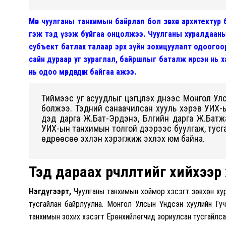
Мөн чуулганы танхимын байрлал бол зөвхөн архитектур б
гэж тэд үзэж буйгаа онцолжээ. Чуулганы хуралдаан
субъект батлах талаар эрх зүйн зохицуулалт одоогоо
сайн дураар уг зураглал, байршлыг баталж ирсэн нь 
нь одоо мөрдөгдөж байгаа ажээ.
Тиймээс уг асуудлыг цэгцлэх үүднээс Монгол У
болжээ. Тэдний санаачилсан хууль хэрэв УИХ-
дэд дарга Ж.Бат-Эрдэнэ, Бүлгийн дарга Ж.Бат
УИХ-ын танхимын толгой дээрээс буулгаж,
тусг
өдрөөсөө эхлэн хэрэгжиж эхлэх юм байна.
Тэд дараах өөрчлөлтийг хийхээр 
Нэгдүгээрт,
Чуулганы танхимын хоймор хэсэгт зөвхөн хур
тусгайлан байрлуулна. Монгол Улсын Үндсэн хуулийн Гучи
танхимын зохих хэсэгт Ерөнхийлөгчид зориулсан тусгайлс