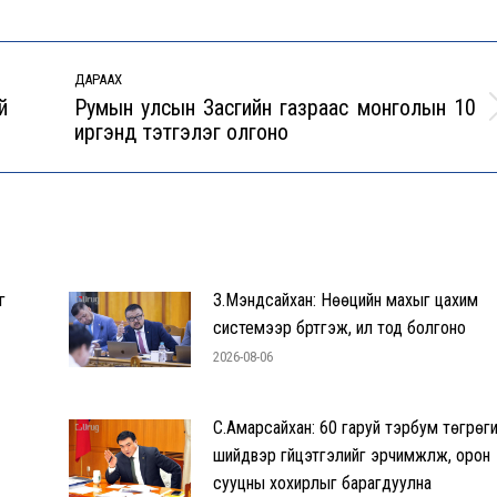
ДАРААХ
й
Румын улсын Засгийн газраас монголын 10
Next
иргэнд тэтгэлэг олгоно
post:
г
З.Мэндсайхан: Нөөцийн махыг цахим
системээр бүртгэж, ил тод болгоно
2026-08-06
С.Амарсайхан: 60 гаруй тэрбум төгрөг
шийдвэр гүйцэтгэлийг эрчимжүүлж, орон
сууцны хохирлыг барагдуулна