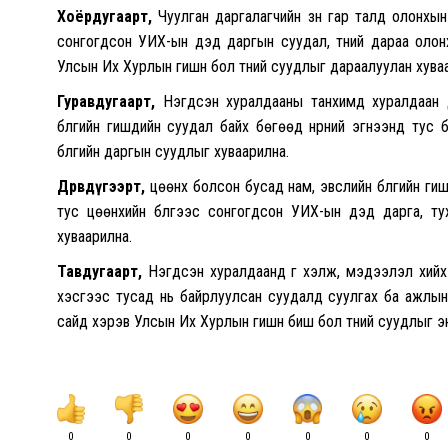
Хоёрдугаарт,
Чуулган даргалагчийн зүүн гар талд олонхын 
сонгогдсон УИХ-ын дэд даргын суудал, түүний дараа олон
Улсын Их Хурлын гишүүн бол түүний суудлыг дараалуулан хува
Гуравдугаарт,
Нэгдсэн хуралдааны танхимд хуралдаан д
бүлгийн гишүүдийн суудал байх бөгөөд нүүрний эгнээнд тус
бүлгийн даргын суудлыг хуваарилна.
Дөрөвдүгээрт,
цөөнх болсон бусад нам, эвслийн бүлгийн гишүү
тус цөөнхийн бүлгээс сонгогдсон УИХ-ын дэд дарга, тух
хуваарилна.
Тавдугаарт,
Нэгдсэн хуралдаанд үг хэлж, мэдээлэл хийх 
хэсгээс тусад нь байрлуулсан суудалд суулгах ба ажлын х
сайд хэрэв Улсын Их Хурлын гишүүн биш бол түүний суудлыг э
0
0
0
0
0
0
0