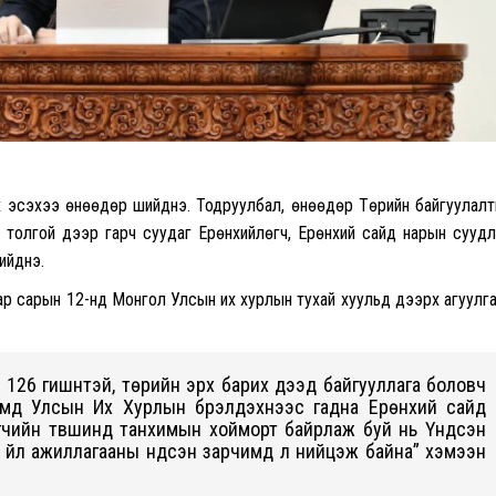
ах эсэхээ өнөөдөр шийднэ. Тодруулбал, өнөөдөр
Төрийн байгуулал
толгой дээр гарч суудаг
Ерөнхийлөгч, Ерөнхий сайд нарын сууд
шийднэ.
угаар сарын 12-нд Монгол Улсын их хурлын тухай хуульд дээрх агуулг
126 гишүүнтэй, төрийн эрх барих дээд байгууллага боловч
д Улсын Их Хурлын бүрэлдэхүүнээс гадна Ерөнхий сайд
агчийн түвшинд танхимын хойморт байрлаж буй нь Үндсэн
 үйл ажиллагааны үндсэн зарчимд үл нийцэж байна”
хэмээн