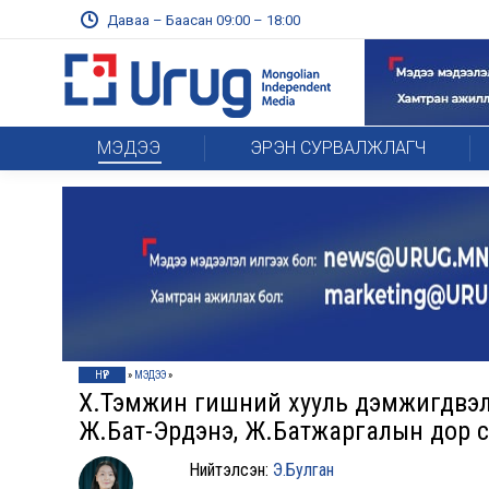
Даваа – Баасан 09:00 – 18:00
МЭДЭЭ
ЭРЭН СУРВАЛЖЛАГЧ
НҮҮР
»
МЭДЭЭ
»
Х.Тэмүүжин гишүүний хууль дэмжигдв
Ж.Бат-Эрдэнэ, Ж.Батжаргалын дор с
Нийтэлсэн:
Э.Булган