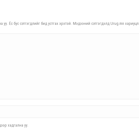
а уу. Ёс бус сэтгэгдлийг бид устгах эрхтэй. Мэдээний сэтгэгдэлд Urug.mn хариуцл
ээр хадгална уу.