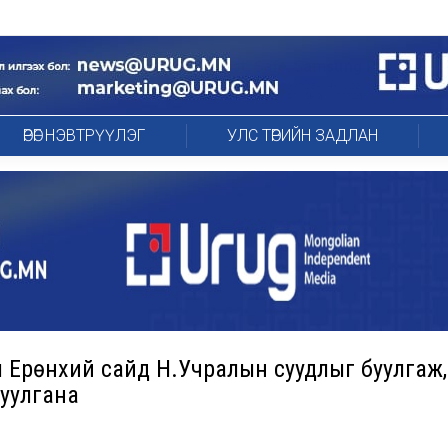
ӨРӨГ НЭВТРҮҮЛЭГ
УЛС ТӨРИЙН ЗАДЛАН
эл Ерөнхий сайд Н.Учралын суудлыг буулгаж,
уулгана