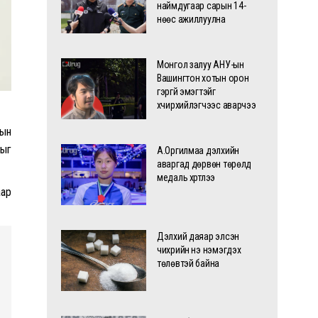
наймдугаар сарын 14-
нөөс ажиллуулна
Монгол залуу АНУ-ын
Вашингтон хотын орон
гэргүй эмэгтэйг
хүчирхийлэгчээс аварчээ
тын
лыг
А.Оргилмаа дэлхийн
аваргад дөрвөн төрөлд
медаль хүртлээ
аар
Дэлхий даяар элсэн
чихрийн үнэ нэмэгдэх
төлөвтэй байна