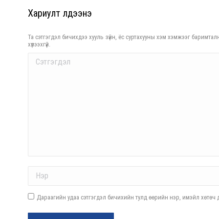
Хариулт үлдээнэ үү
Та сэтгэгдэл бичихдээ хууль зүйн, ёс суртахууны хэм хэмжээг баримталн
хүлээхгүй.
Comment
Name *
Дараагийн удаа сэтгэгдэл бичихийн тулд өөрийн нэр, имэйл хөтөч д