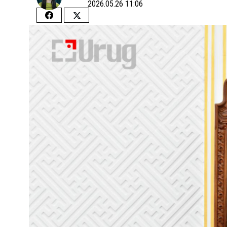
2026.05.26 11:06
Share
Share
on
on
Facebook
Twitter