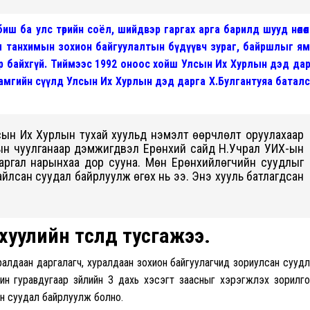
иш ба улс төрийн соёл, шийдвэр гаргах арга барилд шууд нөлөөл
ы танхимын зохион байгуулалтын бүдүүвч зураг, байршлыг я
р байхгүй. Тиймээс 1992 оноос хойш Улсын Их Хурлын дэд да
хамгийн сүүлд Улсын Их Хурлын дэд дарга Х.Булгантуяа батал
лсын Их Хурлын тухай хуульд нэмэлт өөрчлөлт оруулахаар
ын чуулганаар дэмжигдвэл Ерөнхий сайд Н.Учрал УИХ-ын
жаргал нарынхаа дор сууна. Мөн Ерөнхийлөгчийн суудлыг
айлсан суудал байрлуулж өгөх нь ээ. Энэ хууль
батлагдсан
хуулийн төсөлдөө тусгажээ.
алдаан даргалагч, хуралдаан зохион байгуулагчид зориулсан сууд
н гуравдугаар зүйлийн 3 дахь хэсэгт заасныг хэрэгжүүлэх зорилг
ан суудал байрлуулж болно.