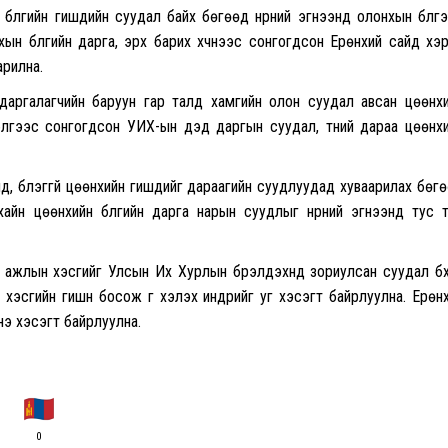
бүлгийн гишүүдийн суудал байх бөгөөд нүүрний эгнээнд олонхын бүлг
хын бүлгийн дарга, эрх барих хүчнээс сонгогдсон Ерөнхий сайд хэ
арилна.
аргалагчийн баруун гар талд хамгийн олон суудал авсан цөөнх
 бүлгээс сонгогдсон УИХ-ын дэд даргын суудал, түүний дараа цөөнх
д, бүлэггүй цөөнхийн гишүүдийг дараагийн суудлуудад хуваарилах бөг
айн цөөнхийн бүлгийн дарга нарын суудлыг нүүрний эгнээнд тус 
ажлын хэсгийг Улсын Их Хурлын бүрэлдэхүүнд зориулсан суудал бү
эсгийн гишүүн босож үг хэлэх индрийг уг хэсэгт байрлуулна. Ерөн
нэ хэсэгт байрлуулна.
0