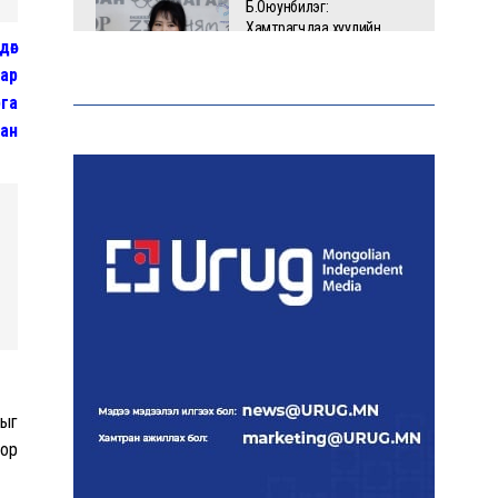
Б.Оюунбилэг:
Хамтрагчдаа хуулийн
дөг
байгууллагаар далайлгаж
дарамталсан
мар
рга
сан
Б.Дашпүрэв: Шатахууны
нийлүүлэлт хэвийн
үргэлжилж, нөөцийг
нэмэгдүүлэхэд анхаарч
байна
Д.Амарбаясгалан: Зах
зээлийн буруу бодлого
шатахууны хямралаар
илэрч байна
лыг
Голомт банк АНЭУ-ын
оор
Mashreq банканд Дирхам
валютын данс нээлээ