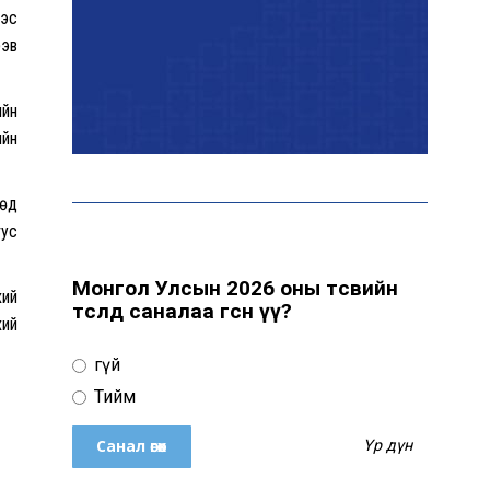
ээс
рэв
Эрчим хүчний сайд
Б.Найдалаа: Дундговийн
эрчим хүчний томоохон
ийн
төслүүдэд дэмжлэг үзүүлнэ
ийн
Давхардсан
өөд
зохицуулалтыг бууруулах
тус
хүрээнд 83 дүрэм, журмыг
цуцалжээ
Монгол Улсын 2026 оны төсвийн
хий
төсөлд саналаа өгсөн үү?
хий
Өчигдөр 102 тусгай
дугаарт 2321 дуудлага,
Үгүй
мэдээлэл бүртгэгджээ
Тийм
Үр дүн
Монголын шигшээ баг
Японд хамтарсан