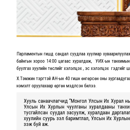
Парламентын гишүүд сандал суудлаа хуулиар хуваарилуул
байнгын хороо
14:00 цагаас хуралдаж,
УИХ-ын танхимын 
буулгах хуулийн төслийг хэлэлцэх үү, эс хэлэлцэх үү гэдгийг 
Х.Тэмүүжин тэргүүтэй АН-ын 40 гишүүн өнгөрсөн оны зургаад
нэмэлт оруулахаар өргөн мэдүүлсэн билээ.
Хууль санаачлагчид “
Монгол Улсын Их Хурал нь 
Улсын Их Хурлын чуулганы хуралдааны танхим
тусгайлсан суудал засуулж, хуралдаан даргал
хуулийн суурь үзэл баримтлал, Улсын Их Хурлын
үзэж буй аж.