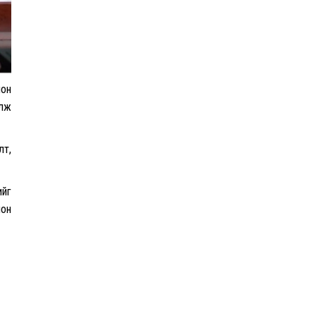
Ш.Шинэцэцэгийг
хохироосон гэх 2011 оны
хэргийг прокуророос
шүүхэд шилжүүлжээ
ион
Meta компанийг 567 сая
ам.доллароор торгожээ
үлж
лт,
Шатахууны нийлүүлэлт
ийг
эрчимжиж, түгээлтийн хүчин
чадлыг нэмэгдүүлж байна
лон
“Сүхбаатар дүүрэгт
үйлдвэрлэв- 2026”
үзэсгэлэн үргэлжилж байна