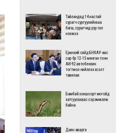
Тайландад 14 настай
сурагч сургуулийнхаа
багш, сурагчид руу гал
нээжээ
Ерөнхий сайд БНХАУ-аас
сар бүр 12-15 мянган тонн
АИ-92 автобензин
тогтмол нийлүүлэх хүсэлт
тавилаа
Бамбай хоншоорт могойд
хатгуулахаас сэрэмжлүүлж
байна
Даян аварга