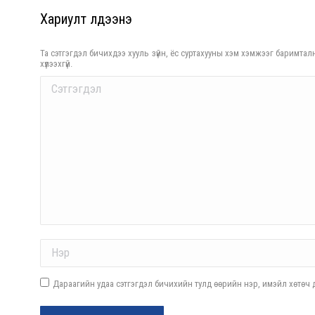
Хариулт үлдээнэ үү
Та сэтгэгдэл бичихдээ хууль зүйн, ёс суртахууны хэм хэмжээг баримталн
хүлээхгүй.
Comment
Name *
Дараагийн удаа сэтгэгдэл бичихийн тулд өөрийн нэр, имэйл хөтөч д