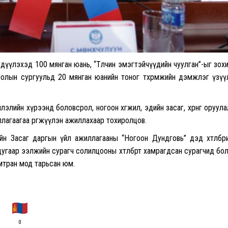
дүүлэхэд 100 мянган юань, “Төлчин эмэгтэйчүүдийн чуулган”-ыг зох
олын сургуульд 20 мянган юанийн тоног төхөөрөмжийн дэмжлэг үзү
ийн хүрээнд боловсрол, ногоон хөгжил, эдийн засаг, хөрөнгө оруула
агаагаа өргөжүүлэн ажиллахаар тохиролцов.
ийн Засаг даргын үйл ажиллагааны “Ногоон Дундговь” дэд хөтөлбөр
 дугаар ээлжийн сурагч солилцооны хөтөлбөрт хамрагдсан сурагчид бо
 хамтран мод тарьсан юм.
0