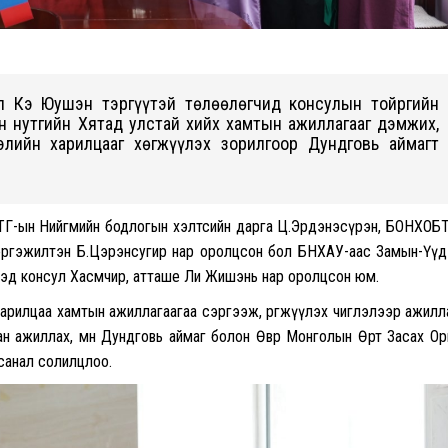
ул Кэ Юушэн тэргүүтэй төлөөлөгчид консулын тойргийн
н нутгийн Хятад улстай хийх хамтын ажиллагааг дэмжих,
лийн харилцааг хөгжүүлэх зорилгоор Дундговь аймагт
ЗДТГ-ын Нийгмийн бодлогын хэлтсийн дарга Ц.Эрдэнэсүрэн, БОНХОБ
мэргэжилтэн Б.Цэрэнсугир нар оролцсон бол БНХАУ-аас Замын-Үү
 Дэд консул Хасмөчир, атташе Ли Жишэнь нар оролцсон юм.
арилцаа хамтын ажиллагаагаа сэргээж, өргөжүүлэх чиглэлээр ажил
н ажиллах, мөн Дундговь аймаг болон Өвөр Монголын Өөртөө Засах О
 санал солилцлоо.