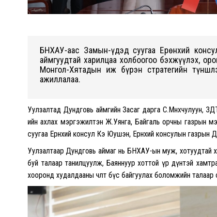
БНХАУ-аас Замын-Үүдэд суугаа Ерөнхий конс
аймгуудтай харилцаа холбоогоо бэхжүүлэх, оро
Монгол-Хятадын иж бүрэн стратегийн түншлэ
ажиллалаа.
Уулзалтад Дундговь аймгийн Засаг дарга С.Мөнхчулуун, 
ийн ахлах мэргэжилтэн Ж.Уянга, Байгаль орчны газрын 
суугаа Ерөнхий консул Кэ Юушэн, Ерөнхий консулын газрын
Уулзалтаар Дундговь аймаг нь БНХАУ-ын муж, хотуудтай х
буй талаар танилцуулж, Баяннуур хоттой үр дүнтэй хамтра
хооронд худалдааны чөлөөт бүс байгуулах боломжийн талаар