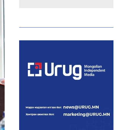
Макс Группийн үүсгэн
байгуулагчид Сутай
хайрхны төрийн тахилгад
оролцлоо
E-Mongolia системээр
дамжуулан 2.9 сая гаруй
нийгмийн даатгалын
цахим үйлчилгээг иргэдэд
хүргэлээ
Холливудын алдартай хос
болох Том Холланд,
Зендаяа нар нууцаар
хуримаа хийжээ
Монголбанк 7 дугаар
сард 1,439.2 кг үнэт металл