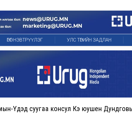
ӨРӨГ НЭВТРҮҮЛЭГ
УЛС ТӨРИЙН ЗАДЛАН
мын-Үүдэд суугаа консул Кэ юушен Дундгов