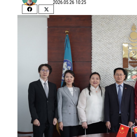
2026.05.26 10:25
Share
Share
on
on
Facebook
Twitter