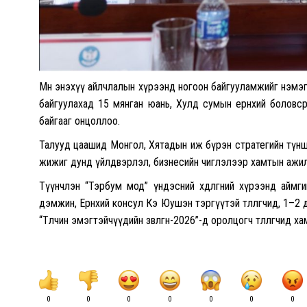
Мөн энэхүү айлчлалын хүрээнд ногоон байгууламжийг нэмэг
байгуулахад 15 мянган юань, Хулд сумын ерөнхий боловср
байгааг онцоллоо.
Талууд цаашид Монгол, Хятадын иж бүрэн стратегийн түншлэл
жижиг дунд үйлдвэрлэл, бизнесийн чиглэлээр хамтын ажилл
Түүнчлэн “Тэрбум мод” үндэсний хөдөлгөөний хүрээнд аймг
дэмжин, Ерөнхий консул Кэ Юушэн тэргүүтэй төлөөлөгчид, 1–2
“Төлчин эмэгтэйчүүдийн зөвлөгөөн-2026”-д оролцогч төлөөлөгчид
0
0
0
0
0
0
0