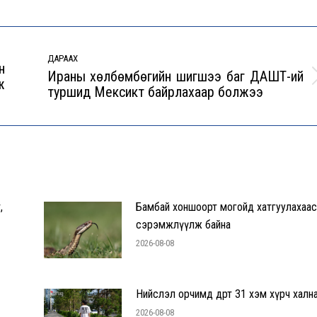
ДАРААХ
н
Ираны хөлбөмбөгийн шигшээ баг ДАШТ-ий
ж
Next
туршид Мексикт байрлахаар болжээ
post:
,
Бамбай хоншоорт могойд хатгуулахаас
сэрэмжлүүлж байна
2026-08-08
Нийслэл орчимд өдөртөө 31 хэм хүрч халн
2026-08-08