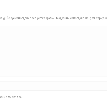
а уу. Ёс бус сэтгэгдлийг бид устгах эрхтэй. Мэдээний сэтгэгдэлд Urug.mn хариуцл
ээр хадгална уу.