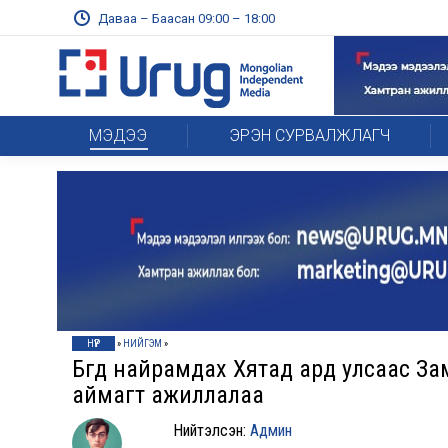
Даваа – Баасан 09:00 – 18:00
МЭДЭЭ
ЭРЭН СУРВАЛЖЛАГЧ
НҮҮР
»
НИЙГЭМ
»
Бүгд найрамдах Хятад ард улсаас За
аймагт ажиллалаа
Нийтэлсэн:
Админ