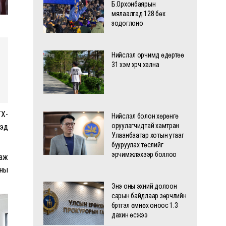
Б.Орхонбаярын
мялаалгад 128 бөх
зодоглоно
Нийслэл орчимд өдөртөө
31 хэм хүрч хална
ТХ-
Нийслэл болон хөрөнгө
оруулагчидтай хамтран
дэд
Улаанбаатар хотын утааг
бууруулах төслийг
эрчимжүүлэхээр боллоо
лаж
рны
Энэ оны эхний долоон
сарын байдлаар зөрчлийн
бүртгэл өмнөх оноос 1.3
дахин өсжээ