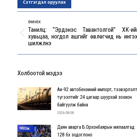
Сэтгэгдэл оруулах
Post
navigation
ӨМНӨХ
Танилц: “Эрдэнэс Тавантолгой” ХК-ий
хувьцаа, ногдол ашгийг өвлөгчид нь ингэ
Previous
шилжүүлнэ
post:
Холбоотой мэдээ
Аи-92 автобензиний импорт, тээвэрлэлт
түгээлтийг 24 цагаар шуурхай зохион
байгуулж байна
2026-08-08
Даян аварга Б.Орхонбаярын мялаалгад
128 бөх зодоглоно