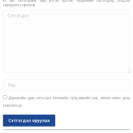
Ёс бус сэтгэгдлийг бид устгах эрхтэй. Мэдээний сэтгэгдэлд Urug.mn
хариуцлага хүлээхгүй.
Comment
Name *
Дараагийн удаа сэтгэгдэл бичихийн тулд өөрийн нэр, имэйл хөтөч дээр
хадгална уу.
Сэтгэгдэл оруулах