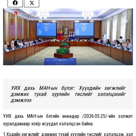
Share
Share
on
on
Facebook
Twitter
УИХ дахь МАН-ын бүлэг: Хүүхдийн хөгжлийг
дэмжих тухай хуулийн төслийг хэлэлцэхийг
дэмжлээ
УИХ дахь МАН-ын бүлгийн өнөөдөр /2026.05.25/-ийн ээлжит
хуралдаанаар хоёр асуудал хэлэлцсэн байна.
1.Хүүхдийн хөгжлийг дэмжих тухай хуулийн төслийг хэлэлцэж, үзэл