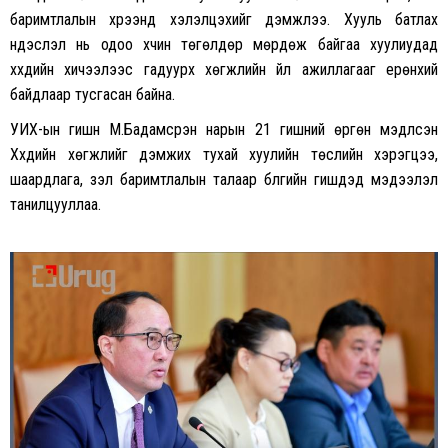
баримтлалын хүрээнд хэлэлцэхийг дэмжлээ. Хууль батлах
үндэслэл нь одоо хүчин төгөлдөр мөрдөж байгаа хуулиудад
хүүхдийн хичээлээс гадуурх хөгжлийн үйл ажиллагааг ерөнхий
байдлаар тусгасан байна.
УИХ-ын гишүүн М.Бадамсүрэн нарын 21 гишүүний өргөн мэдүүлсэн
Хүүхдийн хөгжлийг дэмжих тухай хуулийн төслийн хэрэгцээ,
шаардлага, үзэл баримтлалын талаар бүлгийн гишүүдэд мэдээлэл
танилцууллаа.