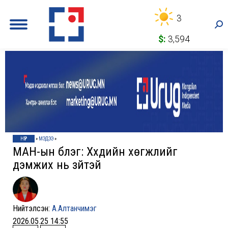
3
Sea
$:
3,594
НҮҮР
»
МЭДЭЭ
»
МАН-ын бүлэг: Хүүхдийн хөгжлийг
дэмжих нь зүйтэй
Нийтэлсэн:
А.Алтанчимэг
2026.05.25 14:55