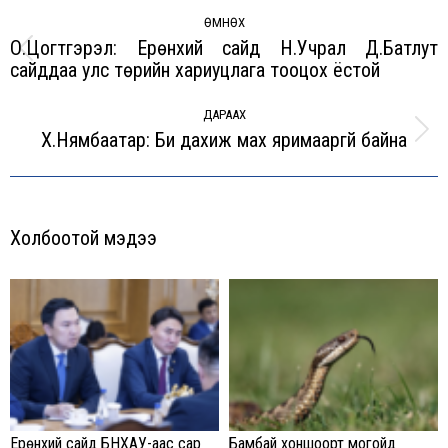
Post
navigation
ӨМНӨХ
О.Цогтгэрэл: Ерөнхий сайд Н.Учрал Д.Батлут
Previous
сайддаа улс төрийн хариуцлага тооцох ёстой
post:
ДАРААХ
Х.Нямбаатар: Би дахиж мах яримааргүй байна
Next
post:
Холбоотой мэдээ
Ерөнхий сайд БНХАУ-аас сар
Бамбай хоншоорт могойд