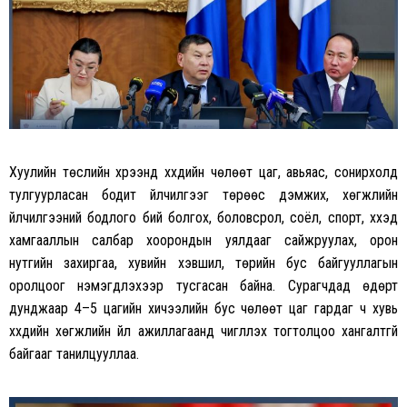
Хуулийн төслийн хүрээнд хүүхдийн чөлөөт цаг, авьяас, сонирхолд
тулгуурласан бодит үйлчилгээг төрөөс дэмжих, хөгжлийн
үйлчилгээний бодлого бий болгох, боловсрол, соёл, спорт, хүүхэд
хамгааллын салбар хоорондын уялдааг сайжруулах, орон
нутгийн захиргаа, хувийн хэвшил, төрийн бус байгууллагын
оролцоог нэмэгдүүлэхээр тусгасан байна. Сурагчдад өдөрт
дунджаар 4–5 цагийн хичээлийн бус чөлөөт цаг гардаг ч хувь
хүүхдийн хөгжлийн үйл ажиллагаанд чиглүүлэх тогтолцоо хангалтгүй
байгааг танилцууллаа.