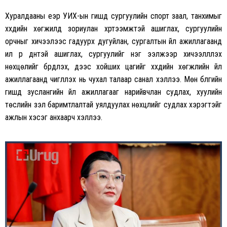
Хуралдааны үеэр УИХ-ын гишүүд сургуулийн спорт заал, танхимыг
хүүхдийн хөгжилд зориулан хүртээмжтэй ашиглах, сургуулийн
орчныг хичээлээс гадуурх дугуйлан, сургалтын үйл ажиллагаанд
илүү үр дүнтэй ашиглах, сургуулийг нэг ээлжээр хичээллүүлэх
нөхцөлийг бүрдүүлэх, үдээс хойших цагийг хүүхдийн хөгжлийн үйл
ажиллагаанд чиглүүлэх нь чухал талаар санал хэллээ. Мөн бүлгийн
гишүүд зуслангийн үйл ажиллагааг нарийвчлан судлах, хуулийн
төслийн үзэл баримтлалтай уялдуулах нөхцлийг судлах хэрэгтэйг
ажлын хэсэг анхаарч хэллээ.