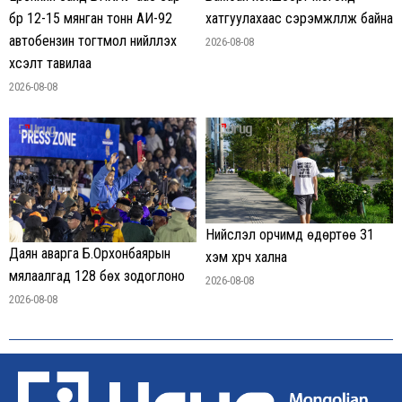
бүр 12-15 мянган тонн АИ-92
хатгуулахаас сэрэмжлүүлж байна
автобензин тогтмол нийлүүлэх
2026-08-08
хүсэлт тавилаа
2026-08-08
Нийслэл орчимд өдөртөө 31
Даян аварга Б.Орхонбаярын
хэм хүрч хална
мялаалгад 128 бөх зодоглоно
2026-08-08
2026-08-08