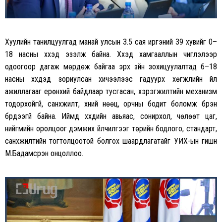
Хуулийн танилцуулгад манай улсын 3.5 сая иргэний 39 хувийг 0–
18 насны хүүхэд эзэлж байна. Хүүхэд хамгааллын чиглэлээр
одоогоор дагаж мөрдөж байгаа эрх зүйн зохицуулалтад 6–18
насны хүүхдэд зориулсан хичээлээс гадуурх хөгжлийн үйл
ажиллагааг ерөнхий байдлаар тусгасан, хэрэгжилтийн механизм
тодорхойгүй, санхүүжилт, хүний нөөц, орчны бодит боломж бүрэн
бүрдээгүй байна. Иймд хүүхдийн авьяас, сонирхол, чөлөөт цаг,
нийгмийн оролцоог дэмжих үйлчилгээг төрийн бодлого, стандарт,
санхүүжилтийн тогтолцоотой болгох шаардлагатайг УИХ-ын гишүүн
М.Бадамсүрэн онцоллоо.