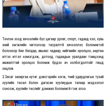
Түүнчлэн хүүхэд хичээлийн бус цагаар урлаг, спорт, гадаад хэл, хувь
хүний хөгжлийн чиглэлээр тасралтгүй хичээллэх боломжтой
болсноор бие бялдар, авьяас чадвар, нийгмийн оролцоо, өөртөө
итгэх итгэл нэмэгдэж, дотоод, гадаадын уралдаан тэмцээнд
амжилттай оролцох боломж бүрдэх ач холбогдолтойг гишүүд
онцлов.
2.Засаг захиргаа нутаг дэвсгэрийн нэгж, түүний удирдлагын тухай
хуулийн төсөл болон дагасан хуулиудын талаар мэдээлэл
сонсож, хуулийн төслийг дэмжих боломжгүй гэж үзлээ.