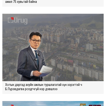
ажил 75 хувьтай байна
Хотын даргад ахуйн ажлын туршлагатай хүн хэрэгтэй ч
Б.Пүрэвдагва өрсөлдөгчгүй нэр дэвшлээ