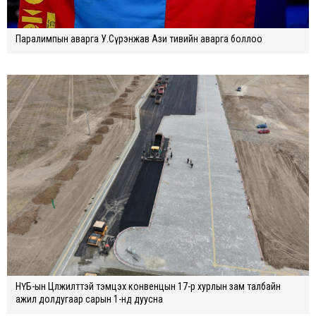
Паралимпын аварга У.Сүрэнжав Ази тивийн аварга боллоо
НҮБ-ын Цөлжилттэй тэмцэх конвенцын 17-р хурлын зам талбайн
ажил долдугаар сарын 1-нд дуусна