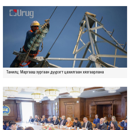
Танилц: Маргааш зургаан дүүрэгт цахилгаан хязгаарлана