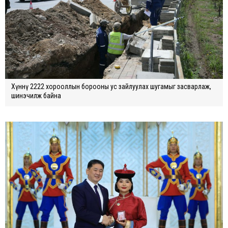
Хүннү 2222 хорооллын борооны ус зайлуулах шугамыг засварлаж,
шинэчилж байна