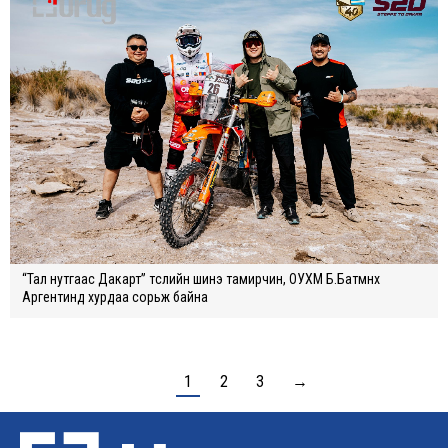
“Тал нутгаас Дакарт” төслийн шинэ тамирчин, ОУХМ Б.Батмөнх
Аргентинд хурдаа сорьж байна
1
2
3
→