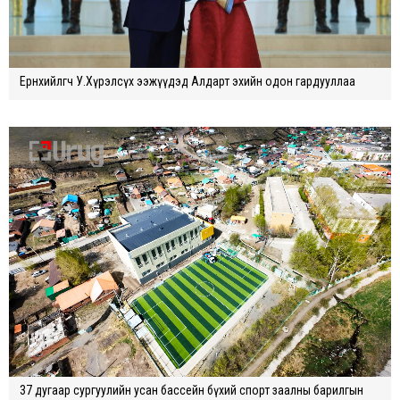
Ерөнхийлөгч У.Хүрэлсүх ээжүүдэд Алдарт эхийн одон гардууллаа
37 дугаар сургуулийн усан бассейн бүхий спорт заалны барилгын