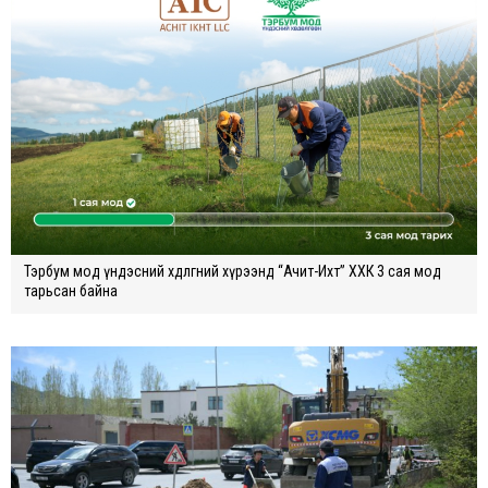
Тэрбум мод үндэсний хөдөлгөөний хүрээнд “Ачит-Ихт” ХХК 3 сая мод
тарьсан байна