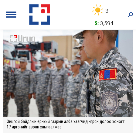
3
Sea
$:
3,594
Онцгой байдлын ерөнхий газрын алба хаагчид өнгөрсөн долоо хоногт
17 иргэнийг авран хамгаалжээ