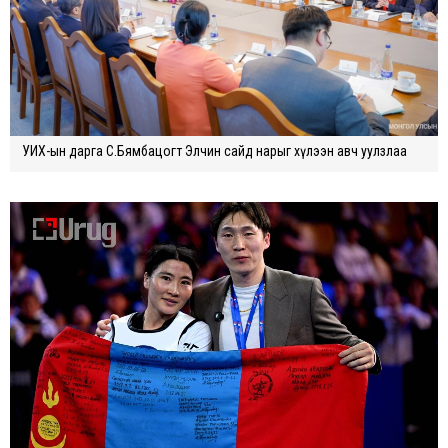
УИХ-ын дарга С.Бямбацогт Элчин сайд нарыг хүлээн авч уулзлаа