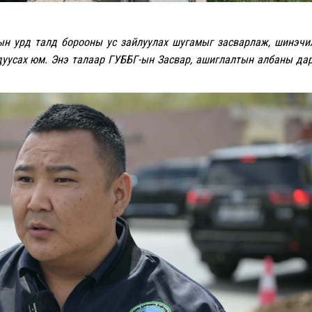
лын урд талд борооны ус зайлуулах шугамыг засварлаж, шинэч
дуусах юм. Энэ талаар ГУББГ-ын Засвар, ашиглалтын албаны да