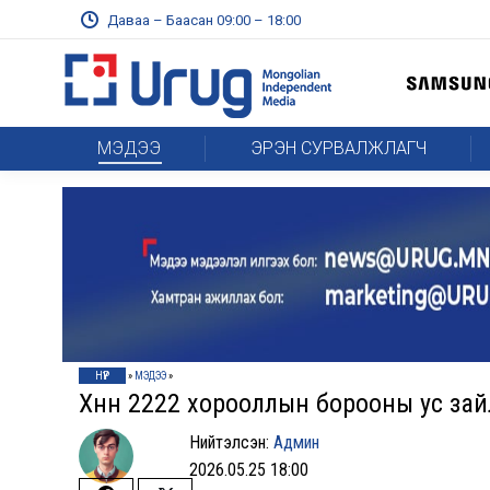
Даваа – Баасан 09:00 – 18:00
МЭДЭЭ
ЭРЭН СУРВАЛЖЛАГЧ
НҮҮР
»
МЭДЭЭ
»
Хүннү 2222 хорооллын борооны ус з
Нийтэлсэн:
Админ
2026.05.25 18:00