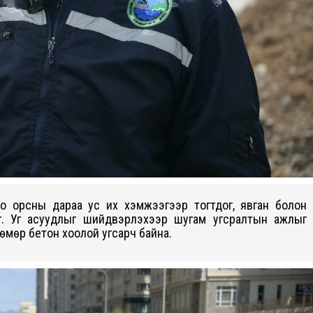
оо орсны дараа ус их хэмжээгээр тогтдог, явган болон
г. Уг асуудлыг шийдвэрлэхээр шугам угсралтын ажлыг
төмөр бетон хоолой угсарч байна.