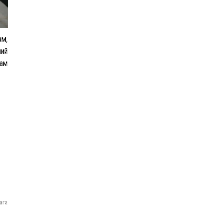
Ш.Шинэцэцэгийг
хохироосон гэх 2011 оны
хэргийг прокуророос
шүүхэд шилжүүлжээ
ам,
ний
гам
Meta компанийг 567 сая
ам.доллароор торгожээ
Шатахууны нийлүүлэлт
эрчимжиж, түгээлтийн хүчин
чадлыг нэмэгдүүлж байна
АЧААЛЖ БАЙНА
ага