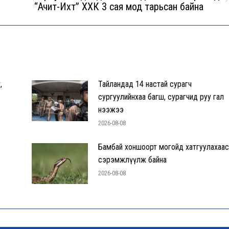
Next
“Ачит-Ихт” ХХК 3 сая мод тарьсан байна
post:
,
Тайландад 14 настай сурагч
сургуулийнхаа багш, сурагчид руу гал
нээжээ
2026-08-08
Бамбай хоншоорт могойд хатгуулахаас
сэрэмжлүүлж байна
2026-08-08