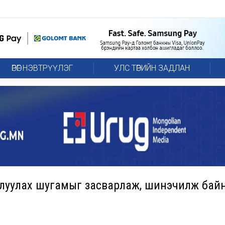
ӨРӨГ НЭВТРҮҮЛЭГ
УЛС ТӨРИЙН ЗАДЛАН
айлуулах шугамыг засварлаж, шинэчилж бай