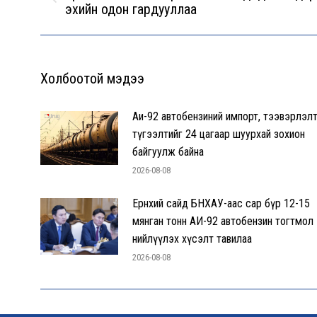
Previous
эхийн одон гардууллаа
post:
Холбоотой мэдээ
Аи-92 автобензиний импорт, тээвэрлэлт
түгээлтийг 24 цагаар шуурхай зохион
байгуулж байна
2026-08-08
Ерөнхий сайд БНХАУ-аас сар бүр 12-15
мянган тонн АИ-92 автобензин тогтмол
нийлүүлэх хүсэлт тавилаа
2026-08-08