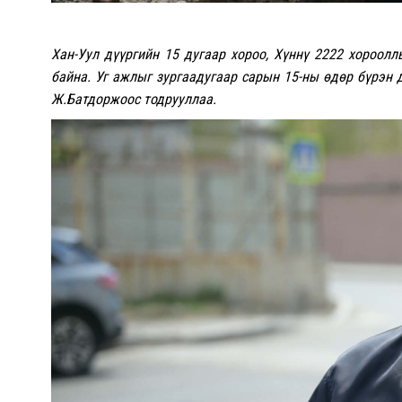
Хан-Уул дүүргийн 15 дугаар хороо, Хүннү 2222 хороол
байна. Уг ажлыг зургаадугаар сарын 15-ны өдөр бүрэн 
Ж.Батдоржоос тодрууллаа.