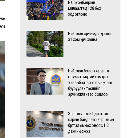
Б.Орхонбаярын
мялаалгад 128 бөх
зодоглоно
илж
рга
Нийслэл орчимд өдөртөө
31 хэм хүрч хална
Нийслэл болон хөрөнгө
оруулагчидтай хамтран
Улаанбаатар хотын утааг
бууруулах төслийг
эрчимжүүлэхээр боллоо
Энэ оны эхний долоон
сарын байдлаар зөрчлийн
бүртгэл өмнөх оноос 1.3
дахин өсжээ