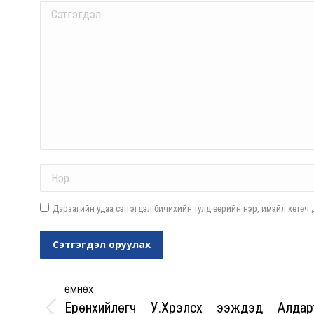
Comment
Name *
Дараагийн удаа сэтгэгдэл бичихийн тулд өөрийн нэр, имэйл хөтөч д
Сэтгэгдэл оруулах
Post
navigation
ӨМНӨХ
Ерөнхийлөгч У.Хүрэлсүх ээжүүдэд Алдар