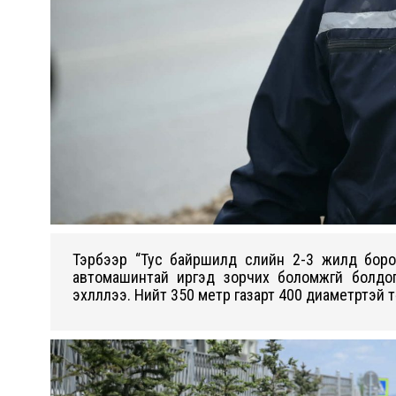
Тэрбээр “Тус байршилд сүүлийн 2-3 жилд бор
автомашинтай иргэд зорчих боломжгүй болдо
эхлүүллээ. Нийт 350 метр газарт 400 диаметртэй 