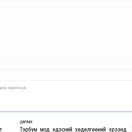
ээр хадгална уу.
ДАРААХ
т
Тэрбум мод үндэсний хөдөлгөөний хүрээнд