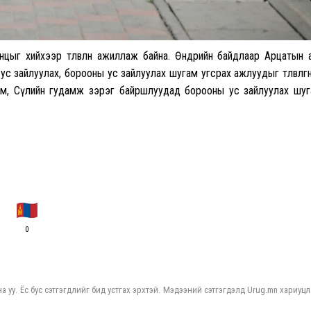
цыг хийхээр төлөвлөн ажиллаж байна. Өнөөдрийн байдлаар Арцатын 
й ус зайлуулах, борооны ус зайлуулах шугам угсрах ажлуудыг төлөвлөгөө
ам, Сөүлийн гудамж зэрэг байршлуудад борооны ус зайлуулах шу
0
а уу. Ёс бус сэтгэгдлийг бид устгах эрхтэй. Мэдээний сэтгэгдэлд Urug.mn хариуцл