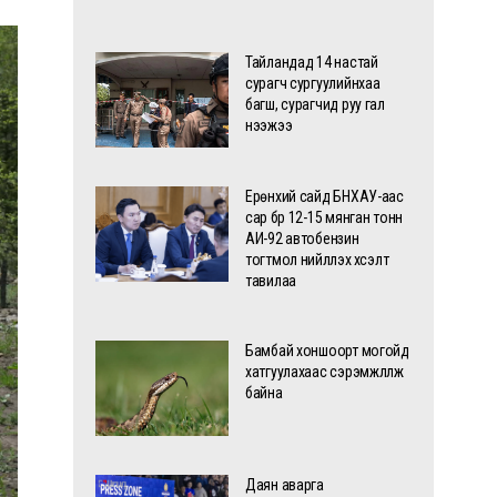
Тайландад 14 настай
сурагч сургуулийнхаа
багш, сурагчид руу гал
нээжээ
Ерөнхий сайд БНХАУ-аас
сар бүр 12-15 мянган тонн
АИ-92 автобензин
тогтмол нийлүүлэх хүсэлт
тавилаа
Бамбай хоншоорт могойд
хатгуулахаас сэрэмжлүүлж
байна
Даян аварга