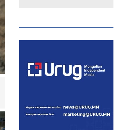
Макс Группийн үүсгэн
байгуулагчид Сутай
хайрхны төрийн тахилгад
оролцлоо
E-Mongolia системээр
дамжуулан 2.9 сая гаруй
нийгмийн даатгалын
цахим үйлчилгээг иргэдэд
хүргэлээ
Холливудын алдартай хос
болох Том Холланд,
Зендаяа нар нууцаар
хуримаа хийжээ
Монголбанк 7 дугаар
сард 1,439.2 кг үнэт металл