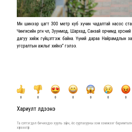
Мөн шинээр цагт 300 метр куб хүчин чадалтай насос стан
Чингисийн өргөн чөлөө, Зуунмод, Шархад, Санзай орчимд хөрсни
дагуу хийж гүйцэтгэж байна. Үүний дараа Найрамдлын з
угсралтын ажлыг хийнэ” гэлээ.
0
0
0
0
0
0
0
Хариулт үлдээнэ үү
Та сэтгэгдэл бичихдээ хууль зүйн, ёс суртахууны хэм хэмжээг баримталн
хүлээхгүй.