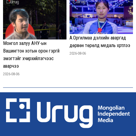
А.Оргилмаа дэлхийн аваргад
Монгол залуу АНУ-ын
дөрвөн төрөлд медаль хүртлээ
Вашингтон хотын орон гэргүй
2026-08-06
эмэгтэйг хүчирхийлэгчээс
аварчээ
2026-08-06