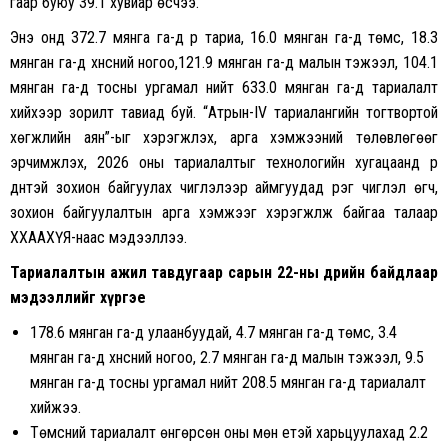
гаар буюу 39.1 хувиар өсчээ.
Энэ онд 372.7 мянга га-д үр тариа, 16.0 мянган га-д төмс, 18.3
мянган га-д хүнсний ногоо,121.9 мянган га-д малын тэжээл, 104.1
мянган га-д тосны ургамал нийт 633.0 мянган га-д тариалалт
хийхээр зорилт тавиад буй. “Атрын-IV тариалангийн тогтвортой
хөгжлийн аян”-ыг хэрэгжүүлэх, арга хэмжээний төлөвлөгөөг
эрчимжүүлэх, 2026 оны тариалалтыг технологийн хугацаанд үр
дүнтэй зохион байгуулах чиглэлээр аймгуудад үүрэг чиглэл өгч,
зохион байгуулалтын арга хэмжээг хэрэгжүүлж байгаа талаар
ХХААХҮЯ-наас мэдээллээ.
Тариалалтын ажил тавдугаар сарын 22-ны өдрийн байдлаар
мэдээллийг хүргэе
178.6 мянган га-д улаанбуудай, 4.7 мянган га-д төмс, 3.4
мянган га-д хүнсний ногоо, 2.7 мянган га-д малын тэжээл, 9.5
мянган га-д тосны ургамал нийт 208.5 мянган га-д тариалалт
хийжээ.
Төмсний тариалалт өнгөрсөн оны мөн үетэй харьцуулахад 2.2