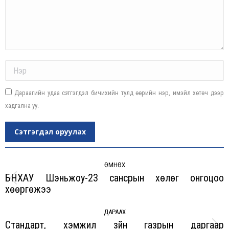
Name *
Дараагийн удаа сэтгэгдэл бичихийн тулд өөрийн нэр, имэйл хөтөч дээр
хадгална уу.
Сэтгэгдэл оруулах
Post
navigation
ӨМНӨХ
БНХАУ Шэньжоу-23 сансрын хөлөг онгоцоо
Previous
хөөргөжээ
post:
ДАРААХ
Стандарт, хэмжил зүйн газрын даргаар