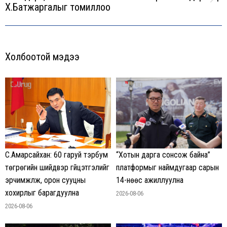
Next
Х.Батжаргалыг томиллоо
post:
Холбоотой мэдээ
С.Амарсайхан: 60 гаруй тэрбум
“Хотын дарга сонсож байна”
төгрөгийн шийдвэр гүйцэтгэлийг
платформыг наймдугаар сарын
эрчимжүүлж, орон сууцны
14-нөөс ажиллуулна
хохирлыг барагдуулна
2026-08-06
2026-08-06