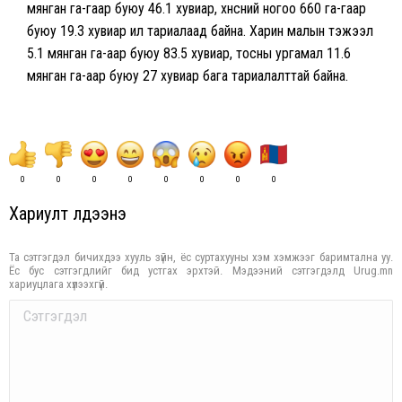
мянган га-гаар буюу 46.1 хувиар, хүнсний ногоо 660 га-гаар
буюу 19.3 хувиар илүү тариалаад байна. Харин малын тэжээл
5.1 мянган га-аар буюу 83.5 хувиар, тосны ургамал 11.6
мянган га-аар буюу 27 хувиар бага тариалалттай байна.
0
0
0
0
0
0
0
0
Хариулт үлдээнэ үү
Та сэтгэгдэл бичихдээ хууль зүйн, ёс суртахууны хэм хэмжээг баримтална уу.
Ёс бус сэтгэгдлийг бид устгах эрхтэй. Мэдээний сэтгэгдэлд Urug.mn
хариуцлага хүлээхгүй.
Comment