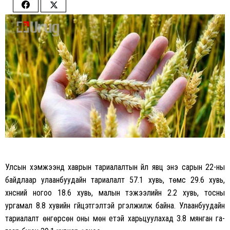
Share
Share
on
on
Facebook
Twitter
Улсын хэмжээнд хаврын тариалалтын үйл явц энэ сарын 22-ны
байдлаар улаанбуудайн тариалалт 57.1 хувь, төмс 29.6 хувь,
хүнсний ногоо 18.6 хувь, малын тэжээлийн 2.2 хувь, тосны
ургамал 8.8 хувийн гүйцэтгэлтэй үргэлжилж байна. Улаанбуудайн
тариалалт өнгөрсөн оны мөн үетэй харьцуулахад 3.8 мянган га-