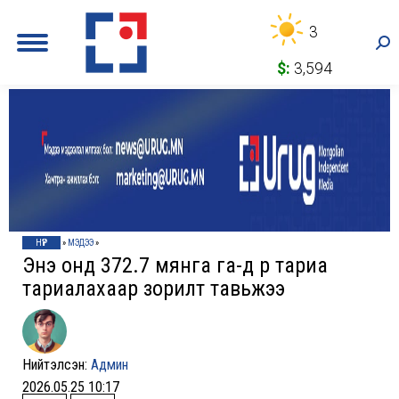
3
Sea
$:
3,594
НҮҮР
»
МЭДЭЭ
»
Энэ онд 372.7 мянга га-д үр тариа
тариалахаар зорилт тавьжээ
Нийтэлсэн:
Админ
2026.05.25 10:17