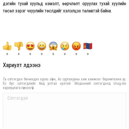
дэгийн тухай хуульд нэмэлт, өөрчлөлт оруулах тухай хуулийн
төсөл зэрэг чхуулийн төслүүдийг хэлэлцэх төлөвтэй байна.
0
0
0
0
0
0
0
0
Хариулт үлдээнэ үү
Та сэтгэгдэл бичихдээ хууль зүйн, ёс суртахууны хэм хэмжээг баримтална уу.
Ёс бус сэтгэгдлийг бид устгах эрхтэй. Мэдээний сэтгэгдэлд Urug.mn
хариуцлага хүлээхгүй.
Comment