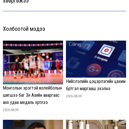
хөөргөжээ
post:
Холбоотой мэдээ
Нийслэлийн цэцэрлэгийн цахим
Монголын эрэгтэй волейболын
бүртгэл маргааш эхэлнэ
шигшээ баг Зүүн Азийн аваргаас
2026-08-09
анх удаа медаль хүртлээ
2026-08-09