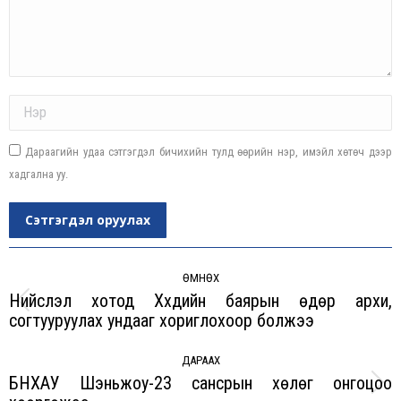
Name *
Дараагийн удаа сэтгэгдэл бичихийн тулд өөрийн нэр, имэйл хөтөч дээр
хадгална уу.
Сэтгэгдэл оруулах
Post
navigation
ӨМНӨХ
Нийслэл хотод Хүүхдийн баярын өдөр архи,
Previous
согтууруулах ундааг хориглохоор болжээ
post:
ДАРААХ
БНХАУ Шэньжоу-23 сансрын хөлөг онгоцоо
Next