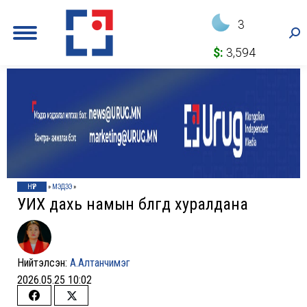
3
Sea
$:
3,594
НҮҮР
»
МЭДЭЭ
»
УИХ дахь намын бүлгүүд хуралдана
Нийтэлсэн:
А.Алтанчимэг
2026.05.25 10:02
Share
Share