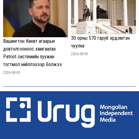
30 орны 570 гаруй эрдэмтэн
Вашингтон Киевт агаарын
чуулна
довтолгооноос хамгаалах
2026-08-09
Patriot системийн пуужин
тогтмол нийлүүлэхээр болжээ
2026-08-09