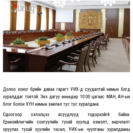
on
on
Facebook
Twitter
Долоо хоног бүрийн даваа гарагт УИХ-д суудалтай намын бүлгүүд
хуралддаг товтой. Энэ дагуу өнөөдөр 10:00 цагаас МАН, АН-ын
бүлэг болон ХҮН намын зөвлөл тус тус хуралдана.
Одоогоор хэлэлцэх асуудлууд тодорхойгүй байна.
Ерөнхийлөгчийн сонгуулийн тухай хуульд нэмэлт, өөрчлөлт
оруулах тухай хуулийн төсөл, УИХ-ын чуулганы хуралдааны