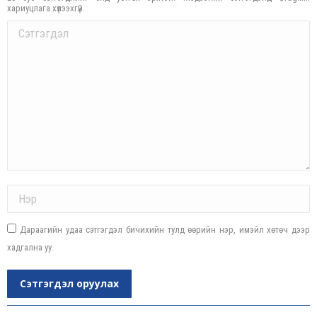
хариуцлага хүлээхгүй.
Comment
Name *
Дараагийн удаа сэтгэгдэл бичихийн тулд өөрийн нэр, имэйл хөтөч дээр
хадгална уу.
Сэтгэгдэл оруулах
Post