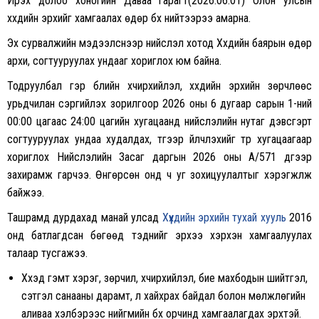
Ирэх долоо хоногийн Даваа гарагт(2026.06.01) Олон улсын
хүүхдийн эрхийг хамгаалах өдөр бүх нийтээрээ амарна.
Эх сурвалжийн мэдээлснээр нийслэл хотод Хүүхдийн баярын өдөр
архи, согтууруулах ундааг хориглох юм байна.
Тодруулбал гэр бүлийн хүчирхийлэл, хүүхдийн эрхийн зөрчлөөс
урьдчилан сэргийлэх зорилгоор 2026 оны 6 дугаар сарын 1-ний
00:00 цагаас 24:00 цагийн хугацаанд нийслэлийн нутаг дэвсгэрт
согтууруулах ундаа худалдах, түүгээр үйлчлэхийг түр хугацаагаар
хориглох Нийслэлийн Засаг даргын 2026 оны А/571 дүгээр
захирамж гарчээ. Өнгөрсөн онд ч уг зохицуулалтыг хэрэгжүүлж
байжээ.
Ташрамд дурдахад манай улсад
Хүүхдийн эрхийн тухай хууль
2016
онд батлагдсан бөгөөд тэднийг эрхээ хэрхэн хамгаалуулах
талаар тусгажээ.
Хүүхэд гэмт хэрэг, зөрчил, хүчирхийлэл, бие махбодын шийтгэл,
сэтгэл санааны дарамт, үл хайхрах байдал болон мөлжлөгийн
аливаа хэлбэрээс нийгмийн бүх орчинд хамгаалагдах эрхтэй.