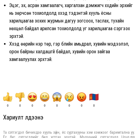
Эцэг, эх, асран хамгаалагч, харгалзан дэмжигч хүүхдийн эрхийг
нь зөрчсөн тохиолдолд хүүхэд тэдэнтэй хууль ёсны
харилцаагаа зохих журмын дагуу зогсоох, таслах, тухайн
нөхцөл байдал арилсан тохиолдолд уг харилцаагаа сэргээх
эрхтэй.
Хүүхэд өөрийн нэр төр, гэр бүлийн амьдрал, хувийн мэдээлэл,
орон байрны халдашгүй байдал, хувийн орон зайгаа
хамгаалуулах эрхтэй.
0
0
0
0
0
0
0
0
Хариулт үлдээнэ үү
Та сэтгэгдэл бичихдээ хууль зүйн, ёс суртахууны хэм хэмжээг баримтална уу.
Ёс бус сэтгэгдлийг бид устгах эрхтэй. Мэдээний сэтгэгдэлд Urug.mn