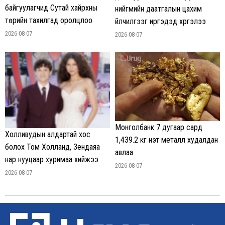
байгуулагчид Сутай хайрхны
нийгмийн даатгалын цахим
төрийн тахилгад оролцлоо
үйлчилгээг иргэдэд хүргэлээ
2026-08-07
2026-08-07
Монголбанк 7 дугаар сард
Холливудын алдартай хос
1,439.2 кг үнэт металл худалдан
болох Том Холланд, Зендаяа
авлаа
нар нууцаар хуримаа хийжээ
2026-08-07
2026-08-07