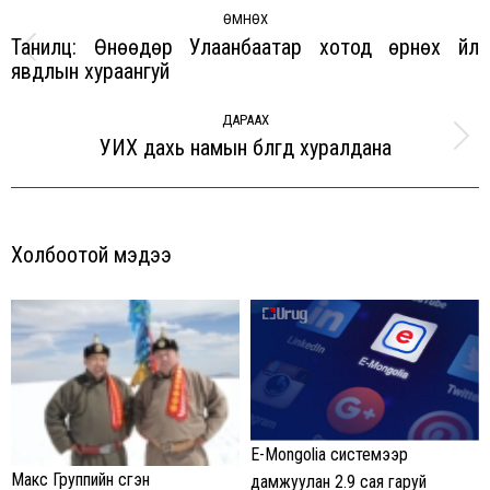
navigation
ӨМНӨХ
Танилц: Өнөөдөр Улаанбаатар хотод өрнөх үйл
Previous
явдлын хураангуй
post:
ДАРААХ
УИХ дахь намын бүлгүүд хуралдана
Next
post:
Холбоотой мэдээ
E-Mongolia системээр
Макс Группийн үүсгэн
дамжуулан 2.9 сая гаруй