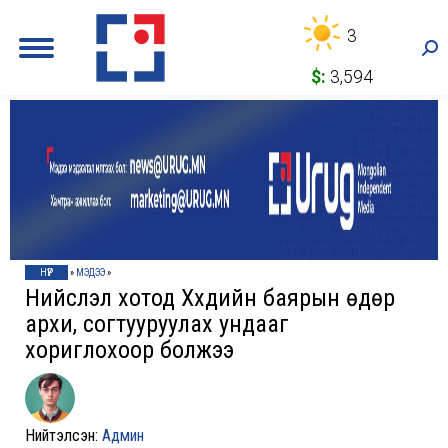
3
Sea
$:
3,594
НҮҮР
»
МЭДЭЭ
»
Нийслэл хотод Хүүхдийн баярын өдөр
архи, согтууруулах ундааг
хориглохоор болжээ
Нийтэлсэн:
Админ