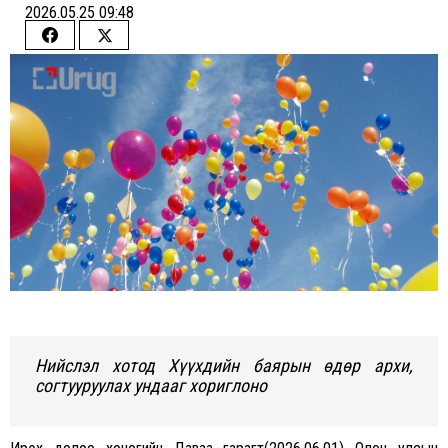
2026.05.25 09:48
Share
Share
on
on
Facebook
Twitter
Нийслэл хотод Хүүхдийн баярын өдөр архи,
согтууруулах ундааг хориглоно