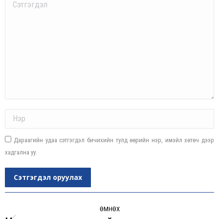
Comment
Name *
Дараагийн удаа сэтгэгдэл бичихийн тулд өөрийн нэр, имэйл хөтөч дээр
хадгална уу.
Сэтгэгдэл оруулах
Post
navigation
ӨМНӨХ