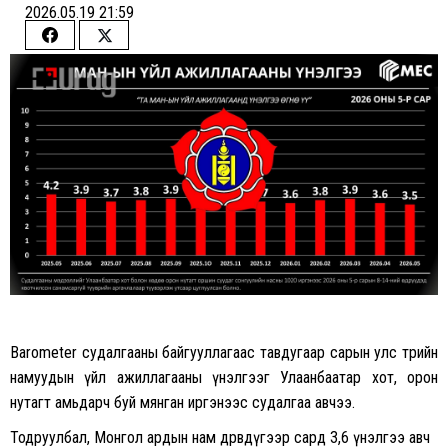
2026.05.19 21:59
Share
Share
on
on
Facebook
Twitter
Barometer судалгааны байгууллагаас тавдугаар сарын улс төрийн
намуудын үйл ажиллагааны үнэлгээг Улаанбаатар хот, орон
нутагт амьдарч буй мянган иргэнээс судалгаа авчээ.
Тодруулбал, Монгол ардын нам дөрөвдүгээр сард 3,6 үнэлгээ авч