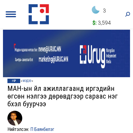
3
Sea
$:
3,594
НҮҮР
»
МЭДЭЭ
»
МАН-ын үйл ажиллагаанд иргэдийн
өгсөн үнэлгээ дөрөвдүгээр сараас нэг
бүхэл буурчээ
Нийтэлсэн:
П Баянбилэг