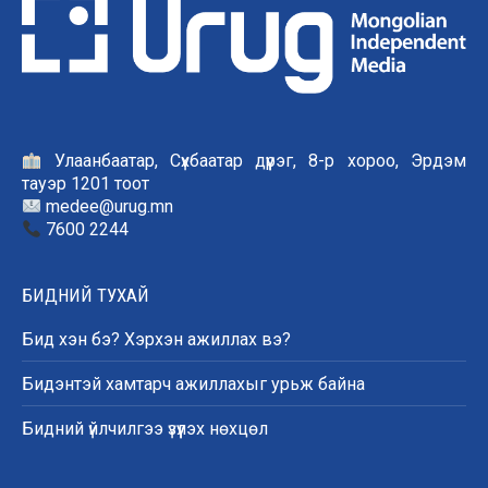
Улаанбаатар, Сүхбаатар дүүрэг, 8-р хороо, Эрдэм
тауэр 1201 тоот
medee@urug.mn
7600 2244
БИДНИЙ ТУХАЙ
Бид хэн бэ? Хэрхэн ажиллах вэ?
Бидэнтэй хамтарч ажиллахыг урьж байна
Бидний үйлчилгээ үзүүлэх нөхцөл