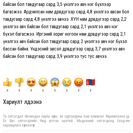
байсан бол тавдугаар сард 3,5 үнэлгээ авч нэг бүхлээр
багасжээ. Ардчилсан нам дөрөвдүгээр сард 4,8 үнэлгээ авсан бол
тавдугаар сард 4,8 үнэлгээ авчээ. ХҮН нам дөрөвдүгээр сард 2,2
үнэлгээ авч байсан бол тавдугаар сард 2,1 үнэлгээ авч нэг
бүхэл багасжээ. Иргэний зориг ногоон нам дөрөвдүгээр сард 2,1
үнэлгээ авч байсан бол тавдугаар сард 2 үнэлгээ авч нэг бүхэл
бассан байна. Үндэсний эвсэл дөрөвдүгээр сард 3,7 үнэлгээ авч
байсан бол тавдугаар сард 3,9 үнэлгээ тус тус авчээ.
0
0
0
0
0
0
0
0
Хариулт үлдээнэ үү
Та сэтгэгдэл бичихдээ хууль зүйн, ёс суртахууны хэм хэмжээг баримтална уу.
Ёс бус сэтгэгдлийг бид устгах эрхтэй. Мэдээний сэтгэгдэлд Urug.mn
хариуцлага хүлээхгүй.