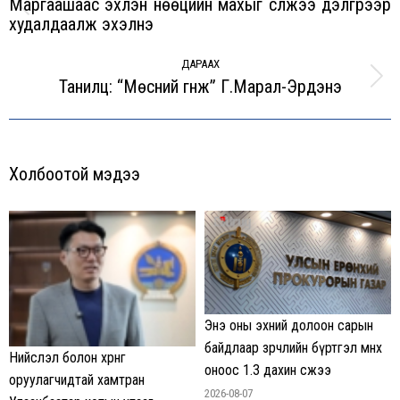
Маргаашаас эхлэн нөөцийн махыг сүлжээ дэлгүүрээр
Previous
худалдаалж эхэлнэ
post:
ДАРААХ
Танилц: “Мөсний гүнж” Г.Марал-Эрдэнэ
Next
post:
Холбоотой мэдээ
Энэ оны эхний долоон сарын
байдлаар зөрчлийн бүртгэл өмнөх
Нийслэл болон хөрөнгө
оноос 1.3 дахин өсжээ
оруулагчидтай хамтран
2026-08-07