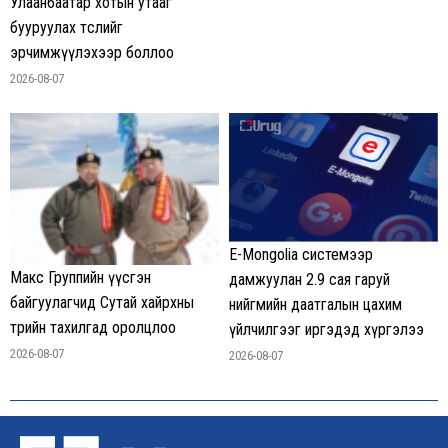
Улаанбаатар хотын утааг
бууруулах төслийг
эрчимжүүлэхээр боллоо
2026-08-07
E-Mongolia системээр
Макс Группийн үүсгэн
дамжуулан 2.9 сая гаруй
байгуулагчид Сутай хайрхны
нийгмийн даатгалын цахим
төрийн тахилгад оролцлоо
үйлчилгээг иргэдэд хүргэлээ
2026-08-07
2026-08-07