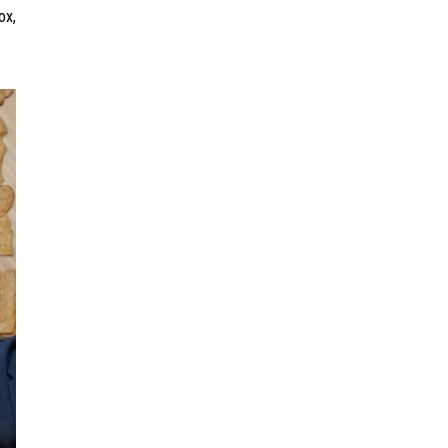
чадлыг нэмэгдүүлж байна
ох,
“Сүхбаатар дүүрэгт
үйлдвэрлэв- 2026”
үзэсгэлэн үргэлжилж байна
Т.Ганболд:
Ерөнхийлөгчийн
сонгуульд нэр дэвших
боломж бүрдвэл
өрсөлдөнө
Цахим орчинд тархсан
бичлэгийн дараа
автобусны жолоочид
хариуцлага тооцжээ