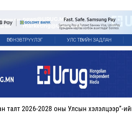
ӨРӨГ НЭВТРҮҮЛЭГ
УЛС ТӨРИЙН ЗАДЛАН
ван талт 2026-2028 оны Улсын хэлэлцээр”-ий