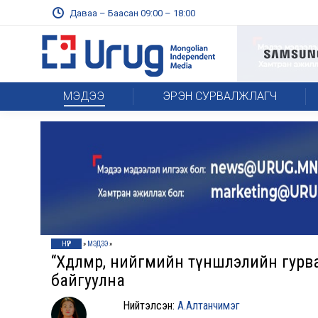
Даваа – Баасан 09:00 – 18:00
МЭДЭЭ
ЭРЭН СУРВАЛЖЛАГЧ
НҮҮР
»
МЭДЭЭ
»
“Хөдөлмөр, нийгмийн түншлэлийн гур
байгуулна
Нийтэлсэн:
А.Алтанчимэг