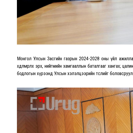
Монгол Улсын Засгийн газрын 2024-2028 оны үйл ажиллага
хөдөлмөрлөх эрх, нийгмийн хамгааллын баталгааг хангах; ца
бодлогын хүрээнд Улсын хэлэлцээрийн төслийг боловсруул