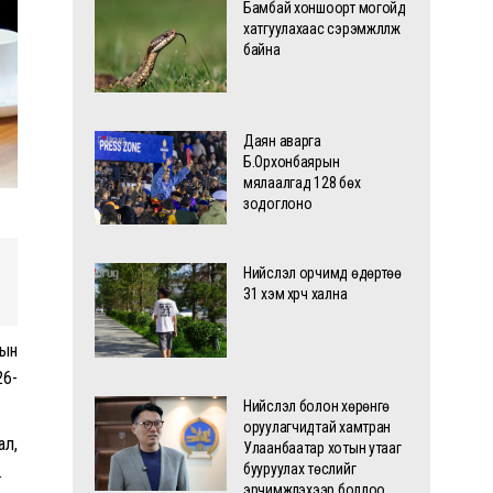
Бамбай хоншоорт могойд
хатгуулахаас сэрэмжлүүлж
байна
Даян аварга
Б.Орхонбаярын
мялаалгад 128 бөх
зодоглоно
Нийслэл орчимд өдөртөө
31 хэм хүрч хална
лын
26-
Нийслэл болон хөрөнгө
оруулагчидтай хамтран
ал,
Улаанбаатар хотын утааг
бууруулах төслийг
.
эрчимжүүлэхээр боллоо