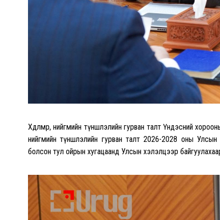
Хөдөлмөр, нийгмийн түншлэлийн гурван талт Үндэсний хороон
нийгмийн түншлэлийн гурван талт 2026-2028 оны Улсын 
болсон тул ойрын хугацаанд Улсын хэлэлцээр байгуулахаар