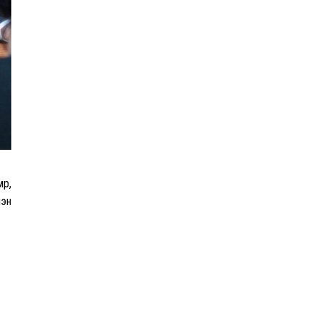
ЦААШ УНШИХ
өр,
лэн