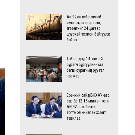
Аи-92 автобензиний
импорт, тээвэрлэлт,
түгээлтийг 24 цагаар
шуурхай зохион байгуулж
байна
Тайландад 14 настай
сурагч сургуулийнхаа
багш, сурагчид руу гал
нээжээ
Ерөнхий сайд БНХАУ-аас
сар бүр 12-15 мянган тонн
АИ-92 автобензин
тогтмол нийлүүлэх хүсэлт
тавилаа