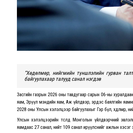
“Хөдөлмөр, нийгмийн түншлэлийн гурван талт
байгуулахаар талууд санал нэгдэв
Засгийн газрын 2026 оны тавдугаар сарын 06-ны хуралдаан
яам, Эрүүл мэндийн яам, Аж үйлдвэр, эрдэс баялгийн яамны т
2028 оны Улсын хэлэлцээр байгуулахыг Гэр бүл, хөдөлмөр, н
Улсын хэлэлцээрийн төсөлд Монголын үйлдвэрчний эвлэл
яамдаас 27 санал, нийт 109 санал ирүүлснийг ажлын хэсэ