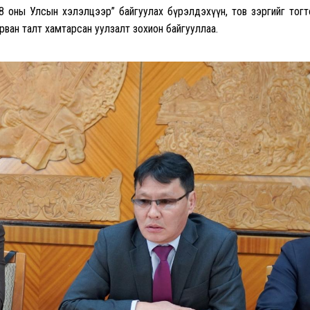
2028 оны Улсын хэлэлцээр” байгуулах бүрэлдэхүүн, тов зэргийг тогт
урван талт хамтарсан уулзалт зохион байгууллаа.