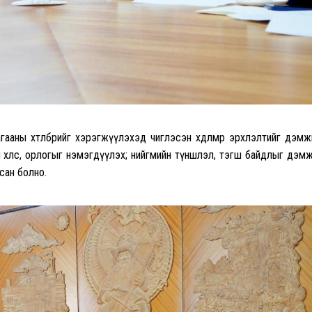
аны хөтөлбөрийг хэрэгжүүлэхэд чиглэсэн хөдөлмөр эрхлэлтийг дэмж
лин хөлс, орлогыг нэмэгдүүлэх; нийгмийн түншлэл, тэгш байдлыг дэм
сан болно.