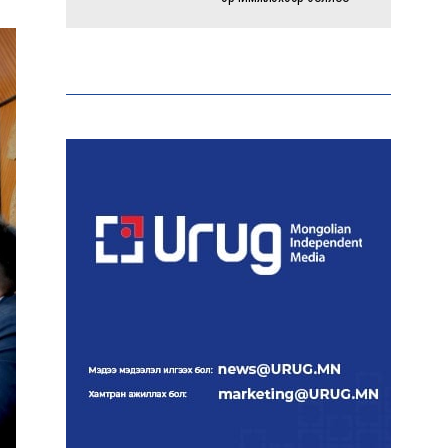
Энэ оны эхний долоон
сарын байдлаар зөрчлийн
бүртгэл өмнөх оноос 1.3
дахин өсжээ
Макс Группийн үүсгэн
байгуулагчид Сутай
хайрхны төрийн тахилгад
оролцлоо
E-Mongolia системээр
дамжуулан 2.9 сая гаруй
нийгмийн даатгалын
цахим үйлчилгээг иргэдэд
хүргэлээ
Холливудын алдартай хос