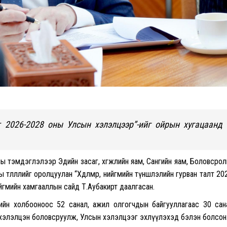
 2026-2028 оны Улсын хэлэлцээр”-ийг ойрын хугацаанд
ы тэмдэглэлээр Эдийн засаг, хөгжлийн яам, Сангийн яам, Боловсро
өлөөллийг оролцуулан “Хөдөлмөр, нийгмийн түншлэлийн гурван талт 20
ийгмийн хамгааллын сайд Т.Аубакирт даалгасан.
ийн холбооноос 52 санал, ажил олгогчдын байгууллагаас 30 сан
г хэлэлцэн боловсруулж, Улсын хэлэлцээг эхлүүлэхэд бэлэн болсон