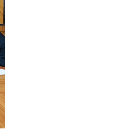
Эрдэмтэд AI ашиглан цоо
шинэ вирусүүд бүтээжээ
Ш.Шинэцэцэгийг
хохироосон гэх 2011 оны
хэргийг прокуророос
шүүхэд шилжүүлжээ
Meta компанийг 567 сая
ам.доллароор торгожээ
Шатахууны нийлүүлэлт
эрчимжиж, түгээлтийн хүчин