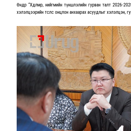
Өнөөдөр “Хөдөлмөр, нийгмийн түншлэлийн гурван талт 2026-
хэлэлцээрийн төслөөс онцлон анхаарах асуудлыг хэлэлцэн, г