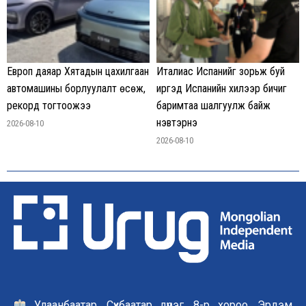
Европ даяар Хятадын цахилгаан
Италиас Испанийг зорьж буй
автомашины борлуулалт өсөж,
иргэд Испанийн хилээр бичиг
рекорд тогтоожээ
баримтаа шалгуулж байж
нэвтэрнэ
2026-08-10
2026-08-10
Улаанбаатар, Сүхбаатар дүүрэг, 8-р хороо, Эрдэм