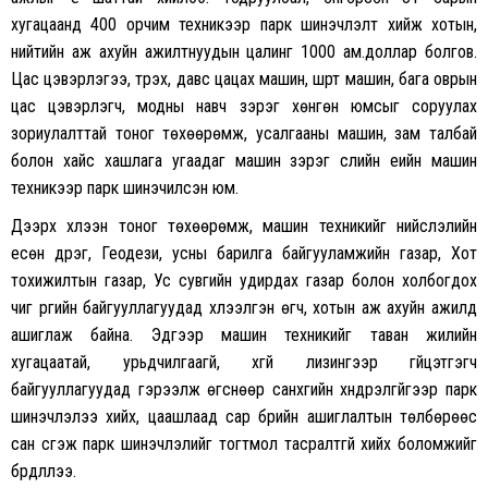
хугацаанд 400 орчим техникээр парк шинэчлэлт хийж хотын,
нийтийн аж ахуйн ажилтнуудын цалинг 1000 ам.доллар болгов.
Цас цэвэрлэгээ, түрэх, давс цацах машин, шүүрт машин, бага оврын
цас цэвэрлэгч, модны навч зэрэг хөнгөн юмсыг соруулах
зориулалттай тоног төхөөрөмж, усалгааны машин, зам талбай
болон хайс хашлага угаадаг машин зэрэг сүүлийн үеийн машин
техникээр парк шинэчилсэн юм.
Дээрх хүлээн тоног төхөөрөмж, машин техникийг нийслэлийн
есөн дүүрэг, Геодези, усны барилга байгууламжийн газар, Хот
тохижилтын газар, Ус сувгийн удирдах газар болон холбогдох
чиг үүргийн байгууллагуудад хүлээлгэн өгч, хотын аж ахуйн ажилд
ашиглаж байна. Эдгээр машин техникийг таван жилийн
хугацаатай, урьдчилгаагүй, хүүгүй лизингээр гүйцэтгэгч
байгууллагуудад гэрээлж өгснөөр санхүүгийн хүндрэлгүйгээр парк
шинэчлэлээ хийх, цаашлаад сар бүрийн ашиглалтын төлбөрөөс
сан үүсгэж парк шинэчлэлийг тогтмол тасралтгүй хийх боломжийг
бүрдүүллээ.