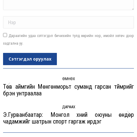
Name *
Дараагийн удаа сэтгэгдэл бичихийн тулд өөрийн нэр, имэйл хөтөч дээр
хадгална уу.
Сэтгэгдэл оруулах
Post
navigation
ӨМНӨХ
Төв аймгийн Мөнгөнморьт суманд гарсан түймрийг
Previous
бүрэн унтраалаа
post:
ДАРААХ
Э.Гурванбаатар: Монгол хүний оюуны өндөр
Next
чадамжийг шатрын спорт гаргаж ирдэг
post: