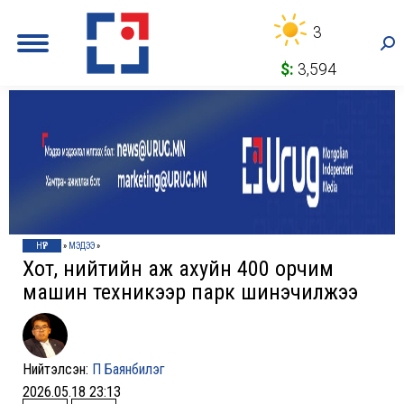
3
Sea
$:
3,594
НҮҮР
»
МЭДЭЭ
»
Хот, нийтийн аж ахуйн 400 орчим
машин техникээр парк шинэчилжээ
Нийтэлсэн:
П Баянбилэг
2026.05.18 23:13