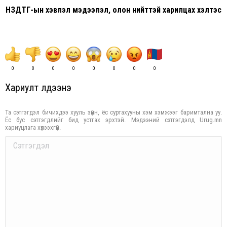
НЗДТГ-ын хэвлэл мэдээлэл, олон нийттэй харилцах хэлтэс
0
0
0
0
0
0
0
0
Хариулт үлдээнэ үү
Та сэтгэгдэл бичихдээ хууль зүйн, ёс суртахууны хэм хэмжээг баримтална уу.
Ёс бус сэтгэгдлийг бид устгах эрхтэй. Мэдээний сэтгэгдэлд Urug.mn
хариуцлага хүлээхгүй.
Comment