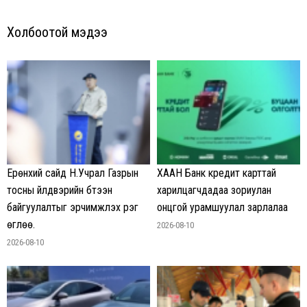
Холбоотой мэдээ
Ерөнхий сайд Н.Учрал Газрын
ХААН Банк кредит карттай
тосны үйлдвэрийн бүтээн
харилцагчдадаа зориулан
байгуулалтыг эрчимжүүлэх үүрэг
онцгой урамшуулал зарлалаа
өглөө.
2026-08-10
2026-08-10