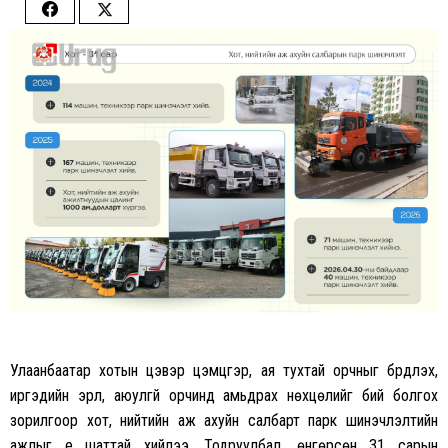
Share
Share
on
on
Facebook
Twitter
Улаанбаатар хотын цэвэр цэмцгэр, ая тухтай орчныг бүрдүүлэх,
иргэдийн эрүүл, аюулгүй орчинд амьдрах нөхцөлийг бий болгох
зорилгоор хот, нийтийн аж ахуйн салбарт парк шинэчлэлтийн
ажлыг үе шаттай хийлээ. Тодруулбал, өнгөрсөн 31 сарын